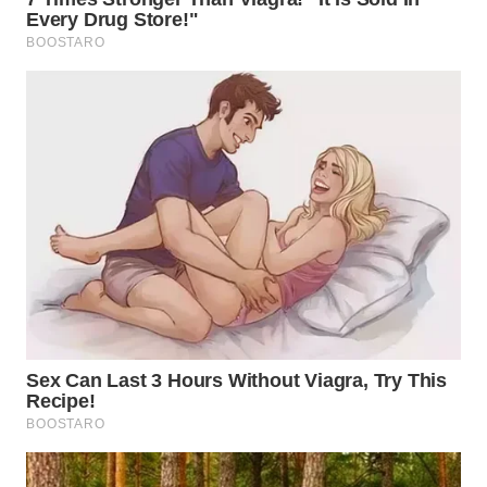
WN
TAPANULI
SELATAN
WN
TANJUNG
LESUNG
WN
KARO
WN
SIMALUNGUN
WN
LABUHANBATU
WN