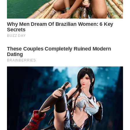
Wahana
Media
Group
WAHANA
NEWS
WAHANA
TANI
WAHANA
ADVOKAT
WAHANA
INFRASTRUKTUR
WAHANA
KONSUMEN