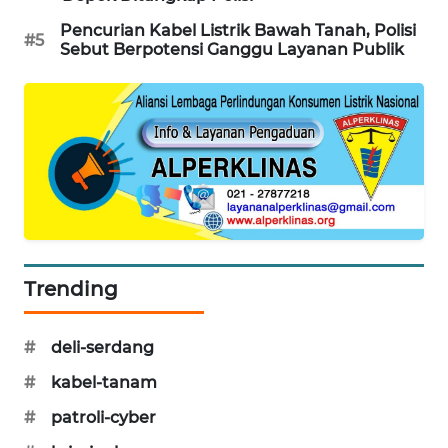
PORTAL
Pencurian Kabel Listrik Bawah Tanah, Polisi
#5
KONSUMEN
Sebut Berpotensi Ganggu Layanan Publik
FORWAMKI
ALPERKLINAS
FORJASIDA
TAMBANG
NEWS
Trending
SITUNGIR
#
deli-serdang
NEWS
#
kabel-tanam
SIDIKALANG
#
patroli-cyber
NEWS