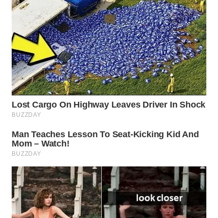
WN
PRIANGAN
TIMUR
WN
SEMARANG
WN
SOLO
WN
BOROBUDUR
WN
MADURA
WN
SURABAYA