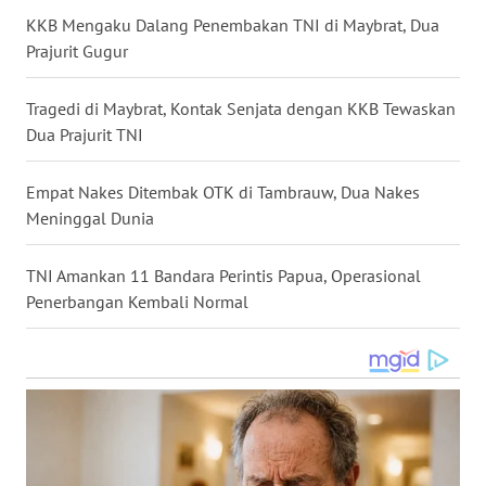
KKB Mengaku Dalang Penembakan TNI di Maybrat, Dua
WN
Prajurit Gugur
NUSANTARA
Tragedi di Maybrat, Kontak Senjata dengan KKB Tewaskan
WN
JOGJA
Dua Prajurit TNI
WN
Empat Nakes Ditembak OTK di Tambrauw, Dua Nakes
JATIM
Meninggal Dunia
WN
TNI Amankan 11 Bandara Perintis Papua, Operasional
BALI
Penerbangan Kembali Normal
WN
KALBAR
WN
KALTENG