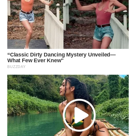
WN
NATUNA
WN
BINTAN
WN
MANDALIKA
WN
LIKUPANG
WN
LABUANBAJO
WN
BORNEO