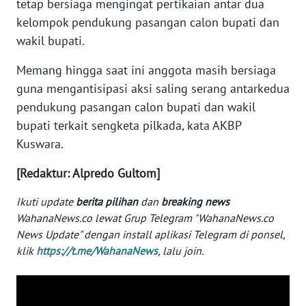
tetap bersiaga mengingat pertikaian antar dua
WN
kelompok pendukung pasangan calon bupati dan
BANTEN
wakil bupati.
WN
Memang hingga saat ini anggota masih bersiaga
NTT
guna mengantisipasi aksi saling serang antarkedua
pendukung pasangan calon bupati dan wakil
WN
bupati terkait sengketa pilkada, kata AKBP
KEPRI
Kuswara.
WN
[Redaktur: Alpredo Gultom]
PAPUA
Ikuti update
berita pilihan
dan
breaking news
WN
WahanaNews.co lewat Grup Telegram "WahanaNews.co
PAPUA
News Update" dengan install aplikasi Telegram di ponsel,
BARAT
klik
https://t.me/WahanaNews
, lalu join.
WN
RIAU