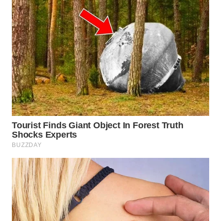
TAPANULI
TENGAH
WN DELI
SERDANG
WN
TEBING
TINGGI
WN
PAKPAK
WN
KARAWANG
WN
BEKASI