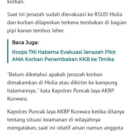
korban.
Saat ini jenazah sudah dievakuasi ke RSUD Mulia
KARIR
dan korban dilaporkan terkena tembakan di bagian
pipi kanan tembus leher.
DISCLAIMER
Baca Juga:
Wahana
News
Koops TNI Habema Evakuasi Jenazah Pilot
Regional
AMA Korban Penembakan KKB ke Timika
WN
"Belum diketahui apakah jenazah korban
SUMUT
dimakamkan di Mulia atau dikirim ke kampung
halamannya, " kata Kapolres Puncak Jaya AKBP
WN
Kuswara.
JAKARTA
Kapolres Puncak Jaya AKBP Kuswara ketika ditanya
WN
tentang situasi keamanan di wilayahnya
JABAR
mengatakan, saat ini relatif aman namun anggota