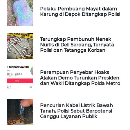
WAHANA
Pelaku Pembuang Mayat dalam
SPORT
Karung di Depok Ditangkap Polisi
WAHANA
UMKM
Terungkap Pembunuh Nenek
Nurlis di Deli Serdang, Ternyata
Polisi dan Tetangga Korban
WAHANA
SELEB
WAHANA
Perempuan Penyebar Hoaks
Ajakan Demo Turunkan Presiden
PERSONA
dan Wakil Ditangkap Polda Metro
WAHANA
OTOMOTIF
Pencurian Kabel Listrik Bawah
Tanah, Polisi Sebut Berpotensi
WAHANA
Ganggu Layanan Publik
HEALTH