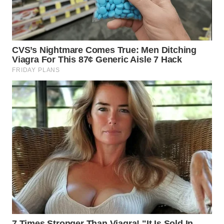
WN
MALUKU
WN
MALUT
WN
DAIRI
WN
DANAU
TOBA
WN
NIAS
WN
LANGKAT