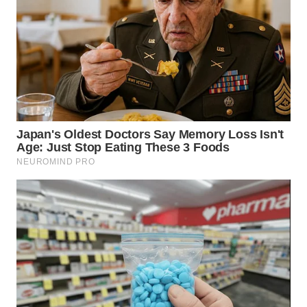
WN
KALTARA
WN
KALSEL
WN
KALTIM
WN
SULSEL
WN
GORONTALO
WN
SULUT