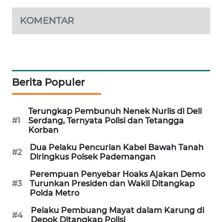
MAWAKA
KOMENTAR
ID
MARTABAT
NET
Berita Populer
PLN
WATCH
Terungkap Pembunuh Nenek Nurlis di Deli
#1
Serdang, Ternyata Polisi dan Tetangga
MKLI
Korban
Dua Pelaku Pencurian Kabel Bawah Tanah
#2
LPKKI
Diringkus Polsek Pademangan
Perempuan Penyebar Hoaks Ajakan Demo
LKKI
#3
Turunkan Presiden dan Wakil Ditangkap
Polda Metro
KOPEKLIN
Pelaku Pembuang Mayat dalam Karung di
#4
Depok Ditangkap Polisi