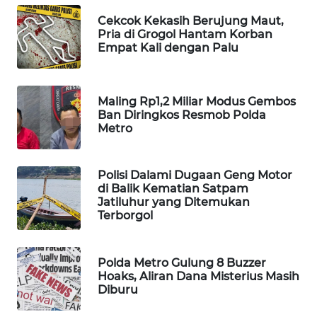
WAHANA
Cekcok Kekasih Berujung Maut,
DESA
Pria di Grogol Hantam Korban
WISATA
Empat Kali dengan Palu
LAPAK
WAHANA
Maling Rp1,2 Miliar Modus Gembos
Ban Diringkos Resmob Polda
Metro
Wahana
Network
Polisi Dalami Dugaan Geng Motor
KONSUMEN
di Balik Kematian Satpam
LISTRIK
Jatiluhur yang Ditemukan
Terborgol
MASYARAKAT
KELISTRIKAN
Polda Metro Gulung 8 Buzzer
Hoaks, Aliran Dana Misterius Masih
WALINKI
Diburu
ID