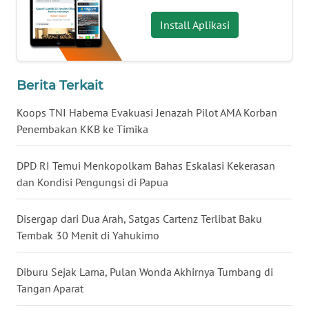
WN
Install Aplikasi
BABEL
WN
Berita Terkait
SUMBAR
Koops TNI Habema Evakuasi Jenazah Pilot AMA Korban
WN
Penembakan KKB ke Timika
SUMSEL
DPD RI Temui Menkopolkam Bahas Eskalasi Kekerasan
WN
dan Kondisi Pengungsi di Papua
BENGKULU
Disergap dari Dua Arah, Satgas Cartenz Terlibat Baku
WN
Tembak 30 Menit di Yahukimo
LAMPUNG
Diburu Sejak Lama, Pulan Wonda Akhirnya Tumbang di
WN
Tangan Aparat
JATENG