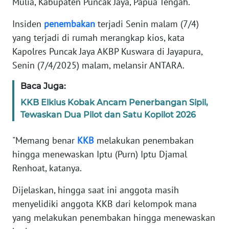
Mulia, Kabupaten Puncak Jaya, Papua Tengah.
Informasi
Insiden
penembakan
terjadi Senin malam (7/4)
INDEKS
yang terjadi di rumah merangkap kios, kata
BERITA
Kapolres Puncak Jaya AKBP Kuswara di Jayapura,
KONTAK
Senin (7/4/2025) malam, melansir ANTARA.
KAMI
Baca Juga:
INFO
KKB Elkius Kobak Ancam Penerbangan Sipil,
IKLAN
Tewaskan Dua Pilot dan Satu Kopilot 2026
"Memang benar
KKB
melakukan penembakan
TENTANG
KAMI
hingga menewaskan Iptu (Purn) Iptu Djamal
Renhoat, katanya.
PEDOMAN
MEDIA
Dijelaskan, hingga saat ini anggota masih
SIBER
menyelidiki anggota KKB dari kelompok mana
yang melakukan penembakan hingga menewaskan
REDAKSI