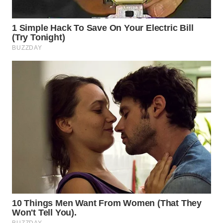
WN
SUMEDANG
WN
CIANJUR
WN
KEPULAUAN
SERIBU
WN
TANGERANG
WN
BINJAI
WN
CIREBON