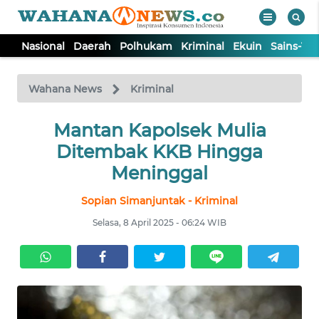
Nasional
Daerah
Polhukam
Kriminal
Ekuin
Sains-Te
WAHANA
Tutup
TV
Wahana News
Kriminal
NASIONAL
Mantan Kapolsek Mulia
Ditembak KKB Hingga
DAERAH
Meninggal
Sopian Simanjuntak - Kriminal
POLHUKAM
Selasa, 8 April 2025 - 06:24 WIB
KRIMINAL
EKUIN