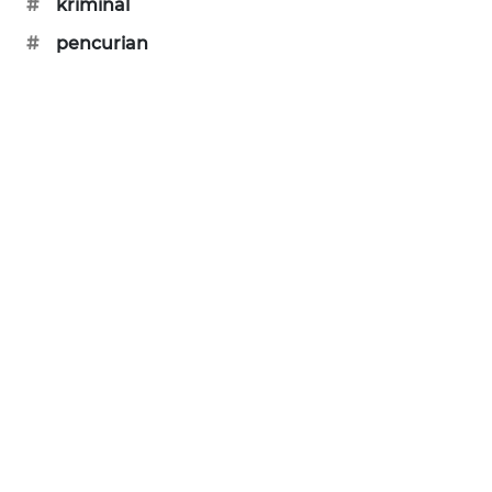
#
kriminal
SIBARAGAS
#
pencurian
NEWS
METRO
SIANTAR
NEWS
METRO
MEDAN
NEWS
METRO
JAKARTA
NEWS
KRT
NEWS