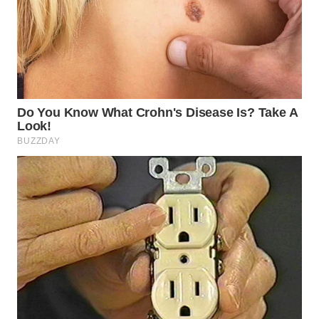
WN
BOGOR
WN
DEPOK
WN
TAPANULI
UTARA
WN
SAMOSIR
WN
PADANG
LAWAS