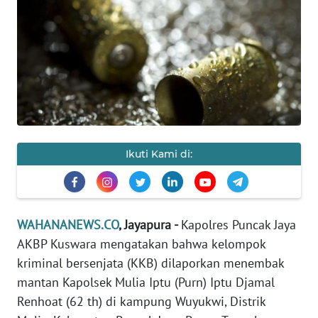
SAINS-TEKNO
KESEHATAN
INTERNASIONAL
SERBA-SERBI
Ikuti Kami di:
PENDIDIKAN
OLAHRAGA
WAHANANEWS.CO
, Jayapura -
Kapolres Puncak Jaya
AKBP Kuswara mengatakan bahwa kelompok
OPINI
kriminal bersenjata (KKB) dilaporkan menembak
mantan Kapolsek Mulia Iptu (Purn) Iptu Djamal
EDITORIAL
Renhoat (62 th) di kampung Wuyukwi, Distrik