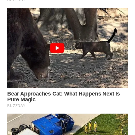
WN
INDRAMAYU
WN
KUNINGAN
WN
MAJALENGKA
WN
SUBANG
WN
SUKABUMI
WN
PURWAKARTA