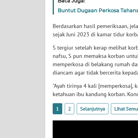
Baca Juga:
SERAMBI
Buntut Dugaan Perkosa Tahanan
WN
Berdasarkan hasil pemeriksaan, jela
JAMBI
sejak Juni 2023 di kamar tidur kor
WN
S tergiur setelah kerap melihat ko
SULTRA
nafsu, S pun memaksa korban untu
memperkosa di belakang rumah dan
WN
diancam agar tidak bercerita kepad
NTB
"Ayah tirinya 4 kali [memperkosa], 
WN
ketahuan ibu kandung korban. Kond
SULTENG
1
2
Selanjutnya
Lihat Sem
WN
SULBAR
WN