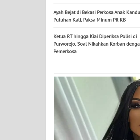
KALTARA
Ayah Bejat di Bekasi Perkosa Anak Kand
WN
Puluhan Kali, Paksa Minum Pil KB
KALSEL
Ketua RT hingga Kiai Diperiksa Polisi di
WN
Purworejo, Soal Nikahkan Korban deng
KALTIM
Pemerkosa
WN
SULSEL
WN
GORONTALO
WN
SULUT
WN
MALUKU