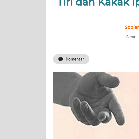
Tiri dan Kakak 
INDEKS
BERITA
KONTAK
Sopian
KAMI
Senin,
INFO
IKLAN
Komentar
TENTANG
KAMI
PEDOMAN
MEDIA
SIBER
REDAKSI