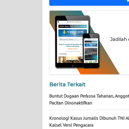
NUSANTARA
WN
JOGJA
WN
Jadilah
JATIM
WN
BALI
WN
Berita Terkait
KALBAR
Buntut Dugaan Perkosa Tahanan, Anggot
WN
Pacitan Dinonaktifkan
KALTENG
Kronologi Kasus Jurnalis Dibunuh TNI AL
WN
Kalsel Versi Pengacara