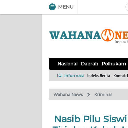
MENU
WAHANA
Tutup
TV
NASIONAL
DAERAH
POLHUKAM
KRIMINAL
EKUIN
SAINS-
KESEHATAN
INTERNASIONAL
Nasional
Daerah
Polhukam
TEKNO
Informasi
Indeks Berita
Kontak 
SERBA-
PENDIDIKAN
OLAHRAGA
OPINI
SERBI
Wahana News
Kriminal
EDITORIAL
Nasib Pilu Sisw
Informasi