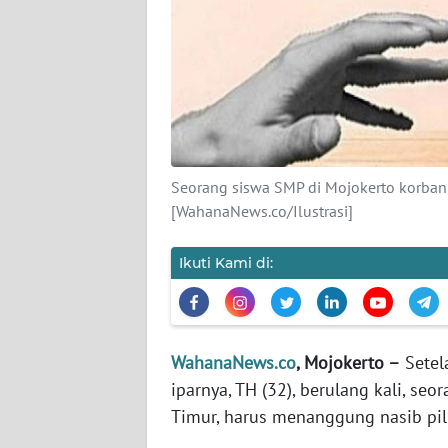
KARIR
DISCLAIMER
Wahana
News
Regional
Seorang siswa SMP di Mojokerto korban p
WN
[WahanaNews.co/Ilustrasi]
SUMUT
Ikuti Kami di:
WN
JAKARTA
WN
WahanaNews.co
, Mojokerto –
Setela
JABAR
iparnya, TH (32), berulang kali, s
Timur, harus menanggung nasib pil
WN
BANTEN