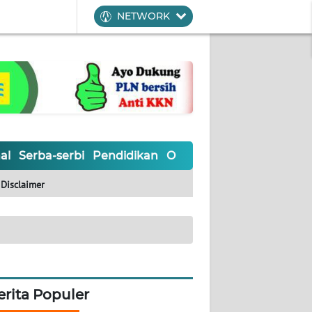
NETWORK
al
Serba-serbi
Pendidikan
Olahraga
Opini
Editoria
Disclaimer
erita Populer