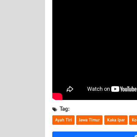
BABEL
WN
SUMBAR
WN
SUMSEL
WN
BENGKULU
WN
LAMPUNG
Tag:
WN
JATENG
Ayah Tiri
Jawa Timur
Kaka Ipar
Ko
WN