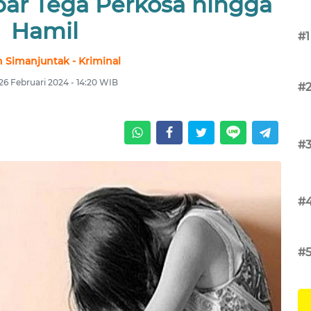
Ipar Tega Perkosa hingga
Hamil
#1
 Simanjuntak - Kriminal
 26 Februari 2024 - 14:20 WIB
#
#
#
#