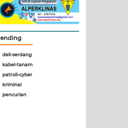
rending
deli-serdang
kabel-tanam
patroli-cyber
kriminal
pencurian