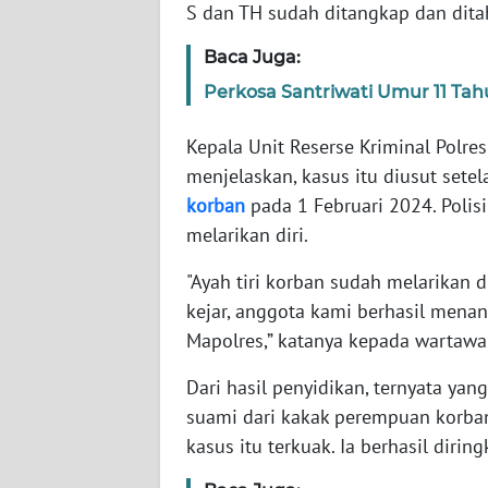
S dan TH sudah ditangkap dan dita
WN
Baca Juga:
NTT
Perkosa Santriwati Umur 11 Tahu
WN
Kepala Unit Reserse Kriminal Polres
KEPRI
menjelaskan, kasus itu diusut set
korban
pada 1 Februari 2024. Polis
WN
melarikan diri.
PAPUA
"Ayah tiri korban sudah melarikan d
WN
kejar, anggota kami berhasil menang
PAPUA
Mapolres,” katanya kepada wartawan
BARAT
Dari hasil penyidikan, ternyata yan
WN
suami dari kakak perempuan korban 
RIAU
kasus itu terkuak. Ia berhasil diri
WN