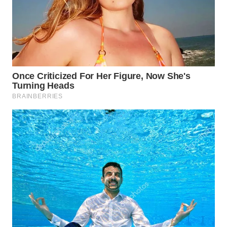
Wahana
Media
Group
WAHANA
NEWS
WAHANA
TANI
WAHANA
ADVOKAT
WAHANA
INFRASTRUKTUR
WAHANA
KONSUMEN