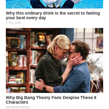
WAHANA
LISTRIK
WAHANA
TRAVEL
WAHANA
TV
WAHANANEWS
ID
WAHANANEWS
CO ID
WAHANANEWS
NET