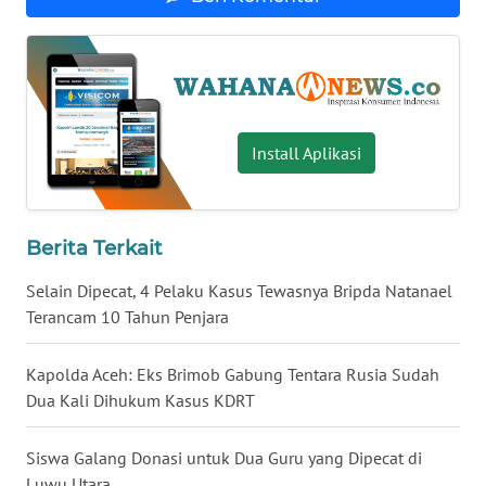
WN
BABEL
WN
SUMBAR
Install Aplikasi
WN
SUMSEL
Berita Terkait
WN
Selain Dipecat, 4 Pelaku Kasus Tewasnya Bripda Natanael
BENGKULU
Terancam 10 Tahun Penjara
WN
Kapolda Aceh: Eks Brimob Gabung Tentara Rusia Sudah
LAMPUNG
Dua Kali Dihukum Kasus KDRT
WN
JATENG
Siswa Galang Donasi untuk Dua Guru yang Dipecat di
Luwu Utara