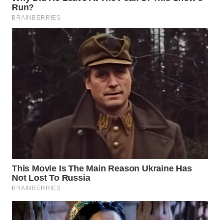
WN
PRIANGAN
TIMUR
WN
SEMARANG
WN
SOLO
WN
BOROBUDUR
WN
MADURA
WN
SURABAYA