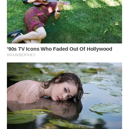
WN
TAPANULI
SELATAN
WN
TANJUNG
LESUNG
WN
KARO
WN
SIMALUNGUN
WN
LABUHANBATU
WN