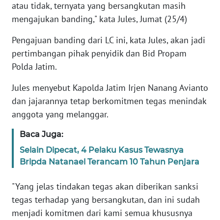
atau tidak, ternyata yang bersangkutan masih
mengajukan banding," kata Jules, Jumat (25/4)
KARIR
Pengajuan banding dari LC ini, kata Jules, akan jadi
DISCLAIMER
pertimbangan pihak penyidik dan Bid Propam
Polda Jatim.
Wahana
News
Jules menyebut Kapolda Jatim Irjen Nanang Avianto
Regional
dan jajarannya tetap berkomitmen tegas menindak
anggota yang melanggar.
WN
SUMUT
Baca Juga:
Selain Dipecat, 4 Pelaku Kasus Tewasnya
WN
Bripda Natanael Terancam 10 Tahun Penjara
JAKARTA
"Yang jelas tindakan tegas akan diberikan sanksi
WN
tegas terhadap yang bersangkutan, dan ini sudah
JABAR
menjadi komitmen dari kami semua khususnya