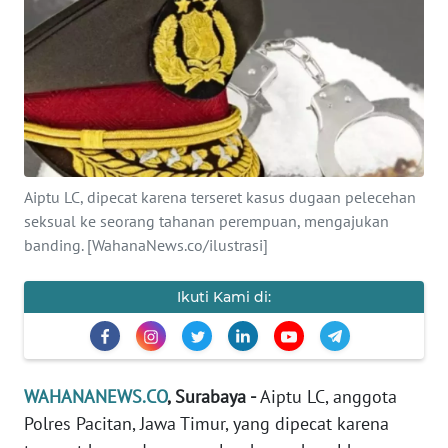
SAINS-TEKNO
KESEHATAN
INTERNASIONAL
SERBA-SERBI
Aiptu LC, dipecat karena terseret kasus dugaan pelecehan
seksual ke seorang tahanan perempuan, mengajukan
PENDIDIKAN
banding. [WahanaNews.co/ilustrasi]
OLAHRAGA
Ikuti Kami di:
OPINI
WAHANANEWS.CO
, Surabaya -
Aiptu LC, anggota
EDITORIAL
Polres Pacitan, Jawa Timur, yang dipecat karena