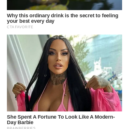
TAPANULI
TENGAH
WN DELI
SERDANG
WN
TEBING
TINGGI
WN
PAKPAK
WN
KARAWANG
WN
BEKASI