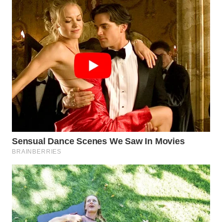
WN
MALUKU
WN
MALUT
WN
DAIRI
WN
DANAU
TOBA
WN
NIAS
WN
LANGKAT