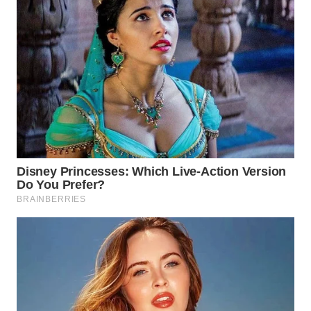
WN
NATUNA
WN
BINTAN
WN
MANDALIKA
WN
LIKUPANG
WN
LABUANBAJO
WN
BORNEO