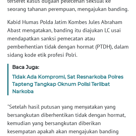
terseret kasus dugaan pelecehan seksual ke
Informasi
seorang tahanan perempuan, mengajukan banding.
INDEKS
Kabid Humas Polda Jatim Kombes Jules Abraham
BERITA
Abast mengatakan, banding itu diajukan LC usai
mendapatkan sanksi pemecatan atau
KONTAK
KAMI
pemberhentian tidak dengan hormat (PTDH), dalam
sidang kode etik profesi Polri.
INFO
IKLAN
Baca Juga:
Tidak Ada Kompromi, Sat Resnarkoba Polres
TENTANG
Tapteng Tangkap Oknum Polisi Terlibat
KAMI
Narkoba
PEDOMAN
"Setelah hasil putusan yang menyatakan yang
MEDIA
bersangkutan diberhentikan tidak dengan hormat,
SIBER
kemudian yang bersangkutan diberikan
kesempatan apakah akan mengajukan banding
REDAKSI