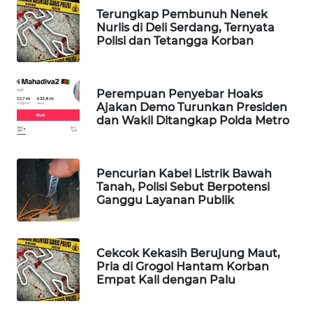
Terungkap Pembunuh Nenek
WAHANA
Nurlis di Deli Serdang, Ternyata
DESA
Polisi dan Tetangga Korban
WISATA
LAPAK
Perempuan Penyebar Hoaks
WAHANA
Ajakan Demo Turunkan Presiden
dan Wakil Ditangkap Polda Metro
Wahana
Network
Pencurian Kabel Listrik Bawah
KONSUMEN
Tanah, Polisi Sebut Berpotensi
LISTRIK
Ganggu Layanan Publik
MASYARAKAT
KELISTRIKAN
Cekcok Kekasih Berujung Maut,
Pria di Grogol Hantam Korban
Empat Kali dengan Palu
WALINKI
ID