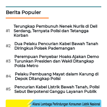
PORTAL
KONSUMEN
Berita Populer
FORWAMKI
Terungkap Pembunuh Nenek Nurlis di Deli
#1
Serdang, Ternyata Polisi dan Tetangga
ALPERKLINAS
Korban
Dua Pelaku Pencurian Kabel Bawah Tanah
#2
FORJASIDA
Diringkus Polsek Pademangan
Perempuan Penyebar Hoaks Ajakan Demo
TAMBANG
#3
Turunkan Presiden dan Wakil Ditangkap
NEWS
Polda Metro
Pelaku Pembuang Mayat dalam Karung di
#4
SITUNGIR
Depok Ditangkap Polisi
NEWS
Pencurian Kabel Listrik Bawah Tanah, Polisi
#5
Sebut Berpotensi Ganggu Layanan Publik
SIDIKALANG
NEWS