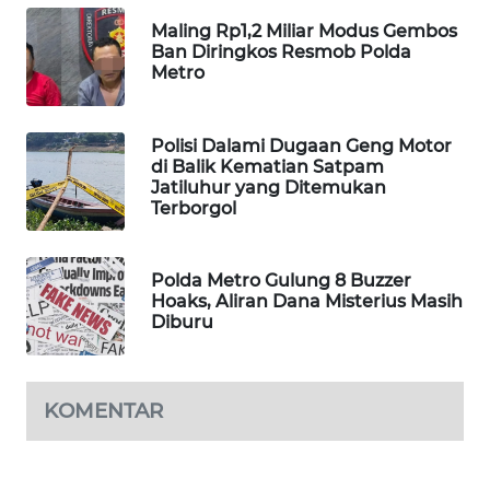
Maling Rp1,2 Miliar Modus Gembos
MAWAKA
Ban Diringkos Resmob Polda
ID
Metro
MARTABAT
NET
Polisi Dalami Dugaan Geng Motor
di Balik Kematian Satpam
Jatiluhur yang Ditemukan
PLN
Terborgol
WATCH
MKLI
Polda Metro Gulung 8 Buzzer
Hoaks, Aliran Dana Misterius Masih
Diburu
LPKKI
LKKI
KOMENTAR
KOPEKLIN