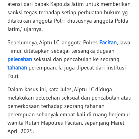
atensi dari bapak Kapolda Jatim untuk memberikan
WN
BANTEN
sanksi tegas terhadap setiap perbuatan hukum yg
dilakukan anggota Polri khususnya anggota Polda
WN
Jatim," ujarnya.
NTT
Sebelumnya, Aiptu LC, anggota Polres
Pacitan
, Jawa
Timur, ditetapkan sebagai tersangka dugaan
WN
KEPRI
pelecehan
seksual dan pencabulan ke seorang
tahanan
perempuan. Ia juga dipecat dari institusi
WN
Polri.
PAPUA
Dalam kasus ini, kata Jules, Aiptu LC diduga
WN
melakukan pelecehan seksual dan pencabulan atau
PAPUA
pemerkosaan terhadap seorang tahanan
BARAT
perempuan sebanyak empat kali di ruang berjemur
wanita Rutan Mapolres Pacitan, sepanjang Maret-
WN
April 2025.
RIAU