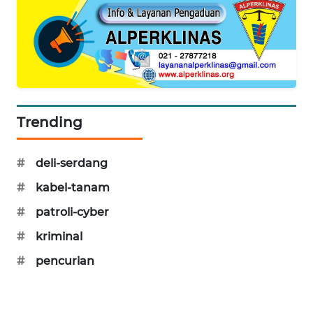
SIBARAGAS
NEWS
METRO
SIANTAR
NEWS
Trending
METRO
MEDAN
#
deli-serdang
NEWS
#
kabel-tanam
METRO
#
patroli-cyber
JAKARTA
NEWS
#
kriminal
#
pencurian
KRT
NEWS