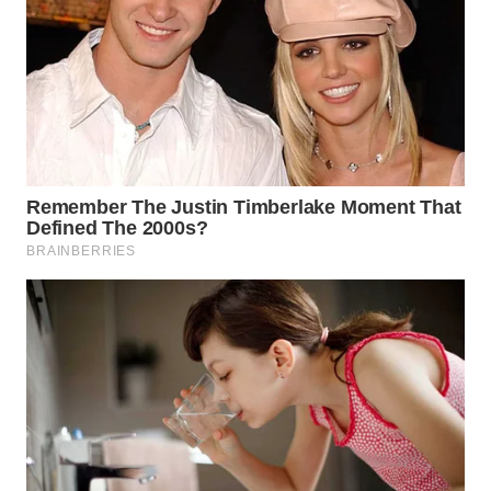
WN
SUMEDANG
WN
CIANJUR
WN
KEPULAUAN
SERIBU
WN
TANGERANG
WN
BINJAI
WN
CIREBON