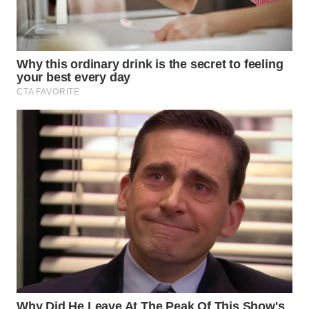
WN
INDRAMAYU
WN
KUNINGAN
WN
MAJALENGKA
WN
SUBANG
WN
SUKABUMI
WN
PURWAKARTA