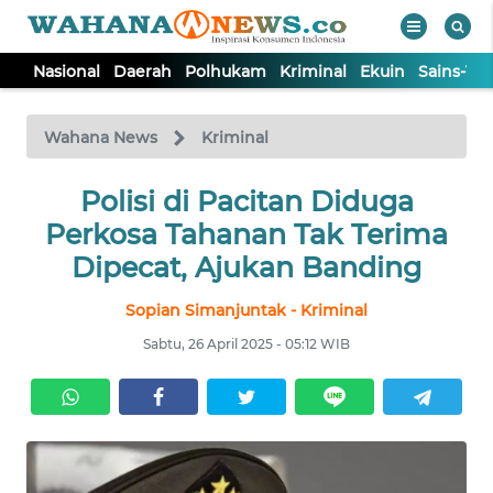
Nasional
Daerah
Polhukam
Kriminal
Ekuin
Sains-Te
WAHANA
Tutup
TV
Wahana News
Kriminal
NASIONAL
Polisi di Pacitan Diduga
Perkosa Tahanan Tak Terima
DAERAH
Dipecat, Ajukan Banding
Sopian Simanjuntak - Kriminal
POLHUKAM
Sabtu, 26 April 2025 - 05:12 WIB
KRIMINAL
EKUIN