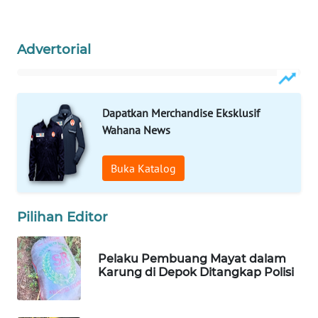
WAHANA
SPORT
Advertorial
WAHANA
UMKM
Dapatkan Merchandise Eksklusif
WAHANA
Wahana News
SELEB
Buka Katalog
WAHANA
PERSONA
Pilihan Editor
WAHANA
OTOMOTIF
Pelaku Pembuang Mayat dalam
Karung di Depok Ditangkap Polisi
WAHANA
HEALTH