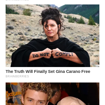
WN
BOGOR
WN
DEPOK
WN
TAPANULI
UTARA
WN
SAMOSIR
WN
PADANG
LAWAS