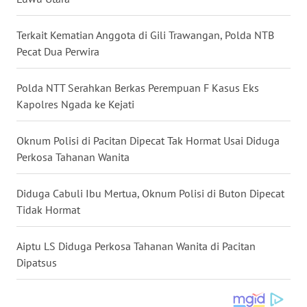
WN
NUSANTARA
Terkait Kematian Anggota di Gili Trawangan, Polda NTB
Pecat Dua Perwira
WN
JOGJA
Polda NTT Serahkan Berkas Perempuan F Kasus Eks
Kapolres Ngada ke Kejati
WN
JATIM
Oknum Polisi di Pacitan Dipecat Tak Hormat Usai Diduga
Perkosa Tahanan Wanita
WN
BALI
Diduga Cabuli Ibu Mertua, Oknum Polisi di Buton Dipecat
Tidak Hormat
WN
KALBAR
Aiptu LS Diduga Perkosa Tahanan Wanita di Pacitan
Dipatsus
WN
KALTENG