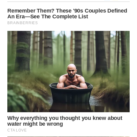
WN
KALTARA
WN
KALSEL
WN
KALTIM
WN
SULSEL
WN
GORONTALO
WN
SULUT