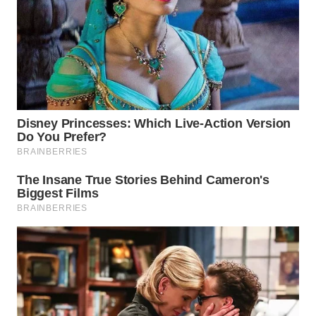
WN
SUMEDANG
WN
CIANJUR
WN
KEPULAUAN
SERIBU
WN
TANGERANG
WN
BINJAI
WN
CIREBON