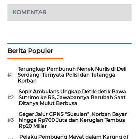
PORTAL
KOMENTAR
KONSUMEN
FORWAMKI
ALPERKLINAS
Berita Populer
FORJASIDA
Terungkap Pembunuh Nenek Nurlis di Deli
#1
Serdang, Ternyata Polisi dan Tetangga
TAMBANG
Korban
NEWS
Sopir Ambulans Ungkap Detik-detik Bawa
#2
Sutrimo ke RS, Jawabannya Berubah Saat
SITUNGIR
Ditanya Mulut Berbusa
NEWS
Geger Jalur CPNS “Susulan”, Korban Bayar
#3
hingga Rp700 Juta dan Kerugian Tembus
SIDIKALANG
Rp20 Miliar
NEWS
Pelaku Pembuang Mayat dalam Karung di