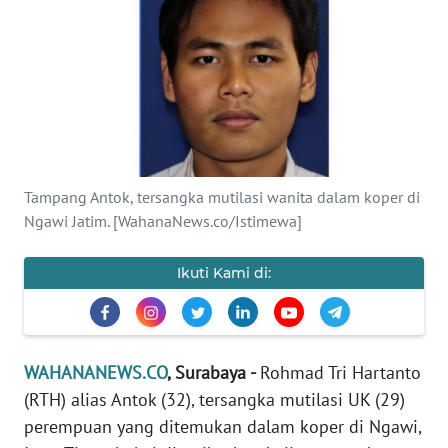
SAINS-TEKNO
KESEHATAN
INTERNASIONAL
SERBA-SERBI
Tampang Antok, tersangka mutilasi wanita dalam koper di
Ngawi Jatim. [WahanaNews.co/Istimewa]
PENDIDIKAN
Ikuti Kami di:
OLAHRAGA
OPINI
WAHANANEWS.CO
, Surabaya -
Rohmad Tri Hartanto
(RTH) alias Antok (32), tersangka mutilasi UK (29)
EDITORIAL
perempuan yang ditemukan dalam koper di Ngawi,