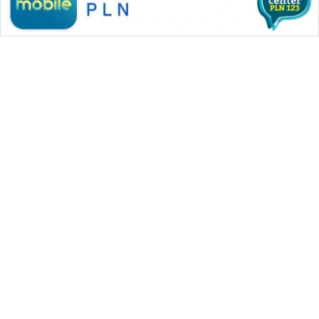
WAHANA MEDIA GROUP
|
|
|
WAHANA NEWS co
WAHANA TANI
WAHANA ADVOKAT
|
|
WAHANA INFRASTRUKTUR
WAHANA KONSUMEN
|
|
|
WAHANA LISTRIK
WAHANA TRAVEL
WAHANA TV
|
|
|
WAHANANEWS id
WAHANANEWS CO ID
WAHANANEWS NET
|
|
|
WAHANA SPORT ID
Wahana UMKM
Wahana Seleb
|
|
|
Wahana Persona
Wahana Otomotif
Wahana Health