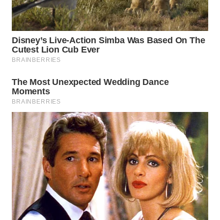
WAHANA
LISTRIK
WAHANA
TRAVEL
WAHANA
TV
WAHANANEWS
ID
WAHANANEWS
CO ID
WAHANANEWS
NET