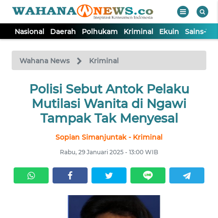
Nasional
Daerah
Polhukam
Kriminal
Ekuin
Sains-Te
WAHANA
Tutup
TV
Wahana News
Kriminal
NASIONAL
Polisi Sebut Antok Pelaku
Mutilasi Wanita di Ngawi
DAERAH
Tampak Tak Menyesal
Sopian Simanjuntak - Kriminal
POLHUKAM
Rabu, 29 Januari 2025 - 13:00 WIB
KRIMINAL
EKUIN