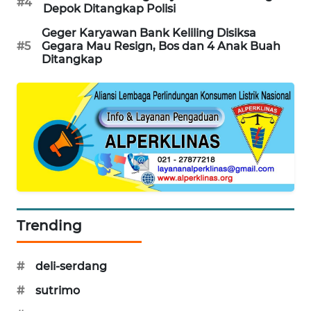
#4
Depok Ditangkap Polisi
SIBARAGAS
Geger Karyawan Bank Keliling Disiksa
NEWS
#5
Gegara Mau Resign, Bos dan 4 Anak Buah
Ditangkap
METRO
SIANTAR
NEWS
METRO
MEDAN
NEWS
METRO
JAKARTA
Trending
NEWS
#
deli-serdang
KRT
NEWS
#
sutrimo