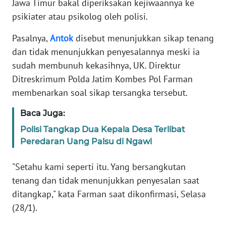
Jawa Timur bakal diperiksakan kejiwaannya ke
Informasi
psikiater atau psikolog oleh polisi.
INDEKS
BERITA
Pasalnya,
Antok
disebut menunjukkan sikap tenang
dan tidak menunjukkan penyesalannya meski ia
KONTAK
sudah membunuh kekasihnya, UK. Direktur
KAMI
Ditreskrimum Polda Jatim Kombes Pol Farman
membenarkan soal sikap tersangka tersebut.
INFO
IKLAN
Baca Juga:
Polisi Tangkap Dua Kepala Desa Terlibat
TENTANG
Peredaran Uang Palsu di Ngawi
KAMI
"Setahu kami seperti itu. Yang bersangkutan
PEDOMAN
tenang dan tidak menunjukkan penyesalan saat
MEDIA
ditangkap," kata Farman saat dikonfirmasi, Selasa
SIBER
(28/1).
REDAKSI