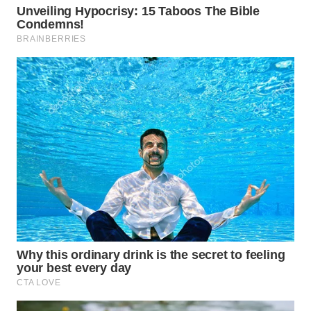
TAPANULI
TENGAH
WN DELI
SERDANG
WN
TEBING
TINGGI
WN
PAKPAK
WN
KARAWANG
WN
BEKASI