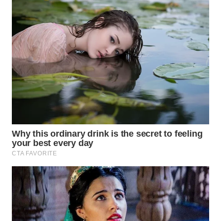
WN
BOGOR
WN
DEPOK
WN
TAPANULI
UTARA
WN
SAMOSIR
WN
PADANG
LAWAS