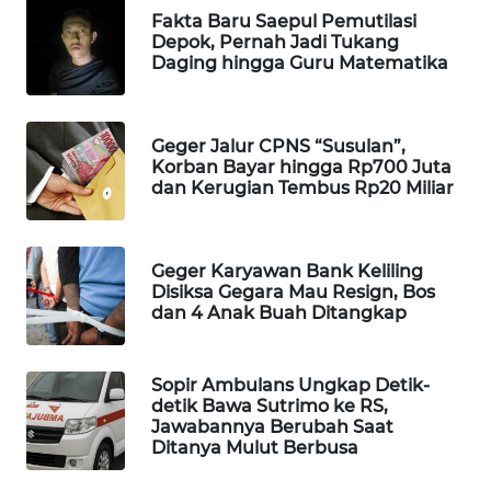
Fakta Baru Saepul Pemutilasi
WAHANA
Depok, Pernah Jadi Tukang
DESA
Daging hingga Guru Matematika
WISATA
LAPAK
Geger Jalur CPNS “Susulan”,
WAHANA
Korban Bayar hingga Rp700 Juta
dan Kerugian Tembus Rp20 Miliar
Wahana
Network
Geger Karyawan Bank Keliling
KONSUMEN
Disiksa Gegara Mau Resign, Bos
LISTRIK
dan 4 Anak Buah Ditangkap
MASYARAKAT
Sopir Ambulans Ungkap Detik-
KELISTRIKAN
detik Bawa Sutrimo ke RS,
Jawabannya Berubah Saat
WALINKI
Ditanya Mulut Berbusa
ID