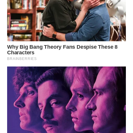
WN
INDRAMAYU
WN
KUNINGAN
WN
MAJALENGKA
WN
SUBANG
WN
SUKABUMI
WN
PURWAKARTA