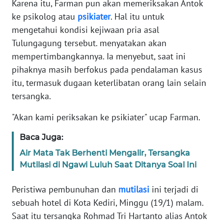
Karena itu, Farman pun akan memeriksakan Antok
ke psikolog atau
psikiater
. Hal itu untuk
KARIR
mengetahui kondisi kejiwaan pria asal
Tulungagung tersebut. menyatakan akan
DISCLAIMER
mempertimbangkannya. Ia menyebut, saat ini
pihaknya masih berfokus pada pendalaman kasus
Wahana
itu, termasuk dugaan keterlibatan orang lain selain
News
Regional
tersangka.
"Akan kami periksakan ke psikiater" ucap Farman.
WN
SUMUT
Baca Juga:
Air Mata Tak Berhenti Mengalir, Tersangka
WN
Mutilasi di Ngawi Luluh Saat Ditanya Soal Ini
JAKARTA
Peristiwa pembunuhan dan
mutilasi
ini terjadi di
WN
sebuah hotel di Kota Kediri, Minggu (19/1) malam.
JABAR
Saat itu tersangka Rohmad Tri Hartanto alias Antok