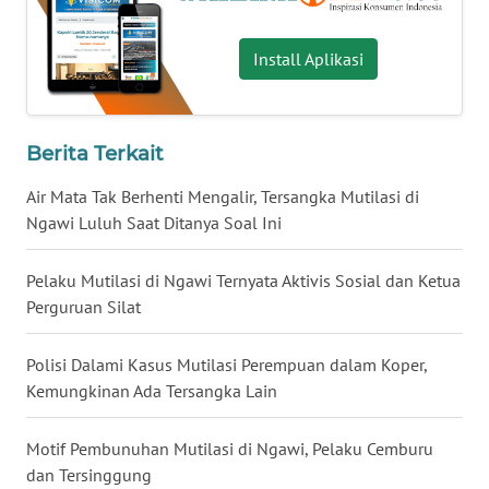
WN
NUSANTARA
Install Aplikasi
WN
JOGJA
Berita Terkait
WN
Air Mata Tak Berhenti Mengalir, Tersangka Mutilasi di
JATIM
Ngawi Luluh Saat Ditanya Soal Ini
WN
Pelaku Mutilasi di Ngawi Ternyata Aktivis Sosial dan Ketua
BALI
Perguruan Silat
WN
Polisi Dalami Kasus Mutilasi Perempuan dalam Koper,
KALBAR
Kemungkinan Ada Tersangka Lain
WN
Motif Pembunuhan Mutilasi di Ngawi, Pelaku Cemburu
KALTENG
dan Tersinggung