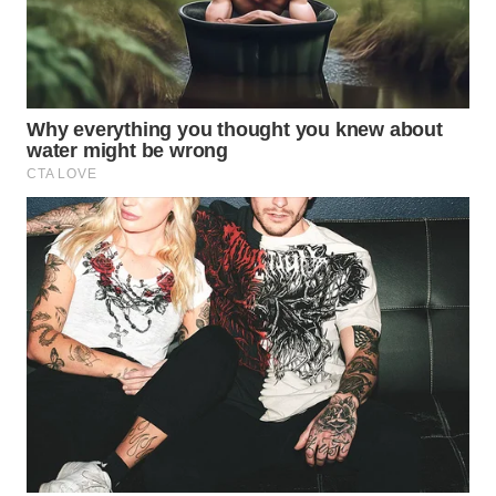
WN
TAPANULI
SELATAN
WN
TANJUNG
LESUNG
WN
KARO
WN
SIMALUNGUN
WN
LABUHANBATU
WN