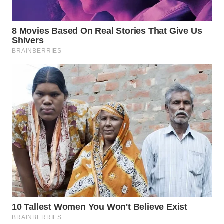
WN
PRIANGAN
TIMUR
WN
SEMARANG
WN
SOLO
WN
BOROBUDUR
WN
MADURA
WN
SURABAYA