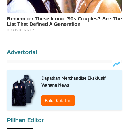
WAHANA
SPORT
WAHANA
UMKM
WAHANA
Advertorial
SELEB
WAHANA
PERSONA
Dapatkan Merchandise Eksklusif
Wahana News
WAHANA
OTOMOTIF
Buka Katalog
WAHANA
Pilihan Editor
HEALTH