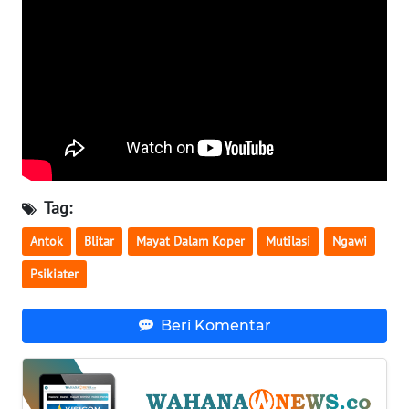
WN
BABEL
WN
SUMBAR
WN
SUMSEL
Tag:
WN
Antok
Blitar
Mayat Dalam Koper
Mutilasi
Ngawi
BENGKULU
Psikiater
WN
LAMPUNG
Beri Komentar
WN
JATENG