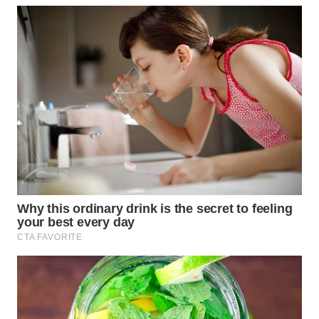
WN
NATUNA
WN
BINTAN
WN
MANDALIKA
WN
LIKUPANG
WN
LABUANBAJO
WN
BORNEO