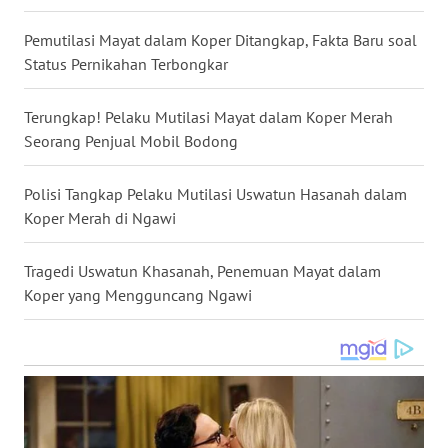
WN
Pemutilasi Mayat dalam Koper Ditangkap, Fakta Baru soal
KALTARA
Status Pernikahan Terbongkar
WN
Terungkap! Pelaku Mutilasi Mayat dalam Koper Merah
KALSEL
Seorang Penjual Mobil Bodong
WN
KALTIM
Polisi Tangkap Pelaku Mutilasi Uswatun Hasanah dalam
Koper Merah di Ngawi
WN
SULSEL
Tragedi Uswatun Khasanah, Penemuan Mayat dalam
Koper yang Mengguncang Ngawi
WN
GORONTALO
WN
SULUT