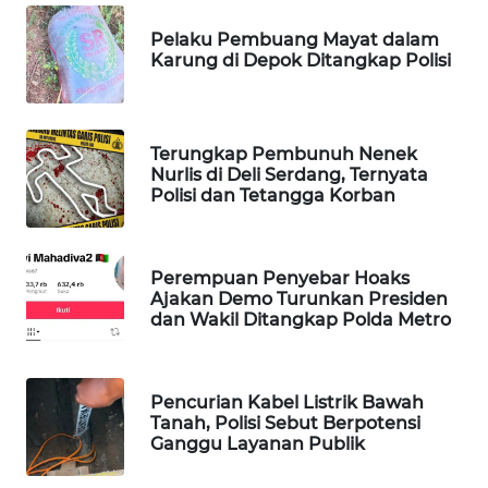
MAWAKA
Pelaku Pembuang Mayat dalam
ID
Karung di Depok Ditangkap Polisi
MARTABAT
NET
Terungkap Pembunuh Nenek
Nurlis di Deli Serdang, Ternyata
Polisi dan Tetangga Korban
PLN
WATCH
Perempuan Penyebar Hoaks
MKLI
Ajakan Demo Turunkan Presiden
dan Wakil Ditangkap Polda Metro
LPKKI
LKKI
Pencurian Kabel Listrik Bawah
Tanah, Polisi Sebut Berpotensi
Ganggu Layanan Publik
KOPEKLIN