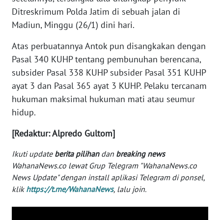
Ditreskrimum Polda Jatim di sebuah jalan di
WN
Madiun, Minggu (26/1) dini hari.
SERAMBI
Atas perbuatannya Antok pun disangkakan dengan
WN
Pasal 340 KUHP tentang pembunuhan berencana,
JAMBI
subsider Pasal 338 KUHP subsider Pasal 351 KUHP
ayat 3 dan Pasal 365 ayat 3 KUHP. Pelaku tercanam
WN
hukuman maksimal hukuman mati atau seumur
SULTRA
hidup.
WN
[Redaktur: Alpredo Gultom]
NTB
Ikuti update
berita pilihan
dan
breaking news
WN
WahanaNews.co lewat Grup Telegram "WahanaNews.co
SULTENG
News Update" dengan install aplikasi Telegram di ponsel,
klik
https://t.me/WahanaNews
, lalu join.
WN
SULBAR