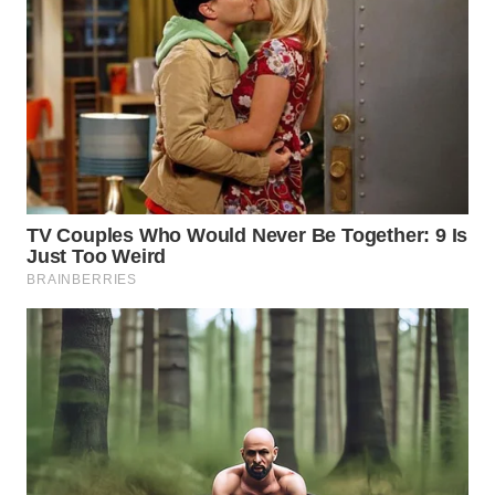
WN
MALUKU
WN
MALUT
WN
DAIRI
WN
DANAU
TOBA
WN
NIAS
WN
LANGKAT