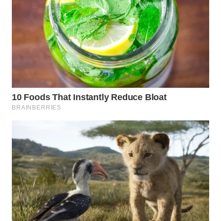
Wahana
Media
Group
WAHANA
NEWS
WAHANA
TANI
WAHANA
ADVOKAT
WAHANA
INFRASTRUKTUR
WAHANA
KONSUMEN