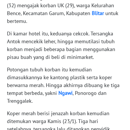
(32) mengajak korban UK (29), warga Kelurahan
WN
BANTEN
Bence, Kecamatan Garum, Kabupaten
Blitar
untuk
bertemu.
WN
NTT
Di kamar hotel itu, keduanya cekcok. Tersangka
Antok mencekik leher, hingga memutilasi tubuh
WN
korban menjadi beberapa bagian menggunakan
KEPRI
pisau buah yang di beli di minimarket.
Potongan tubuh korban itu kemudian
WN
PAPUA
dimasukkannya ke kantong plastik serta koper
berwarna merah. Hingga akhirnya dibuang ke tiga
WN
tempat berbeda, yakni
Ngawi
, Ponorogo dan
PAPUA
Trenggalek.
BARAT
Koper merah berisi jenazah korban kemudian
WN
ditemukan warga Kamis (23/1). Tiga hari
RIAU
setelahnya, tersangka lalu ditangkap penyidik