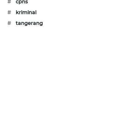
#
cpns
KARING
NEWS
#
kriminal
#
tangerang
JURNAL
MARITIM
HUMBANG
NEWS
GARONGGANG
NEWS
FISUELRI
ID
ENERGI
NEWS