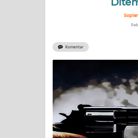
Dite
INDEKS
BERITA
Sopian
Rabu
KONTAK
KAMI
Komentar
INFO
IKLAN
TENTANG
KAMI
PEDOMAN
MEDIA
SIBER
REDAKSI