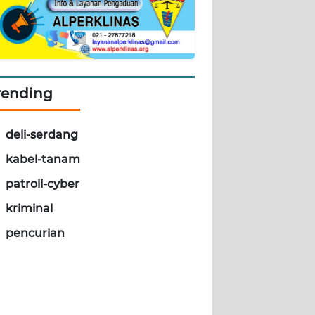
rending
deli-serdang
kabel-tanam
patroli-cyber
kriminal
pencurian