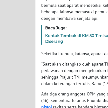
bermula saat aparat mendeteksi ke
beberapa lainnya memasuki pemuki
WN
NTT
dengan membawa senjata api.
Baca Juga:
WN
KEPRI
Kontak Tembak di KM 50 Timika
Diserang
WN
PAPUA
Seketika itu pula, katanya, aparat 
"Saat akan ditangkap oleh aparat 
WN
perlawanan dengan mengeluarkan 
PAPUA
BARAT
sehingga Prajurit TNI melumpuhka
dalam keterangan tertulis, Rabu (17
WN
Ada tiga orang anggota OPM yang d
RIAU
(36). Sementara Teranus Enumbi dis
pistol
rakitan serta bendera bintang
WN