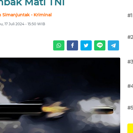
mbak Mati TNI
 Simanjuntak - Kriminal
#1
, 17 Juli 2024 - 15:50 WIB
#
#
#
#