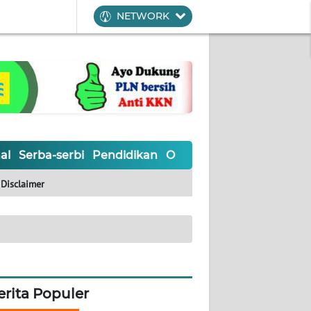
NETWORK
al
Serba-serbi
Pendidikan
Olahraga
Opini
Editoria
Disclaimer
erita Populer