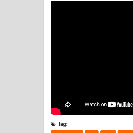
BABEL
WN
SUMBAR
WN
SUMSEL
WN
BENGKULU
WN
LAMPUNG
WN
JATENG
Tag:
WN