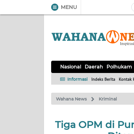
MENU
WAHANA
Tutup
TV
NASIONAL
DAERAH
POLHUKAM
KRIMINAL
EKUIN
SAINS-
KESEHATAN
INTERNASIONAL
Nasional
Daerah
Polhukam
TEKNO
Informasi
Indeks Berita
Kontak 
SERBA-
PENDIDIKAN
OLAHRAGA
OPINI
SERBI
Wahana News
Kriminal
EDITORIAL
Tiga OPM di Pu
Informasi