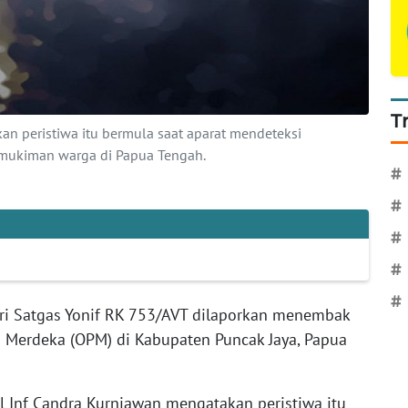
T
 peristiwa itu bermula saat aparat mendeteksi
ukiman warga di Papua Tengah.
#
#
#
#
#
ri Satgas Yonif RK 753/AVT dilaporkan menembak
a Merdeka (OPM) di Kabupaten Puncak Jaya, Papua
 Inf Candra Kurniawan mengatakan peristiwa itu