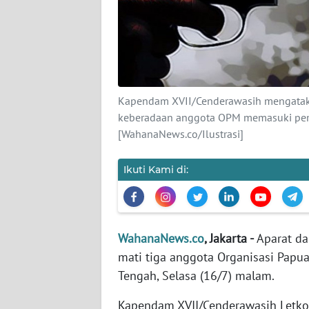
KARIR
DISCLAIMER
Wahana
News
Kapendam XVII/Cenderawasih mengatakan
Regional
keberadaan anggota OPM memasuki pem
[WahanaNews.co/Ilustrasi]
WN
SUMUT
Ikuti Kami di:
WN
JAKARTA
WahanaNews.co
, Jakarta -
Aparat da
WN
mati tiga anggota Organisasi Papu
JABAR
Tengah, Selasa (16/7) malam.
WN
Kapendam XVII/Cenderawasih Letkol
BANTEN