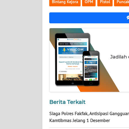
Bintang Kejora
OPM
Pistol
Puncak
NUSANTARA
WN
JOGJA
WN
JATIM
Jadilah
WN
BALI
WN
KALBAR
Berita Terkait
WN
KALTENG
Siaga Polres Fakfak, Antisipasi Ganggua
Kamtibmas Jelang 1 Desember
WN