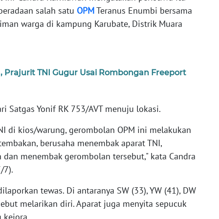
beradaan salah satu
OPM
Teranus Enumbi bersama
man warga di kampung Karubate, Distrik Muara
, Prajurit TNI Gugur Usai Rombongan Freeport
dari Satgas Yonif RK 753/AVT menuju lokasi.
TNI di kios/warung, gerombolan OPM ini melakukan
tembakan, berusaha menembak aparat TNI,
n dan menembak gerombolan tersebut," kata Candra
/7).
ilaporkan tewas. Di antaranya SW (33), YW (41), DW
ebut melarikan diri. Aparat juga menyita sepucuk
 kejora.