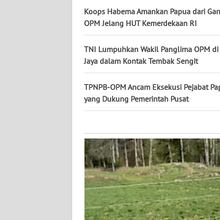
KALTARA
Koops Habema Amankan Papua dari Ga
OPM Jelang HUT Kemerdekaan RI
WN
KALSEL
TNI Lumpuhkan Wakil Panglima OPM di
Jaya dalam Kontak Tembak Sengit
WN
KALTIM
TPNPB-OPM Ancam Eksekusi Pejabat Pa
yang Dukung Pemerintah Pusat
WN
SULSEL
WN
GORONTALO
WN
SULUT
WN
MALUKU