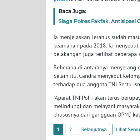
SERAMBI
Baca Juga:
WN
Siaga Polres Fakfak, Antisipa
JAMBI
Ia menjelaskan Teranus sudah masu
WN
keamanan pada 2018. Ia menyebut
SULTRA
belakangan juga terlibat beberapa a
Beberapa di antaranya menyerang 
WN
NTB
Selain itu, Candra menyebut kelomp
terhadap dua anggota TNI Sertu Is
WN
"Aparat TNI Polri akan terus berupa
SULTENG
melindungi dan melayani masyaraka
WN
khususnya dari gangguan OPM," kat
SULBAR
1
2
Selanjutnya
Lihat Sem
WN