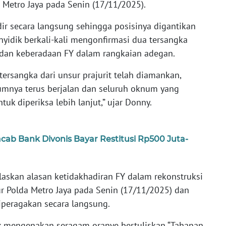
a Metro Jaya pada Senin (17/11/2025).
adir secara langsung sehingga posisinya digantikan
enyidik berkali-kali mengonfirmasi dua tersangka
 dan keberadaan FY dalam rangkaian adegan.
rsangka dari unsur prajurit telah diamankan,
umnya terus berjalan dan seluruh oknum yang
uk diperiksa lebih lanjut,” ujar Donny.
b Bank Divonis Bayar Restitusi Rp500 Juta-
laskan alasan ketidakhadiran FY dalam rekonstruksi
ur Polda Metro Jaya pada Senin (17/11/2025) dan
peragakan secara langsung.
ak mengenakan seragam oranye bertuliskan “Tahanan