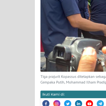
KARIR
DISCLAIMER
Wahana
News
Regional
WN
SUMUT
WN
JAKARTA
Tiga prajurit Kopassus ditetapkan seb
Cempaka Putih, Mohammad Ilham Pradip
WN
JABAR
Ikuti Kami di:
WN
BANTEN