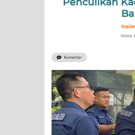
Penculikan Ka
INDEKS
BERITA
Ba
KONTAK
Sopian
KAMI
Selasa,
INFO
IKLAN
Komentar
TENTANG
KAMI
PEDOMAN
MEDIA
SIBER
REDAKSI