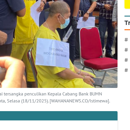
T
#
#
#
#
agai tersangka penculikan Kepala Cabang Bank BUMN
ta, Selasa (18/11/2025). [WAHANANEWS.CO/Istimewa].