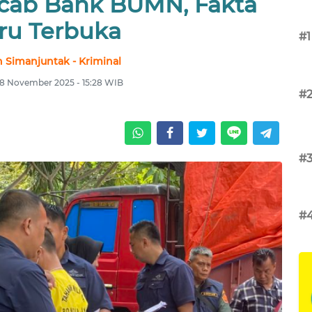
cab Bank BUMN, Fakta
ru Terbuka
#1
 Simanjuntak - Kriminal
 18 November 2025 - 15:28 WIB
#
#
#