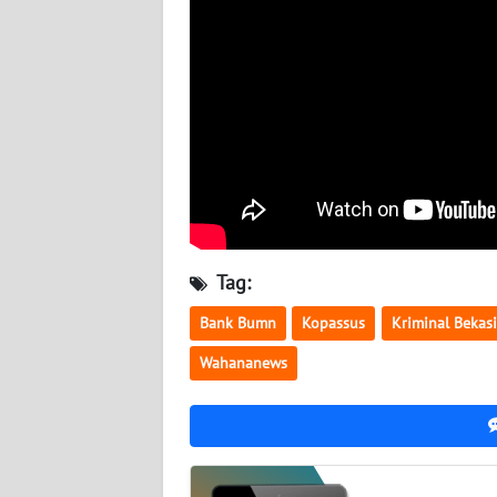
NUSANTARA
WN
JOGJA
WN
JATIM
WN
BALI
Tag:
WN
Bank Bumn
Kopassus
Kriminal Bekasi
KALBAR
Wahananews
WN
KALTENG
WN