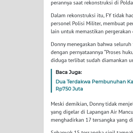
perannya saat rekonstruksi di Pold
SERAMBI
Dalam rekonstruksi itu, FY tidak h
WN
personel Polisi Militer, membuat p
JAMBI
lain untuk memastikan pergerakan
WN
Donny menegaskan bahwa seluruh te
SULTRA
dengan pernyataannya “Proses huk
diduga terlibat sudah diamankan unt
WN
NTB
Baca Juga:
Dua Terdakwa Pembunuhan Kaca
WN
Rp750 Juta
SULTENG
Meski demikian, Donny tidak menje
WN
yang digelar di Lapangan Air Manc
SULBAR
menghadirkan 17 tersangka yang di
WN
Sebanyak 15 tersangka sipil tamp