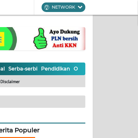
NETWORK
al
Serba-serbi
Pendidikan
Olahraga
Opini
Editoria
Disclaimer
erita Populer