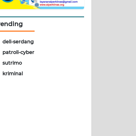
rending
deli-serdang
patroli-cyber
sutrimo
kriminal