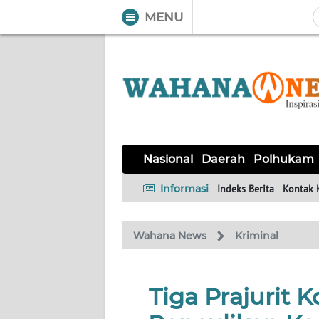
MENU
WAHANA
Tutup
TV
NASIONAL
DAERAH
POLHUKAM
KRIMINAL
EKUIN
SAINS-
KESEHATAN
INTERNASIONAL
Nasional
Daerah
Polhukam
TEKNO
Informasi
Indeks Berita
Kontak 
SERBA-
PENDIDIKAN
OLAHRAGA
OPINI
SERBI
Wahana News
Kriminal
EDITORIAL
Tiga Prajurit 
Informasi