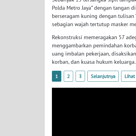
BABEL
Polda Metro Jaya” dengan tangan di
berseragam kuning dengan tulisan 
WN
sebagian wajah tertutup masker me
SUMBAR
Rekonstruksi memeragakan 57 ade
WN
menggambarkan pemindahan korban 
SUMSEL
uang imbalan pekerjaan, disaksikan 
korban, dan kuasa hukum keluarga.
WN
BENGKULU
1
2
3
Selanjutnya
Liha
WN
LAMPUNG
WN
JATENG
WN