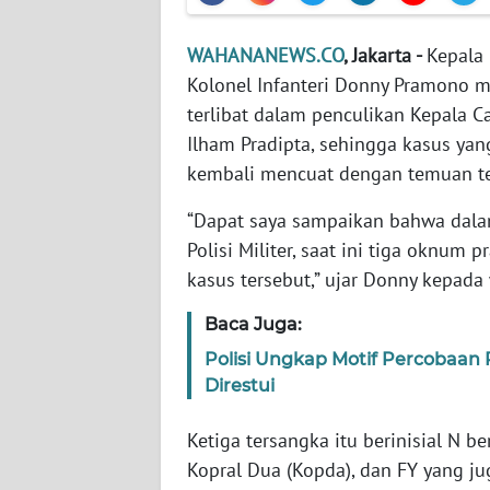
WAHANANEWS.CO
, Jakarta -
Kepala
WN
NTT
Kolonel Infanteri Donny Pramono 
terlibat dalam penculikan Kepal
WN
Ilham Pradipta, sehingga kasus ya
KEPRI
kembali mencuat dengan temuan te
WN
“Dapat saya sampaikan bahwa dala
PAPUA
Polisi Militer, saat ini tiga oknum p
kasus tersebut,” ujar Donny kepada
WN
PAPUA
Baca Juga:
BARAT
Polisi Ungkap Motif Percobaan 
Direstui
WN
RIAU
Ketiga tersangka itu berinisial N b
Kopral Dua (Kopda), dan FY yang ju
WN