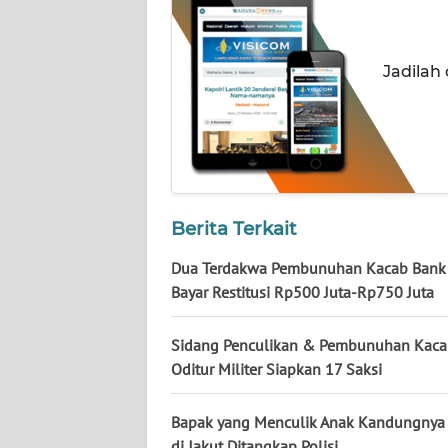
KALTARA
WN
Jadilah
KALSEL
WN
KALTIM
WN
SULSEL
Berita Terkait
Dua Terdakwa Pembunuhan Kacab Bank 
WN
Bayar Restitusi Rp500 Juta-Rp750 Juta
GORONTALO
Sidang Penculikan & Pembunuhan Kaca
WN
Oditur Militer Siapkan 17 Saksi
SULUT
Bapak yang Menculik Anak Kandungnya 
WN
di Jakut Ditangkap Polisi
MALUKU