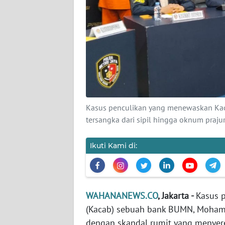
KARIR
DISCLAIMER
Wahana
News
Regional
WN
Kasus penculikan yang menewaskan Ka
SUMUT
tersangka dari sipil hingga oknum praj
WN
Ikuti Kami di:
JAKARTA
WN
JABAR
WAHANANEWS.CO
, Jakarta -
Kasus 
(Kacab) sebuah bank BUMN, Mohama
WN
dengan skandal rumit yang menyeret
BANTEN