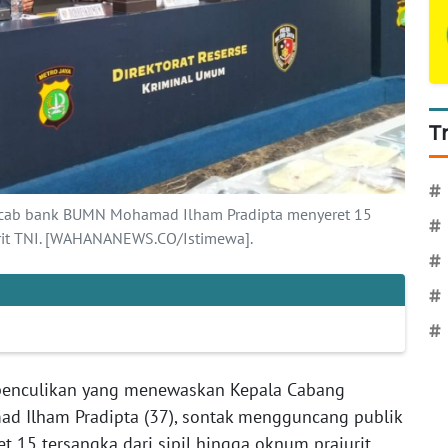
T
#
cab bank BUMN Mohamad Ilham Pradipta menyeret 15
#
urit TNI. [WAHANANEWS.CO/Istimewa].
#
#
#
penculikan yang menewaskan Kepala Cabang
d Ilham Pradipta (37), sontak mengguncang publik
 15 tersangka dari sipil hingga oknum prajurit