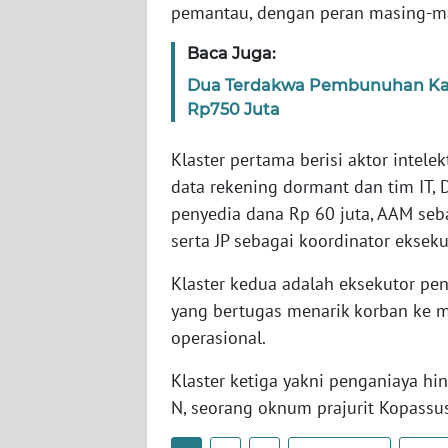
pemantau, dengan peran masing-mas
SERAMBI
Baca Juga:
WN
Dua Terdakwa Pembunuhan Kaca
JAMBI
Rp750 Juta
WN
Klaster pertama berisi aktor intele
SULTRA
data rekening dormant dan tim IT, 
penyedia dana Rp 60 juta, AAM seb
WN
NTB
serta JP sebagai koordinator ekse
Klaster kedua adalah eksekutor penc
WN
yang bertugas menarik korban ke m
SULTENG
operasional.
WN
Klaster ketiga yakni penganiaya hin
SULBAR
N, seorang oknum prajurit Kopassus 
WN