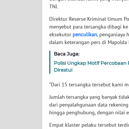
TNI.
WN
Direktur Reserse Kriminal Umum Pol
NTT
menyebut para tersangka dibagi ke 
eksekutor
penculikan
, penganiaya 
WN
dalam keterangan pers di Mapolda M
KEPRI
Baca Juga:
WN
Polisi Ungkap Motif Percobaan 
PAPUA
Direstui
WN
“Dari 15 tersangka tersebut kami m
PAPUA
BARAT
Jumlah tersangka yang banyak tida
dari penyalahgunaan data rekening
WN
hingga penghubung, dengan nilai e
RIAU
Empat klaster pelaku tersebut terdi
WN