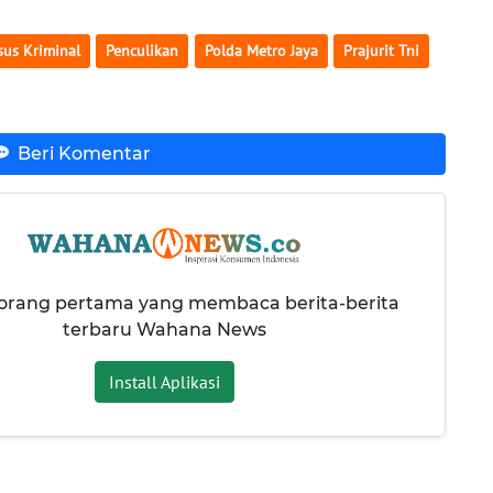
sus Kriminal
Penculikan
Polda Metro Jaya
Prajurit Tni
Beri Komentar
 orang pertama yang membaca berita-berita
terbaru Wahana News
Install Aplikasi