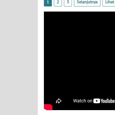
1
2
3
Selanjutnya
Liha
BABEL
WN
SUMBAR
WN
SUMSEL
WN
BENGKULU
WN
LAMPUNG
WN
JATENG
WN