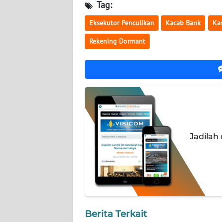
NUSANTARA
Tag:
Eksekutor Penculikan
Kacab Bank
Ka
WN
JOGJA
Rekening Dormant
WN
JATIM
WN
BALI
Jadilah
WN
KALBAR
WN
KALTENG
WN
Berita Terkait