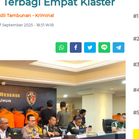
 Terbagi Empat Klaster
dli Tambunan - Kriminal
#1
7 September 2025 - 18:51 WIB
#
#
#
#