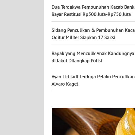
KALTARA
Dua Terdakwa Pembunuhan Kacab Bank 
Bayar Restitusi Rp500 Juta-Rp750 Juta
WN
KALSEL
Sidang Penculikan & Pembunuhan Kaca
Oditur Militer Siapkan 17 Saksi
WN
KALTIM
Bapak yang Menculik Anak Kandungnya 
di Jakut Ditangkap Polisi
WN
SULSEL
Ayah Tiri Jadi Terduga Pelaku Penculikan
WN
Alvaro Kaget
GORONTALO
WN
SULUT
WN
MALUKU