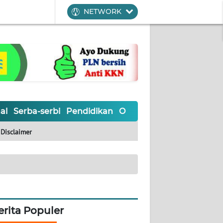
NETWORK
al
Serba-serbi
Pendidikan
Olahraga
Opini
Editoria
Disclaimer
erita Populer