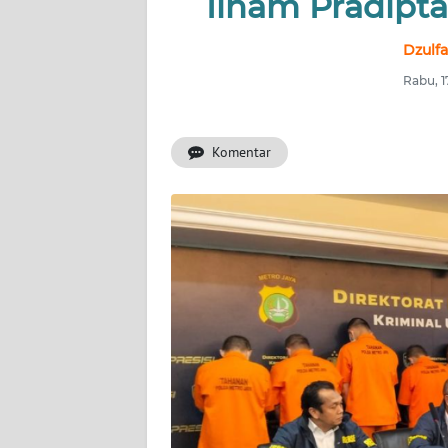
Ilham Pradipta
INDEKS
BERITA
Dzulfa
Rabu, 1
KONTAK
KAMI
Komentar
INFO
IKLAN
TENTANG
KAMI
PEDOMAN
MEDIA
SIBER
REDAKSI