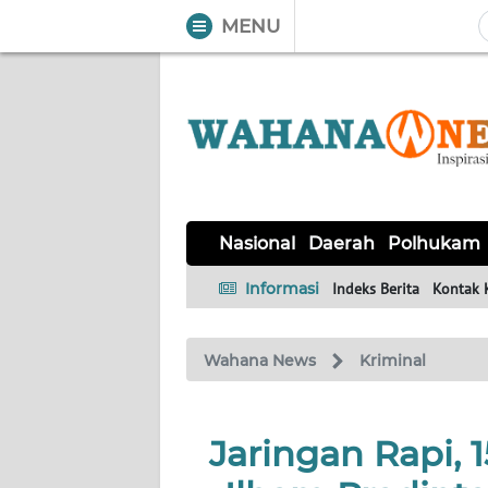
MENU
WAHANA
Tutup
TV
NASIONAL
DAERAH
POLHUKAM
KRIMINAL
EKUIN
SAINS-
KESEHATAN
INTERNASIONAL
Nasional
Daerah
Polhukam
TEKNO
Informasi
Indeks Berita
Kontak 
SERBA-
PENDIDIKAN
OLAHRAGA
OPINI
SERBI
Wahana News
Kriminal
EDITORIAL
Jaringan Rapi, 
Informasi