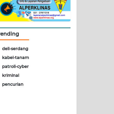
rending
deli-serdang
kabel-tanam
patroli-cyber
kriminal
pencurian