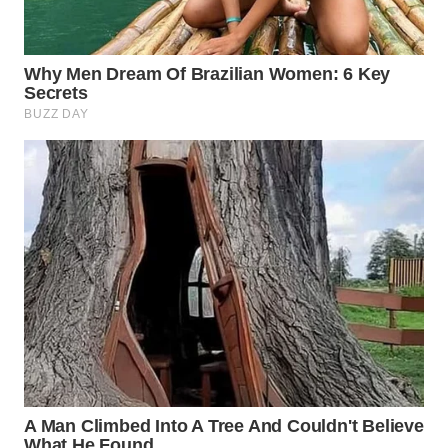
WN
PRIANGAN
TIMUR
WN
SEMARANG
WN
SOLO
WN
BOROBUDUR
WN
MADURA
WN
SURABAYA