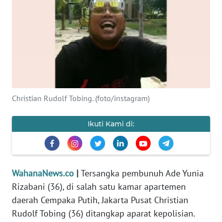
SAINS-TEKNO
KESEHATAN
INTERNASIONAL
SERBA-SERBI
Christian Rudolf Tobing. (foto/instagram)
PENDIDIKAN
Ikuti Kami di:
OLAHRAGA
OPINI
WahanaNews.co
|
Tersangka pembunuh Ade Yunia
Rizabani (36), di salah satu kamar apartemen
daerah Cempaka Putih, Jakarta Pusat Christian
EDITORIAL
Rudolf Tobing (36) ditangkap aparat kepolisian.