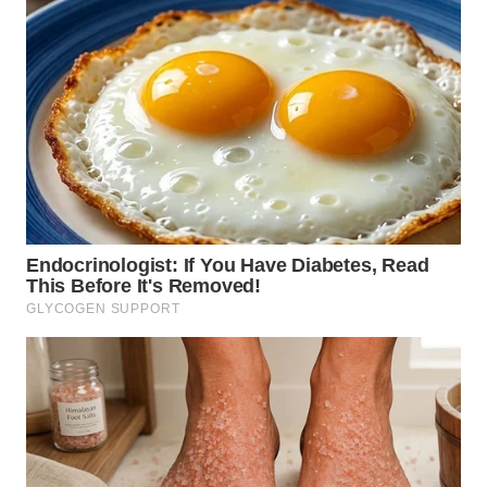
WN
MALUKU
WN
MALUT
WN
DAIRI
WN
DANAU
TOBA
WN
NIAS
WN
LANGKAT