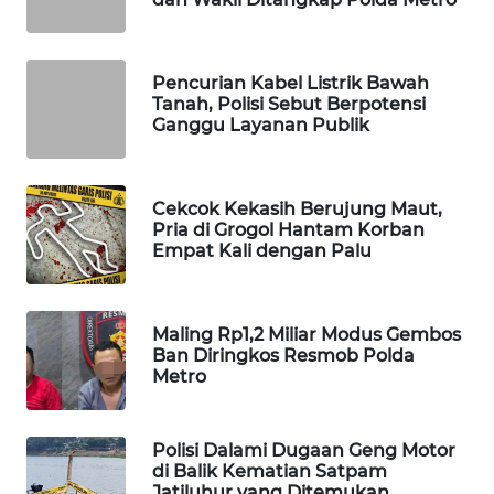
WAHANA
SPORT
Pencurian Kabel Listrik Bawah
Tanah, Polisi Sebut Berpotensi
WAHANA
Ganggu Layanan Publik
UMKM
WAHANA
Cekcok Kekasih Berujung Maut,
SELEB
Pria di Grogol Hantam Korban
Empat Kali dengan Palu
WAHANA
PERSONA
Maling Rp1,2 Miliar Modus Gembos
WAHANA
Ban Diringkos Resmob Polda
Metro
OTOMOTIF
WAHANA
Polisi Dalami Dugaan Geng Motor
HEALTH
di Balik Kematian Satpam
Jatiluhur yang Ditemukan