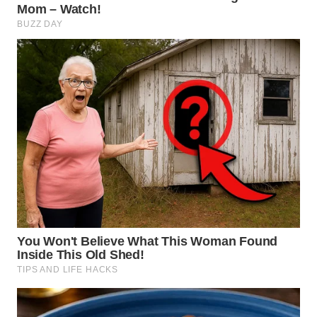
WN
KALTARA
WN
KALSEL
WN
KALTIM
WN
SULSEL
WN
GORONTALO
WN
SULUT