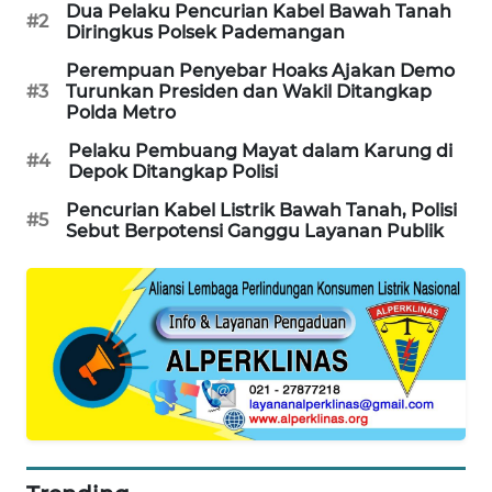
Dua Pelaku Pencurian Kabel Bawah Tanah
#2
Diringkus Polsek Pademangan
MAWAKA
ID
Perempuan Penyebar Hoaks Ajakan Demo
#3
Turunkan Presiden dan Wakil Ditangkap
Polda Metro
MARTABAT
NET
Pelaku Pembuang Mayat dalam Karung di
#4
Depok Ditangkap Polisi
PLN
Pencurian Kabel Listrik Bawah Tanah, Polisi
#5
WATCH
Sebut Berpotensi Ganggu Layanan Publik
MKLI
LPKKI
LKKI
KOPEKLIN