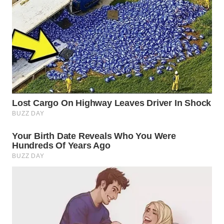
WN
SUMEDANG
WN
CIANJUR
WN
KEPULAUAN
SERIBU
WN
TANGERANG
WN
BINJAI
WN
CIREBON