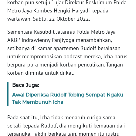
korban pun setuju," ujar Direktur Reskrimum Polda
Metro Jaya Kombes Hengki Haryadi kepada
KARIR
wartawan, Sabtu, 22 Oktober 2022.
DISCLAIMER
Sementara Kasubdit Jatanras Polda Metro Jaya
AKBP Indrawienny Panjiyoga menambahkan,
Wahana
setibanya di kamar apartemen Rudolf beralasan
News
untuk mempromosikan podcast mereka, Icha harus
Regional
berpura-pura menjadi korban penculikan. Tangan
korban diminta untuk diikat.
WN
SUMUT
Baca Juga:
Awal Diperiksa Rudolf Tobing Sempat Ngaku
WN
Tak Membunuh Icha
JAKARTA
Pada saat itu, Icha tidak menaruh curiga sama
WN
sekali kepada Rudolf, dia mengikuti kemauan dari
JABAR
tersangka. Takdir berkata lain, momen itu justru