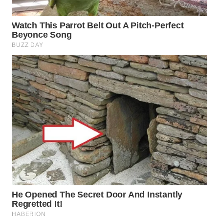
TAPANULI
TENGAH
WN DELI
SERDANG
WN
TEBING
TINGGI
WN
PAKPAK
WN
KARAWANG
WN
BEKASI