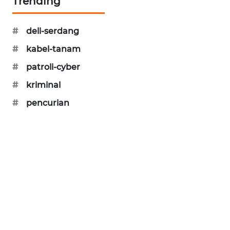
Trending
PORTAL
KONSUMEN
#
deli-serdang
FORWAMKI
#
kabel-tanam
#
patroli-cyber
ALPERKLINAS
#
kriminal
#
pencurian
FORJASIDA
TAMBANG
NEWS
SITUNGIR
NEWS
SIDIKALANG
NEWS