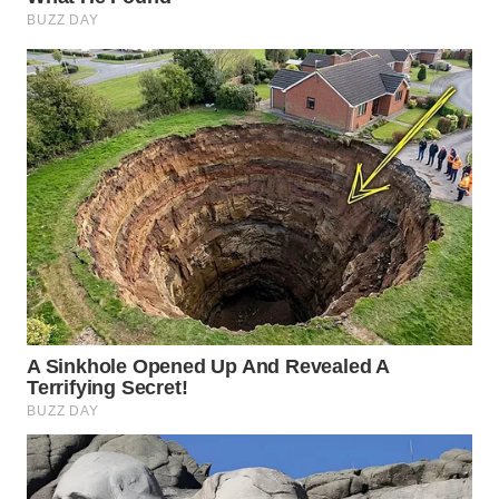
WN
NATUNA
WN
BINTAN
WN
MANDALIKA
WN
LIKUPANG
WN
LABUANBAJO
WN
BORNEO