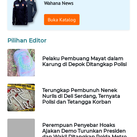
Wahana News
WAHANA
LISTRIK
Buka Katalog
WAHANA
TRAVEL
Pilihan Editor
WAHANA
Pelaku Pembuang Mayat dalam
TV
Karung di Depok Ditangkap Polisi
WAHANANEWS
ID
Terungkap Pembunuh Nenek
Nurlis di Deli Serdang, Ternyata
WAHANANEWS
Polisi dan Tetangga Korban
CO ID
WAHANANEWS
Perempuan Penyebar Hoaks
NET
Ajakan Demo Turunkan Presiden
dan Wakil Ditangkap Polda Metro