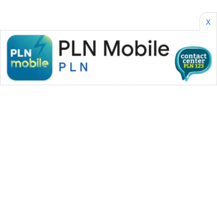
X
WAHANA MEDIA GROUP
|
|
|
WAHANA NEWS co
WAHANA TANI
WAHANA ADVOKAT