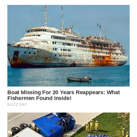
WN
BOGOR
WN
DEPOK
WN
TAPANULI
UTARA
WN
SAMOSIR
WN
PADANG
LAWAS