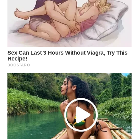
WN
INDRAMAYU
WN
KUNINGAN
WN
MAJALENGKA
WN
SUBANG
WN
SUKABUMI
WN
PURWAKARTA