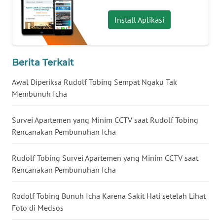
WN
Install Aplikasi
BABEL
WN
Berita Terkait
SUMBAR
Awal Diperiksa Rudolf Tobing Sempat Ngaku Tak
WN
Membunuh Icha
SUMSEL
Survei Apartemen yang Minim CCTV saat Rudolf Tobing
WN
Rencanakan Pembunuhan Icha
BENGKULU
Rudolf Tobing Survei Apartemen yang Minim CCTV saat
WN
Rencanakan Pembunuhan Icha
LAMPUNG
Rodolf Tobing Bunuh Icha Karena Sakit Hati setelah Lihat
WN
Foto di Medsos
JATENG