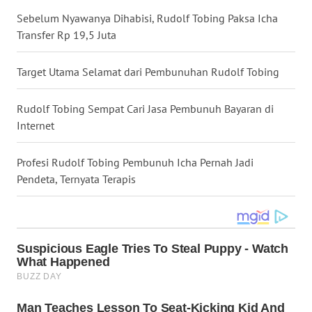
Sebelum Nyawanya Dihabisi, Rudolf Tobing Paksa Icha
WN
NUSANTARA
Transfer Rp 19,5 Juta
WN
Target Utama Selamat dari Pembunuhan Rudolf Tobing
JOGJA
Rudolf Tobing Sempat Cari Jasa Pembunuh Bayaran di
WN
Internet
JATIM
Profesi Rudolf Tobing Pembunuh Icha Pernah Jadi
WN
Pendeta, Ternyata Terapis
BALI
WN
KALBAR
WN
KALTENG