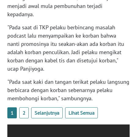
WN
menjadi awal mula pembunuhan terjadi
BANTEN
kepadanya.
"Pada saat di TKP pelaku berbincang masalah
WN
NTT
podcast lalu menyampaikan ke korban bahwa
nanti promosinya itu seakan-akan ada korban itu
WN
adalah korban penculikan. Jadi pelaku mengikat
KEPRI
korban dengan kabel tis dan disetujui korban,"
ucap Panjiyoga.
WN
PAPUA
"Pada saat kaki dan tangan terikat pelaku langsung
berbicara dengan korban sebenarnya pelaku
WN
membohongi korban," sambungnya.
PAPUA
BARAT
1
2
Selanjutnya
Lihat Semua
WN
RIAU