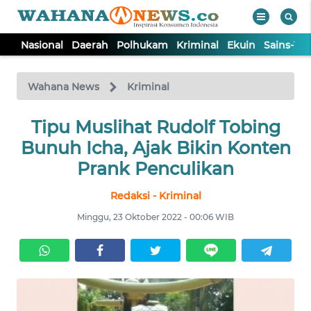
Nasional
Daerah
Polhukam
Kriminal
Ekuin
Sains-Te
WAHANA
Tutup
TV
Wahana News
Kriminal
NASIONAL
Tipu Muslihat Rudolf Tobing
Bunuh Icha, Ajak Bikin Konten
DAERAH
Prank Penculikan
Redaksi - Kriminal
POLHUKAM
Minggu, 23 Oktober 2022 - 00:06 WIB
KRIMINAL
EKUIN