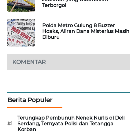
Terborgol
WAHANA
DESA
WISATA
Polda Metro Gulung 8 Buzzer
Hoaks, Aliran Dana Misterius Masih
LAPAK
Diburu
WAHANA
Wahana
KOMENTAR
Network
KONSUMEN
LISTRIK
Berita Populer
MASYARAKAT
KELISTRIKAN
Terungkap Pembunuh Nenek Nurlis di Deli
#1
Serdang, Ternyata Polisi dan Tetangga
WALINKI
Korban
ID