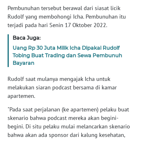
Informasi
Pembunuhan tersebut berawal dari siasat licik
Rudolf yang membohongi Icha. Pembunuhan itu
INDEKS
BERITA
terjadi pada hari Senin 17 Oktober 2022.
Baca Juga:
KONTAK
KAMI
Uang Rp 30 Juta Milik Icha Dipakai Rudolf
Tobing Buat Trading dan Sewa Pembunuh
INFO
Bayaran
IKLAN
Rudolf saat mulanya mengajak Icha untuk
TENTANG
melakukan siaran podcast bersama di kamar
KAMI
apartemen.
"Pada saat perjalanan (ke apartemen) pelaku buat
PEDOMAN
MEDIA
skenario bahwa podcast mereka akan begini-
SIBER
begini. Di situ pelaku mulai melancarkan skenario
bahwa akan ada sponsor dari kalung kesehatan,
REDAKSI