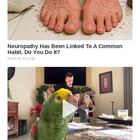
WN
TAPANULI
SELATAN
WN
TANJUNG
LESUNG
WN
KARO
WN
SIMALUNGUN
WN
LABUHANBATU
WN