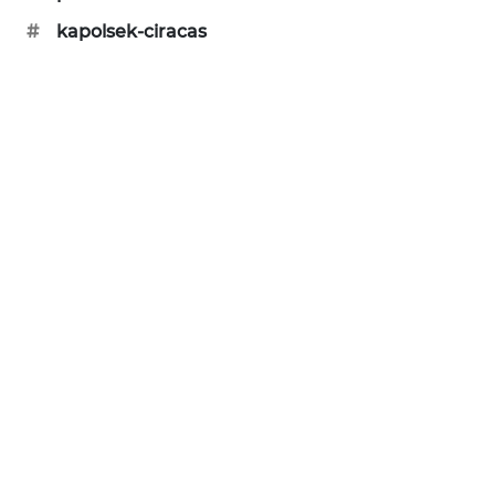
PORTAL
#
kapolsek-ciracas
KONSUMEN
FORWAMKI
ALPERKLINAS
FORJASIDA
TAMBANG
NEWS
SITUNGIR
NEWS
SIDIKALANG
NEWS