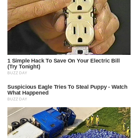
WN
SUMEDANG
WN
CIANJUR
WN
KEPULAUAN
SERIBU
WN
TANGERANG
WN
BINJAI
WN
CIREBON