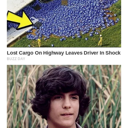
WN
INDRAMAYU
WN
KUNINGAN
WN
MAJALENGKA
WN
SUBANG
WN
SUKABUMI
WN
PURWAKARTA