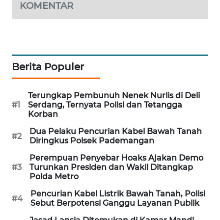
KOMENTAR
WAHANA
DESA
WISATA
LAPAK
Berita Populer
WAHANA
Wahana
Terungkap Pembunuh Nenek Nurlis di Deli
Network
#1
Serdang, Ternyata Polisi dan Tetangga
Korban
KONSUMEN
Dua Pelaku Pencurian Kabel Bawah Tanah
#2
LISTRIK
Diringkus Polsek Pademangan
Perempuan Penyebar Hoaks Ajakan Demo
MASYARAKAT
#3
Turunkan Presiden dan Wakil Ditangkap
KELISTRIKAN
Polda Metro
Pencurian Kabel Listrik Bawah Tanah, Polisi
#4
WALINKI
Sebut Berpotensi Ganggu Layanan Publik
ID