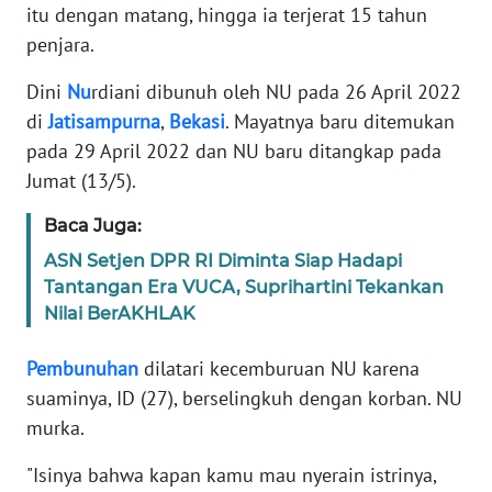
Informasi
itu dengan matang, hingga ia terjerat 15 tahun
penjara.
INDEKS
BERITA
Dini
Nu
rdiani dibunuh oleh NU pada 26 April 2022
di
Jatisampurna
,
Bekasi
. Mayatnya baru ditemukan
KONTAK
pada 29 April 2022 dan NU baru ditangkap pada
KAMI
Jumat (13/5).
INFO
Baca Juga:
IKLAN
ASN Setjen DPR RI Diminta Siap Hadapi
Tantangan Era VUCA, Suprihartini Tekankan
TENTANG
Nilai BerAKHLAK
KAMI
Pembunuhan
dilatari kecemburuan NU karena
PEDOMAN
suaminya, ID (27), berselingkuh dengan korban. NU
MEDIA
murka.
SIBER
"Isinya bahwa kapan kamu mau nyerain istrinya,
REDAKSI