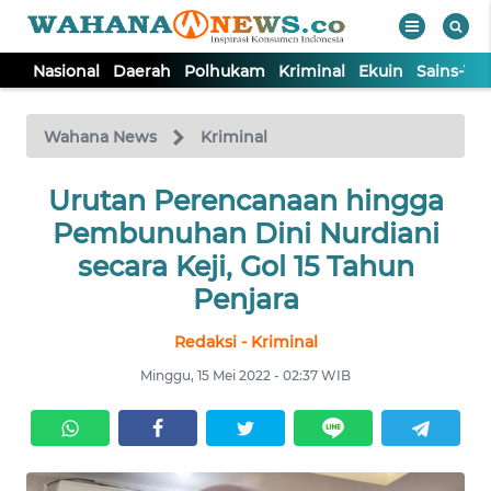
Nasional
Daerah
Polhukam
Kriminal
Ekuin
Sains-Te
WAHANA
Tutup
TV
Wahana News
Kriminal
NASIONAL
Urutan Perencanaan hingga
Pembunuhan Dini Nurdiani
DAERAH
secara Keji, Gol 15 Tahun
Penjara
POLHUKAM
Redaksi - Kriminal
Minggu, 15 Mei 2022 - 02:37 WIB
KRIMINAL
EKUIN