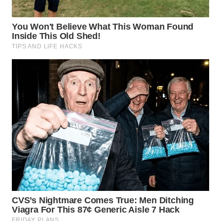
WN
TAPANULI
SELATAN
WN
TANJUNG
LESUNG
WN
KARO
WN
SIMALUNGUN
WN
LABUHANBATU
WN