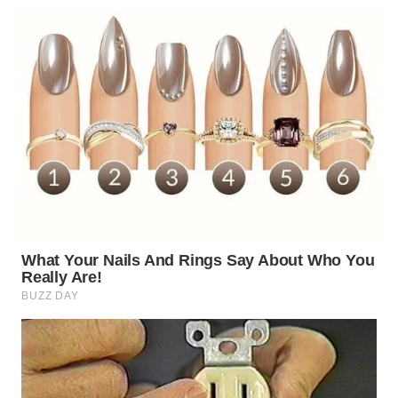
WN
BOGOR
WN
DEPOK
WN
TAPANULI
UTARA
WN
SAMOSIR
WN
PADANG
LAWAS