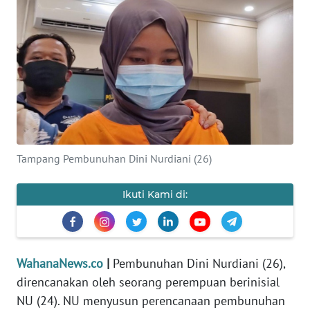
SAINS-TEKNO
KESEHATAN
INTERNASIONAL
SERBA-SERBI
Tampang Pembunuhan Dini Nurdiani (26)
PENDIDIKAN
Ikuti Kami di:
OLAHRAGA
OPINI
WahanaNews.co
|
Pembunuhan Dini Nurdiani (26),
EDITORIAL
direncanakan oleh seorang perempuan berinisial
NU (24). NU menyusun perencanaan pembunuhan