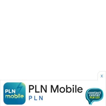
SONYA
ASA
NEWS
X