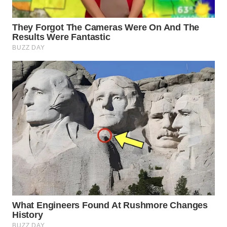
WN
NATUNA
WN
BINTAN
WN
MANDALIKA
WN
LIKUPANG
WN
LABUANBAJO
WN
BORNEO