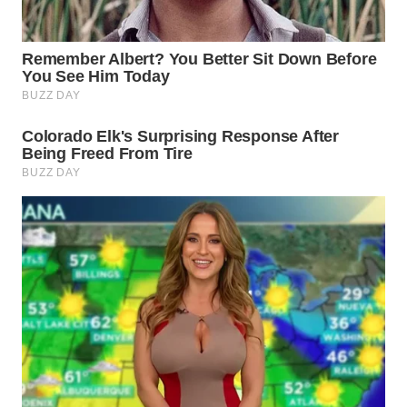
WN
PRIANGAN
TIMUR
WN
SEMARANG
WN
SOLO
WN
BOROBUDUR
WN
MADURA
WN
SURABAYA