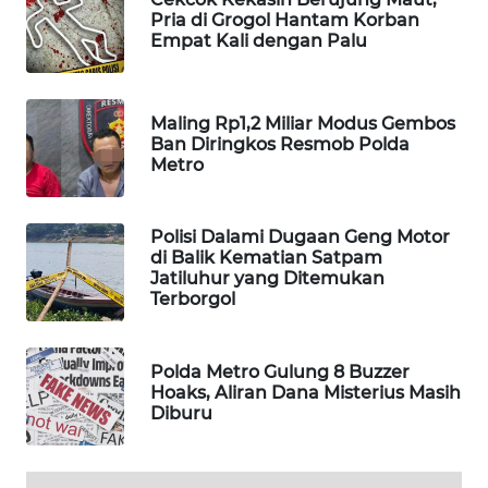
Pria di Grogol Hantam Korban
WAHANA
Empat Kali dengan Palu
SPORT
WAHANA
Maling Rp1,2 Miliar Modus Gembos
UMKM
Ban Diringkos Resmob Polda
Metro
WAHANA
SELEB
Polisi Dalami Dugaan Geng Motor
di Balik Kematian Satpam
WAHANA
Jatiluhur yang Ditemukan
PERSONA
Terborgol
WAHANA
Polda Metro Gulung 8 Buzzer
OTOMOTIF
Hoaks, Aliran Dana Misterius Masih
Diburu
WAHANA
HEALTH