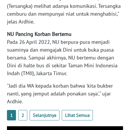
WN
(Tersangka) melihat adanya komunikasi. Tersangka
BANTEN
cemburu dan mempunyai niat untuk menghabisi,"
jelas Ardhie.
WN
NTT
NU Pancing Korban Bertemu
Pada 26 April 2022, NU berpura-pura menjadi
WN
suaminya dan mengajak Dini untuk buka puasa
KEPRI
bersama. Sampai akhirnya, NU bertemu dengan
Dini di halte bus di sekitar Taman Mini Indonesia
WN
Indah (TMII), Jakarta Timur.
PAPUA
"Jadi dia WA kepada korban bahwa 'kita bukber
WN
nanti, yang jemput adalah ponakan saya'," ujar
PAPUA
Ardhie.
BARAT
1
2
Selanjutnya
Lihat Semua
WN
RIAU