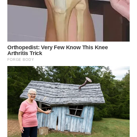
WN
MALUKU
WN
MALUT
WN
DAIRI
WN
DANAU
TOBA
WN
NIAS
WN
LANGKAT