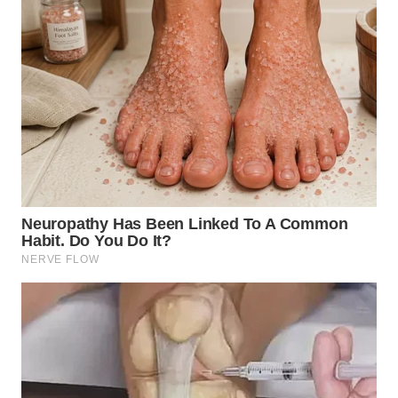
WN
KALTARA
WN
KALSEL
WN
KALTIM
WN
SULSEL
WN
GORONTALO
WN
SULUT