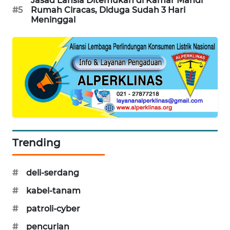
Jasad Lansia Ditemukan di Kamar Mandi
#5
Rumah Ciracas, Diduga Sudah 3 Hari
MAWAKA
Meninggal
ID
MARTABAT
NET
PLN
WATCH
MKLI
Trending
LPKKI
#
deli-serdang
LKKI
#
kabel-tanam
#
patroli-cyber
KOPEKLIN
#
pencurian