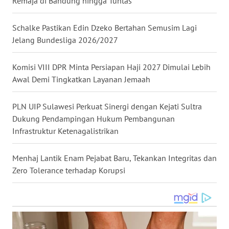
Remaja di Bandung hingga Tuntas
WN
NUSANTARA
Schalke Pastikan Edin Dzeko Bertahan Semusim Lagi
Jelang Bundesliga 2026/2027
WN
JOGJA
Komisi VIII DPR Minta Persiapan Haji 2027 Dimulai Lebih
Awal Demi Tingkatkan Layanan Jemaah
WN
JATIM
PLN UIP Sulawesi Perkuat Sinergi dengan Kejati Sultra
Dukung Pendampingan Hukum Pembangunan
WN
Infrastruktur Ketenagalistrikan
BALI
Menhaj Lantik Enam Pejabat Baru, Tekankan Integritas dan
WN
Zero Tolerance terhadap Korupsi
KALBAR
WN
KALTENG