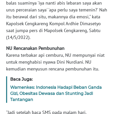
balas suaminya 'iya nanti abis lebaran saya akan
urus perceraian saya' 'apa perlu saya temenin?' Nah
KARIR
itu berawal dari situ, makannya dia emosi," kata
Kapolsek Cengkareng Kompol Ardhie Dimasetyo
DISCLAIMER
saat jumpa pers di Mapolsek Cengkareng, Sabtu
(14/5/2022).
Wahana
News
NU Rencanakan Pembunuhan
Regional
Karena terbakar api cemburu, NU mempunyai niat
untuk menghabisi nyawa Dini Nurdiani. NU
WN
SUMUT
kemudian menyusun rencana pembunuhan itu.
Baca Juga:
WN
JAKARTA
Wamenkes: Indonesia Hadapi Beban Ganda
Gizi, Obesitas Dewasa dan Stunting Jadi
WN
Tantangan
JABAR
"Jadi setelah baca SMS pada malam hari,