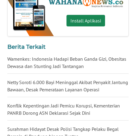
WN
BABEL
Install Aplikasi
WN
SUMBAR
Berita Terkait
WN
Wamenkes: Indonesia Hadapi Beban Ganda Gizi, Obesitas
SUMSEL
Dewasa dan Stunting Jadi Tantangan
WN
Netty Soroti 6.000 Bayi Meninggal Akibat Penyakit Jantung
BENGKULU
Bawaan, Desak Pemerataan Layanan Operasi
WN
LAMPUNG
Konflik Kepentingan Jadi Pemicu Korupsi, Kementerian
PANRB Dorong ASN Deklarasi Sejak Dini
WN
JATENG
Surahman Hidayat Desak Polisi Tangkap Pelaku Begal