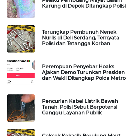
Pelaku Pembuang Mayat dalam
Karung di Depok Ditangkap Polisi
WAHANA
LISTRIK
WAHANA
Terungkap Pembunuh Nenek
Nurlis di Deli Serdang, Ternyata
TRAVEL
Polisi dan Tetangga Korban
WAHANA
TV
Perempuan Penyebar Hoaks
Ajakan Demo Turunkan Presiden
WAHANANEWS
dan Wakil Ditangkap Polda Metro
ID
WAHANANEWS
Pencurian Kabel Listrik Bawah
CO ID
Tanah, Polisi Sebut Berpotensi
Ganggu Layanan Publik
WAHANANEWS
NET
Cekcok Kekasih Berujung Maut,