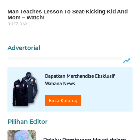
Wahana
Media
Group
WAHANA
NEWS
Advertorial
WAHANA
TANI
Dapatkan Merchandise Eksklusif
WAHANA
Wahana News
ADVOKAT
Buka Katalog
WAHANA
INFRASTRUKTUR
Pilihan Editor
WAHANA
KONSUMEN