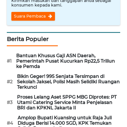
Kirimkan masukan dan tanggapan anda sebagai
konsumen kepada kami.
WN
NUSANTARA
Suara Pembaca
WN
JOGJA
Berita Populer
WN
JATIM
Bantuan Khusus Gaji ASN Daerah,
#1
Pemerintah Pusat Kucurkan Rp22,5 Triliun
ke Pemda
WN
BALI
Bikin Geger! 995 Senjata Tersimpan di
#2
Sekolah Jaksel, Polisi Masih Selidiki Ruangan
Terkunci
WN
Proses Lelang Aset SPPG MBG Diprotes: PT
KALBAR
#3
Utami Catering Service Minta Penjelasan
BRI dan KPKNL Jakarta II
WN
Amplop Bupati Kuansing untuk Raja Juli
KALTENG
#4
Diduga Berisi 14.000 SGD, KPK Temukan