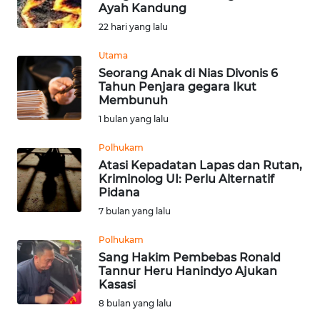
SAINS-TEKNO
Ayah Kandung
22 hari yang lalu
KESEHATAN
Utama
Seorang Anak di Nias Divonis 6
Tahun Penjara gegara Ikut
INTERNASIONAL
Membunuh
1 bulan yang lalu
SERBA-SERBI
Polhukam
Atasi Kepadatan Lapas dan Rutan,
PENDIDIKAN
Kriminolog UI: Perlu Alternatif
Pidana
OLAHRAGA
7 bulan yang lalu
Polhukam
OPINI
Sang Hakim Pembebas Ronald
Tannur Heru Hanindyo Ajukan
Kasasi
EDITORIAL
8 bulan yang lalu