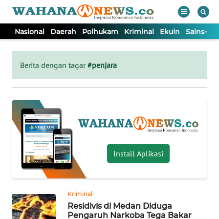
Nasional
Daerah
Polhukam
Kriminal
Ekuin
Sains-Te
WAHANA
Tutup
TV
Berita dengan tagar
#penjara
NASIONAL
DAERAH
POLHUKAM
Install Aplikasi
KRIMINAL
Kriminal
EKUIN
Residivis di Medan Diduga
Pengaruh Narkoba Tega Bakar