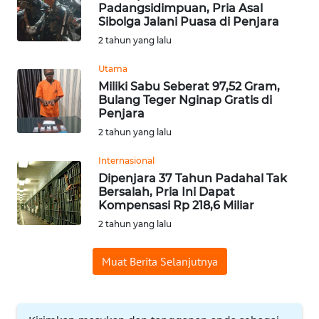
Padangsidimpuan, Pria Asal
WN
Sibolga Jalani Puasa di Penjara
BABEL
2 tahun yang lalu
Utama
WN
Miliki Sabu Seberat 97,52 Gram,
SUMBAR
Bulang Teger Nginap Gratis di
Penjara
WN
2 tahun yang lalu
SUMSEL
Internasional
Dipenjara 37 Tahun Padahal Tak
WN
Bersalah, Pria Ini Dapat
BENGKULU
Kompensasi Rp 218,6 Miliar
2 tahun yang lalu
WN
LAMPUNG
Muat Berita Selanjutnya
WN
JATENG