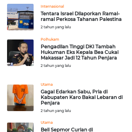
Internasional
WN
Tentara Israel Dilaporkan Ramai-
SERAMBI
ramai Perkosa Tahanan Palestina
2 tahun yang lalu
WN
JAMBI
Polhukam
Pengadilan Tinggi DKI Tambah
Hukuman Eks Kepala Bea Cukai
WN
Makassar Jadi 12 Tahun Penjara
SULTRA
2 tahun yang lalu
WN
NTB
Utama
Gagal Edarkan Sabu, Pria di
WN
Kabupaten Karo Bakal Lebaran di
Penjara
SULTENG
2 tahun yang lalu
WN
Utama
SULBAR
Beli Sepmor Curian di