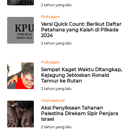
WN
2 tahun yang lalu
BANTEN
Polhukam
Versi Quick Count: Berikut Daftar
WN
Petahana yang Kalah di Pilkada
NTT
2024
2 tahun yang lalu
WN
KEPRI
Polhukam
Sempat Kaget Waktu Ditangkap,
WN
Kejagung Jebloskan Ronald
PAPUA
Tannur ke Rutan
2 tahun yang lalu
WN
PAPUA
Internasional
BARAT
Aksi Penyiksaan Tahanan
Palestina Direkam Sipir Penjara
Israel
WN
RIAU
2 tahun yang lalu