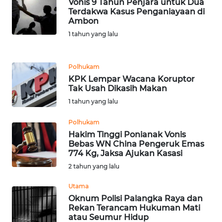
Vonis 9 Tahun Penjara untuk Dua
Terdakwa Kasus Penganiayaan di
Ambon
KARIR
1 tahun yang lalu
DISCLAIMER
Polhukam
Wahana
KPK Lempar Wacana Koruptor
News
Tak Usah Dikasih Makan
Regional
1 tahun yang lalu
WN
Polhukam
SUMUT
Hakim Tinggi Ponianak Vonis
Bebas WN China Pengeruk Emas
774 Kg, Jaksa Ajukan Kasasi
WN
2 tahun yang lalu
JAKARTA
Utama
WN
Oknum Polisi Palangka Raya dan
JABAR
Rekan Terancam Hukuman Mati
atau Seumur Hidup