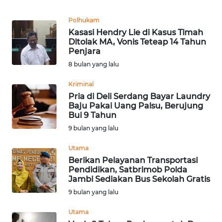
Informasi
Polhukam
INDEKS
Kasasi Hendry Lie di Kasus Timah
BERITA
Ditolak MA, Vonis Teteap 14 Tahun
Penjara
KONTAK
8 bulan yang lalu
KAMI
Kriminal
Pria di Deli Serdang Bayar Laundry
INFO
Baju Pakai Uang Palsu, Berujung
IKLAN
Bui 9 Tahun
9 bulan yang lalu
TENTANG
KAMI
Utama
Berikan Pelayanan Transportasi
Pendidikan, Satbrimob Polda
PEDOMAN
Jambi Sediakan Bus Sekolah Gratis
MEDIA
9 bulan yang lalu
SIBER
Utama
REDAKSI