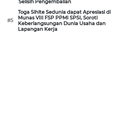
Selisih Pengembalian
WN
Toga Sihite Sedunia dapat Apresiasi di
KALTARA
Munas VIII FSP PPMI SPSI, Soroti
#5
Keberlangsungan Dunia Usaha dan
WN
Lapangan Kerja
KALSEL
WN
KALTIM
WN
SULSEL
WN
GORONTALO
WN
SULUT