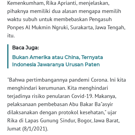
Informasi
Kemenkumham, Rika Aprianti, menjelaskan,
pihaknya memiliki dua alasan mengapa memilih
INDEKS
waktu subuh untuk membebaskan Pengasuh
BERITA
Ponpes Al Mukmin Ngruki, Surakarta, Jawa Tengah,
itu.
KONTAK
KAMI
Baca Juga:
Bukan Amerika atau China, Ternyata
INFO
Indonesia Jawaranya Urusan Paten
IKLAN
"Bahwa pertimbangannya pandemi Corona. Ini kita
TENTANG
menghindari kerumunan. Kita menghindari
KAMI
terjadinya risiko penularan Covid-19. Makanya,
pelaksanaan pembebasan Abu Bakar Ba"asyir
PEDOMAN
MEDIA
dilaksanakan dengan protokol kesehatan," ujar
SIBER
Rika di Lapas Gunung Sindur, Bogor, Jawa Barat,
Jumat (8/1/2021).
REDAKSI