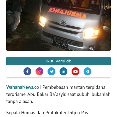
SAINS-TEKNO
KESEHATAN
INTERNASIONAL
SERBA-SERBI
PENDIDIKAN
Ikuti Kami di:
OLAHRAGA
WahanaNews.co
| Pembebasan mantan terpidana
OPINI
terorisme, Abu Bakar Ba"asyir, saat subuh, bukanlah
tanpa alasan.
EDITORIAL
Kepala Humas dan Protokoler Ditjen Pas