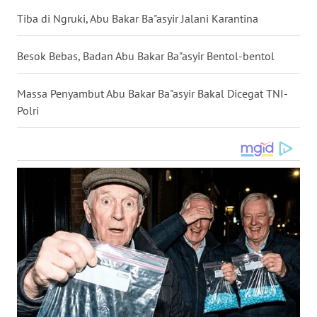
WN
Tiba di Ngruki, Abu Bakar Ba"asyir Jalani Karantina
NUSANTARA
Besok Bebas, Badan Abu Bakar Ba"asyir Bentol-bentol
WN
JOGJA
Massa Penyambut Abu Bakar Ba"asyir Bakal Dicegat TNI-
Polri
WN
JATIM
WN
BALI
WN
KALBAR
WN
KALTENG