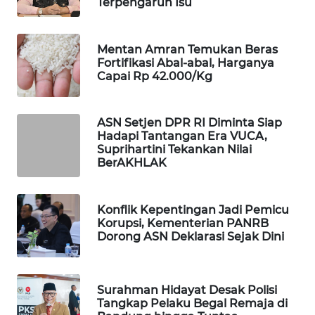
Terpengaruh Isu
WAHANA
SPORT
Mentan Amran Temukan Beras
Fortifikasi Abal-abal, Harganya
WAHANA
Capai Rp 42.000/Kg
UMKM
WAHANA
ASN Setjen DPR RI Diminta Siap
Hadapi Tantangan Era VUCA,
SELEB
Suprihartini Tekankan Nilai
BerAKHLAK
WAHANA
PERSONA
Konflik Kepentingan Jadi Pemicu
Korupsi, Kementerian PANRB
WAHANA
Dorong ASN Deklarasi Sejak Dini
OTOMOTIF
WAHANA
Surahman Hidayat Desak Polisi
HEALTH
Tangkap Pelaku Begal Remaja di