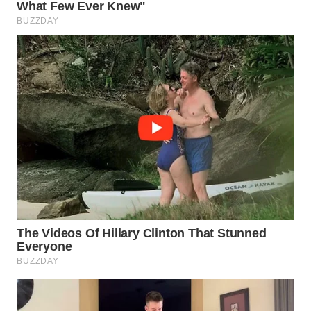
WN
INDRAMAYU
WN
KUNINGAN
WN
MAJALENGKA
WN
SUBANG
WN
SUKABUMI
WN
PURWAKARTA