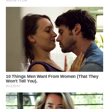
WN
TAPANULI
SELATAN
WN
TANJUNG
LESUNG
WN
KARO
WN
SIMALUNGUN
WN
LABUHANBATU
WN