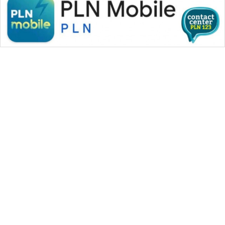
WAHANA MEDIA GROUP
|
|
|
WAHANA NEWS co
WAHANA TANI
WAHANA ADVOKAT
|
|
WAHANA INFRASTRUKTUR
WAHANA KONSUMEN
|
|
|
WAHANA LISTRIK
WAHANA TRAVEL
WAHANA TV
|
|
|
WAHANANEWS id
WAHANANEWS CO ID
WAHANANEWS NET