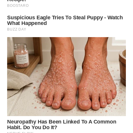
WN
MALUKU
WN
MALUT
WN
DAIRI
WN
DANAU
TOBA
WN
NIAS
WN
LANGKAT