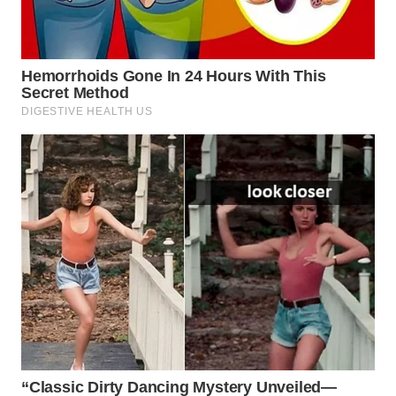
WN
SUMEDANG
WN
CIANJUR
WN
KEPULAUAN
SERIBU
WN
TANGERANG
WN
BINJAI
WN
CIREBON