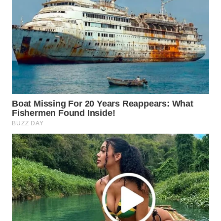
WN
NATUNA
WN
BINTAN
WN
MANDALIKA
WN
LIKUPANG
WN
LABUANBAJO
WN
BORNEO