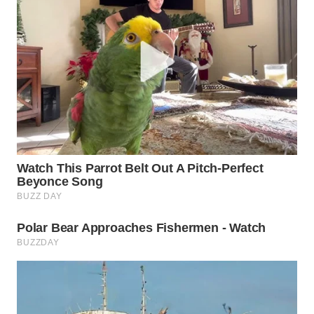
WN
PRIANGAN
TIMUR
WN
SEMARANG
WN
SOLO
WN
BOROBUDUR
WN
MADURA
WN
SURABAYA