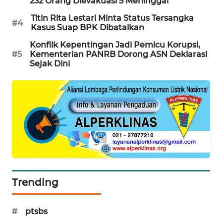
232 Orang Dievakuasi 5 Meninggal
MAWAKA
Titin Rita Lestari Minta Status Tersangka
#4
ID
Kasus Suap BPK Dibatalkan
Konflik Kepentingan Jadi Pemicu Korupsi,
MARTABAT
#5
Kementerian PANRB Dorong ASN Deklarasi
Sejak Dini
NET
PLN
WATCH
MKLI
LPKKI
LKKI
Trending
KOPEKLIN
#
ptsbs