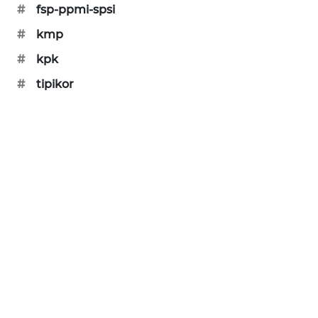
#
fsp-ppmi-spsi
PORTAL
KONSUMEN
#
kmp
#
kpk
FORWAMKI
#
tipikor
ALPERKLINAS
FORJASIDA
TAMBANG
NEWS
SITUNGIR
NEWS
SIDIKALANG
NEWS