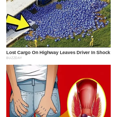
WN
BOGOR
WN
DEPOK
WN
TAPANULI
UTARA
WN
SAMOSIR
WN
PADANG
LAWAS