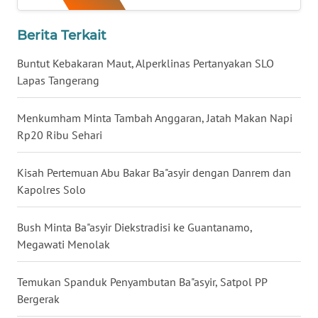
WN
Berita Terkait
BABEL
Buntut Kebakaran Maut, Alperklinas Pertanyakan SLO
WN
Lapas Tangerang
SUMBAR
Menkumham Minta Tambah Anggaran, Jatah Makan Napi
WN
Rp20 Ribu Sehari
SUMSEL
Kisah Pertemuan Abu Bakar Ba"asyir dengan Danrem dan
WN
Kapolres Solo
BENGKULU
Bush Minta Ba"asyir Diekstradisi ke Guantanamo,
WN
Megawati Menolak
LAMPUNG
Temukan Spanduk Penyambutan Ba"asyir, Satpol PP
WN
JATENG
Bergerak