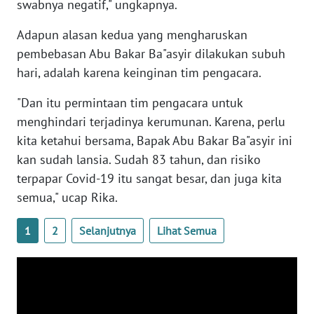
swabnya negatif," ungkapnya.
WN
BANTEN
Adapun alasan kedua yang mengharuskan
pembebasan Abu Bakar Ba"asyir dilakukan subuh
WN
hari, adalah karena keinginan tim pengacara.
NTT
"Dan itu permintaan tim pengacara untuk
WN
menghindari terjadinya kerumunan. Karena, perlu
KEPRI
kita ketahui bersama, Bapak Abu Bakar Ba"asyir ini
kan sudah lansia. Sudah 83 tahun, dan risiko
WN
terpapar Covid-19 itu sangat besar, dan juga kita
PAPUA
semua," ucap Rika.
WN
1
2
Selanjutnya
Lihat Semua
PAPUA
BARAT
WN
RIAU