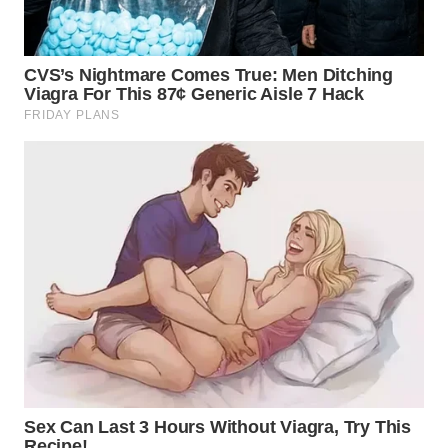
WN
KALTARA
WN
KALSEL
WN
KALTIM
WN
SULSEL
WN
GORONTALO
WN
SULUT