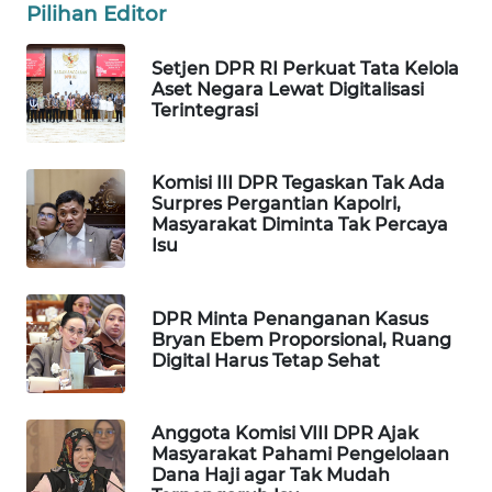
Pilihan Editor
WAHANA
LISTRIK
Setjen DPR RI Perkuat Tata Kelola
Aset Negara Lewat Digitalisasi
Terintegrasi
WAHANA
TRAVEL
Komisi III DPR Tegaskan Tak Ada
WAHANA
Surpres Pergantian Kapolri,
TV
Masyarakat Diminta Tak Percaya
Isu
WAHANANEWS
ID
DPR Minta Penanganan Kasus
Bryan Ebem Proporsional, Ruang
WAHANANEWS
Digital Harus Tetap Sehat
CO ID
Anggota Komisi VIII DPR Ajak
WAHANANEWS
Masyarakat Pahami Pengelolaan
NET
Dana Haji agar Tak Mudah