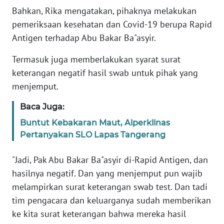
Bahkan, Rika mengatakan, pihaknya melakukan
pemeriksaan kesehatan dan Covid-19 berupa Rapid
KARIR
Antigen terhadap Abu Bakar Ba"asyir.
DISCLAIMER
Termasuk juga memberlakukan syarat surat
keterangan negatif hasil swab untuk pihak yang
Wahana
menjemput.
News
Regional
Baca Juga:
WN
Buntut Kebakaran Maut, Alperklinas
SUMUT
Pertanyakan SLO Lapas Tangerang
WN
"Jadi, Pak Abu Bakar Ba"asyir di-Rapid Antigen, dan
JAKARTA
hasilnya negatif. Dan yang menjemput pun wajib
melampirkan surat keterangan swab test. Dan tadi
WN
tim pengacara dan keluarganya sudah memberikan
JABAR
ke kita surat keterangan bahwa mereka hasil