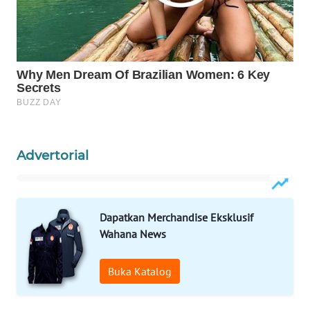
Wahana
Media
Group
WAHANA
NEWS
WAHANA
TANI
Advertorial
WAHANA
ADVOKAT
Dapatkan Merchandise Eksklusif
WAHANA
Wahana News
INFRASTRUKTUR
Buka Katalog
WAHANA
KONSUMEN