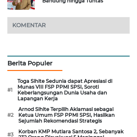
Bandung hingga Tuntas
WAHANA
DESA
WISATA
KOMENTAR
LAPAK
WAHANA
Wahana
Berita Populer
Network
KONSUMEN
Toga Sihite Sedunia dapat Apresiasi di
LISTRIK
Munas VIII FSP PPMI SPSI, Soroti
#1
Keberlangsungan Dunia Usaha dan
Lapangan Kerja
MASYARAKAT
KELISTRIKAN
Arnod Sihite Terpilih Aklamasi sebagai
#2
Ketua Umum FSP PPMI SPSI, Hasilkan
Sejumlah Rekomendasi Strategis
WALINKI
ID
Korban KMP Mutiara Santosa 2, Sebanyak
#3