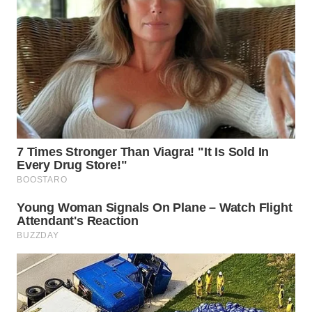
TAPANULI
TENGAH
WN DELI
SERDANG
WN
TEBING
TINGGI
WN
PAKPAK
WN
KARAWANG
WN
BEKASI