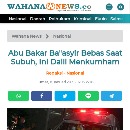
Nasional
Daerah
Polhukam
Kriminal
Ekuin
Sains-Te
WAHANA
Tutup
TV
Wahana News
Nasional
Abu Bakar Ba"asyir Bebas Saat
NASIONAL
Subuh, Ini Dalil Menkumham
DAERAH
Redaksi - Nasional
Jumat, 8 Januari 2021 - 12:13 WIB
POLHUKAM
KRIMINAL
EKUIN