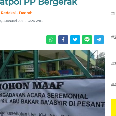
Satpol PP Bergerak
Redaksi - Daerah
#1
, 8 Januari 2021 - 14:26 WIB
#
#
#