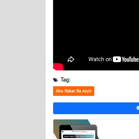
BABEL
WN
SUMBAR
WN
SUMSEL
WN
BENGKULU
Tag:
WN
Abu Bakar Ba Asyir
LAMPUNG
WN
JATENG
WN