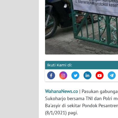
KARIR
DISCLAIMER
Wahana
News
Regional
WN
SUMUT
Ikuti Kami di:
WN
JAKARTA
WahanaNews.co
| Pasukan gabungan
WN
Sukoharjo bersama TNI dan Polri 
JABAR
Ba'asyir di sekitar Pondok Pesantre
WN
(8/1/2021) pagi.
BANTEN