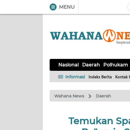
MENU
WAHANA
Tutup
TV
NASIONAL
DAERAH
POLHUKAM
KRIMINAL
EKUIN
SAINS-
KESEHATAN
INTERNASIONAL
Nasional
Daerah
Polhukam
TEKNO
Informasi
Indeks Berita
Kontak 
SERBA-
PENDIDIKAN
OLAHRAGA
OPINI
SERBI
Wahana News
Daerah
EDITORIAL
Temukan Sp
Informasi