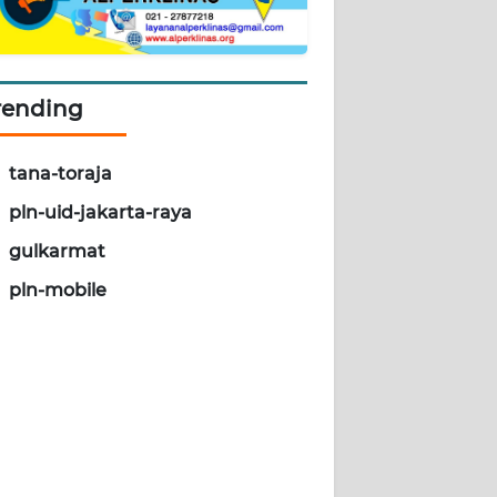
rending
tana-toraja
pln-uid-jakarta-raya
gulkarmat
pln-mobile