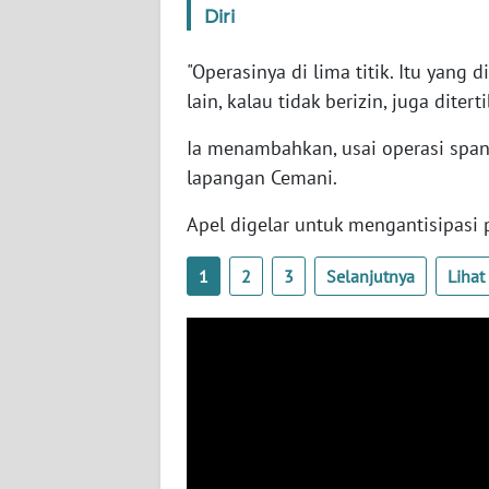
SERAMBI
Diri
"Operasinya di lima titik. Itu yan
WN
JAMBI
lain, kalau tidak berizin, juga diter
Ia menambahkan, usai operasi spa
WN
lapangan Cemani.
SULTRA
Apel digelar untuk mengantisipasi
WN
NTB
1
2
3
Selanjutnya
Liha
WN
SULTENG
WN
SULBAR
WN