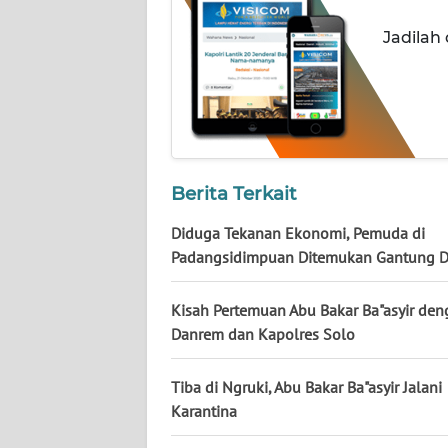
NUSANTARA
Jadilah
WN
JOGJA
WN
JATIM
Berita Terkait
WN
BALI
Diduga Tekanan Ekonomi, Pemuda di
Padangsidimpuan Ditemukan Gantung Di
WN
KALBAR
Kisah Pertemuan Abu Bakar Ba"asyir de
Danrem dan Kapolres Solo
WN
KALTENG
Tiba di Ngruki, Abu Bakar Ba"asyir Jalani
Karantina
WN