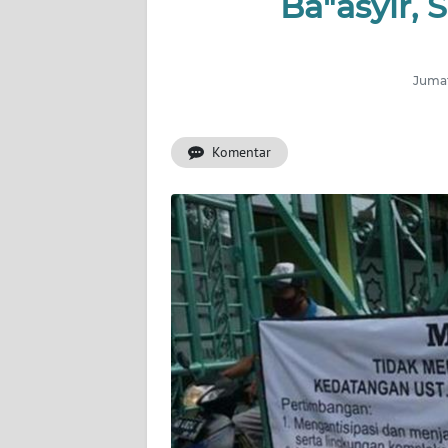
Ba"asyir, 
INDEKS
BERITA
Jumat
KONTAK
KAMI
Komentar
INFO
IKLAN
TENTANG
KAMI
PEDOMAN
MEDIA
SIBER
REDAKSI