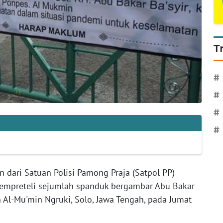
T
#
#
#
#
 dari Satuan Polisi Pamong Praja (Satpol PP)
mempreteli sejumlah spanduk bergambar Abu Bakar
n Al-Mu'min Ngruki, Solo, Jawa Tengah, pada Jumat