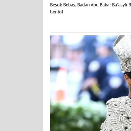
KALTARA
Besok Bebas, Badan Abu Bakar Ba"asyir B
bentol
WN
KALSEL
WN
KALTIM
WN
SULSEL
WN
GORONTALO
WN
SULUT
WN
MALUKU