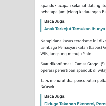
Spanduk ucapan selamat datang itu 
beberapa jam jelang kedatangan Ba'
WN
NTT
Baca Juga:
Anak Terkejut Temukan Ibunya 
WN
KEPRI
Narapidana kasus terorisme ini dik
Lembaga Pemasyarakatan (Lapas) Gu
WN
PAPUA
WIB, langsung menuju Solo.
Saat dikonfirmasi, Camat Grogol (
WN
PAPUA
operasi penertiban spanduk di wila
BARAT
Tapi, menurut dia, pencopotan pel
Ba'asyir.
WN
RIAU
Baca Juga:
Diduga Tekanan Ekonomi, Pem
WN