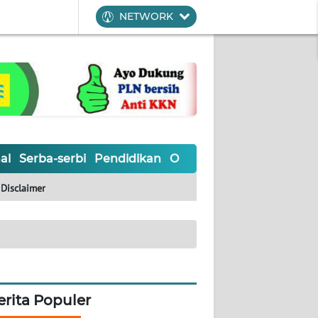
NETWORK
al
Serba-serbi
Pendidikan
Olahraga
Opini
Editoria
Disclaimer
erita Populer