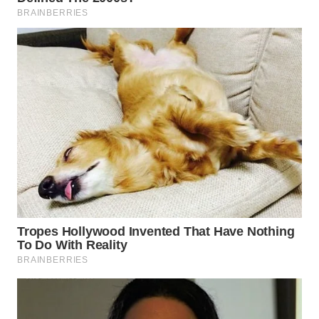
WN
INDRAMAYU
WN
KUNINGAN
WN
MAJALENGKA
WN
SUBANG
WN
SUKABUMI
WN
PURWAKARTA