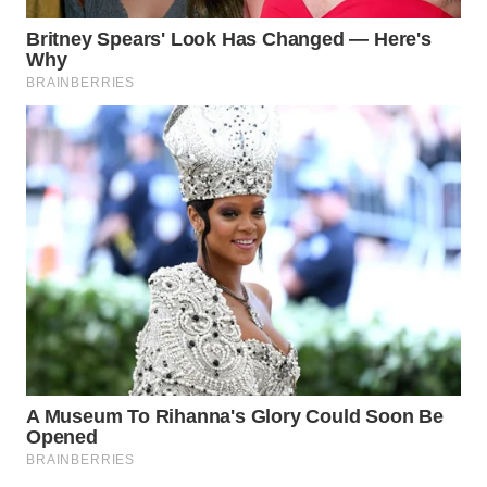
Wahana
Media
Group
WAHANA
NEWS
WAHANA
TANI
WAHANA
ADVOKAT
WAHANA
INFRASTRUKTUR
WAHANA
KONSUMEN