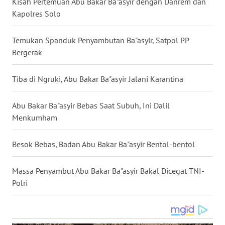
Kisah Pertemuan Abu Bakar Ba"asyir dengan Danrem dan
Kapolres Solo
WN
BABEL
Temukan Spanduk Penyambutan Ba"asyir, Satpol PP
WN
Bergerak
SUMBAR
Tiba di Ngruki, Abu Bakar Ba"asyir Jalani Karantina
WN
SUMSEL
Abu Bakar Ba"asyir Bebas Saat Subuh, Ini Dalil
Menkumham
WN
BENGKULU
Besok Bebas, Badan Abu Bakar Ba"asyir Bentol-bentol
WN
Massa Penyambut Abu Bakar Ba"asyir Bakal Dicegat TNI-
LAMPUNG
Polri
WN
JATENG