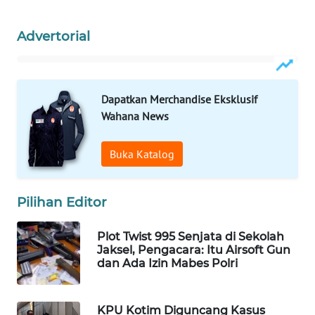
WAHANA
Advertorial
LISTRIK
WAHANA
TRAVEL
Dapatkan Merchandise Eksklusif
Wahana News
WAHANA
TV
Buka Katalog
WAHANANEWS
ID
Pilihan Editor
WAHANANEWS
Plot Twist 995 Senjata di Sekolah
CO ID
Jaksel, Pengacara: Itu Airsoft Gun
dan Ada Izin Mabes Polri
WAHANANEWS
NET
KPU Kotim Diguncang Kasus