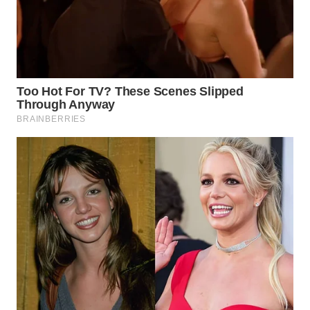
WN
NATUNA
WN
BINTAN
WN
MANDALIKA
WN
LIKUPANG
WN
LABUANBAJO
WN
BORNEO