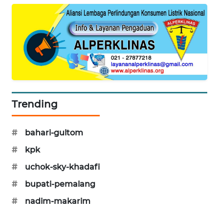
PORTAL
KONSUMEN
FORWAMKI
ALPERKLINAS
FORJASIDA
Trending
TAMBANG
#
bahari-gultom
NEWS
#
kpk
SITUNGIR
#
uchok-sky-khadafi
NEWS
#
bupati-pemalang
SIDIKALANG
#
nadim-makarim
NEWS