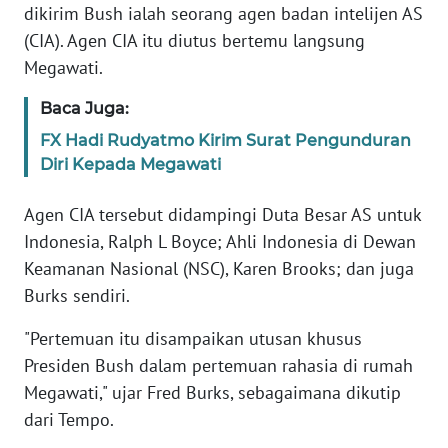
dikirim Bush ialah seorang agen badan intelijen AS
(CIA). Agen CIA itu diutus bertemu langsung
KARIR
Megawati.
DISCLAIMER
Baca Juga:
FX Hadi Rudyatmo Kirim Surat Pengunduran
Wahana
Diri Kepada Megawati
News
Regional
Agen CIA tersebut didampingi Duta Besar AS untuk
Indonesia, Ralph L Boyce; Ahli Indonesia di Dewan
WN
SUMUT
Keamanan Nasional (NSC), Karen Brooks; dan juga
Burks sendiri.
WN
"Pertemuan itu disampaikan utusan khusus
JAKARTA
Presiden Bush dalam pertemuan rahasia di rumah
Megawati," ujar Fred Burks, sebagaimana dikutip
WN
JABAR
dari Tempo.