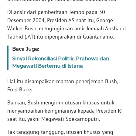
Informasi
Dilansir dari pemberitaan Tempo pada 30
INDEKS
Desember 2004, Presiden AS saat itu, George
BERITA
Walker Bush, menginginkan amir Jemaah Ansharut
Tauhid (JAT) itu dipenjarakan di Guantanamo.
KONTAK
KAMI
Baca Juga:
Sinyal Rekonsiliasi Politik, Prabowo dan
INFO
Megawati Bertemu di Istana
IKLAN
Hal itu disampaikan mantan penerjemah Bush,
TENTANG
Fred Burks.
KAMI
Bahkan, Bush mengirim utusan khusus untuk
PEDOMAN
menyampaikan keinginannya kepada Presiden RI
MEDIA
saat itu, yakni Megawati Soekarnoputri.
SIBER
Tak tanggung-tanggung, utusan khusus yang
REDAKSI