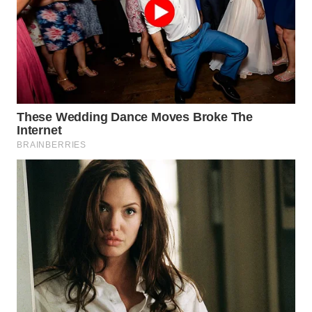
WN
KALTARA
WN
KALSEL
WN
KALTIM
WN
SULSEL
WN
GORONTALO
WN
SULUT