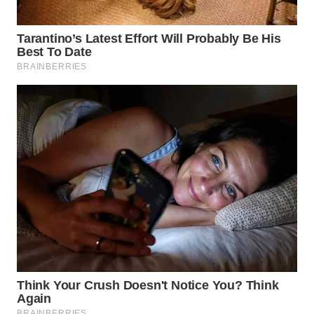
WN
TAPANULI
SELATAN
WN
TANJUNG
LESUNG
WN
KARO
WN
SIMALUNGUN
WN
LABUHANBATU
WN