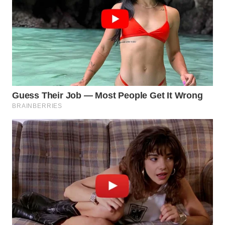
WN
BOGOR
WN
DEPOK
WN
TAPANULI
UTARA
WN
SAMOSIR
WN
PADANG
LAWAS