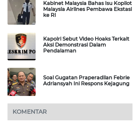
Kabinet Malaysia Bahas Isu Kopilot
WAHANA
Malaysia Airlines Pembawa Ekstasi
DESA
ke RI
WISATA
LAPAK
Kapolri Sebut Video Hoaks Terkait
WAHANA
Aksi Demonstrasi Dalam
Pendalaman
Wahana
Network
Soal Gugatan Praperadilan Febrie
KONSUMEN
Adriansyah Ini Respons Kejagung
LISTRIK
MASYARAKAT
KOMENTAR
KELISTRIKAN
WALINKI
ID