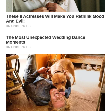
WN
MALUKU
WN
MALUT
WN
DAIRI
WN
DANAU
TOBA
WN
NIAS
WN
LANGKAT