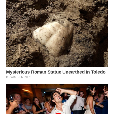
WN
NUSANTARA
WN
JOGJA
WN
JATIM
WN
BALI
WN
KALBAR
WN
KALTENG