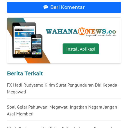
Beri Komentar
WN
SERAMBI
WN
JAMBI
Install Aplikasi
WN
SULTRA
WN
Berita Terkait
NTB
FX Hadi Rudyatmo Kirim Surat Pengunduran Diri Kepada
Megawati
WN
SULTENG
Soal Gelar Pahlawan, Megawati Ingatkan Negara Jangan
Asal Memberi
WN
SULBAR