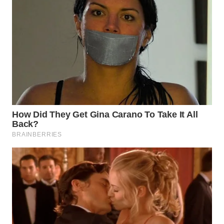
WN
PRIANGAN
TIMUR
WN
SEMARANG
WN
SOLO
WN
BOROBUDUR
WN
MADURA
WN
SURABAYA