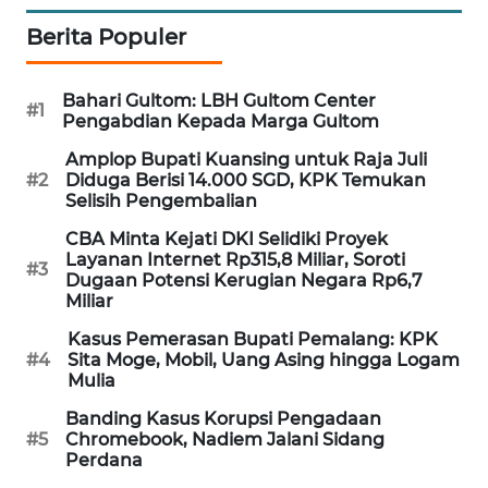
Berita Populer
MAWAKA
ID
Bahari Gultom: LBH Gultom Center
#1
MARTABAT
Pengabdian Kepada Marga Gultom
NET
Amplop Bupati Kuansing untuk Raja Juli
#2
Diduga Berisi 14.000 SGD, KPK Temukan
PLN
Selisih Pengembalian
WATCH
CBA Minta Kejati DKI Selidiki Proyek
Layanan Internet Rp315,8 Miliar, Soroti
#3
MKLI
Dugaan Potensi Kerugian Negara Rp6,7
Miliar
LPKKI
Kasus Pemerasan Bupati Pemalang: KPK
#4
Sita Moge, Mobil, Uang Asing hingga Logam
Mulia
LKKI
Banding Kasus Korupsi Pengadaan
#5
Chromebook, Nadiem Jalani Sidang
KOPEKLIN
Perdana