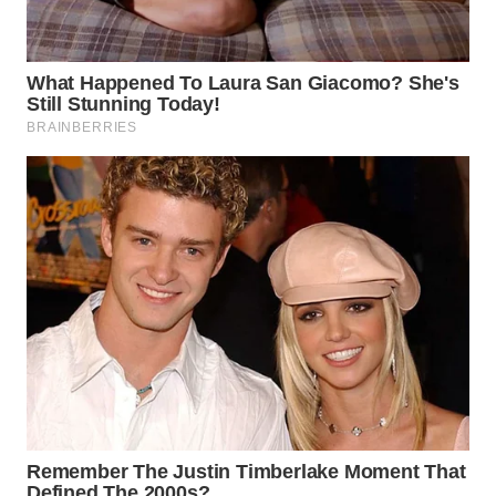
WN
SUMEDANG
WN
CIANJUR
WN
KEPULAUAN
SERIBU
WN
TANGERANG
WN
BINJAI
WN
CIREBON