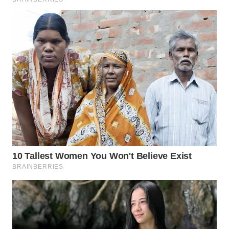
TAPANULI
TENGAH
WN DELI
SERDANG
WN
TEBING
TINGGI
WN
PAKPAK
WN
KARAWANG
WN
BEKASI