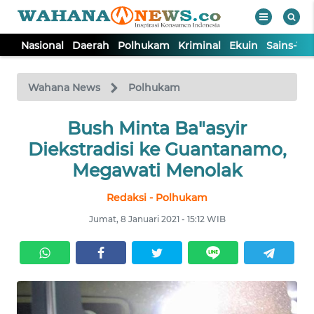
Nasional
Daerah
Polhukam
Kriminal
Ekuin
Sains-Te
WAHANA
Tutup
TV
Wahana News
Polhukam
NASIONAL
Bush Minta Ba"asyir
Diekstradisi ke Guantanamo,
DAERAH
Megawati Menolak
Redaksi - Polhukam
POLHUKAM
Jumat, 8 Januari 2021 - 15:12 WIB
KRIMINAL
EKUIN