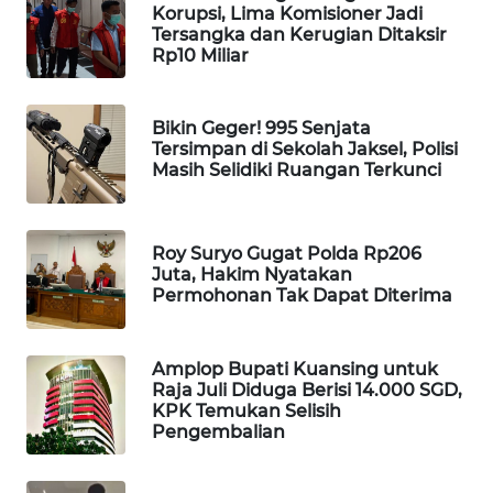
Korupsi, Lima Komisioner Jadi
WAHANA
Tersangka dan Kerugian Ditaksir
SPORT
Rp10 Miliar
WAHANA
Bikin Geger! 995 Senjata
UMKM
Tersimpan di Sekolah Jaksel, Polisi
Masih Selidiki Ruangan Terkunci
WAHANA
SELEB
Roy Suryo Gugat Polda Rp206
WAHANA
Juta, Hakim Nyatakan
PERSONA
Permohonan Tak Dapat Diterima
WAHANA
Amplop Bupati Kuansing untuk
OTOMOTIF
Raja Juli Diduga Berisi 14.000 SGD,
KPK Temukan Selisih
Pengembalian
WAHANA
HEALTH