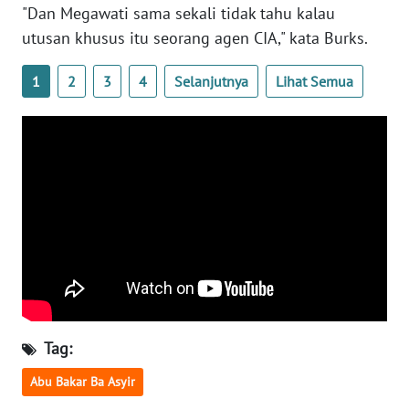
"Dan Megawati sama sekali tidak tahu kalau
WN
BANTEN
utusan khusus itu seorang agen CIA," kata Burks.
1
2
3
4
Selanjutnya
Lihat Semua
WN
NTT
WN
KEPRI
WN
PAPUA
WN
PAPUA
BARAT
Tag:
WN
Abu Bakar Ba Asyir
RIAU