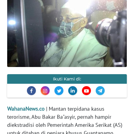
SAINS-TEKNO
KESEHATAN
INTERNASIONAL
SERBA-SERBI
PENDIDIKAN
Ikuti Kami di:
OLAHRAGA
OPINI
WahanaNews.co
| Mantan terpidana kasus
terorisme, Abu Bakar Ba"asyir, pernah hampir
EDITORIAL
diekstradisi oleh Pemerintah Amerika Serikat (AS)
untuk ditahan di penjara khusus Guantanamo.