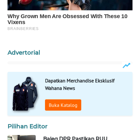
WAHANA
SPORT
WAHANA
UMKM
Advertorial
WAHANA
SELEB
WAHANA
Dapatkan Merchandise Eksklusif
PERSONA
Wahana News
WAHANA
Buka Katalog
OTOMOTIF
WAHANA
Pilihan Editor
HEALTH
Baleg DPR Pastikan RUU