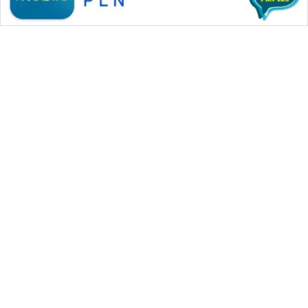
WAHANA MEDIA GROUP
|
|
|
WAHANA NEWS co
WAHANA TANI
WAHANA ADVOKAT
|
|
WAHANA INFRASTRUKTUR
WAHANA KONSUMEN
|
|
|
WAHANA LISTRIK
WAHANA TRAVEL
WAHANA TV
|
|
|
WAHANANEWS id
WAHANANEWS CO ID
WAHANANEWS NET
|
|
|
WAHANA SPORT ID
Wahana UMKM
Wahana Seleb
|
|
|
Wahana Persona
Wahana Otomotif
Wahana Health
|
Wahana Desa Wisata
Lapak Wahana