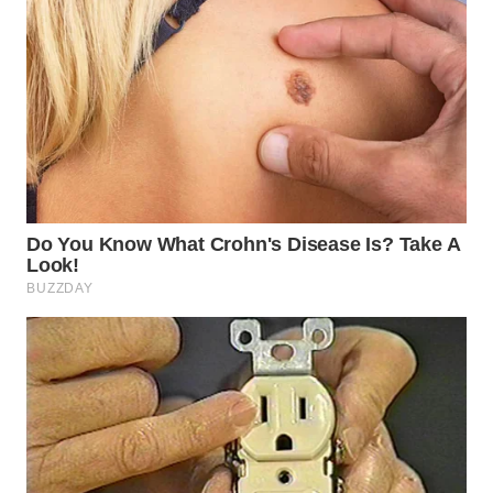
WN
SUMEDANG
WN
CIANJUR
WN
KEPULAUAN
SERIBU
WN
TANGERANG
WN
BINJAI
WN
CIREBON