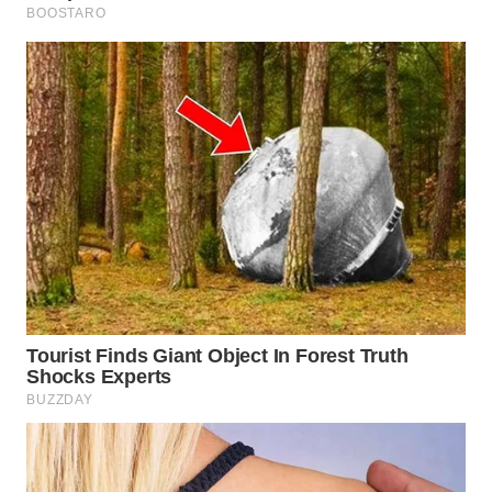
WN
BOGOR
WN
DEPOK
WN
TAPANULI
UTARA
WN
SAMOSIR
WN
PADANG
LAWAS