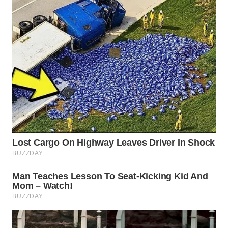
WN
NATUNA
WN
BINTAN
WN
MANDALIKA
WN
LIKUPANG
WN
LABUANBAJO
WN
BORNEO