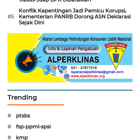
SIBARAGAS
Konflik Kepentingan Jadi Pemicu Korupsi,
NEWS
#5
Kementerian PANRB Dorong ASN Deklarasi
Sejak Dini
METRO
SIANTAR
NEWS
METRO
MEDAN
NEWS
METRO
Trending
JAKARTA
NEWS
#
ptsbs
KRT
#
fsp-ppmi-spsi
NEWS
#
kmp