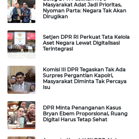
Masyarakat Adat Jadi Prioritas,
WAHANA
Nyoman Parta: Negara Tak Akan
DESA
Dirugikan
WISATA
LAPAK
Setjen DPR RI Perkuat Tata Kelola
WAHANA
Aset Negara Lewat Digitalisasi
Terintegrasi
Wahana
Network
Komisi III DPR Tegaskan Tak Ada
Surpres Pergantian Kapolri,
KONSUMEN
Masyarakat Diminta Tak Percaya
Isu
LISTRIK
MASYARAKAT
DPR Minta Penanganan Kasus
KELISTRIKAN
Bryan Ebem Proporsional, Ruang
Digital Harus Tetap Sehat
WALINKI
ID