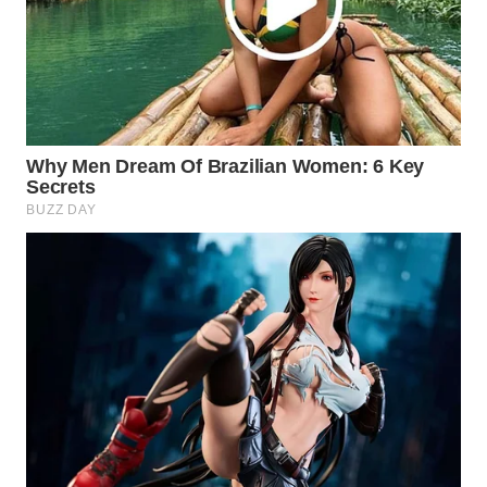
WAHANA
LISTRIK
WAHANA
TRAVEL
WAHANA
TV
WAHANANEWS
ID
WAHANANEWS
CO ID
WAHANANEWS
NET