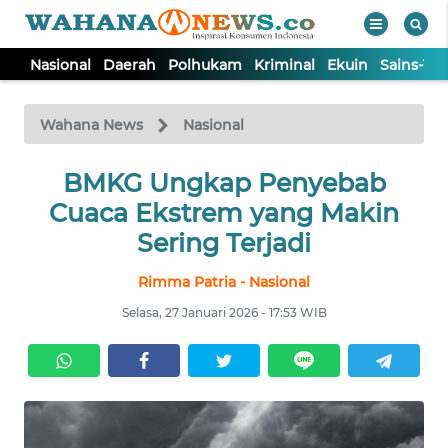
Nasional
Daerah
Polhukam
Kriminal
Ekuin
Sains-Te
WAHANA
Tutup
TV
Wahana News
Nasional
NASIONAL
BMKG Ungkap Penyebab
Cuaca Ekstrem yang Makin
DAERAH
Sering Terjadi
Rimma Patria - Nasional
POLHUKAM
Selasa, 27 Januari 2026 - 17:53 WIB
KRIMINAL
EKUIN