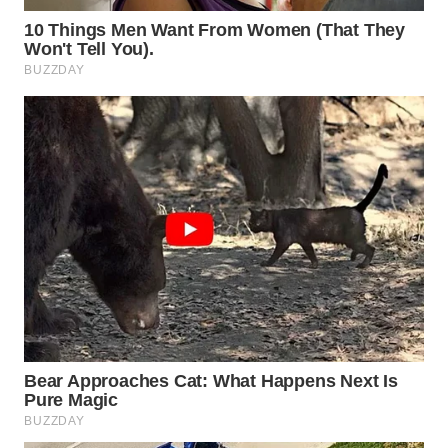
WN
PRIANGAN
TIMUR
WN
SEMARANG
WN
SOLO
WN
BOROBUDUR
WN
MADURA
WN
SURABAYA