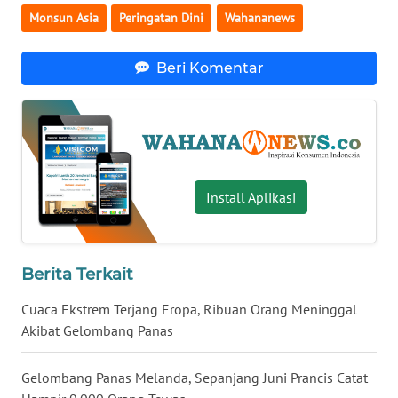
Monsun Asia
Peringatan Dini
Wahananews
WN
BABEL
Beri Komentar
WN
SUMBAR
WN
SUMSEL
Install Aplikasi
WN
BENGKULU
Berita Terkait
WN
LAMPUNG
Cuaca Ekstrem Terjang Eropa, Ribuan Orang Meninggal
Akibat Gelombang Panas
WN
JATENG
Gelombang Panas Melanda, Sepanjang Juni Prancis Catat