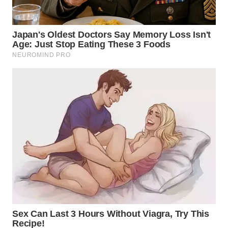
TAPANULI
TENGAH
WN DELI
SERDANG
WN
TEBING
TINGGI
WN
PAKPAK
WN
KARAWANG
WN
BEKASI