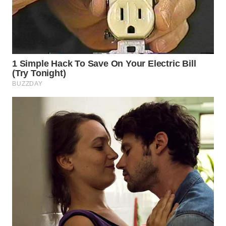
WN
INDRAMAYU
WN
KUNINGAN
WN
MAJALENGKA
WN
SUBANG
WN
SUKABUMI
WN
PURWAKARTA