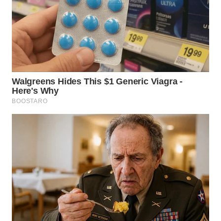
WN
TAPANULI
SELATAN
WN
TANJUNG
LESUNG
WN
KARO
WN
SIMALUNGUN
WN
LABUHANBATU
WN