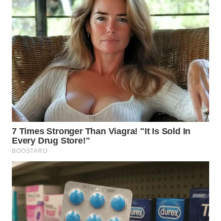
WN
MALUKU
WN
MALUT
WN
DAIRI
WN
DANAU
TOBA
WN
NIAS
WN
LANGKAT