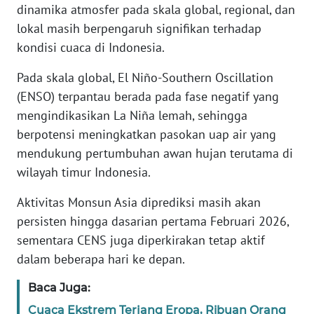
dinamika atmosfer pada skala global, regional, dan
lokal masih berpengaruh signifikan terhadap
KARIR
kondisi cuaca di Indonesia.
DISCLAIMER
Pada skala global, El Niño-Southern Oscillation
(ENSO) terpantau berada pada fase negatif yang
Wahana
mengindikasikan La Niña lemah, sehingga
News
berpotensi meningkatkan pasokan uap air yang
Regional
mendukung pertumbuhan awan hujan terutama di
WN
wilayah timur Indonesia.
SUMUT
Aktivitas Monsun Asia diprediksi masih akan
persisten hingga dasarian pertama Februari 2026,
WN
JAKARTA
sementara CENS juga diperkirakan tetap aktif
dalam beberapa hari ke depan.
WN
Baca Juga:
JABAR
Cuaca Ekstrem Terjang Eropa, Ribuan Orang