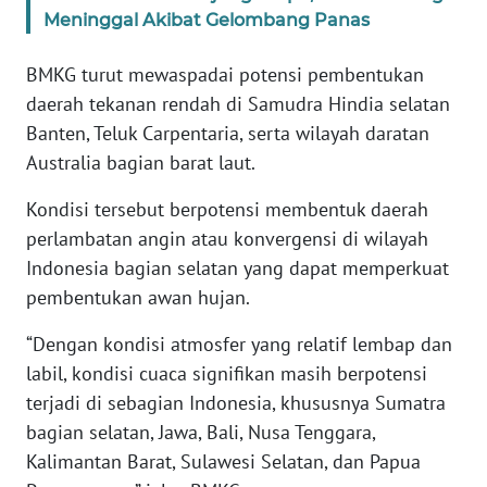
WN
Meninggal Akibat Gelombang Panas
BANTEN
BMKG turut mewaspadai potensi pembentukan
WN
daerah tekanan rendah di Samudra Hindia selatan
NTT
Banten, Teluk Carpentaria, serta wilayah daratan
Australia bagian barat laut.
WN
KEPRI
Kondisi tersebut berpotensi membentuk daerah
perlambatan angin atau konvergensi di wilayah
WN
Indonesia bagian selatan yang dapat memperkuat
PAPUA
pembentukan awan hujan.
WN
“Dengan kondisi atmosfer yang relatif lembap dan
PAPUA
labil, kondisi cuaca signifikan masih berpotensi
BARAT
terjadi di sebagian Indonesia, khususnya Sumatra
bagian selatan, Jawa, Bali, Nusa Tenggara,
WN
Kalimantan Barat, Sulawesi Selatan, dan Papua
RIAU