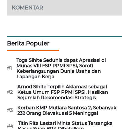
PORTAL
KOMENTAR
KONSUMEN
FORWAMKI
ALPERKLINAS
Berita Populer
FORJASIDA
Toga Sihite Sedunia dapat Apresiasi di
Munas VIII FSP PPMI SPSI, Soroti
#1
Keberlangsungan Dunia Usaha dan
TAMBANG
Lapangan Kerja
NEWS
Arnod Sihite Terpilih Aklamasi sebagai
#2
Ketua Umum FSP PPMI SPSI, Hasilkan
SITUNGIR
Sejumlah Rekomendasi Strategis
NEWS
Korban KMP Mutiara Santosa 2, Sebanyak
#3
232 Orang Dievakuasi 5 Meninggal
SIDIKALANG
NEWS
Titin Rita Lestari Minta Status Tersangka
#4
Kasus Suap BPK Dibatalkan