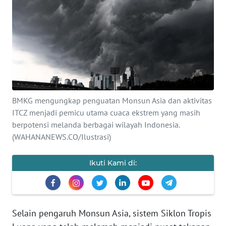
SAINS-TEKNO
KESEHATAN
INTERNASIONAL
SERBA-SERBI
BMKG mengungkap penguatan Monsun Asia dan aktivitas
ITCZ menjadi pemicu utama cuaca ekstrem yang masih
PENDIDIKAN
berpotensi melanda berbagai wilayah Indonesia.
(WAHANANEWS.CO/Ilustrasi)
OLAHRAGA
Ikuti Kami di:
OPINI
EDITORIAL
Selain pengaruh Monsun Asia, sistem Siklon Tropis