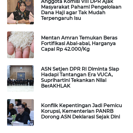
Anggota Komisi VIII DPR Ajak
Masyarakat Pahami Pengelolaan
MAWAKA
Dana Haji agar Tak Mudah
ID
Terpengaruh Isu
MARTABAT
Mentan Amran Temukan Beras
NET
Fortifikasi Abal-abal, Harganya
Capai Rp 42.000/Kg
PLN
WATCH
ASN Setjen DPR RI Diminta Siap
Hadapi Tantangan Era VUCA,
MKLI
Suprihartini Tekankan Nilai
BerAKHLAK
LPKKI
Konflik Kepentingan Jadi Pemicu
LKKI
Korupsi, Kementerian PANRB
Dorong ASN Deklarasi Sejak Dini
KOPEKLIN