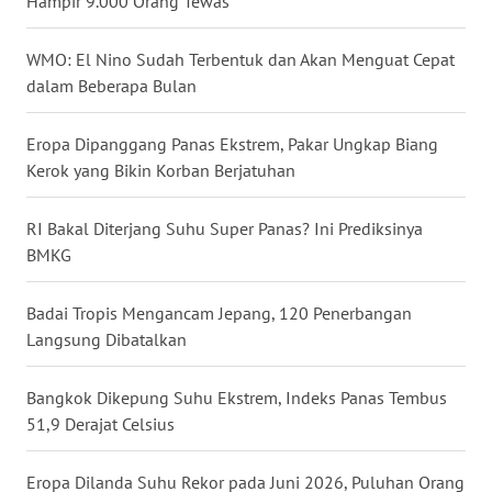
Hampir 9.000 Orang Tewas
WN
NUSANTARA
WMO: El Nino Sudah Terbentuk dan Akan Menguat Cepat
dalam Beberapa Bulan
WN
JOGJA
Eropa Dipanggang Panas Ekstrem, Pakar Ungkap Biang
Kerok yang Bikin Korban Berjatuhan
WN
JATIM
RI Bakal Diterjang Suhu Super Panas? Ini Prediksinya
BMKG
WN
BALI
Badai Tropis Mengancam Jepang, 120 Penerbangan
Langsung Dibatalkan
WN
KALBAR
Bangkok Dikepung Suhu Ekstrem, Indeks Panas Tembus
51,9 Derajat Celsius
WN
KALTENG
Eropa Dilanda Suhu Rekor pada Juni 2026, Puluhan Orang