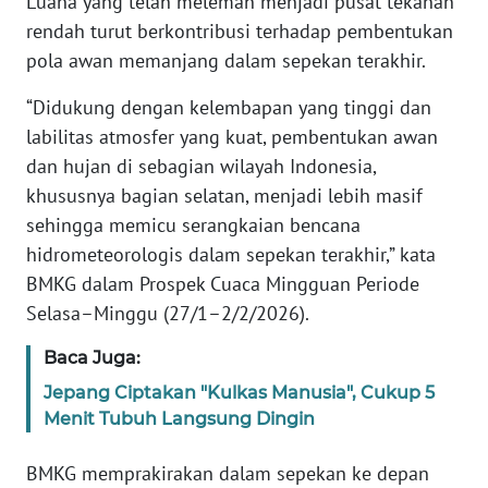
Luana yang telah melemah menjadi pusat tekanan
Informasi
rendah turut berkontribusi terhadap pembentukan
INDEKS
pola awan memanjang dalam sepekan terakhir.
BERITA
“Didukung dengan kelembapan yang tinggi dan
labilitas atmosfer yang kuat, pembentukan awan
KONTAK
KAMI
dan hujan di sebagian wilayah Indonesia,
khususnya bagian selatan, menjadi lebih masif
INFO
sehingga memicu serangkaian bencana
IKLAN
hidrometeorologis dalam sepekan terakhir,” kata
BMKG dalam Prospek Cuaca Mingguan Periode
TENTANG
Selasa–Minggu (27/1–2/2/2026).
KAMI
Baca Juga:
PEDOMAN
Jepang Ciptakan "Kulkas Manusia", Cukup 5
MEDIA
Menit Tubuh Langsung Dingin
SIBER
BMKG memprakirakan dalam sepekan ke depan
REDAKSI