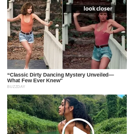
Wahana
Media
Group
WAHANA
NEWS
WAHANA
TANI
WAHANA
ADVOKAT
WAHANA
INFRASTRUKTUR
WAHANA
KONSUMEN