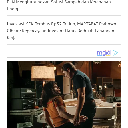
PLN Menghubungkan Solusi Sampah dan Ketahanan
WN
Energi
KALTARA
Investasi KEK Tembus Rp32 Triliun, MARTABAT Prabowo-
WN
Gibran: Kepercayaan Investor Harus Berbuah Lapangan
KALSEL
Kerja
WN
KALTIM
WN
SULSEL
WN
GORONTALO
WN
SULUT