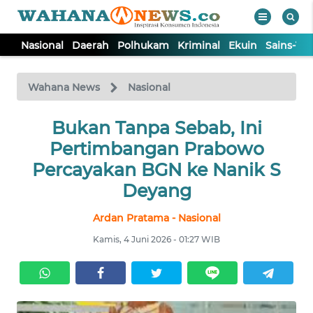
Nasional
Daerah
Polhukam
Kriminal
Ekuin
Sains-Te
WAHANA
Tutup
TV
Wahana News
Nasional
NASIONAL
Bukan Tanpa Sebab, Ini
Pertimbangan Prabowo
DAERAH
Percayakan BGN ke Nanik S
Deyang
POLHUKAM
Ardan Pratama - Nasional
Kamis, 4 Juni 2026 - 01:27 WIB
KRIMINAL
EKUIN