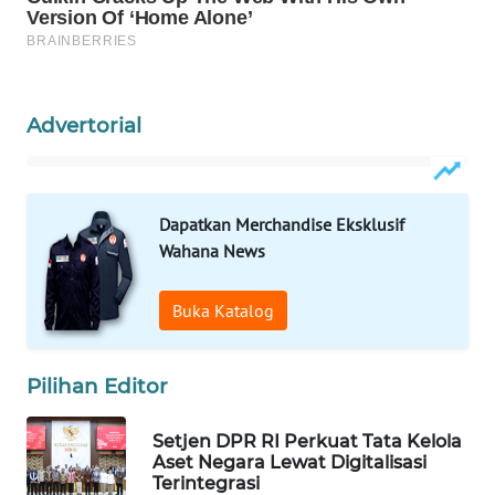
Wahana
Media
Group
WAHANA
Advertorial
NEWS
WAHANA
TANI
Dapatkan Merchandise Eksklusif
Wahana News
WAHANA
ADVOKAT
Buka Katalog
WAHANA
Pilihan Editor
INFRASTRUKTUR
Setjen DPR RI Perkuat Tata Kelola
WAHANA
Aset Negara Lewat Digitalisasi
KONSUMEN
Terintegrasi