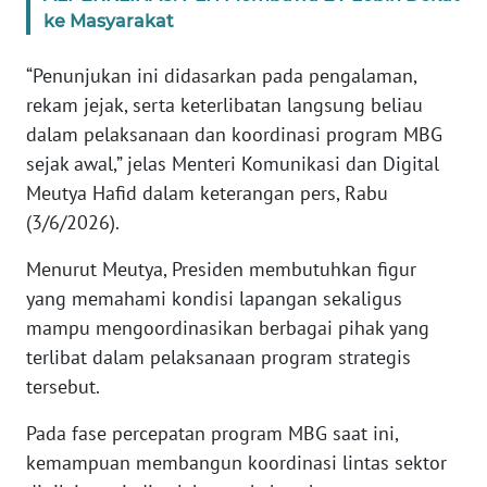
ke Masyarakat
KARIR
“Penunjukan ini didasarkan pada pengalaman,
rekam jejak, serta keterlibatan langsung beliau
DISCLAIMER
dalam pelaksanaan dan koordinasi program MBG
sejak awal,” jelas Menteri Komunikasi dan Digital
Wahana
News
Meutya Hafid dalam keterangan pers, Rabu
Regional
(3/6/2026).
WN
Menurut Meutya, Presiden membutuhkan figur
SUMUT
yang memahami kondisi lapangan sekaligus
mampu mengoordinasikan berbagai pihak yang
WN
terlibat dalam pelaksanaan program strategis
JAKARTA
tersebut.
WN
Pada fase percepatan program MBG saat ini,
JABAR
kemampuan membangun koordinasi lintas sektor