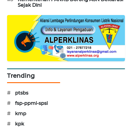
Sejak Dini
MAWAKA
ID
MARTABAT
NET
PLN
WATCH
Trending
MKLI
LPKKI
#
ptsbs
#
fsp-ppmi-spsi
LKKI
#
kmp
KOPEKLIN
#
kpk