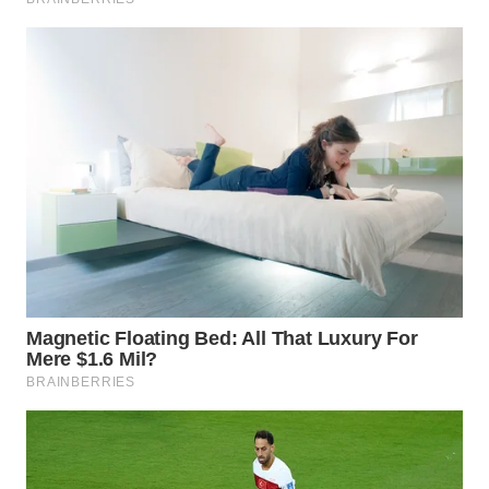
WN
INDRAMAYU
WN
KUNINGAN
WN
MAJALENGKA
WN
SUBANG
WN
SUKABUMI
WN
PURWAKARTA