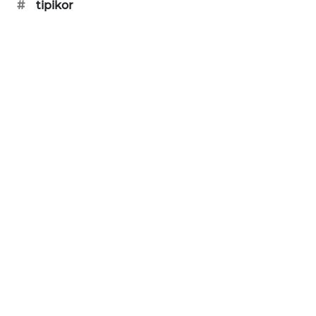
#
tipikor
PORTAL
KONSUMEN
FORWAMKI
ALPERKLINAS
FORJASIDA
TAMBANG
NEWS
SITUNGIR
NEWS
SIDIKALANG
NEWS