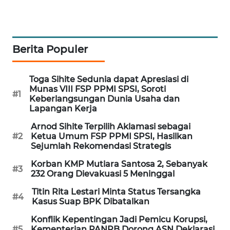
WAHANA
DESA
WISATA
Berita Populer
LAPAK
WAHANA
Toga Sihite Sedunia dapat Apresiasi di
Munas VIII FSP PPMI SPSI, Soroti
#1
Wahana
Keberlangsungan Dunia Usaha dan
Network
Lapangan Kerja
Arnod Sihite Terpilih Aklamasi sebagai
KONSUMEN
#2
Ketua Umum FSP PPMI SPSI, Hasilkan
LISTRIK
Sejumlah Rekomendasi Strategis
Korban KMP Mutiara Santosa 2, Sebanyak
#3
MASYARAKAT
232 Orang Dievakuasi 5 Meninggal
KELISTRIKAN
Titin Rita Lestari Minta Status Tersangka
#4
Kasus Suap BPK Dibatalkan
WALINKI
Konflik Kepentingan Jadi Pemicu Korupsi,
ID
#5
Kementerian PANRB Dorong ASN Deklarasi