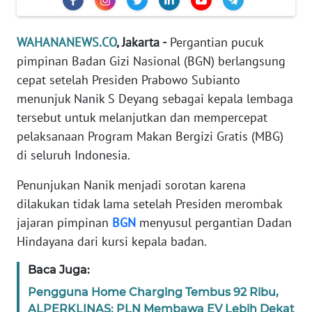
Informasi
INDEKS
WAHANANEWS.CO
, Jakarta -
Pergantian pucuk
BERITA
pimpinan Badan Gizi Nasional (BGN) berlangsung
cepat setelah Presiden Prabowo Subianto
KONTAK
menunjuk Nanik S Deyang sebagai kepala lembaga
KAMI
tersebut untuk melanjutkan dan mempercepat
pelaksanaan Program Makan Bergizi Gratis (MBG)
INFO
IKLAN
di seluruh Indonesia.
Penunjukan Nanik menjadi sorotan karena
TENTANG
dilakukan tidak lama setelah Presiden merombak
KAMI
jajaran pimpinan
BGN
menyusul pergantian Dadan
Hindayana dari kursi kepala badan.
PEDOMAN
MEDIA
Baca Juga:
SIBER
Pengguna Home Charging Tembus 92 Ribu,
REDAKSI
ALPERKLINAS: PLN Membawa EV Lebih Dekat