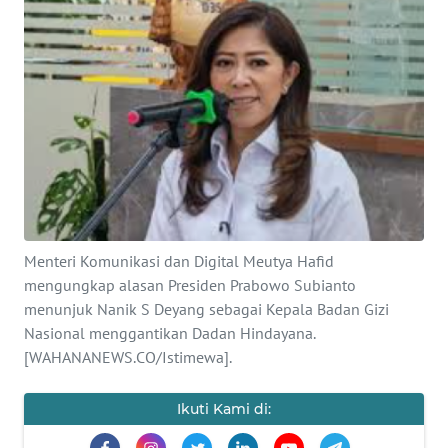
SAINS-TEKNO
KESEHATAN
INTERNASIONAL
SERBA-SERBI
PENDIDIKAN
Menteri Komunikasi dan Digital Meutya Hafid
mengungkap alasan Presiden Prabowo Subianto
OLAHRAGA
menunjuk Nanik S Deyang sebagai Kepala Badan Gizi
Nasional menggantikan Dadan Hindayana.
OPINI
[WAHANANEWS.CO/Istimewa].
EDITORIAL
Ikuti Kami di: