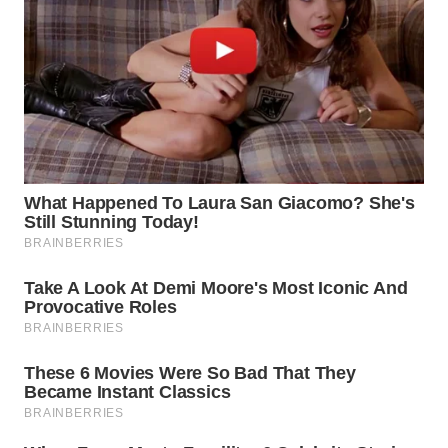
TAPANULI
TENGAH
WN DELI
SERDANG
WN
TEBING
TINGGI
WN
PAKPAK
WN
KARAWANG
WN
BEKASI