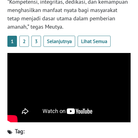
“Kompetensi, integritas, dedikasi, dan kemampuan
menghasilkan manfaat nyata bagi masyarakat
WN
SERAMBI
tetap menjadi dasar utama dalam pemberian
amanah,” tegas Meutya.
WN
JAMBI
1
2
3
Selanjutnya
Lihat Semua
WN
SULTRA
WN
NTB
WN
SULTENG
WN
SULBAR
Tag: