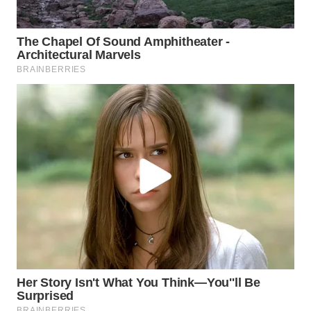
WN
SUMEDANG
WN
CIANJUR
WN
KEPULAUAN
SERIBU
WN
TANGERANG
WN
BINJAI
WN
CIREBON