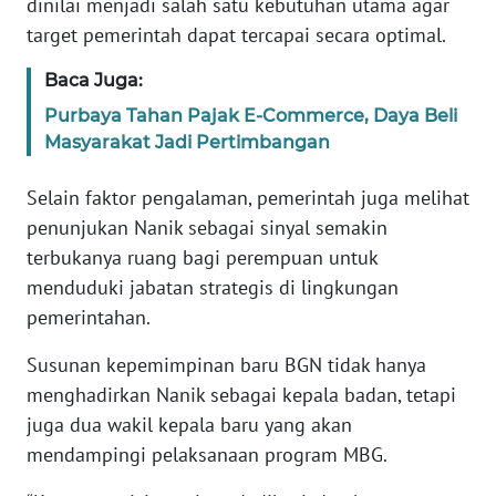
dinilai menjadi salah satu kebutuhan utama agar
WN
target pemerintah dapat tercapai secara optimal.
BANTEN
Baca Juga:
WN
Purbaya Tahan Pajak E-Commerce, Daya Beli
NTT
Masyarakat Jadi Pertimbangan
WN
Selain faktor pengalaman, pemerintah juga melihat
KEPRI
penunjukan Nanik sebagai sinyal semakin
terbukanya ruang bagi perempuan untuk
WN
menduduki jabatan strategis di lingkungan
PAPUA
pemerintahan.
WN
Susunan kepemimpinan baru BGN tidak hanya
PAPUA
BARAT
menghadirkan Nanik sebagai kepala badan, tetapi
juga dua wakil kepala baru yang akan
WN
mendampingi pelaksanaan program MBG.
RIAU