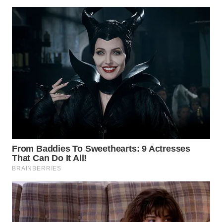
WN
TAPANULI
SELATAN
WN
TANJUNG
LESUNG
WN
KARO
WN
SIMALUNGUN
WN
LABUHANBATU
WN