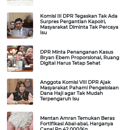
WAHANA
LISTRIK
Komisi III DPR Tegaskan Tak Ada
Surpres Pergantian Kapolri,
Masyarakat Diminta Tak Percaya
WAHANA
Isu
TRAVEL
WAHANA
DPR Minta Penanganan Kasus
Bryan Ebem Proporsional, Ruang
TV
Digital Harus Tetap Sehat
WAHANANEWS
ID
Anggota Komisi VIII DPR Ajak
Masyarakat Pahami Pengelolaan
Dana Haji agar Tak Mudah
WAHANANEWS
Terpengaruh Isu
CO ID
WAHANANEWS
Mentan Amran Temukan Beras
NET
Fortifikasi Abal-abal, Harganya
Capai Rp 42.000/Kg