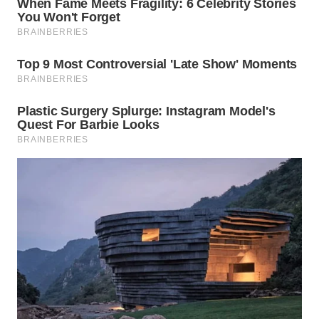
WN
BOGOR
WN
DEPOK
WN
TAPANULI
UTARA
WN
SAMOSIR
WN
PADANG
LAWAS