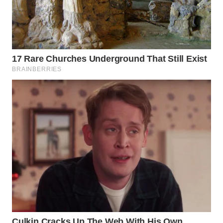
WN
NATUNA
WN
BINTAN
WN
MANDALIKA
WN
LIKUPANG
WN
LABUANBAJO
WN
BORNEO