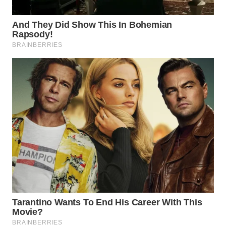
WN
MALUKU
WN
MALUT
WN
DAIRI
WN
DANAU
TOBA
WN
NIAS
WN
LANGKAT