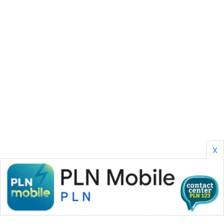
SONYA
ASA
NEWS
X