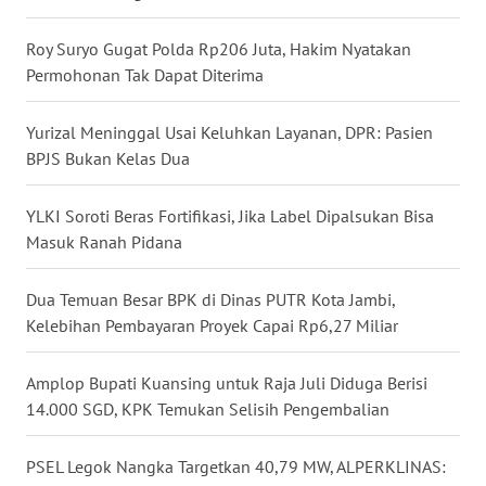
WN
Roy Suryo Gugat Polda Rp206 Juta, Hakim Nyatakan
NUSANTARA
Permohonan Tak Dapat Diterima
WN
JOGJA
Yurizal Meninggal Usai Keluhkan Layanan, DPR: Pasien
BPJS Bukan Kelas Dua
WN
JATIM
YLKI Soroti Beras Fortifikasi, Jika Label Dipalsukan Bisa
Masuk Ranah Pidana
WN
BALI
Dua Temuan Besar BPK di Dinas PUTR Kota Jambi,
Kelebihan Pembayaran Proyek Capai Rp6,27 Miliar
WN
KALBAR
Amplop Bupati Kuansing untuk Raja Juli Diduga Berisi
14.000 SGD, KPK Temukan Selisih Pengembalian
WN
KALTENG
PSEL Legok Nangka Targetkan 40,79 MW, ALPERKLINAS: