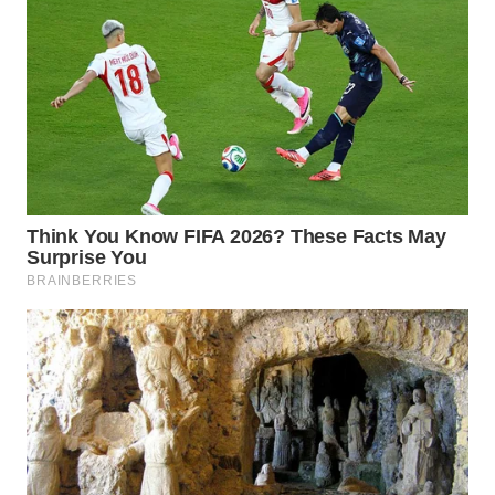
WN
PRIANGAN
TIMUR
WN
SEMARANG
WN
SOLO
WN
BOROBUDUR
WN
MADURA
WN
SURABAYA