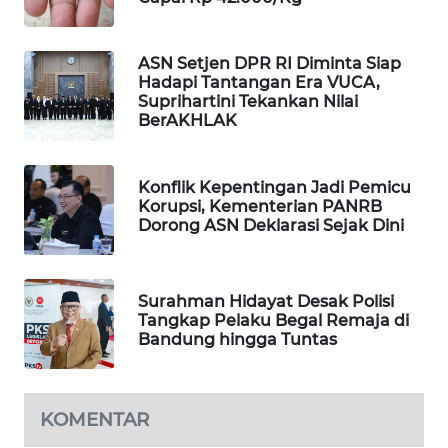
WAHANA
SPORT
ASN Setjen DPR RI Diminta Siap
Hadapi Tantangan Era VUCA,
WAHANA
Suprihartini Tekankan Nilai
UMKM
BerAKHLAK
WAHANA
Konflik Kepentingan Jadi Pemicu
SELEB
Korupsi, Kementerian PANRB
Dorong ASN Deklarasi Sejak Dini
WAHANA
PERSONA
Surahman Hidayat Desak Polisi
Tangkap Pelaku Begal Remaja di
WAHANA
Bandung hingga Tuntas
OTOMOTIF
WAHANA
HEALTH
KOMENTAR