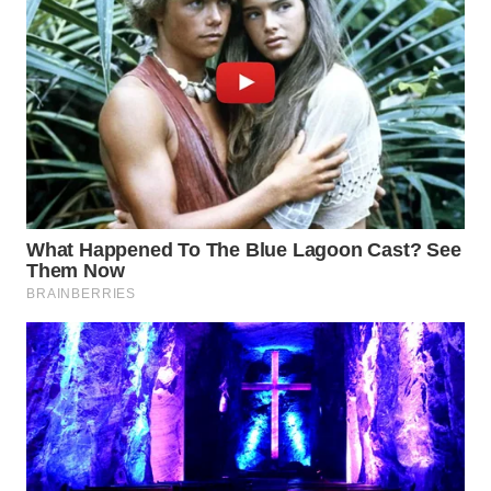
WN
TAPANULI
SELATAN
WN
TANJUNG
LESUNG
WN
KARO
WN
SIMALUNGUN
WN
LABUHANBATU
WN