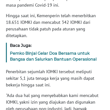
Informasi
masa pandemi Covid-19 ini.
INDEKS
Hingga saat ini, Kemenperin telah menerbitkan
BERITA
18.651 IOMKI dan mencabut 342 IOMKI dari
perusahaan tidak patuh pada aturan yang
KONTAK
ditetapkan.
KAMI
Baca Juga:
INFO
Pemko Binjai Gelar Doa Bersama untuk
IKLAN
Bangsa dan Salurkan Bantuan Operasional
TENTANG
Penerbitan sejumlah IOMKI tersebut meliputi
KAMI
sekitar 5,1 juta tenaga kerja yang masih dapat
bekerja hingga saat ini.
PEDOMAN
MEDIA
"Ada dua hal yang menyebabkan kami mencabut
SIBER
IOMKI, yakni izin yang diajukan dan digunakan
oleh perusahaan non-industri. Jadi, banyak
REDAKSI