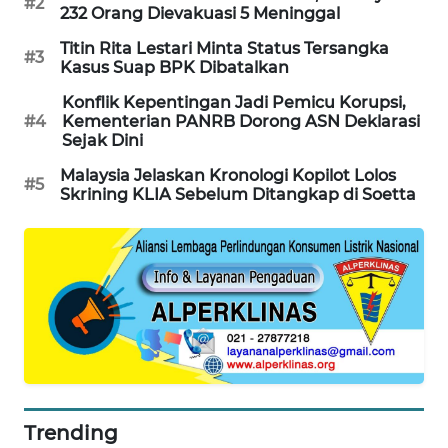
#2
232 Orang Dievakuasi 5 Meninggal
PORTAL
KONSUMEN
Titin Rita Lestari Minta Status Tersangka
#3
Kasus Suap BPK Dibatalkan
FORWAMKI
Konflik Kepentingan Jadi Pemicu Korupsi,
#4
Kementerian PANRB Dorong ASN Deklarasi
Sejak Dini
ALPERKLINAS
Malaysia Jelaskan Kronologi Kopilot Lolos
#5
Skrining KLIA Sebelum Ditangkap di Soetta
FORJASIDA
TAMBANG
NEWS
SITUNGIR
NEWS
SIDIKALANG
NEWS
Trending