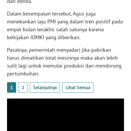
dan denda.
WN
BANTEN
Dalam kesempatan tersebut, Agus juga
menekankan laju PMI yang dalam tren positif pada
WN
empat bulan terakhir salah satunya karena
NTT
kebijakan IOMKI yang diberikan.
WN
Pasalnya, pemerintah menyadari jika pabrikan
KEPRI
harus dimatikan total mesinnya maka akan lebih
sulit lagi untuk memulai produksi dan mendorong
WN
pertumbuhan.
PAPUA
1
2
Selanjutnya
Lihat Semua
WN
PAPUA
BARAT
WN
RIAU