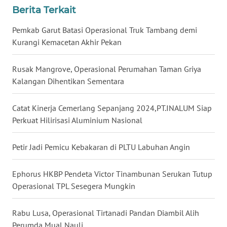
Berita Terkait
WN
BABEL
Pemkab Garut Batasi Operasional Truk Tambang demi
Kurangi Kemacetan Akhir Pekan
WN
SUMBAR
Rusak Mangrove, Operasional Perumahan Taman Griya
Kalangan Dihentikan Sementara
WN
SUMSEL
Catat Kinerja Cemerlang Sepanjang 2024,PT.INALUM Siap
Perkuat Hilirisasi Aluminium Nasional
WN
BENGKULU
Petir Jadi Pemicu Kebakaran di PLTU Labuhan Angin
WN
Ephorus HKBP Pendeta Victor Tinambunan Serukan Tutup
LAMPUNG
Operasional TPL Sesegera Mungkin
WN
Rabu Lusa, Operasional Tirtanadi Pandan Diambil Alih
JATENG
Perumda Mual Nauli