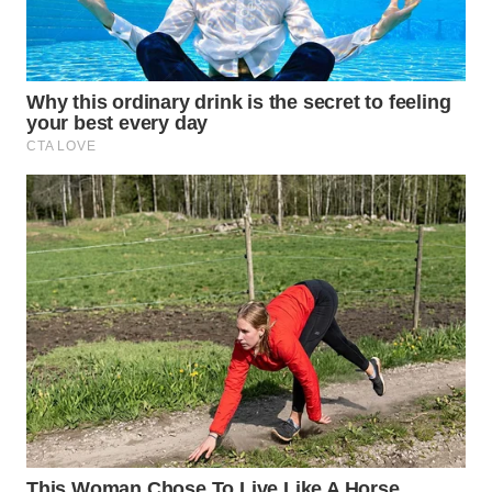
WN
KALTARA
WN
KALSEL
WN
KALTIM
WN
SULSEL
WN
GORONTALO
WN
SULUT