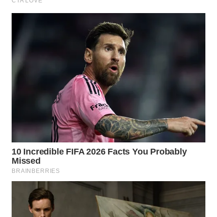
Wahana
Media
Group
WAHANA
NEWS
WAHANA
TANI
WAHANA
ADVOKAT
WAHANA
INFRASTRUKTUR
WAHANA
KONSUMEN