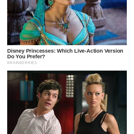
WN
INDRAMAYU
WN
KUNINGAN
WN
MAJALENGKA
WN
SUBANG
WN
SUKABUMI
WN
PURWAKARTA