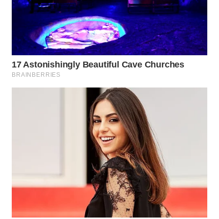
TAPANULI
TENGAH
WN DELI
SERDANG
WN
TEBING
TINGGI
WN
PAKPAK
WN
KARAWANG
WN
BEKASI