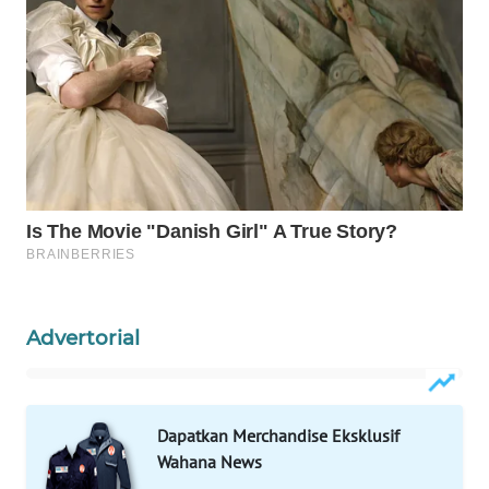
WAHANA
LISTRIK
WAHANA
TRAVEL
WAHANA
TV
WAHANANEWS
ID
Advertorial
WAHANANEWS
CO ID
Dapatkan Merchandise Eksklusif
WAHANANEWS
NET
Wahana News