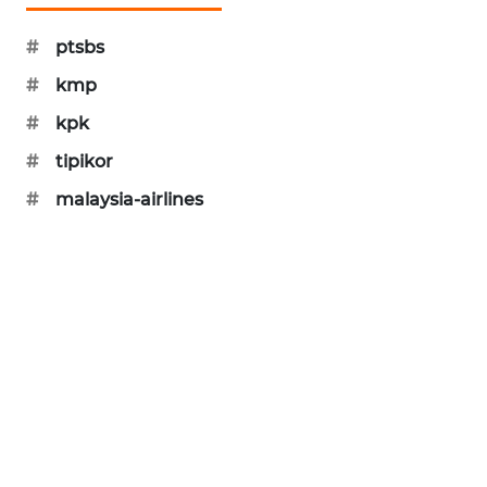
SIBARAGAS
#
ptsbs
NEWS
#
kmp
METRO
#
kpk
SIANTAR
NEWS
#
tipikor
#
malaysia-airlines
METRO
MEDAN
NEWS
METRO
JAKARTA
NEWS
KRT
NEWS