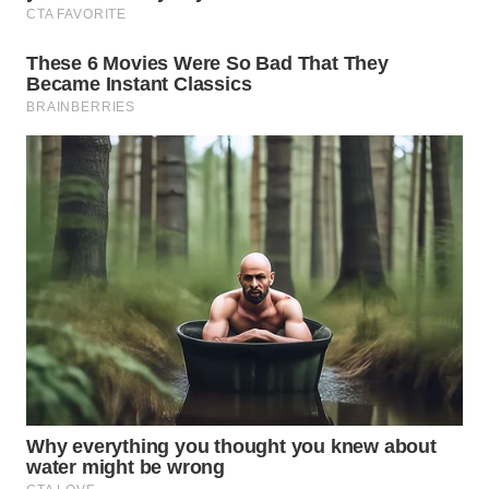
WN
NATUNA
WN
BINTAN
WN
MANDALIKA
WN
LIKUPANG
WN
LABUANBAJO
WN
BORNEO