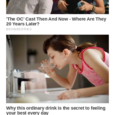
WN
PRIANGAN
TIMUR
WN
SEMARANG
WN
SOLO
WN
BOROBUDUR
WN
MADURA
WN
SURABAYA