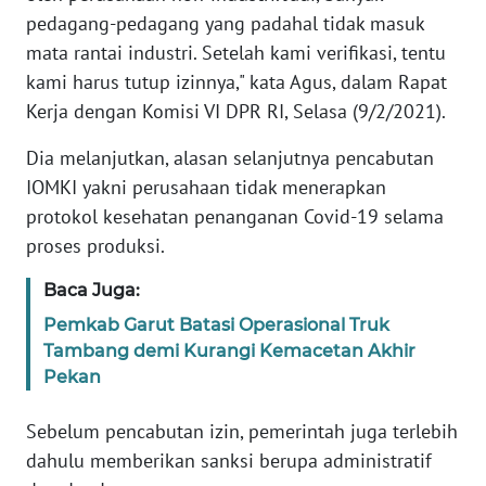
pedagang-pedagang yang padahal tidak masuk
mata rantai industri. Setelah kami verifikasi, tentu
KARIR
kami harus tutup izinnya," kata Agus, dalam Rapat
Kerja dengan Komisi VI DPR RI, Selasa (9/2/2021).
DISCLAIMER
Dia melanjutkan, alasan selanjutnya pencabutan
Wahana
IOMKI yakni perusahaan tidak menerapkan
News
Regional
protokol kesehatan penanganan Covid-19 selama
proses produksi.
WN
SUMUT
Baca Juga:
Pemkab Garut Batasi Operasional Truk
WN
Tambang demi Kurangi Kemacetan Akhir
JAKARTA
Pekan
WN
Sebelum pencabutan izin, pemerintah juga terlebih
JABAR
dahulu memberikan sanksi berupa administratif