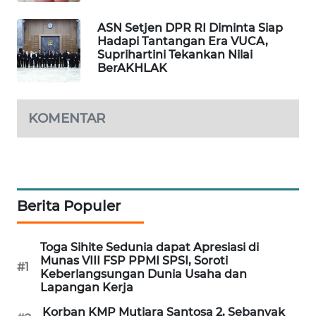
MAWAKA
ASN Setjen DPR RI Diminta Siap
ID
Hadapi Tantangan Era VUCA,
Suprihartini Tekankan Nilai
BerAKHLAK
MARTABAT
NET
KOMENTAR
PLN
WATCH
MKLI
Berita Populer
LPKKI
Toga Sihite Sedunia dapat Apresiasi di
LKKI
Munas VIII FSP PPMI SPSI, Soroti
#1
Keberlangsungan Dunia Usaha dan
Lapangan Kerja
KOPEKLIN
Korban KMP Mutiara Santosa 2, Sebanyak