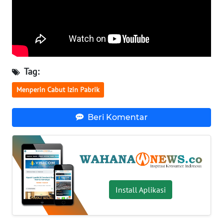
WN
SERAMBI
WN
JAMBI
Tag:
Menperin Cabut Izin Pabrik
WN
SULTRA
Beri Komentar
WN
NTB
WN
SULTENG
Install Aplikasi
WN
SULBAR