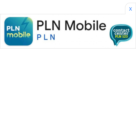
X
WAHANA MEDIA GROUP
|
|
|
WAHANA NEWS co
WAHANA TANI
WAHANA ADVOKAT
|
|
WAHANA INFRASTRUKTUR
WAHANA KONSUMEN