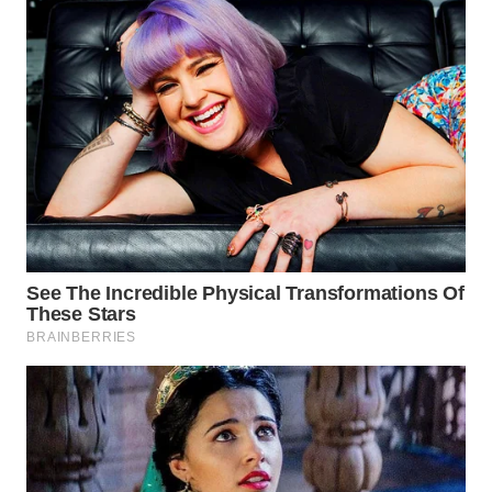
WN
SUMEDANG
WN
CIANJUR
WN
KEPULAUAN
SERIBU
WN
TANGERANG
WN
BINJAI
WN
CIREBON