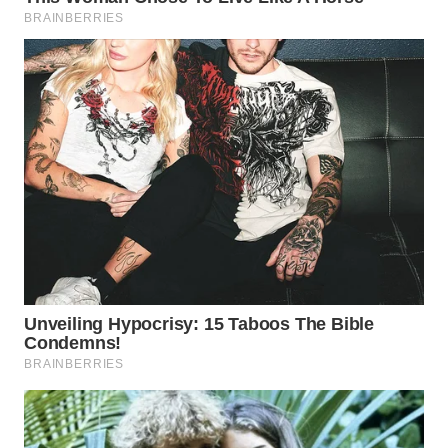
WN
MALUKU
WN
MALUT
WN
DAIRI
WN
DANAU
TOBA
WN
NIAS
WN
LANGKAT