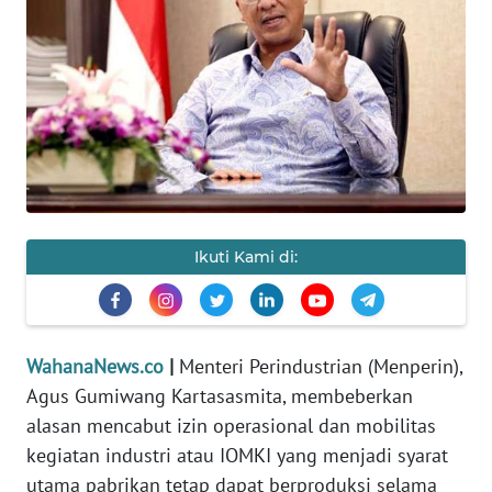
SAINS-TEKNO
KESEHATAN
INTERNASIONAL
SERBA-SERBI
PENDIDIKAN
Ikuti Kami di:
OLAHRAGA
WahanaNews.co
|
Menteri Perindustrian (Menperin),
OPINI
Agus Gumiwang Kartasasmita, membeberkan
alasan mencabut izin operasional dan mobilitas
EDITORIAL
kegiatan industri atau IOMKI yang menjadi syarat
utama pabrikan tetap dapat berproduksi selama