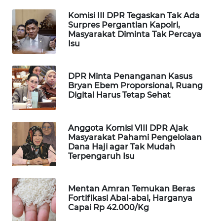
WAHANA
Komisi III DPR Tegaskan Tak Ada
DESA
Surpres Pergantian Kapolri,
WISATA
Masyarakat Diminta Tak Percaya
Isu
LAPAK
WAHANA
DPR Minta Penanganan Kasus
Bryan Ebem Proporsional, Ruang
Wahana
Digital Harus Tetap Sehat
Network
Anggota Komisi VIII DPR Ajak
KONSUMEN
Masyarakat Pahami Pengelolaan
LISTRIK
Dana Haji agar Tak Mudah
Terpengaruh Isu
MASYARAKAT
KELISTRIKAN
Mentan Amran Temukan Beras
Fortifikasi Abal-abal, Harganya
WALINKI
Capai Rp 42.000/Kg
ID