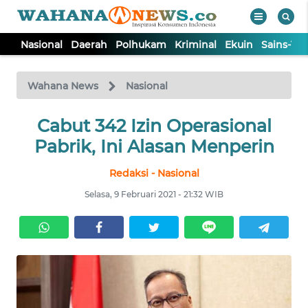
Nasional
Daerah
Polhukam
Kriminal
Ekuin
Sains-Te
WAHANA
Tutup
TV
Wahana News
Nasional
NASIONAL
Cabut 342 Izin Operasional
Pabrik, Ini Alasan Menperin
DAERAH
Redaksi - Nasional
Selasa, 9 Februari 2021 - 21:32 WIB
POLHUKAM
KRIMINAL
EKUIN