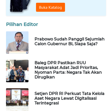
WAHANA
Buka Katalog
SPORT
Pilihan Editor
WAHANA
UMKM
Prabowo Sudah Panggil Sejumlah
WAHANA
Calon Gubernur BI, Siapa Saja?
SELEB
WAHANA
Baleg DPR Pastikan RUU
PERSONA
Masyarakat Adat Jadi Prioritas,
Nyoman Parta: Negara Tak Akan
Dirugikan
WAHANA
OTOMOTIF
Setjen DPR RI Perkuat Tata Kelola
Aset Negara Lewat Digitalisasi
WAHANA
Terintegrasi
HEALTH