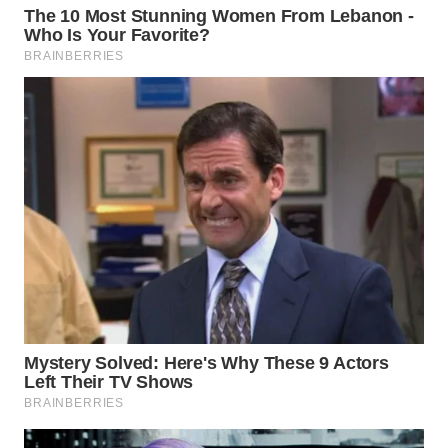
WN
BOGOR
WN
DEPOK
WN
TAPANULI
UTARA
WN
SAMOSIR
WN
PADANG
LAWAS