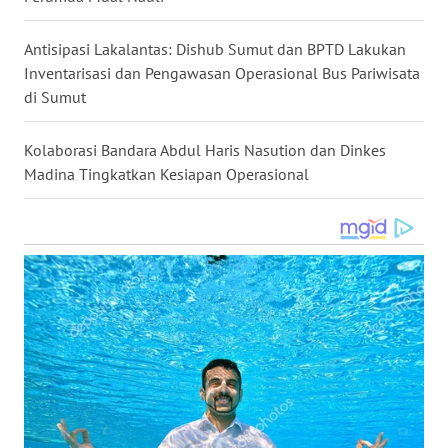
WN
NUSANTARA
Antisipasi Lakalantas: Dishub Sumut dan BPTD Lakukan
Inventarisasi dan Pengawasan Operasional Bus Pariwisata
di Sumut
WN
JOGJA
Kolaborasi Bandara Abdul Haris Nasution dan Dinkes
WN
Madina Tingkatkan Kesiapan Operasional
JATIM
WN
BALI
WN
KALBAR
WN
KALTENG