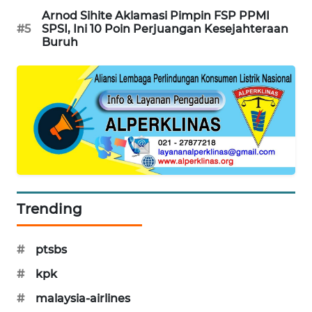
Arnod Sihite Aklamasi Pimpin FSP PPMI
#5
SPSI, Ini 10 Poin Perjuangan Kesejahteraan
Buruh
Trending
#
ptsbs
#
kpk
#
malaysia-airlines