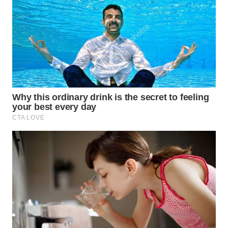
WN
INDRAMAYU
WN
KUNINGAN
WN
MAJALENGKA
WN
SUBANG
WN
SUKABUMI
WN
PURWAKARTA