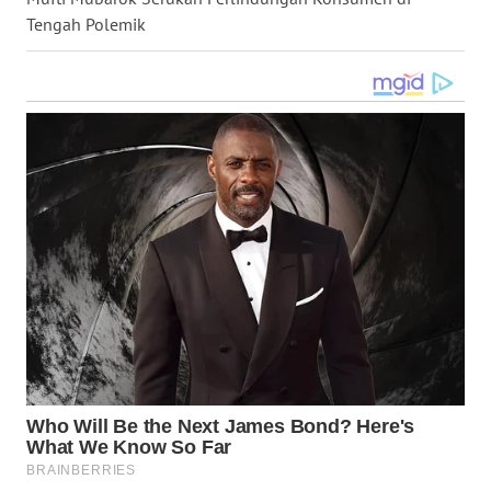
Tengah Polemik
WN
BOGOR
WN
DEPOK
WN
TAPANULI
UTARA
WN
SAMOSIR
WN
PADANG
LAWAS