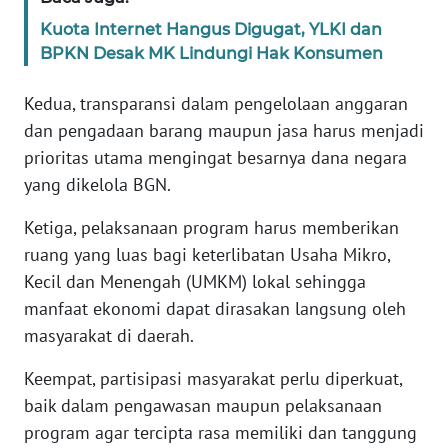
WN
Kuota Internet Hangus Digugat, YLKI dan
BANTEN
BPKN Desak MK Lindungi Hak Konsumen
WN
Kedua, transparansi dalam pengelolaan anggaran
NTT
dan pengadaan barang maupun jasa harus menjadi
prioritas utama mengingat besarnya dana negara
WN
yang dikelola BGN.
KEPRI
Ketiga, pelaksanaan program harus memberikan
WN
ruang yang luas bagi keterlibatan Usaha Mikro,
PAPUA
Kecil dan Menengah (UMKM) lokal sehingga
manfaat ekonomi dapat dirasakan langsung oleh
WN
masyarakat di daerah.
PAPUA
BARAT
Keempat, partisipasi masyarakat perlu diperkuat,
baik dalam pengawasan maupun pelaksanaan
WN
RIAU
program agar tercipta rasa memiliki dan tanggung