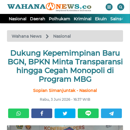
Nasional
Daerah
Polhukam
Kriminal
Ekuin
Sains-Te
WAHANA
Tutup
TV
Wahana News
Nasional
NASIONAL
Dukung Kepemimpinan Baru
BGN, BPKN Minta Transparansi
DAERAH
hingga Cegah Monopoli di
Program MBG
POLHUKAM
Sopian Simanjuntak - Nasional
Rabu, 3 Juni 2026 - 16:37 WIB
KRIMINAL
EKUIN