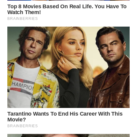
WAHANA
DESA
WISATA
LAPAK
WAHANA
Wahana
Network
KONSUMEN
LISTRIK
MASYARAKAT
KELISTRIKAN
WALINKI
ID