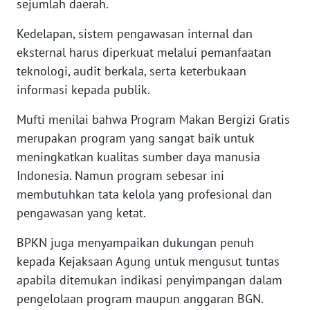
sejumlah daerah.
WN
Kedelapan, sistem pengawasan internal dan
BABEL
eksternal harus diperkuat melalui pemanfaatan
teknologi, audit berkala, serta keterbukaan
WN
SUMBAR
informasi kepada publik.
Mufti menilai bahwa Program Makan Bergizi Gratis
WN
merupakan program yang sangat baik untuk
SUMSEL
meningkatkan kualitas sumber daya manusia
Indonesia. Namun program sebesar ini
WN
BENGKULU
membutuhkan tata kelola yang profesional dan
pengawasan yang ketat.
WN
LAMPUNG
BPKN juga menyampaikan dukungan penuh
kepada Kejaksaan Agung untuk mengusut tuntas
WN
apabila ditemukan indikasi penyimpangan dalam
JATENG
pengelolaan program maupun anggaran BGN.