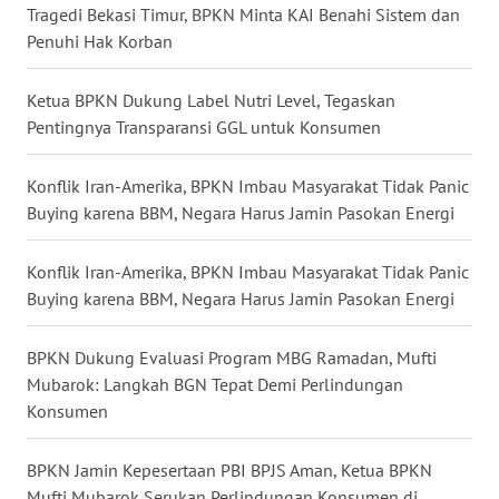
Tragedi Bekasi Timur, BPKN Minta KAI Benahi Sistem dan
TAPANULI
Penuhi Hak Korban
TENGAH
Ketua BPKN Dukung Label Nutri Level, Tegaskan
WN DELI
Pentingnya Transparansi GGL untuk Konsumen
SERDANG
Konflik Iran-Amerika, BPKN Imbau Masyarakat Tidak Panic
WN
TEBING
Buying karena BBM, Negara Harus Jamin Pasokan Energi
TINGGI
Konflik Iran-Amerika, BPKN Imbau Masyarakat Tidak Panic
WN
Buying karena BBM, Negara Harus Jamin Pasokan Energi
PAKPAK
BPKN Dukung Evaluasi Program MBG Ramadan, Mufti
WN
Mubarok: Langkah BGN Tepat Demi Perlindungan
KARAWANG
Konsumen
WN
BPKN Jamin Kepesertaan PBI BPJS Aman, Ketua BPKN
BEKASI
Mufti Mubarok Serukan Perlindungan Konsumen di