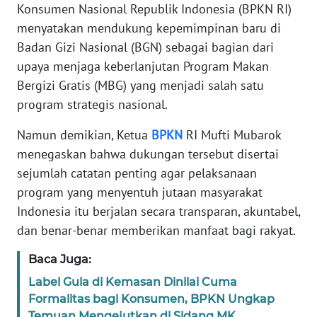
Informasi
Konsumen Nasional Republik Indonesia (BPKN RI)
menyatakan mendukung kepemimpinan baru di
INDEKS
Badan Gizi Nasional (BGN) sebagai bagian dari
BERITA
upaya menjaga keberlanjutan Program Makan
Bergizi Gratis (MBG) yang menjadi salah satu
KONTAK
program strategis nasional.
KAMI
Namun demikian, Ketua
BPKN
RI Mufti Mubarok
INFO
menegaskan bahwa dukungan tersebut disertai
IKLAN
sejumlah catatan penting agar pelaksanaan
program yang menyentuh jutaan masyarakat
TENTANG
KAMI
Indonesia itu berjalan secara transparan, akuntabel,
dan benar-benar memberikan manfaat bagi rakyat.
PEDOMAN
Baca Juga:
MEDIA
SIBER
Label Gula di Kemasan Dinilai Cuma
Formalitas bagi Konsumen, BPKN Ungkap
REDAKSI
Temuan Mengejutkan di Sidang MK