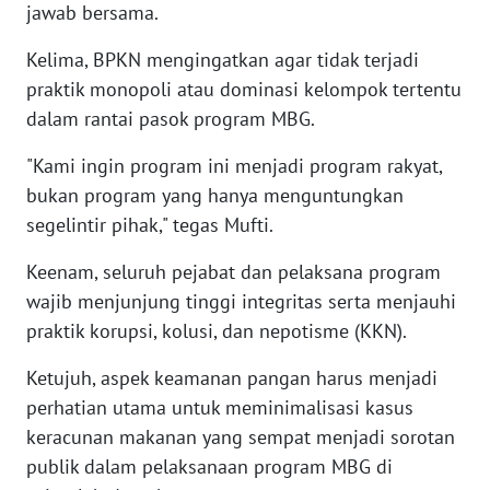
jawab bersama.
WN
Kelima, BPKN mengingatkan agar tidak terjadi
SERAMBI
praktik monopoli atau dominasi kelompok tertentu
dalam rantai pasok program MBG.
WN
JAMBI
"Kami ingin program ini menjadi program rakyat,
bukan program yang hanya menguntungkan
WN
SULTRA
segelintir pihak," tegas Mufti.
Keenam, seluruh pejabat dan pelaksana program
WN
wajib menjunjung tinggi integritas serta menjauhi
NTB
praktik korupsi, kolusi, dan nepotisme (KKN).
WN
Ketujuh, aspek keamanan pangan harus menjadi
SULTENG
perhatian utama untuk meminimalisasi kasus
keracunan makanan yang sempat menjadi sorotan
WN
publik dalam pelaksanaan program MBG di
SULBAR