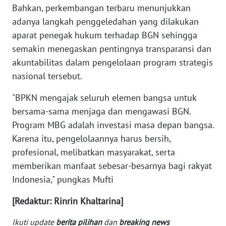
Bahkan, perkembangan terbaru menunjukkan
WN
adanya langkah penggeledahan yang dilakukan
KALTARA
aparat penegak hukum terhadap BGN sehingga
semakin menegaskan pentingnya transparansi dan
WN
KALSEL
akuntabilitas dalam pengelolaan program strategis
nasional tersebut.
WN
KALTIM
"BPKN mengajak seluruh elemen bangsa untuk
bersama-sama menjaga dan mengawasi BGN.
WN
Program MBG adalah investasi masa depan bangsa.
SULSEL
Karena itu, pengelolaannya harus bersih,
profesional, melibatkan masyarakat, serta
WN
memberikan manfaat sebesar-besarnya bagi rakyat
GORONTALO
Indonesia," pungkas Mufti
WN
[Redaktur: Rinrin Khaltarina]
SULUT
Ikuti update
berita pilihan
dan
breaking news