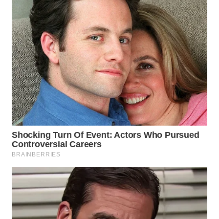
MAWAKA
ID
MARTABAT
NET
PLN
WATCH
MKLI
LPKKI
LKKI
KOPEKLIN