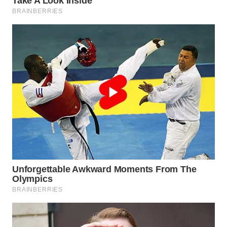
Wahana
Media
Group
WAHANA
NEWS
WAHANA
TANI
WAHANA
ADVOKAT
WAHANA
INFRASTRUKTUR
WAHANA
KONSUMEN