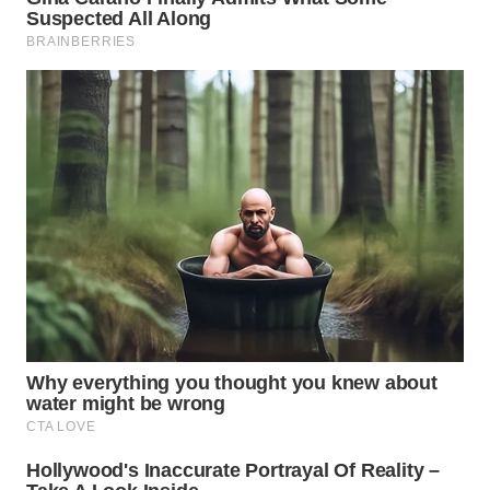
WN
NATUNA
WN
BINTAN
WN
MANDALIKA
WN
LIKUPANG
WN
LABUANBAJO
WN
BORNEO