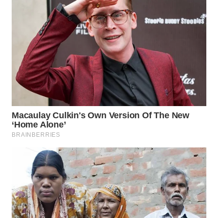
WAHANA
LISTRIK
WAHANA
TRAVEL
WAHANA
TV
WAHANANEWS
ID
WAHANANEWS
CO ID
WAHANANEWS
NET