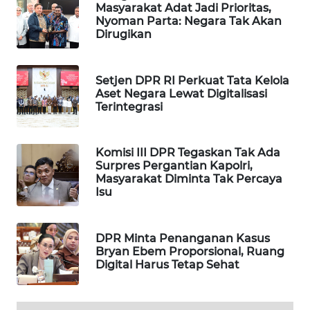
CILEUNGSI
Masyarakat Adat Jadi Prioritas,
NEWS
Nyoman Parta: Negara Tak Akan
Dirugikan
BERKAT
NEWS
Setjen DPR RI Perkuat Tata Kelola
Aset Negara Lewat Digitalisasi
Terintegrasi
BERAMPU
NEWS
Komisi III DPR Tegaskan Tak Ada
ANUGERAH
Surpres Pergantian Kapolri,
NEWS
Masyarakat Diminta Tak Percaya
Isu
AKHLAK
ID
DPR Minta Penanganan Kasus
Bryan Ebem Proporsional, Ruang
PERAPKI
Digital Harus Tetap Sehat
NEWS