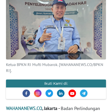
SAINS-TEKNO
KESEHATAN
INTERNASIONAL
SERBA-SERBI
PENDIDIKAN
Ketua BPKN RI Mufti Mubarok. [WAHANANEWS.CO/BPKN
RI].
OLAHRAGA
Ikuti Kami di:
OPINI
EDITORIAL
WAHANANEWS.CO
, Jakarta -
Badan Perlindungan