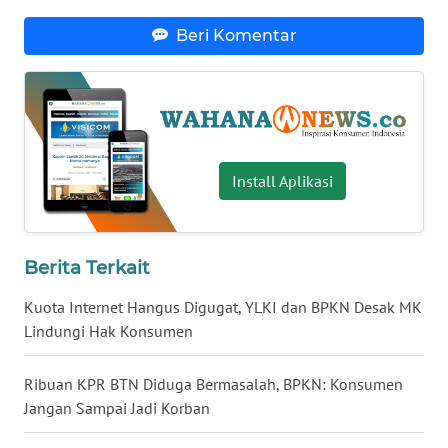
WN
Beri Komentar
TAPANULI
SELATAN
WN
TANJUNG
LESUNG
Install Aplikasi
WN
KARO
Berita Terkait
WN
Kuota Internet Hangus Digugat, YLKI dan BPKN Desak MK
SIMALUNGUN
Lindungi Hak Konsumen
WN
Ribuan KPR BTN Diduga Bermasalah, BPKN: Konsumen
LABUHANBATU
Jangan Sampai Jadi Korban
WN