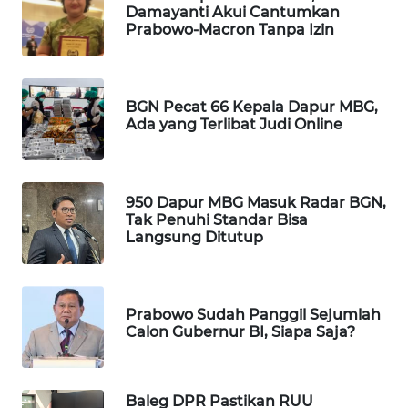
KARING
Damayanti Akui Cantumkan
Prabowo-Macron Tanpa Izin
NEWS
JURNAL
MARITIM
BGN Pecat 66 Kepala Dapur MBG,
Ada yang Terlibat Judi Online
HUMBANG
NEWS
950 Dapur MBG Masuk Radar BGN,
GARONGGANG
Tak Penuhi Standar Bisa
NEWS
Langsung Ditutup
FISUELRI
ID
Prabowo Sudah Panggil Sejumlah
Calon Gubernur BI, Siapa Saja?
ENERGI
NEWS
Baleg DPR Pastikan RUU