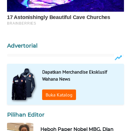
SIBARAGAS
NEWS
METRO
SIANTAR
NEWS
Advertorial
METRO
MEDAN
NEWS
Dapatkan Merchandise Eksklusif
Wahana News
METRO
JAKARTA
Buka Katalog
NEWS
KRT
Pilihan Editor
NEWS
Heboh Paper Nobel MBG, Dian