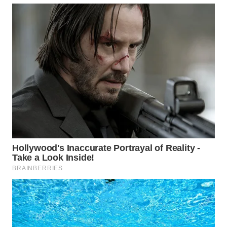
WN
SUMEDANG
WN
CIANJUR
WN
KEPULAUAN
SERIBU
WN
TANGERANG
WN
BINJAI
WN
CIREBON