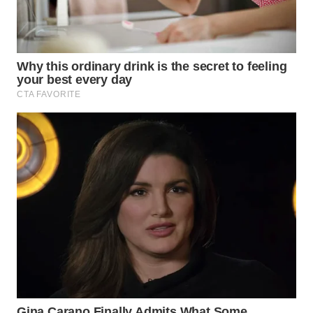
WN
PRIANGAN
TIMUR
WN
SEMARANG
WN
SOLO
WN
BOROBUDUR
WN
MADURA
WN
SURABAYA