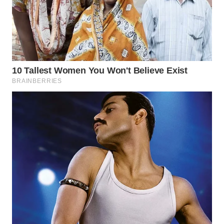
WAHANA
SPORT
WAHANA
UMKM
WAHANA
SELEB
WAHANA
PERSONA
WAHANA
OTOMOTIF
WAHANA
HEALTH