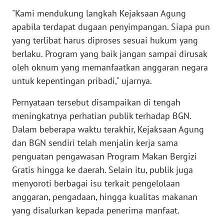
"Kami mendukung langkah Kejaksaan Agung
WN
NUSANTARA
apabila terdapat dugaan penyimpangan. Siapa pun
yang terlibat harus diproses sesuai hukum yang
WN
berlaku. Program yang baik jangan sampai dirusak
JOGJA
oleh oknum yang memanfaatkan anggaran negara
untuk kepentingan pribadi," ujarnya.
WN
JATIM
Pernyataan tersebut disampaikan di tengah
meningkatnya perhatian publik terhadap BGN.
WN
Dalam beberapa waktu terakhir, Kejaksaan Agung
BALI
dan BGN sendiri telah menjalin kerja sama
penguatan pengawasan Program Makan Bergizi
WN
Gratis hingga ke daerah. Selain itu, publik juga
KALBAR
menyoroti berbagai isu terkait pengelolaan
anggaran, pengadaan, hingga kualitas makanan
WN
KALTENG
yang disalurkan kepada penerima manfaat.