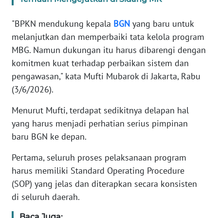
"BPKN mendukung kepala
BGN
yang baru untuk
KARIR
melanjutkan dan memperbaiki tata kelola program
MBG. Namun dukungan itu harus dibarengi dengan
DISCLAIMER
komitmen kuat terhadap perbaikan sistem dan
Wahana
pengawasan," kata Mufti Mubarok di Jakarta, Rabu
News
(3/6/2026).
Regional
Menurut Mufti, terdapat sedikitnya delapan hal
WN
yang harus menjadi perhatian serius pimpinan
SUMUT
baru BGN ke depan.
WN
Pertama, seluruh proses pelaksanaan program
JAKARTA
harus memiliki Standard Operating Procedure
(SOP) yang jelas dan diterapkan secara konsisten
WN
di seluruh daerah.
JABAR
Baca Juga: