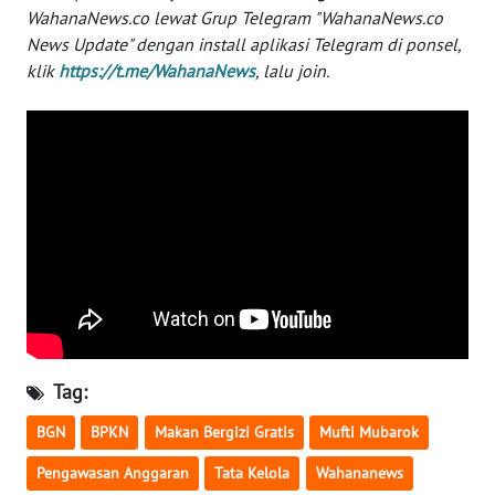
WahanaNews.co lewat Grup Telegram "WahanaNews.co
WN
MALUKU
News Update" dengan install aplikasi Telegram di ponsel,
klik
https://t.me/WahanaNews
, lalu join.
WN
MALUT
WN
DAIRI
WN
DANAU
TOBA
WN
Tag:
NIAS
BGN
BPKN
Makan Bergizi Gratis
Mufti Mubarok
WN
Pengawasan Anggaran
Tata Kelola
Wahananews
LANGKAT