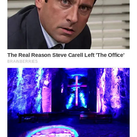
PORTAL
KONSUMEN
FORWAMKI
ALPERKLINAS
FORJASIDA
TAMBANG
NEWS
SITUNGIR
NEWS
SIDIKALANG
NEWS