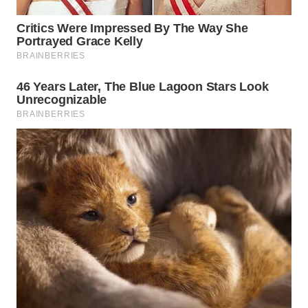
WN
SUMEDANG
WN
CIANJUR
WN
KEPULAUAN
SERIBU
WN
TANGERANG
WN
BINJAI
WN
CIREBON