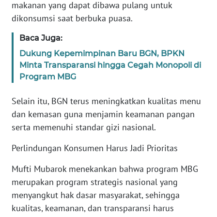
makanan yang dapat dibawa pulang untuk
WN
dikonsumsi saat berbuka puasa.
SERAMBI
Baca Juga:
WN
Dukung Kepemimpinan Baru BGN, BPKN
JAMBI
Minta Transparansi hingga Cegah Monopoli di
Program MBG
WN
SULTRA
Selain itu, BGN terus meningkatkan kualitas menu
dan kemasan guna menjamin keamanan pangan
WN
serta memenuhi standar gizi nasional.
NTB
Perlindungan Konsumen Harus Jadi Prioritas
WN
Mufti Mubarok menekankan bahwa program MBG
SULTENG
merupakan program strategis nasional yang
menyangkut hak dasar masyarakat, sehingga
WN
SULBAR
kualitas, keamanan, dan transparansi harus