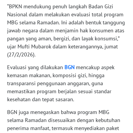
WN
“BPKN mendukung penuh langkah Badan Gizi
BANTEN
Nasional dalam melakukan evaluasi total program
MBG selama Ramadan. Ini adalah bentuk tanggung
WN
jawab negara dalam menjamin hak konsumen atas
NTT
pangan yang aman, bergizi, dan layak konsumsi,”
ujar Mufti Mubarok dalam keterangannya, jumat
WN
(27/2/2026).
KEPRI
Evaluasi yang dilakukan
BGN
mencakup aspek
WN
kemasan makanan, komposisi gizi, hingga
PAPUA
transparansi penggunaan anggaran, guna
memastikan program berjalan sesuai standar
WN
kesehatan dan tepat sasaran.
PAPUA
BARAT
BGN juga menegaskan bahwa program MBG
selama Ramadan disesuaikan dengan kebutuhan
WN
RIAU
penerima manfaat, termasuk menyediakan paket