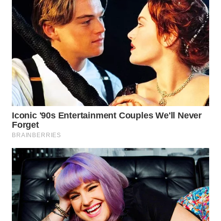
TAPANULI
TENGAH
WN DELI
SERDANG
WN
TEBING
TINGGI
WN
PAKPAK
WN
KARAWANG
WN
BEKASI