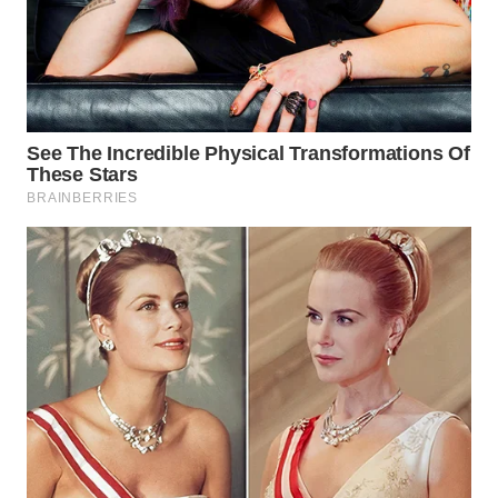
WN
BOGOR
WN
DEPOK
WN
TAPANULI
UTARA
WN
SAMOSIR
WN
PADANG
LAWAS