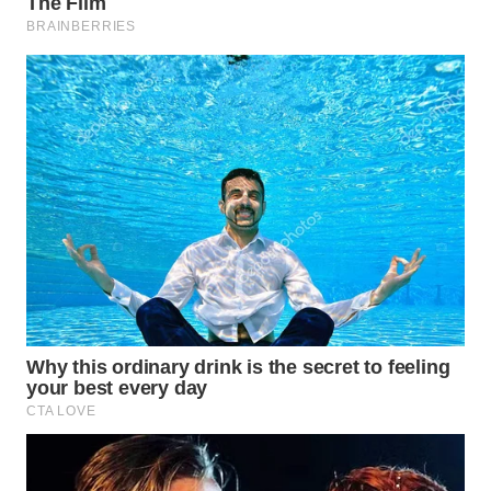
WN
TAPANULI
SELATAN
WN
TANJUNG
LESUNG
WN
KARO
WN
SIMALUNGUN
WN
LABUHANBATU
WN