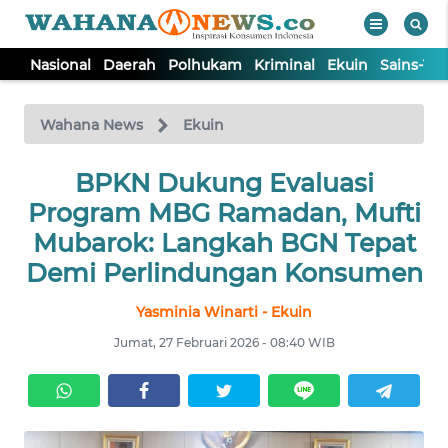
Nasional
Daerah
Polhukam
Kriminal
Ekuin
Sains-Te
WAHANA
Tutup
TV
Wahana News
Ekuin
NASIONAL
BPKN Dukung Evaluasi
Program MBG Ramadan, Mufti
DAERAH
Mubarok: Langkah BGN Tepat
Demi Perlindungan Konsumen
POLHUKAM
Yasminia Winarti - Ekuin
Jumat, 27 Februari 2026 - 08:40 WIB
KRIMINAL
EKUIN