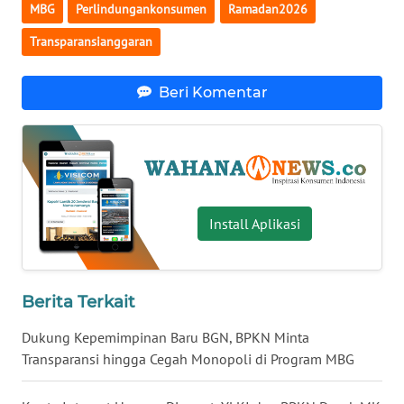
MBG
Perlindungankonsumen
Ramadan2026
WN
NUSANTARA
Transparansianggaran
WN
Beri Komentar
JOGJA
WN
JATIM
Install Aplikasi
WN
BALI
WN
Berita Terkait
KALBAR
Dukung Kepemimpinan Baru BGN, BPKN Minta
WN
Transparansi hingga Cegah Monopoli di Program MBG
KALTENG