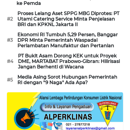
ke Pemda
SIBARAGAS
Proses Lelang Aset SPPG MBG Diprotes: PT
NEWS
#2
Utami Catering Service Minta Penjelasan
BRI dan KPKNL Jakarta II
METRO
Ekonomi RI Tumbuh 5,29 Persen, Banggar
SIANTAR
#3
DPR Minta Pemerintah Waspadai
NEWS
Perlambatan Manufaktur dan Pertanian
PT Bukit Asam Dorong KEK untuk Proyek
METRO
#4
DME, MARTABAT Prabowo-Gibran: Hilirisasi
MEDAN
Jangan Berhenti di Wacana
NEWS
Media Asing Sorot Hubungan Pemerintah
#5
RI dengan "9 Naga" Ada Apa?
METRO
JAKARTA
NEWS
KRT
NEWS