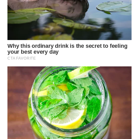
Wahana
Media
Group
WAHANA
NEWS
WAHANA
TANI
WAHANA
ADVOKAT
WAHANA
INFRASTRUKTUR
WAHANA
KONSUMEN