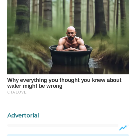
WAHANA
SPORT
WAHANA
UMKM
WAHANA
SELEB
WAHANA
PERSONA
WAHANA
OTOMOTIF
Advertorial
WAHANA
HEALTH