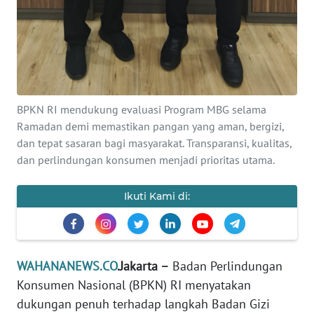
Informasi
INDEKS
BERITA
KONTAK
KAMI
BPKN RI mendukung evaluasi Program MBG selama
Ramadan demi memastikan pangan yang aman, bergizi,
INFO
dan tepat sasaran bagi masyarakat. Transparansi, kualitas,
IKLAN
dan perlindungan konsumen menjadi prioritas utama.
TENTANG
Ikuti Kami di:
KAMI
PEDOMAN
MEDIA
WAHANANEWS.CO
.Jakarta –
Badan Perlindungan
SIBER
Konsumen Nasional (BPKN) RI menyatakan
dukungan penuh terhadap langkah Badan Gizi
REDAKSI