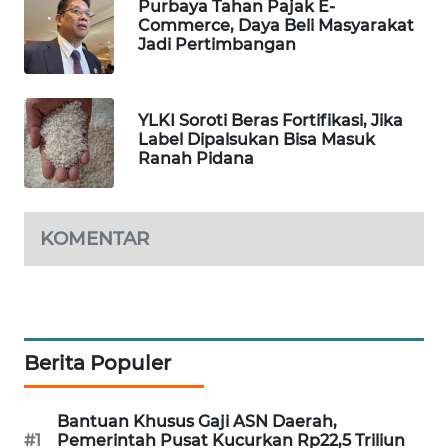
Purbaya Tahan Pajak E-
PORTAL
Commerce, Daya Beli Masyarakat
KONSUMEN
Jadi Pertimbangan
FORWAMKI
YLKI Soroti Beras Fortifikasi, Jika
Label Dipalsukan Bisa Masuk
ALPERKLINAS
Ranah Pidana
FORJASIDA
KOMENTAR
TAMBANG
NEWS
SITUNGIR
NEWS
Berita Populer
SIDIKALANG
Bantuan Khusus Gaji ASN Daerah,
NEWS
#1
Pemerintah Pusat Kucurkan Rp22,5 Triliun