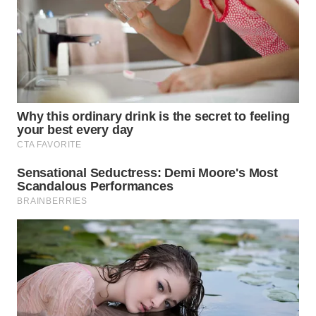
WN
NATUNA
WN
BINTAN
WN
MANDALIKA
WN
LIKUPANG
WN
LABUANBAJO
WN
BORNEO