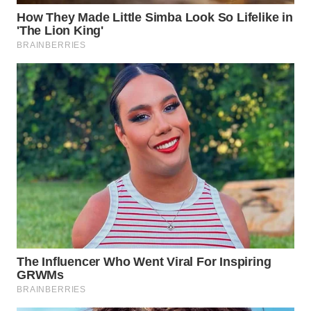
WN
INDRAMAYU
WN
KUNINGAN
WN
MAJALENGKA
WN
SUBANG
WN
SUKABUMI
WN
PURWAKARTA