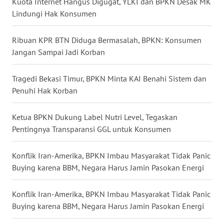
Kuota Internet Hangus Digugat, YLKI dan BPKN Desak MK
WN
Lindungi Hak Konsumen
KALTARA
Ribuan KPR BTN Diduga Bermasalah, BPKN: Konsumen
WN
Jangan Sampai Jadi Korban
KALSEL
Tragedi Bekasi Timur, BPKN Minta KAI Benahi Sistem dan
WN
Penuhi Hak Korban
KALTIM
Ketua BPKN Dukung Label Nutri Level, Tegaskan
WN
Pentingnya Transparansi GGL untuk Konsumen
SULSEL
Konflik Iran-Amerika, BPKN Imbau Masyarakat Tidak Panic
WN
Buying karena BBM, Negara Harus Jamin Pasokan Energi
GORONTALO
Konflik Iran-Amerika, BPKN Imbau Masyarakat Tidak Panic
WN
Buying karena BBM, Negara Harus Jamin Pasokan Energi
SULUT