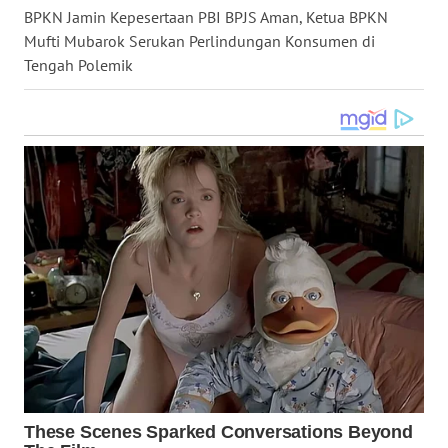
BPKN Jamin Kepesertaan PBI BPJS Aman, Ketua BPKN
WN
MALUKU
Mufti Mubarok Serukan Perlindungan Konsumen di
Tengah Polemik
WN
MALUT
WN
DAIRI
WN
DANAU
TOBA
WN
NIAS
WN
LANGKAT