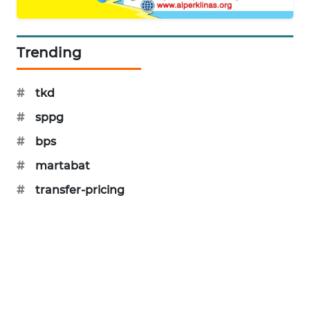
KARING
NEWS
Trending
JURNAL
MARITIM
#
tkd
HUMBANG
#
sppg
NEWS
#
bps
GARONGGANG
#
martabat
NEWS
#
transfer-pricing
FISUELRI
ID
ENERGI
NEWS