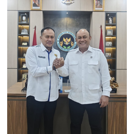
SAINS-TEKNO
KESEHATAN
INTERNASIONAL
SERBA-SERBI
PENDIDIKAN
OLAHRAGA
OPINI
EDITORIAL