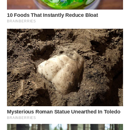
WAHANA
LISTRIK
WAHANA
TRAVEL
WAHANA
TV
WAHANANEWS
ID
WAHANANEWS
CO ID
WAHANANEWS
NET