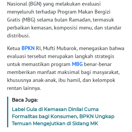
Nasional (BGN) yang melakukan evaluasi
menyeluruh terhadap Program Makan Bergizi
KARIR
Gratis (MBG) selama bulan Ramadan, termasuk
perbaikan kemasan, komposisi menu, dan standar
DISCLAIMER
distribusi.
Wahana
Ketua
BPKN
RI, Mufti Mubarok, menegaskan bahwa
News
evaluasi tersebut merupakan langkah strategis
Regional
untuk memastikan program
MBG
benar-benar
memberikan manfaat maksimal bagi masyarakat,
WN
SUMUT
khususnya anak-anak, ibu hamil, dan kelompok
rentan lainnya.
WN
JAKARTA
Baca Juga:
Label Gula di Kemasan Dinilai Cuma
WN
Formalitas bagi Konsumen, BPKN Ungkap
JABAR
Temuan Mengejutkan di Sidang MK