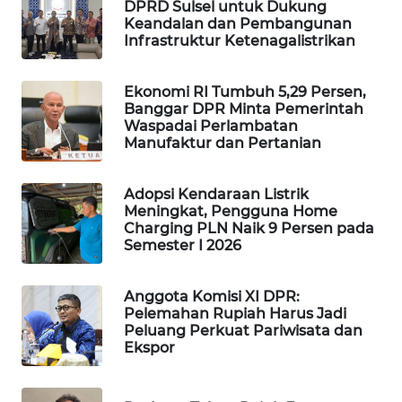
DPRD Sulsel untuk Dukung
Keandalan dan Pembangunan
MAWAKA
Infrastruktur Ketenagalistrikan
ID
Ekonomi RI Tumbuh 5,29 Persen,
MARTABAT
Banggar DPR Minta Pemerintah
NET
Waspadai Perlambatan
Manufaktur dan Pertanian
PLN
WATCH
Adopsi Kendaraan Listrik
Meningkat, Pengguna Home
Charging PLN Naik 9 Persen pada
MKLI
Semester I 2026
LPKKI
Anggota Komisi XI DPR:
Pelemahan Rupiah Harus Jadi
LKKI
Peluang Perkuat Pariwisata dan
Ekspor
KOPEKLIN