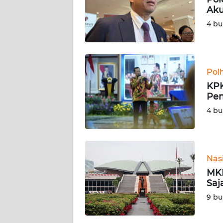
KARIR
Aku
4 bu
DISCLAIMER
Wahana
News
Pol
Regional
KPK
Pen
WN
4 bu
SUMUT
WN
JAKARTA
Nas
MKD
WN
Saj
JABAR
9 bu
WN
BANTEN