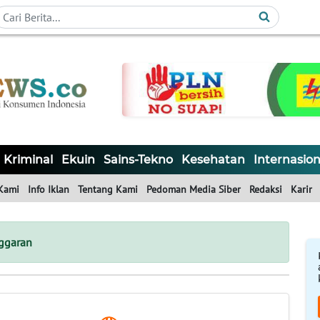
Kriminal
Ekuin
Sains-Tekno
Kesehatan
Internasion
Kami
Info Iklan
Tentang Kami
Pedoman Media Siber
Redaksi
Karir
ggaran