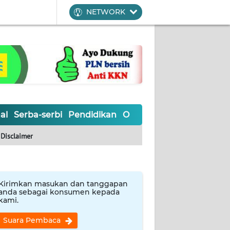
NETWORK
al
Serba-serbi
Pendidikan
Olahraga
Opini
Editoria
Disclaimer
Kirimkan masukan dan tanggapan
anda sebagai konsumen kepada
kami.
Suara Pembaca