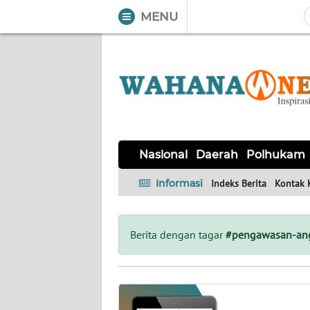
MENU
WAHANA
Tutup
TV
NASIONAL
DAERAH
POLHUKAM
KRIMINAL
EKUIN
SAINS-
KESEHATAN
INTERNASIONAL
Nasional
Daerah
Polhukam
TEKNO
Informasi
Indeks Berita
Kontak 
SERBA-
PENDIDIKAN
OLAHRAGA
OPINI
SERBI
Berita dengan tagar
#pengawasan-an
EDITORIAL
Informasi