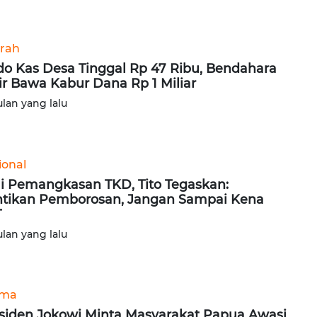
rah
do Kas Desa Tinggal Rp 47 Ribu, Bendahara
ir Bawa Kabur Dana Rp 1 Miliar
ulan yang lalu
ional
i Pemangkasan TKD, Tito Tegaskan:
tikan Pemborosan, Jangan Sampai Kena
T
ulan yang lalu
ama
siden Jokowi Minta Masyarakat Papua Awasi