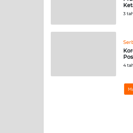
SERAMBI
Ket
3 ta
WN
JAMBI
WN
Ser
SULTRA
Kor
Pos
WN
4 ta
NTB
WN
Mu
SULTENG
WN
SULBAR
WN