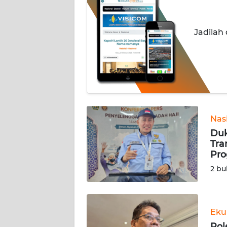
INDEKS
BERITA
Jadilah
KONTAK
KAMI
INFO
IKLAN
TENTANG
Nas
KAMI
Duk
Tra
Pr
PEDOMAN
MEDIA
2 bu
SIBER
REDAKSI
Eku
Pol