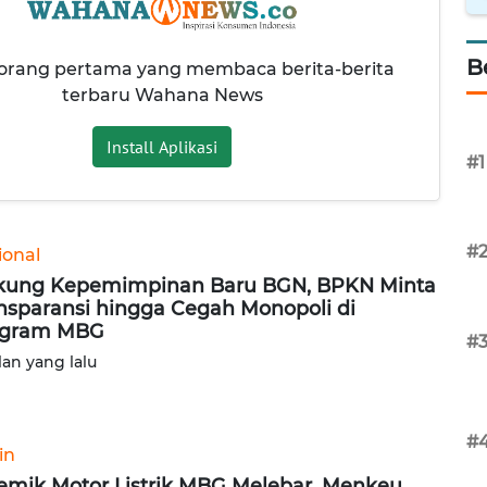
B
 orang pertama yang membaca berita-berita
terbaru Wahana News
Install Aplikasi
#1
#
ional
ung Kepemimpinan Baru BGN, BPKN Minta
nsparansi hingga Cegah Monopoli di
ogram MBG
#
lan yang lalu
#
in
emik Motor Listrik MBG Melebar, Menkeu