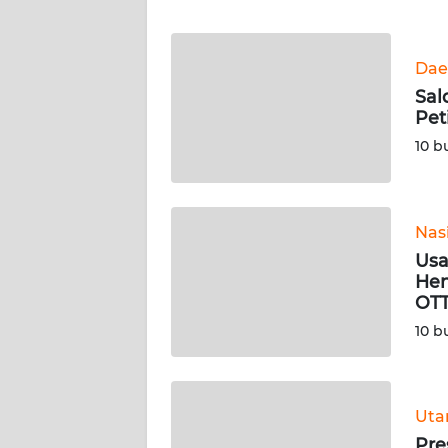
WN
Dae
NTT
Sal
Pet
WN
KEPRI
10 b
WN
PAPUA
Nas
Usa
WN
Hen
PAPUA
OT
BARAT
10 b
WN
RIAU
Ut
WN
Pre