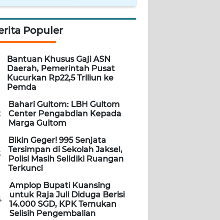
erita Populer
Bantuan Khusus Gaji ASN
Daerah, Pemerintah Pusat
Kucurkan Rp22,5 Triliun ke
Pemda
Bahari Gultom: LBH Gultom
2
Center Pengabdian Kepada
Marga Gultom
Bikin Geger! 995 Senjata
Tersimpan di Sekolah Jaksel,
3
Polisi Masih Selidiki Ruangan
Terkunci
Amplop Bupati Kuansing
untuk Raja Juli Diduga Berisi
4
14.000 SGD, KPK Temukan
Selisih Pengembalian