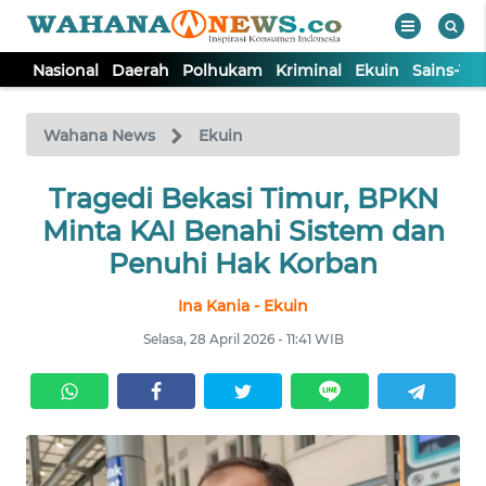
Nasional
Daerah
Polhukam
Kriminal
Ekuin
Sains-Te
WAHANA
Tutup
TV
Wahana News
Ekuin
NASIONAL
Tragedi Bekasi Timur, BPKN
Minta KAI Benahi Sistem dan
DAERAH
Penuhi Hak Korban
Ina Kania - Ekuin
POLHUKAM
Selasa, 28 April 2026 - 11:41 WIB
KRIMINAL
EKUIN