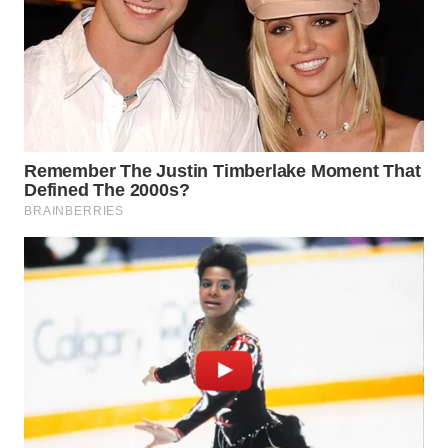
WN
PRIANGAN
TIMUR
WN
SEMARANG
WN
SOLO
WN
BOROBUDUR
WN
MADURA
WN
SURABAYA