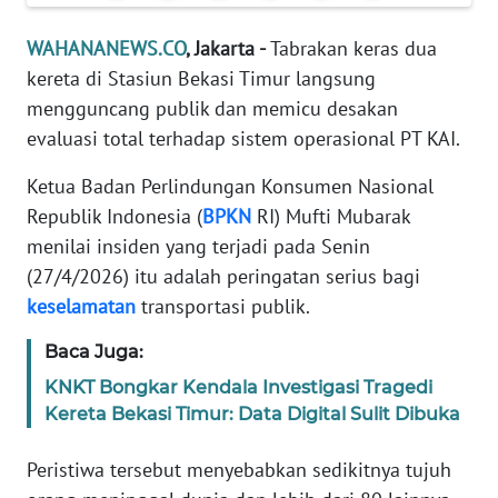
Informasi
WAHANANEWS.CO
, Jakarta -
Tabrakan keras dua
INDEKS
kereta di Stasiun Bekasi Timur langsung
BERITA
mengguncang publik dan memicu desakan
evaluasi total terhadap sistem operasional PT KAI.
KONTAK
KAMI
Ketua Badan Perlindungan Konsumen Nasional
Republik Indonesia (
BPKN
RI) Mufti Mubarak
INFO
menilai insiden yang terjadi pada Senin
IKLAN
(27/4/2026) itu adalah peringatan serius bagi
TENTANG
keselamatan
transportasi publik.
KAMI
Baca Juga:
PEDOMAN
KNKT Bongkar Kendala Investigasi Tragedi
MEDIA
Kereta Bekasi Timur: Data Digital Sulit Dibuka
SIBER
Peristiwa tersebut menyebabkan sedikitnya tujuh
REDAKSI