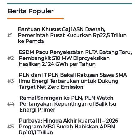
Berita Populer
MAWAKA
ID
Bantuan Khusus Gaji ASN Daerah,
MARTABAT
#1
Pemerintah Pusat Kucurkan Rp22,5 Triliun
NET
ke Pemda
ESDM Pacu Penyelesaian PLTA Batang Toru,
PLN
#2
Pembangkit 510 MW Diproyeksikan
WATCH
Hasilkan 2.124 GWh per Tahun
PLN dan IT PLN Bekali Ratusan Siswa SMA
MKLI
#3
Ilmu Energi Terbarukan untuk Dukung
Target Net Zero Emission
LPKKI
Ramai Serangan ke PLN, PLN Watch
#4
Pertanyakan Kepentingan di Balik Isu
Energi Primer
LKKI
Purbaya: Hingga Akhir kuartal II – 2026
#5
Program MBG Sudah Habiskan APBN
KOPEKLIN
Rp101,1 Triliun