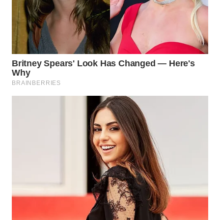
WN
KALTARA
WN
KALSEL
WN
KALTIM
WN
SULSEL
WN
GORONTALO
WN
SULUT