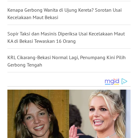
WN
Kenapa Gerbong Wanita di Ujung Kereta? Sorotan Usai
NUSANTARA
Kecelakaan Maut Bekasi
WN
Sopir Taksi dan Masinis Diperiksa Usai Kecelakaan Maut
JOGJA
KA di Bekasi Tewaskan 16 Orang
WN
KRL Cikarang-Bekasi Normal Lagi, Penumpang Kini Pilih
JATIM
Gerbong Tengah
WN
BALI
WN
KALBAR
WN
KALTENG