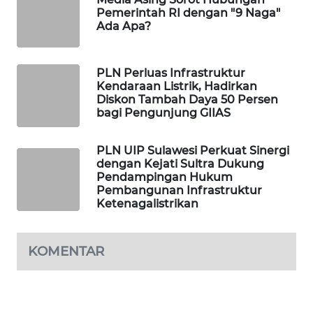
Pemerintah RI dengan "9 Naga"
WAHANA
Ada Apa?
DESA
WISATA
PLN Perluas Infrastruktur
LAPAK
Kendaraan Listrik, Hadirkan
WAHANA
Diskon Tambah Daya 50 Persen
bagi Pengunjung GIIAS
Wahana
Network
PLN UIP Sulawesi Perkuat Sinergi
dengan Kejati Sultra Dukung
Pendampingan Hukum
KONSUMEN
Pembangunan Infrastruktur
LISTRIK
Ketenagalistrikan
MASYARAKAT
KELISTRIKAN
KOMENTAR
WALINKI
ID