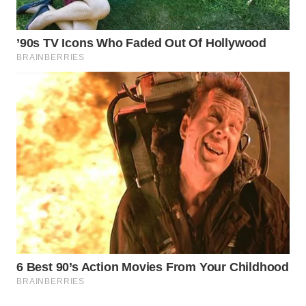
Wahana
Media
Group
WAHANA
NEWS
WAHANA
TANI
WAHANA
ADVOKAT
WAHANA
INFRASTRUKTUR
WAHANA
KONSUMEN