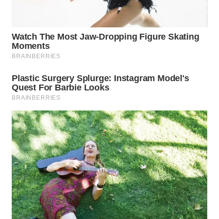
WN
NATUNA
WN
BINTAN
WN
MANDALIKA
WN
LIKUPANG
WN
LABUANBAJO
WN
BORNEO