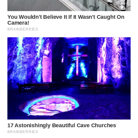
WN
SUMEDANG
WN
CIANJUR
WN
KEPULAUAN
SERIBU
WN
TANGERANG
WN
BINJAI
WN
CIREBON