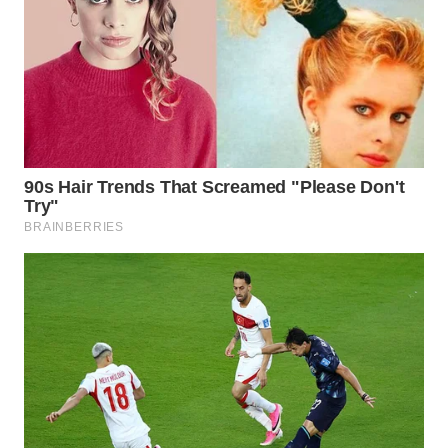
TAPANULI
TENGAH
WN DELI
SERDANG
WN
TEBING
TINGGI
WN
PAKPAK
WN
KARAWANG
WN
BEKASI