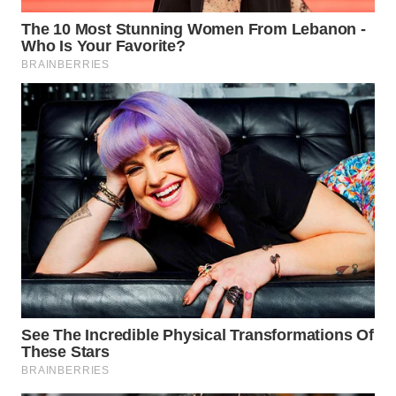
WN
MALUKU
WN
MALUT
WN
DAIRI
WN
DANAU
TOBA
WN
NIAS
WN
LANGKAT