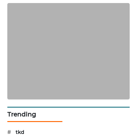
PORTAL
KONSUMEN
FORWAMKI
ALPERKLINAS
FORJASIDA
TAMBANG
NEWS
SITUNGIR
NEWS
Trending
SIDIKALANG
NEWS
#
tkd