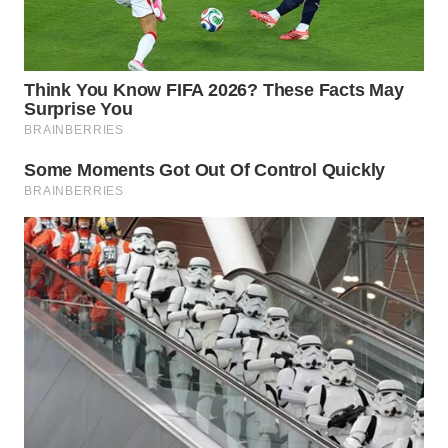
WN
BOGOR
WN
DEPOK
WN
TAPANULI
UTARA
WN
SAMOSIR
WN
PADANG
LAWAS