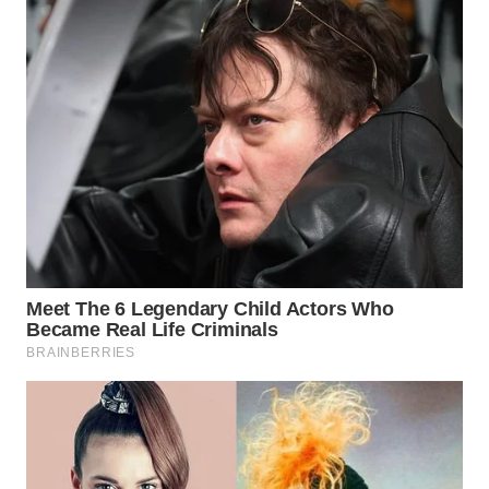
WN
TAPANULI
SELATAN
WN
TANJUNG
LESUNG
WN
KARO
WN
SIMALUNGUN
WN
LABUHANBATU
WN