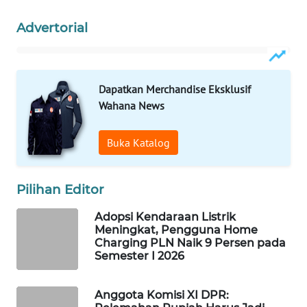
WAHANA
Advertorial
LISTRIK
WAHANA
TRAVEL
Dapatkan Merchandise Eksklusif
Wahana News
WAHANA
TV
Buka Katalog
WAHANANEWS
ID
Pilihan Editor
Adopsi Kendaraan Listrik
WAHANANEWS
Meningkat, Pengguna Home
CO ID
Charging PLN Naik 9 Persen pada
Semester I 2026
WAHANANEWS
NET
Anggota Komisi XI DPR: