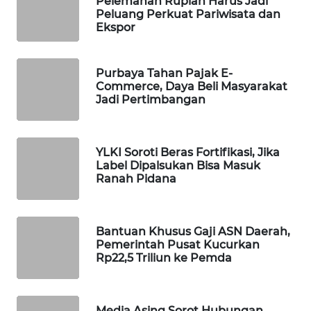
Pelemahan Rupiah Harus Jadi
Peluang Perkuat Pariwisata dan
WAHANA
Ekspor
SPORT
WAHANA
Purbaya Tahan Pajak E-
UMKM
Commerce, Daya Beli Masyarakat
Jadi Pertimbangan
WAHANA
SELEB
YLKI Soroti Beras Fortifikasi, Jika
Label Dipalsukan Bisa Masuk
WAHANA
Ranah Pidana
PERSONA
WAHANA
Bantuan Khusus Gaji ASN Daerah,
OTOMOTIF
Pemerintah Pusat Kucurkan
Rp22,5 Triliun ke Pemda
WAHANA
HEALTH
Media Asing Sorot Hubungan