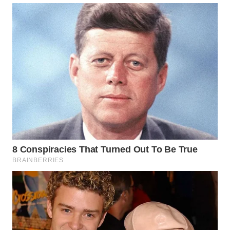
WN
INDRAMAYU
WN
KUNINGAN
WN
MAJALENGKA
WN
SUBANG
WN
SUKABUMI
WN
PURWAKARTA