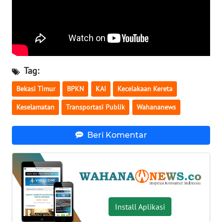
WN
SERAMBI
WN
JAMBI
Tag:
Bekasi Timur
BPKN
KAI
Kecelakaan Kereta
WN
SULTRA
Keselamatan
Transportasi Publik
Wahananews
WN
Beri Komentar
NTB
WN
SULTENG
WN
Install Aplikasi
SULBAR