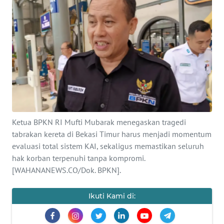
SAINS-TEKNO
KESEHATAN
INTERNASIONAL
SERBA-SERBI
PENDIDIKAN
Ketua BPKN RI Mufti Mubarak menegaskan tragedi
tabrakan kereta di Bekasi Timur harus menjadi momentum
OLAHRAGA
evaluasi total sistem KAI, sekaligus memastikan seluruh
hak korban terpenuhi tanpa kompromi.
[WAHANANEWS.CO/Dok. BPKN].
OPINI
Ikuti Kami di:
EDITORIAL