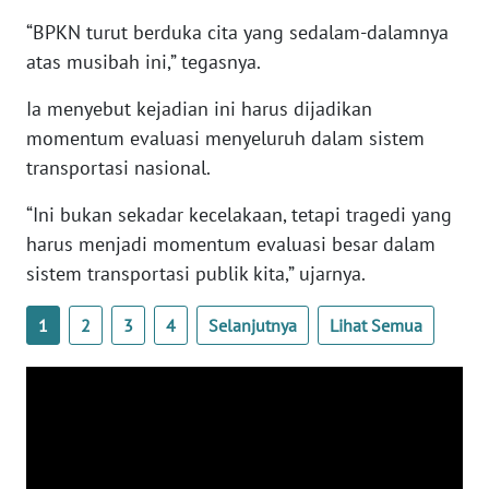
WN
“BPKN turut berduka cita yang sedalam-dalamnya
BANTEN
atas musibah ini,” tegasnya.
WN
Ia menyebut kejadian ini harus dijadikan
NTT
momentum evaluasi menyeluruh dalam sistem
transportasi nasional.
WN
KEPRI
“Ini bukan sekadar kecelakaan, tetapi tragedi yang
harus menjadi momentum evaluasi besar dalam
WN
sistem transportasi publik kita,” ujarnya.
PAPUA
1
2
3
4
Selanjutnya
Lihat Semua
WN
PAPUA
BARAT
WN
RIAU