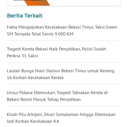
WN
BABEL
Berita Terkait
Fakta Mengejutkan Kecelakaan Bekasi Timur, Taksi Green
WN
SM Ternyata Telat Servis 9.000 KM
SUMBAR
Tragedi Kereta Bekasi Naik Penyidikan, Polisi Sudah
WN
Periksa 31 Saksi
SUMSEL
Lautan Bunga Hiasi Stasiun Bekasi Timur untuk Kenang
WN
BENGKULU
16 Korban Kecelakaan Kereta
WN
Unsur Pidana Ditemukan, Tragedi Tabrakan Kereta di
LAMPUNG
Bekasi Resmi Masuk Tahap Penyidikan
WN
Kisah Pilu Arinjani, Dicari Semalaman hingga Ditemukan
JATENG
Jadi Korban Kecelakaan KA