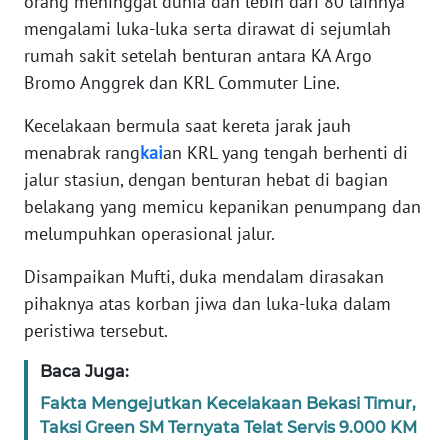
orang meninggal dunia dan lebih dari 80 lainnya
mengalami luka-luka serta dirawat di sejumlah
KARIR
rumah sakit setelah benturan antara KA Argo
Bromo Anggrek dan KRL Commuter Line.
DISCLAIMER
Kecelakaan bermula saat kereta jarak jauh
menabrak rang
kai
an KRL yang tengah berhenti di
Wahana
News
jalur stasiun, dengan benturan hebat di bagian
Regional
belakang yang memicu kepanikan penumpang dan
melumpuhkan operasional jalur.
WN
SUMUT
Disampaikan Mufti, duka mendalam dirasakan
pihaknya atas korban jiwa dan luka-luka dalam
WN
peristiwa tersebut.
JAKARTA
Baca Juga:
WN
Fakta Mengejutkan Kecelakaan Bekasi Timur,
JABAR
Taksi Green SM Ternyata Telat Servis 9.000 KM