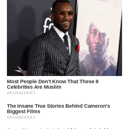
WN
PRIANGAN
TIMUR
WN
SEMARANG
WN
SOLO
WN
BOROBUDUR
WN
MADURA
WN
SURABAYA