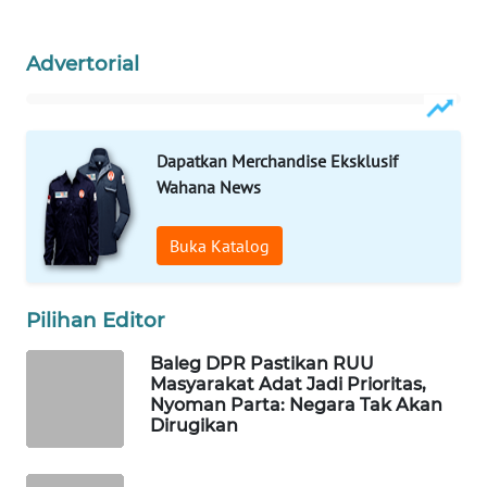
WAHANA
DESA
Advertorial
WISATA
LAPAK
WAHANA
Dapatkan Merchandise Eksklusif
Wahana News
Wahana
Network
Buka Katalog
KONSUMEN
LISTRIK
Pilihan Editor
MASYARAKAT
Baleg DPR Pastikan RUU
Masyarakat Adat Jadi Prioritas,
KELISTRIKAN
Nyoman Parta: Negara Tak Akan
Dirugikan
WALINKI
ID