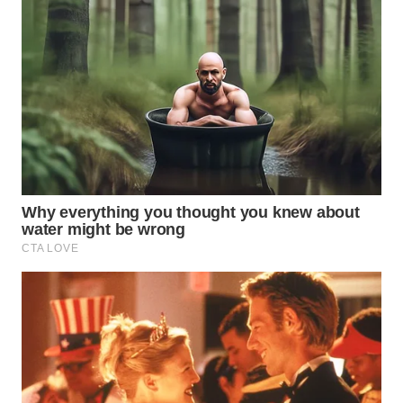
Wahana
Media
Group
WAHANA
NEWS
WAHANA
TANI
WAHANA
ADVOKAT
WAHANA
INFRASTRUKTUR
WAHANA
KONSUMEN