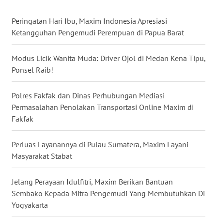
WN
Peringatan Hari Ibu, Maxim Indonesia Apresiasi
KALTARA
Ketangguhan Pengemudi Perempuan di Papua Barat
WN
KALSEL
Modus Licik Wanita Muda: Driver Ojol di Medan Kena Tipu,
Ponsel Raib!
WN
KALTIM
Polres Fakfak dan Dinas Perhubungan Mediasi
Permasalahan Penolakan Transportasi Online Maxim di
WN
Fakfak
SULSEL
Perluas Layanannya di Pulau Sumatera, Maxim Layani
WN
Masyarakat Stabat
GORONTALO
Jelang Perayaan Idulfitri, Maxim Berikan Bantuan
WN
Sembako Kepada Mitra Pengemudi Yang Membutuhkan Di
SULUT
Yogyakarta