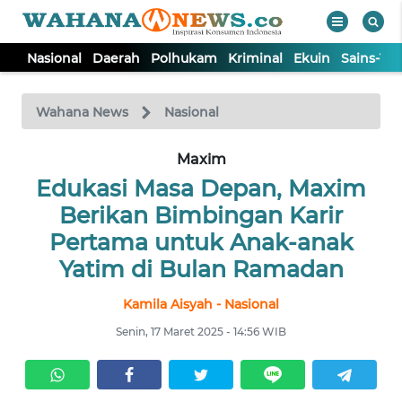
Nasional
Daerah
Polhukam
Kriminal
Ekuin
Sains-Te
WAHANA
Tutup
TV
Wahana News
Nasional
NASIONAL
Maxim
Edukasi Masa Depan, Maxim
DAERAH
Berikan Bimbingan Karir
Pertama untuk Anak-anak
POLHUKAM
Yatim di Bulan Ramadan
Kamila Aisyah - Nasional
KRIMINAL
Senin, 17 Maret 2025 - 14:56 WIB
EKUIN