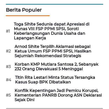
SIBARAGAS
Berita Populer
NEWS
Toga Sihite Sedunia dapat Apresiasi di
METRO
Munas VIII FSP PPMI SPSI, Soroti
SIANTAR
#1
Keberlangsungan Dunia Usaha dan
NEWS
Lapangan Kerja
Arnod Sihite Terpilih Aklamasi sebagai
METRO
#2
Ketua Umum FSP PPMI SPSI, Hasilkan
MEDAN
Sejumlah Rekomendasi Strategis
NEWS
Korban KMP Mutiara Santosa 2, Sebanyak
#3
232 Orang Dievakuasi 5 Meninggal
METRO
JAKARTA
Titin Rita Lestari Minta Status Tersangka
#4
NEWS
Kasus Suap BPK Dibatalkan
Konflik Kepentingan Jadi Pemicu Korupsi,
KRT
#5
Kementerian PANRB Dorong ASN Deklarasi
NEWS
Sejak Dini