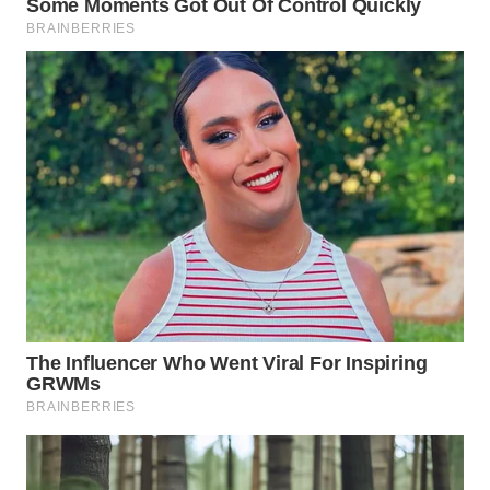
WN
NATUNA
WN
BINTAN
WN
MANDALIKA
WN
LIKUPANG
WN
LABUANBAJO
WN
BORNEO