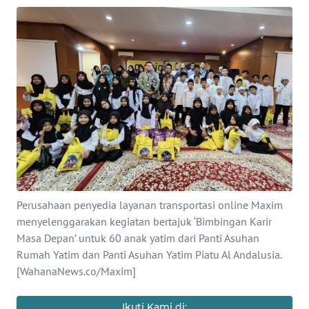
SAINS-TEKNO
KESEHATAN
INTERNASIONAL
SERBA-SERBI
PENDIDIKAN
OLAHRAGA
Perusahaan penyedia layanan transportasi online Maxim
menyelenggarakan kegiatan bertajuk ‘Bimbingan Karir
Masa Depan’ untuk 60 anak yatim dari Panti Asuhan
OPINI
Rumah Yatim dan Panti Asuhan Yatim Piatu Al Andalusia.
[WahanaNews.co/Maxim]
EDITORIAL
Ikuti Kami di: