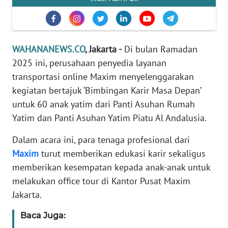
Informasi
INDEKS
BERITA
WAHANANEWS.CO
, Jakarta -
Di bulan Ramadan
2025 ini, perusahaan penyedia layanan
KONTAK
KAMI
transportasi online Maxim menyelenggarakan
kegiatan bertajuk ‘Bimbingan Karir Masa Depan’
INFO
untuk 60 anak yatim dari Panti Asuhan Rumah
IKLAN
Yatim dan Panti Asuhan Yatim Piatu Al Andalusia.
Dalam acara ini, para tenaga profesional dari
TENTANG
KAMI
Maxim
turut memberikan edukasi karir sekaligus
memberikan kesempatan kepada anak-anak untuk
PEDOMAN
melakukan office tour di Kantor Pusat Maxim
MEDIA
Jakarta.
SIBER
Baca Juga:
REDAKSI