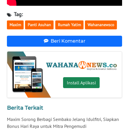
WN
NUSANTARA
Tag:
Maxim
Panti Asuhan
Rumah Yatim
Wahananewsco
WN
JOGJA
Beri Komentar
WN
JATIM
WN
BALI
Install Aplikasi
WN
KALBAR
Berita Terkait
WN
Maxim Sorong Berbagi Sembako Jelang Idulfitri, Siapkan
KALTENG
Bonus Hari Raya untuk Mitra Pengemudi