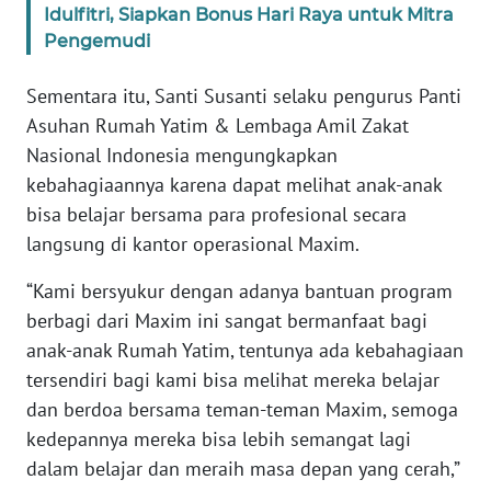
Idulfitri, Siapkan Bonus Hari Raya untuk Mitra
WN
Pengemudi
SERAMBI
Sementara itu, Santi Susanti selaku pengurus Panti
WN
Asuhan Rumah Yatim & Lembaga Amil Zakat
JAMBI
Nasional Indonesia mengungkapkan
kebahagiaannya karena dapat melihat anak-anak
WN
bisa belajar bersama para profesional secara
SULTRA
langsung di kantor operasional Maxim.
WN
“Kami bersyukur dengan adanya bantuan program
NTB
berbagi dari Maxim ini sangat bermanfaat bagi
anak-anak Rumah Yatim, tentunya ada kebahagiaan
WN
tersendiri bagi kami bisa melihat mereka belajar
SULTENG
dan berdoa bersama teman-teman Maxim, semoga
kedepannya mereka bisa lebih semangat lagi
WN
SULBAR
dalam belajar dan meraih masa depan yang cerah,”