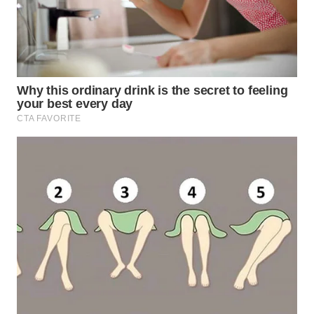
WN
SUMEDANG
WN
CIANJUR
WN
KEPULAUAN
SERIBU
WN
TANGERANG
WN
BINJAI
WN
CIREBON