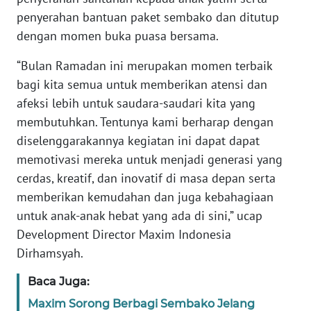
WN
penyerahan bantuan paket sembako dan ditutup
BANTEN
dengan momen buka puasa bersama.
WN
“Bulan Ramadan ini merupakan momen terbaik
NTT
bagi kita semua untuk memberikan atensi dan
afeksi lebih untuk saudara-saudari kita yang
WN
membutuhkan. Tentunya kami berharap dengan
KEPRI
diselenggarakannya kegiatan ini dapat dapat
memotivasi mereka untuk menjadi generasi yang
WN
cerdas, kreatif, dan inovatif di masa depan serta
PAPUA
memberikan kemudahan dan juga kebahagiaan
untuk anak-anak hebat yang ada di sini,” ucap
WN
PAPUA
Development Director Maxim Indonesia
BARAT
Dirhamsyah.
Baca Juga:
WN
RIAU
Maxim Sorong Berbagi Sembako Jelang