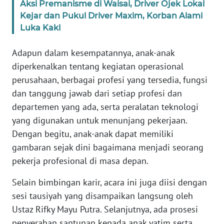
Aksi Premanisme di Waisai, Driver Ojek Lokal
Kejar dan Pukul Driver Maxim, Korban Alami
KARIR
Luka Kaki
DISCLAIMER
Adapun dalam kesempatannya, anak-anak
diperkenalkan tentang kegiatan operasional
Wahana
perusahaan, berbagai profesi yang tersedia, fungsi
News
dan tanggung jawab dari setiap profesi dan
Regional
departemen yang ada, serta peralatan teknologi
yang digunakan untuk menunjang pekerjaan.
WN
SUMUT
Dengan begitu, anak-anak dapat memiliki
gambaran sejak dini bagaimana menjadi seorang
WN
pekerja profesional di masa depan.
JAKARTA
Selain bimbingan karir, acara ini juga diisi dengan
sesi tausiyah yang disampaikan langsung oleh
WN
JABAR
Ustaz Rifky Mayu Putra. Selanjutnya, ada prosesi
penyerahan santunan kepada anak yatim serta