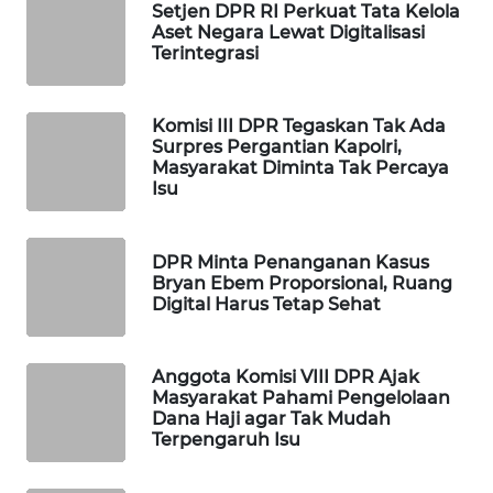
Setjen DPR RI Perkuat Tata Kelola
Aset Negara Lewat Digitalisasi
MAWAKA
Terintegrasi
ID
MARTABAT
Komisi III DPR Tegaskan Tak Ada
NET
Surpres Pergantian Kapolri,
Masyarakat Diminta Tak Percaya
Isu
PLN
WATCH
DPR Minta Penanganan Kasus
MKLI
Bryan Ebem Proporsional, Ruang
Digital Harus Tetap Sehat
LPKKI
Anggota Komisi VIII DPR Ajak
Masyarakat Pahami Pengelolaan
LKKI
Dana Haji agar Tak Mudah
Terpengaruh Isu
KOPEKLIN