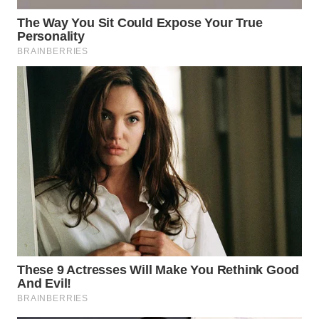
WN
INDRAMAYU
WN
KUNINGAN
WN
MAJALENGKA
WN
SUBANG
WN
SUKABUMI
WN
PURWAKARTA