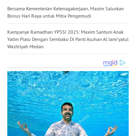
WN
Bersama Kementerian Ketenagakerjaan, Maxim Salurkan
MALUKU
Bonus Hari Raya untuk Mitra Pengemudi
WN
Kampanye Ramadhan YPSSI 2025: Maxim Santuni Anak
MALUT
Yatim Piatu Dengan Sembako Di Panti Asuhan Al Jami'yatul
Washliyah Medan
WN
DAIRI
WN
DANAU
TOBA
WN
NIAS
WN
LANGKAT