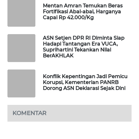
Mentan Amran Temukan Beras
PORTAL
Fortifikasi Abal-abal, Harganya
KONSUMEN
Capai Rp 42.000/Kg
FORWAMKI
ASN Setjen DPR RI Diminta Siap
Hadapi Tantangan Era VUCA,
ALPERKLINAS
Suprihartini Tekankan Nilai
BerAKHLAK
FORJASIDA
Konflik Kepentingan Jadi Pemicu
TAMBANG
Korupsi, Kementerian PANRB
NEWS
Dorong ASN Deklarasi Sejak Dini
SITUNGIR
NEWS
KOMENTAR
SIDIKALANG
NEWS