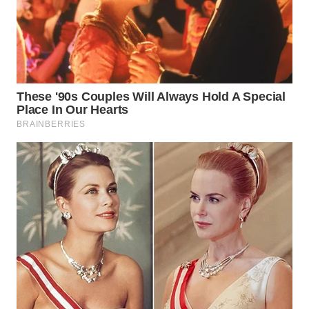
WAHANA
LISTRIK
WAHANA
TRAVEL
WAHANA
TV
WAHANANEWS
ID
WAHANANEWS
CO ID
WAHANANEWS
NET