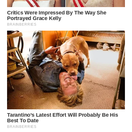
WAHANA
SPORT
WAHANA
UMKM
WAHANA
SELEB
WAHANA
PERSONA
WAHANA
OTOMOTIF
WAHANA
HEALTH