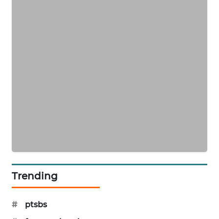
KARING
NEWS
JURNAL
MARITIM
HUMBANG
NEWS
GARONGGANG
NEWS
FISUELRI
ID
Trending
ENERGI
NEWS
#
ptsbs