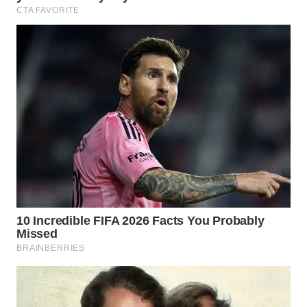
TAPANULI
TENGAH
WN DELI
SERDANG
WN
TEBING
TINGGI
WN
PAKPAK
WN
KARAWANG
WN
BEKASI