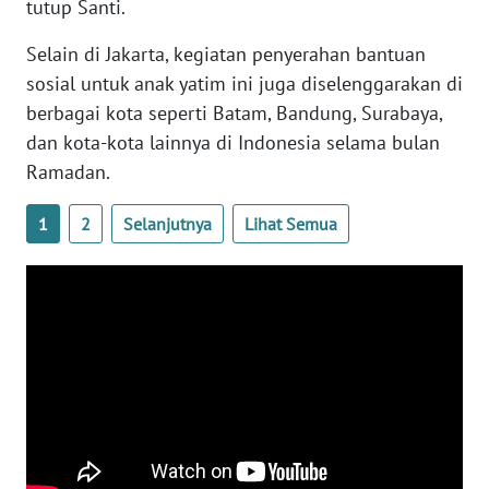
tutup Santi.
WN
Selain di Jakarta, kegiatan penyerahan bantuan
BABEL
sosial untuk anak yatim ini juga diselenggarakan di
berbagai kota seperti Batam, Bandung, Surabaya,
WN
SUMBAR
dan kota-kota lainnya di Indonesia selama bulan
Ramadan.
WN
SUMSEL
1
2
Selanjutnya
Lihat Semua
WN
BENGKULU
WN
LAMPUNG
WN
JATENG