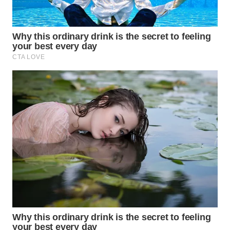
WN
TAPANULI
SELATAN
WN
TANJUNG
LESUNG
WN
KARO
WN
SIMALUNGUN
WN
LABUHANBATU
WN