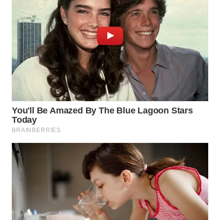
WN
BOGOR
WN
DEPOK
WN
TAPANULI
UTARA
WN
SAMOSIR
WN
PADANG
LAWAS