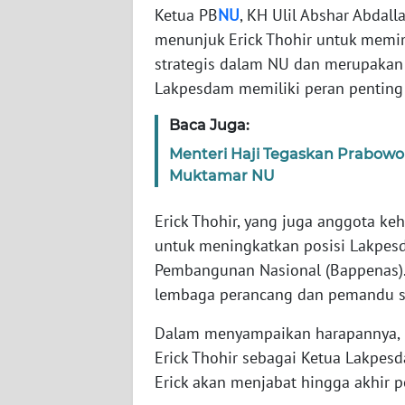
Ketua PB
NU
, KH Ulil Abshar Abdal
menunjuk Erick Thohir untuk memi
WN
strategis dalam NU dan merupakan w
NTT
Lakpesdam memiliki peran penting 
WN
Baca Juga:
KEPRI
Menteri Haji Tegaskan Prabow
Muktamar NU
WN
PAPUA
Erick Thohir, yang juga anggota ke
untuk meningkatkan posisi Lakpe
WN
PAPUA
Pembangunan Nasional (Bappenas).
BARAT
lembaga perancang dan pemandu sel
Dalam menyampaikan harapannya, G
WN
RIAU
Erick Thohir sebagai Ketua Lakpesd
Erick akan menjabat hingga akhir 
WN