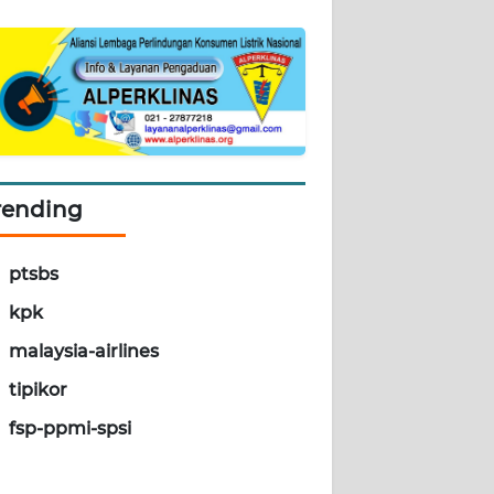
rending
ptsbs
kpk
malaysia-airlines
tipikor
fsp-ppmi-spsi