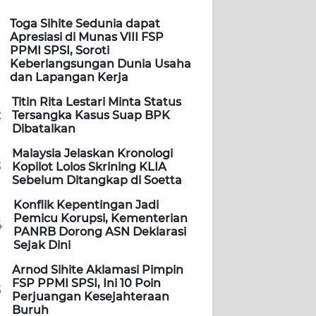
Toga Sihite Sedunia dapat
Apresiasi di Munas VIII FSP
PPMI SPSI, Soroti
Keberlangsungan Dunia Usaha
dan Lapangan Kerja
Titin Rita Lestari Minta Status
2
Tersangka Kasus Suap BPK
Dibatalkan
Malaysia Jelaskan Kronologi
3
Kopilot Lolos Skrining KLIA
Sebelum Ditangkap di Soetta
Konflik Kepentingan Jadi
Pemicu Korupsi, Kementerian
4
PANRB Dorong ASN Deklarasi
Sejak Dini
Arnod Sihite Aklamasi Pimpin
FSP PPMI SPSI, Ini 10 Poin
5
Perjuangan Kesejahteraan
Buruh