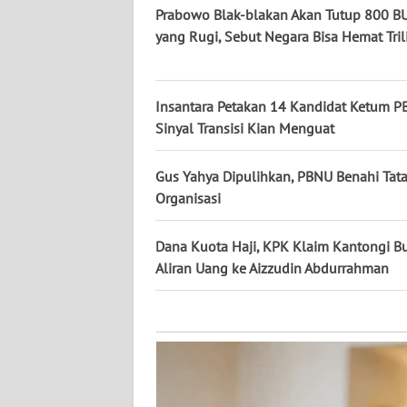
KALTARA
Prabowo Blak-blakan Akan Tutup 800 
yang Rugi, Sebut Negara Bisa Hemat Tri
WN
KALSEL
Insantara Petakan 14 Kandidat Ketum P
WN
Sinyal Transisi Kian Menguat
KALTIM
Gus Yahya Dipulihkan, PBNU Benahi Tata
WN
Organisasi
SULSEL
Dana Kuota Haji, KPK Klaim Kantongi Bu
WN
Aliran Uang ke Aizzudin Abdurrahman
GORONTALO
WN
SULUT
WN
MALUKU