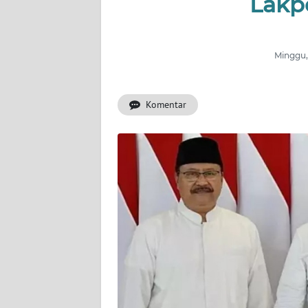
Lak
INDEKS
BERITA
Minggu,
KONTAK
KAMI
Komentar
INFO
IKLAN
TENTANG
KAMI
PEDOMAN
MEDIA
SIBER
REDAKSI