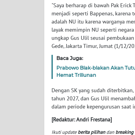
SERAMBI
"Saya berharap di bawah Pak Erick T
menjadi seperti Bappenas, karena
WN
adalah NU itu karena warganya mer
JAMBI
layak memimpin NU seperti negara 
ungkap Gus Ulil seusai pembukaan
WN
Gede, Jakarta Timur, Jumat (1/12/20
SULTRA
Baca Juga:
WN
Prabowo Blak-blakan Akan Tut
NTB
Hemat Triliunan
WN
Dengan SK yang sudah diterbitkan
SULTENG
tahun 2027, dan Gus Ulil menambah
dalam periode kepengurusan saat in
WN
SULBAR
[Redaktur: Andri Frestana]
WN
Ikuti update
berita pilihan
dan
breaking