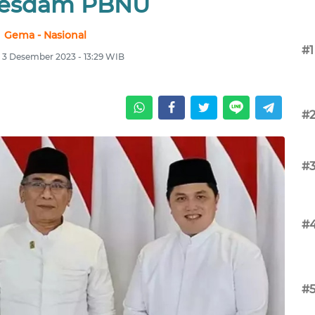
pesdam PBNU
Gema - Nasional
#1
 3 Desember 2023 - 13:29 WIB
#
#
#
#