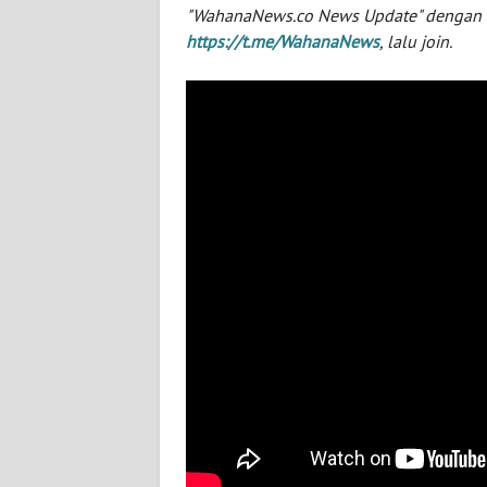
BABEL
"WahanaNews.co News Update" dengan ins
https://t.me/WahanaNews
, lalu join.
WN
SUMBAR
WN
SUMSEL
WN
BENGKULU
WN
LAMPUNG
WN
JATENG
WN