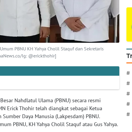
a Umum PBNU KH Yahya Cholil Staquf dan Sekretaris
T
naNews.co/Ig: @erickthohir]
#
#
#
Besar Nahdlatul Ulama (PBNU) secara resmi
#
Erick Thohir telah diangkat sebagai Ketua
#
 Sumber Daya Manusia (Lakpesdam) PBNU.
Umum PBNU, KH Yahya Cholil Staquf atau Gus Yahya.