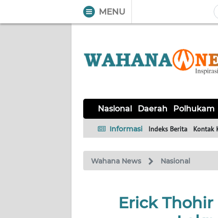
MENU
WAHANA
Tutup
TV
NASIONAL
DAERAH
POLHUKAM
KRIMINAL
EKUIN
SAINS-
KESEHATAN
INTERNASIONAL
Nasional
Daerah
Polhukam
TEKNO
Informasi
Indeks Berita
Kontak 
SERBA-
PENDIDIKAN
OLAHRAGA
OPINI
SERBI
Wahana News
Nasional
EDITORIAL
Erick Thohi
Informasi