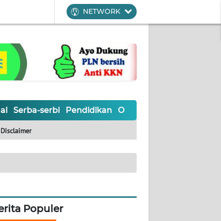
NETWORK
al
Serba-serbi
Pendidikan
Olahraga
Opini
Editoria
Disclaimer
erita Populer