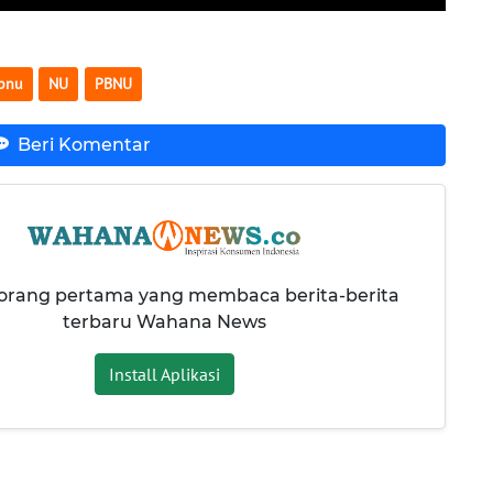
bnu
NU
PBNU
Beri Komentar
 orang pertama yang membaca berita-berita
terbaru Wahana News
Install Aplikasi