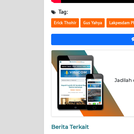
NUSANTARA
Tag:
WN
Erick Thohir
Gus Yahya
Lakpesdam P
JOGJA
WN
JATIM
WN
BALI
Jadilah
WN
KALBAR
WN
KALTENG
Berita Terkait
WN