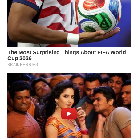
WN
INDRAMAYU
WN
KUNINGAN
WN
MAJALENGKA
WN
SUBANG
WN
SUKABUMI
WN
PURWAKARTA