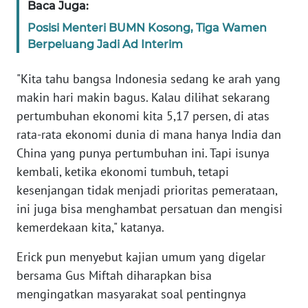
Baca Juga:
Posisi Menteri BUMN Kosong, Tiga Wamen
KARIR
Berpeluang Jadi Ad Interim
DISCLAIMER
"Kita tahu bangsa Indonesia sedang ke arah yang
makin hari makin bagus. Kalau dilihat sekarang
Wahana
pertumbuhan ekonomi kita 5,17 persen, di atas
News
Regional
rata-rata ekonomi dunia di mana hanya India dan
China yang punya pertumbuhan ini. Tapi isunya
WN
kembali, ketika ekonomi tumbuh, tetapi
SUMUT
kesenjangan tidak menjadi prioritas pemerataan,
ini juga bisa menghambat persatuan dan mengisi
WN
kemerdekaan kita," katanya.
JAKARTA
Erick pun menyebut kajian umum yang digelar
WN
bersama Gus Miftah diharapkan bisa
JABAR
mengingatkan masyarakat soal pentingnya