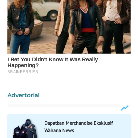
WAHANA
LISTRIK
WAHANA
TRAVEL
WAHANA
TV
WAHANANEWS
ID
Advertorial
WAHANANEWS
CO ID
Dapatkan Merchandise Eksklusif
WAHANANEWS
NET
Wahana News