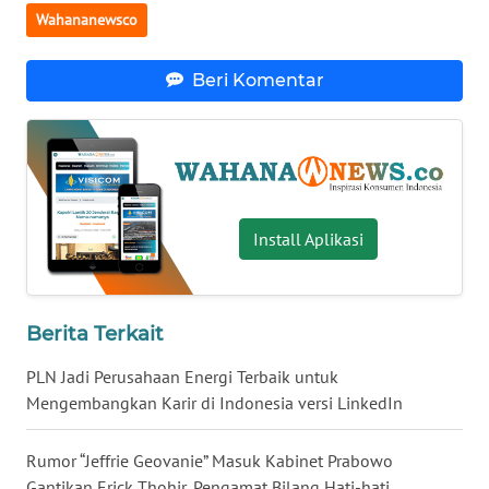
Wahananewsco
WN
BABEL
Beri Komentar
WN
SUMBAR
WN
SUMSEL
Install Aplikasi
WN
BENGKULU
Berita Terkait
WN
PLN Jadi Perusahaan Energi Terbaik untuk
LAMPUNG
Mengembangkan Karir di Indonesia versi LinkedIn
WN
JATENG
Rumor “Jeffrie Geovanie” Masuk Kabinet Prabowo
Gantikan Erick Thohir, Pengamat Bilang Hati-hati