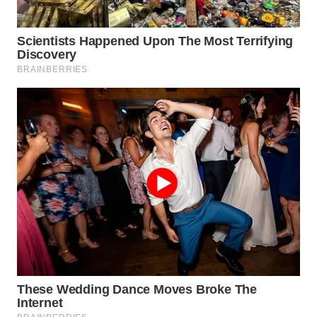
WN
NATUNA
WN
BINTAN
WN
MANDALIKA
WN
LIKUPANG
WN
LABUANBAJO
WN
BORNEO