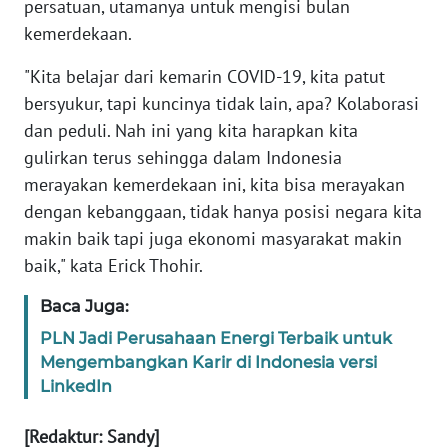
persatuan, utamanya untuk mengisi bulan
WN
kemerdekaan.
BANTEN
"Kita belajar dari kemarin COVID-19, kita patut
WN
bersyukur, tapi kuncinya tidak lain, apa? Kolaborasi
NTT
dan peduli. Nah ini yang kita harapkan kita
gulirkan terus sehingga dalam Indonesia
WN
merayakan kemerdekaan ini, kita bisa merayakan
KEPRI
dengan kebanggaan, tidak hanya posisi negara kita
makin baik tapi juga ekonomi masyarakat makin
WN
PAPUA
baik," kata Erick Thohir.
Baca Juga:
WN
PAPUA
PLN Jadi Perusahaan Energi Terbaik untuk
BARAT
Mengembangkan Karir di Indonesia versi
LinkedIn
WN
RIAU
[Redaktur: Sandy]