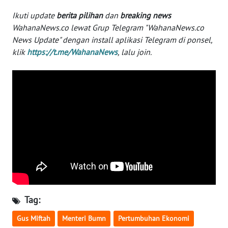
Ikuti update
berita pilihan
dan
breaking news
WN
WahanaNews.co lewat Grup Telegram "WahanaNews.co
SERAMBI
News Update" dengan install aplikasi Telegram di ponsel,
klik
https://t.me/WahanaNews
, lalu join.
WN
JAMBI
WN
SULTRA
WN
NTB
WN
SULTENG
Tag:
WN
SULBAR
Gus Miftah
Menteri Bumn
Pertumbuhan Ekonomi