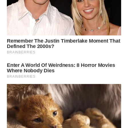
WN
TAPANULI
SELATAN
WN
TANJUNG
LESUNG
WN
KARO
WN
SIMALUNGUN
WN
LABUHANBATU
WN