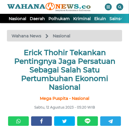
Nasional
Daerah
Polhukam
Kriminal
Ekuin
Sains-Te
WAHANA
Tutup
TV
Wahana News
Nasional
NASIONAL
Erick Thohir Tekankan
Pentingnya Jaga Persatuan
DAERAH
Sebagai Salah Satu
Pertumbuhan Ekonomi
POLHUKAM
Nasional
Mega Puspita - Nasional
KRIMINAL
Sabtu, 12 Agustus 2023 - 05:20 WIB
EKUIN