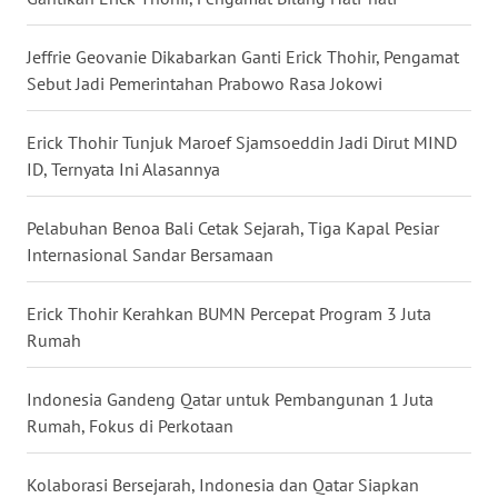
WN
NUSANTARA
Jeffrie Geovanie Dikabarkan Ganti Erick Thohir, Pengamat
Sebut Jadi Pemerintahan Prabowo Rasa Jokowi
WN
JOGJA
Erick Thohir Tunjuk Maroef Sjamsoeddin Jadi Dirut MIND
ID, Ternyata Ini Alasannya
WN
JATIM
Pelabuhan Benoa Bali Cetak Sejarah, Tiga Kapal Pesiar
Internasional Sandar Bersamaan
WN
BALI
Erick Thohir Kerahkan BUMN Percepat Program 3 Juta
Rumah
WN
KALBAR
Indonesia Gandeng Qatar untuk Pembangunan 1 Juta
Rumah, Fokus di Perkotaan
WN
KALTENG
Kolaborasi Bersejarah, Indonesia dan Qatar Siapkan