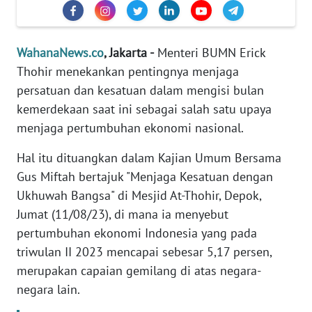
Informasi
INDEKS
BERITA
WahanaNews.co
, Jakarta -
Menteri BUMN Erick
Thohir menekankan pentingnya menjaga
KONTAK
persatuan dan kesatuan dalam mengisi bulan
KAMI
kemerdekaan saat ini sebagai salah satu upaya
menjaga pertumbuhan ekonomi nasional.
INFO
IKLAN
Hal itu dituangkan dalam Kajian Umum Bersama
Gus Miftah bertajuk "Menjaga Kesatuan dengan
TENTANG
Ukhuwah Bangsa" di Mesjid At-Thohir, Depok,
KAMI
Jumat (11/08/23), di mana ia menyebut
pertumbuhan ekonomi Indonesia yang pada
PEDOMAN
triwulan II 2023 mencapai sebesar 5,17 persen,
MEDIA
merupakan capaian gemilang di atas negara-
SIBER
negara lain.
REDAKSI