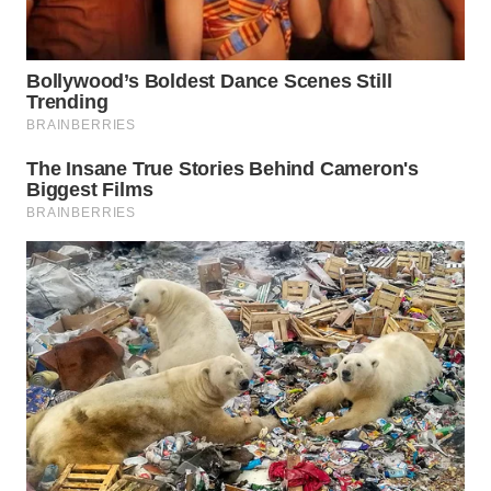
WN
PRIANGAN
TIMUR
WN
SEMARANG
WN
SOLO
WN
BOROBUDUR
WN
MADURA
WN
SURABAYA