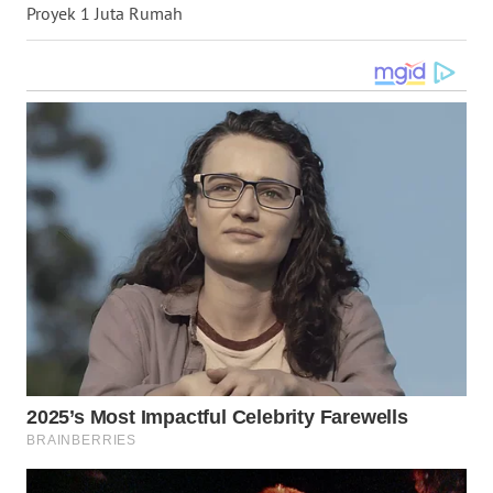
Proyek 1 Juta Rumah
WN
KALTARA
WN
KALSEL
WN
KALTIM
WN
SULSEL
WN
GORONTALO
WN
SULUT