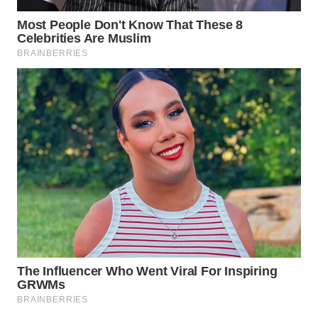
WN
BOGOR
WN
DEPOK
WN
TAPANULI
UTARA
WN
SAMOSIR
WN
PADANG
LAWAS