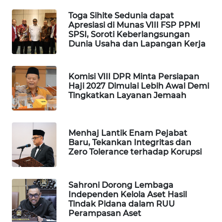
WAHANA
Toga Sihite Sedunia dapat
DESA
Apresiasi di Munas VIII FSP PPMI
WISATA
SPSI, Soroti Keberlangsungan
Dunia Usaha dan Lapangan Kerja
LAPAK
WAHANA
Komisi VIII DPR Minta Persiapan
Haji 2027 Dimulai Lebih Awal Demi
Wahana
Tingkatkan Layanan Jemaah
Network
KONSUMEN
Menhaj Lantik Enam Pejabat
LISTRIK
Baru, Tekankan Integritas dan
Zero Tolerance terhadap Korupsi
MASYARAKAT
KELISTRIKAN
Sahroni Dorong Lembaga
Independen Kelola Aset Hasil
WALINKI
Tindak Pidana dalam RUU
ID
Perampasan Aset