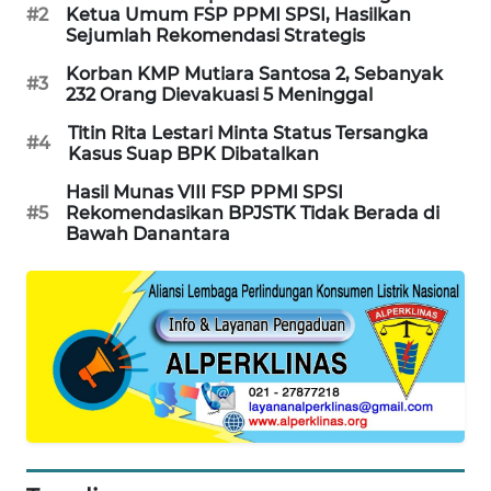
#2
Ketua Umum FSP PPMI SPSI, Hasilkan
PORTAL
Sejumlah Rekomendasi Strategis
KONSUMEN
Korban KMP Mutiara Santosa 2, Sebanyak
#3
232 Orang Dievakuasi 5 Meninggal
FORWAMKI
Titin Rita Lestari Minta Status Tersangka
#4
Kasus Suap BPK Dibatalkan
ALPERKLINAS
Hasil Munas VIII FSP PPMI SPSI
#5
Rekomendasikan BPJSTK Tidak Berada di
FORJASIDA
Bawah Danantara
TAMBANG
NEWS
SITUNGIR
NEWS
SIDIKALANG
NEWS