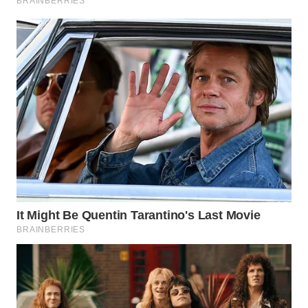
Wahana
Media
Group
WAHANA
NEWS
WAHANA
TANI
WAHANA
ADVOKAT
WAHANA
INFRASTRUKTUR
WAHANA
KONSUMEN