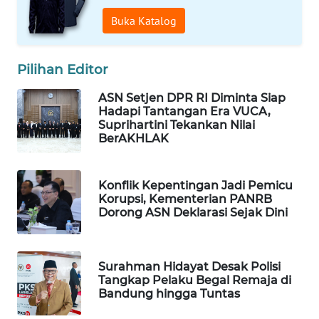
WAHANA
Buka Katalog
SPORT
Pilihan Editor
WAHANA
UMKM
ASN Setjen DPR RI Diminta Siap
Hadapi Tantangan Era VUCA,
WAHANA
Suprihartini Tekankan Nilai
BerAKHLAK
SELEB
WAHANA
Konflik Kepentingan Jadi Pemicu
PERSONA
Korupsi, Kementerian PANRB
Dorong ASN Deklarasi Sejak Dini
WAHANA
OTOMOTIF
Surahman Hidayat Desak Polisi
Tangkap Pelaku Begal Remaja di
WAHANA
Bandung hingga Tuntas
HEALTH