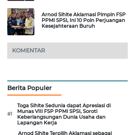
MAWAKA
Arnod Sihite Aklamasi Pimpin FSP
ID
PPMI SPSI, Ini 10 Poin Perjuangan
Kesejahteraan Buruh
MARTABAT
NET
KOMENTAR
PLN
WATCH
MKLI
Berita Populer
LPKKI
Toga Sihite Sedunia dapat Apresiasi di
LKKI
Munas VIII FSP PPMI SPSI, Soroti
#1
Keberlangsungan Dunia Usaha dan
Lapangan Kerja
KOPEKLIN
Arnod Sihite Terpilih Aklamasi sebagai