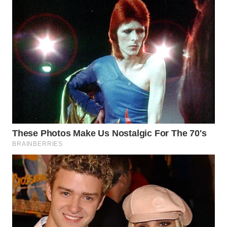
WN
MALUKU
WN
MALUT
WN
DAIRI
WN
DANAU
TOBA
WN
NIAS
WN
LANGKAT