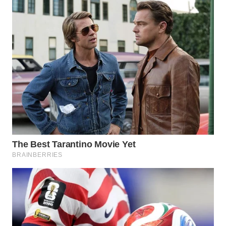
WN
SUMEDANG
WN
CIANJUR
WN
KEPULAUAN
SERIBU
WN
TANGERANG
WN
BINJAI
WN
CIREBON