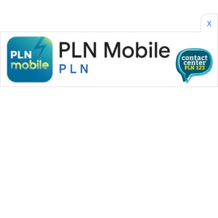
X
WAHANA MEDIA GROUP
|
|
|
WAHANA NEWS co
WAHANA TANI
WAHANA ADVOKAT