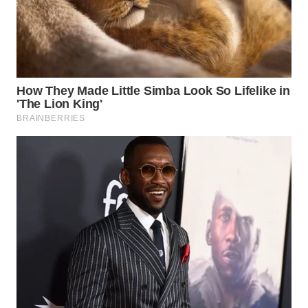
TAPANULI
TENGAH
WN DELI
SERDANG
WN
TEBING
TINGGI
WN
PAKPAK
WN
KARAWANG
WN
BEKASI