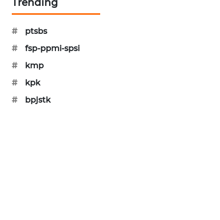
Trending
SIBARAGAS
NEWS
#
ptsbs
#
fsp-ppmi-spsi
METRO
SIANTAR
#
kmp
NEWS
#
kpk
METRO
#
bpjstk
MEDAN
NEWS
METRO
JAKARTA
NEWS
KRT
NEWS