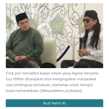
SAINS-TEKNO
KESEHATAN
INTERNASIONAL
SERBA-SERBI
PENDIDIKAN
OLAHRAGA
Erick pun menyebut kajian umum yang digelar bersama
Gus Miftah diharapkan bisa mengingatkan masyarakat
OPINI
soal pentingnya persatuan, utamanya untuk mengisi
bulan kemerdekaan. [WahanaNews.co/Antara]
EDITORIAL
Ikuti Kami di: