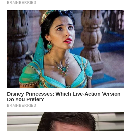
WN
INDRAMAYU
WN
KUNINGAN
WN
MAJALENGKA
WN
SUBANG
WN
SUKABUMI
WN
PURWAKARTA