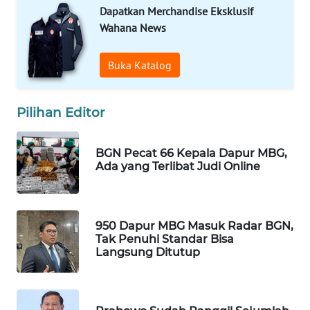
Dapatkan Merchandise Eksklusif
WAHANA
Wahana News
SPORT
Buka Katalog
WAHANA
UMKM
Pilihan Editor
WAHANA
SELEB
BGN Pecat 66 Kepala Dapur MBG,
Ada yang Terlibat Judi Online
WAHANA
PERSONA
WAHANA
950 Dapur MBG Masuk Radar BGN,
OTOMOTIF
Tak Penuhi Standar Bisa
Langsung Ditutup
WAHANA
HEALTH