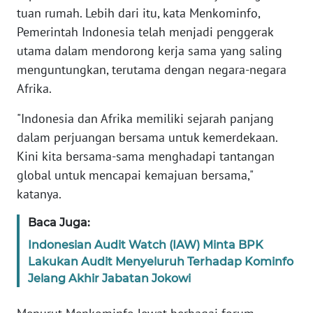
WN
tuan rumah. Lebih dari itu, kata Menkominfo,
BANTEN
Pemerintah Indonesia telah menjadi penggerak
utama dalam mendorong kerja sama yang saling
WN
menguntungkan, terutama dengan negara-negara
NTT
Afrika.
WN
"Indonesia dan Afrika memiliki sejarah panjang
KEPRI
dalam perjuangan bersama untuk kemerdekaan.
Kini kita bersama-sama menghadapi tantangan
WN
global untuk mencapai kemajuan bersama,"
PAPUA
katanya.
WN
Baca Juga:
PAPUA
Indonesian Audit Watch (IAW) Minta BPK
BARAT
Lakukan Audit Menyeluruh Terhadap Kominfo
Jelang Akhir Jabatan Jokowi
WN
RIAU