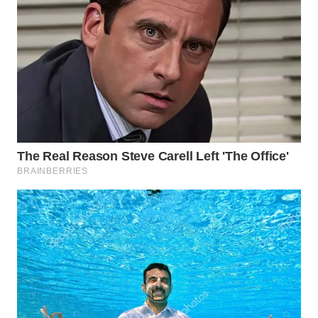
WN
PRIANGAN
TIMUR
WN
SEMARANG
WN
SOLO
WN
BOROBUDUR
WN
MADURA
WN
SURABAYA