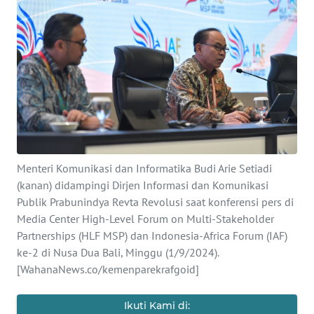
SAINS-TEKNO
KESEHATAN
INTERNASIONAL
SERBA-SERBI
PENDIDIKAN
Menteri Komunikasi dan Informatika Budi Arie Setiadi
(kanan) didampingi Dirjen Informasi dan Komunikasi
Publik Prabunindya Revta Revolusi saat konferensi pers di
OLAHRAGA
Media Center High-Level Forum on Multi-Stakeholder
Partnerships (HLF MSP) dan Indonesia-Africa Forum (IAF)
OPINI
ke-2 di Nusa Dua Bali, Minggu (1/9/2024).
[WahanaNews.co/kemenparekrafgoid]
EDITORIAL
Ikuti Kami di: