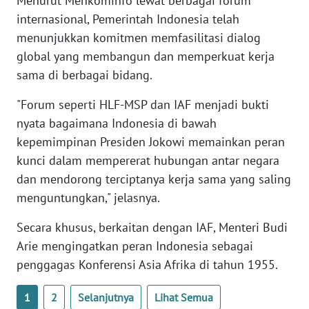
Menurut Menkominfo lewat berbagai forum
internasional, Pemerintah Indonesia telah
WN
menunjukkan komitmen memfasilitasi dialog
SERAMBI
global yang membangun dan memperkuat kerja
sama di berbagai bidang.
WN
JAMBI
"Forum seperti HLF-MSP dan IAF menjadi bukti
nyata bagaimana Indonesia di bawah
WN
SULTRA
kepemimpinan Presiden Jokowi memainkan peran
kunci dalam mempererat hubungan antar negara
WN
dan mendorong terciptanya kerja sama yang saling
NTB
menguntungkan," jelasnya.
Secara khusus, berkaitan dengan IAF, Menteri Budi
WN
SULTENG
Arie mengingatkan peran Indonesia sebagai
penggagas Konferensi Asia Afrika di tahun 1955.
WN
SULBAR
1
2
Selanjutnya
Lihat Semua