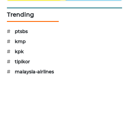
SIBARAGAS
NEWS
Trending
METRO
#
ptsbs
SIANTAR
NEWS
#
kmp
#
kpk
METRO
#
tipikor
MEDAN
NEWS
#
malaysia-airlines
METRO
JAKARTA
NEWS
KRT
NEWS