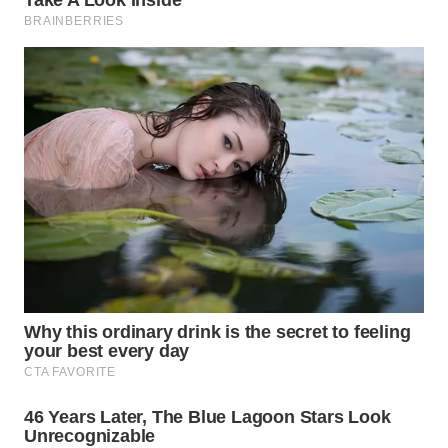
WN
SUMEDANG
WN
CIANJUR
WN
KEPULAUAN
SERIBU
WN
TANGERANG
WN
BINJAI
WN
CIREBON