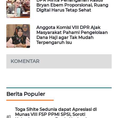
DPR Minta Penanganan Kasus
Bryan Ebem Proporsional, Ruang
MAWAKA
Digital Harus Tetap Sehat
ID
Anggota Komisi VIII DPR Ajak
MARTABAT
Masyarakat Pahami Pengelolaan
NET
Dana Haji agar Tak Mudah
Terpengaruh Isu
PLN
WATCH
KOMENTAR
MKLI
LPKKI
Berita Populer
LKKI
KOPEKLIN
Toga Sihite Sedunia dapat Apresiasi di
Munas VIII FSP PPMI SPSI, Soroti
#1