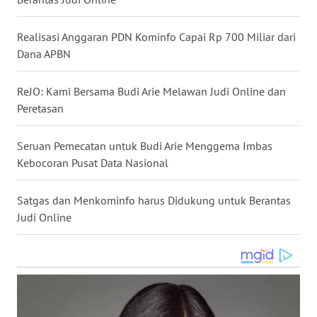
WN
KALTARA
Realisasi Anggaran PDN Kominfo Capai Rp 700 Miliar dari
Dana APBN
WN
KALSEL
ReJO: Kami Bersama Budi Arie Melawan Judi Online dan
Peretasan
WN
KALTIM
Seruan Pemecatan untuk Budi Arie Menggema Imbas
Kebocoran Pusat Data Nasional
WN
SULSEL
Satgas dan Menkominfo harus Didukung untuk Berantas
Judi Online
WN
GORONTALO
WN
SULUT