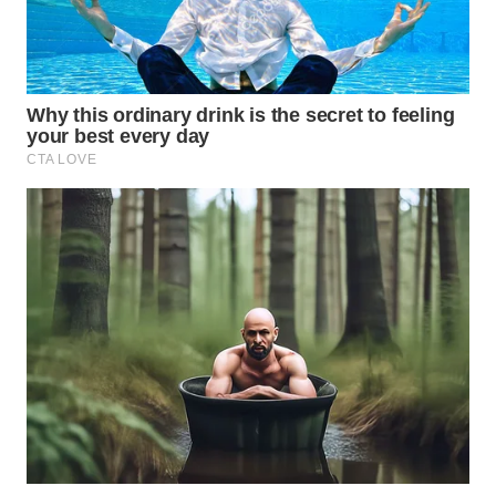
WN
NATUNA
WN
BINTAN
WN
MANDALIKA
WN
LIKUPANG
WN
LABUANBAJO
WN
BORNEO