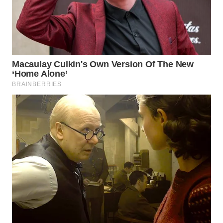
WN
TAPANULI
SELATAN
WN
TANJUNG
LESUNG
WN
KARO
WN
SIMALUNGUN
WN
LABUHANBATU
WN