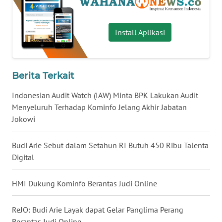
WN
NUSANTARA
Install Aplikasi
WN
JOGJA
Berita Terkait
WN
Indonesian Audit Watch (IAW) Minta BPK Lakukan Audit
JATIM
Menyeluruh Terhadap Kominfo Jelang Akhir Jabatan
Jokowi
WN
BALI
Budi Arie Sebut dalam Setahun RI Butuh 450 Ribu Talenta
Digital
WN
KALBAR
HMI Dukung Kominfo Berantas Judi Online
WN
KALTENG
ReJO: Budi Arie Layak dapat Gelar Panglima Perang
Berantas Judi Online