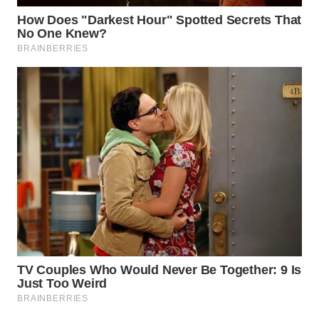
TAPANULI
TENGAH
WN DELI
SERDANG
WN
TEBING
TINGGI
WN
PAKPAK
WN
KARAWANG
WN
BEKASI