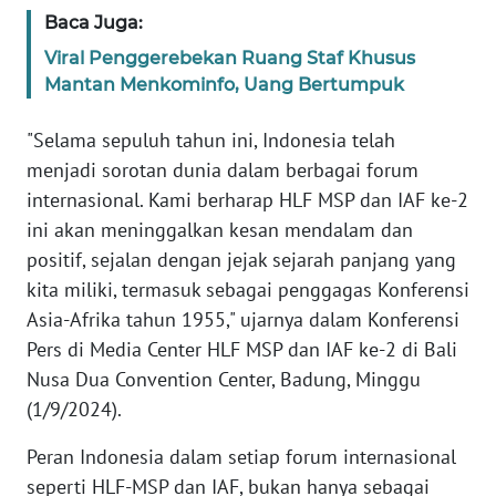
Baca Juga:
KARIR
Viral Penggerebekan Ruang Staf Khusus
Mantan Menkominfo, Uang Bertumpuk
DISCLAIMER
"Selama sepuluh tahun ini, Indonesia telah
Wahana
menjadi sorotan dunia dalam berbagai forum
News
internasional. Kami berharap HLF MSP dan IAF ke-2
Regional
ini akan meninggalkan kesan mendalam dan
positif, sejalan dengan jejak sejarah panjang yang
WN
kita miliki, termasuk sebagai penggagas Konferensi
SUMUT
Asia-Afrika tahun 1955," ujarnya dalam Konferensi
Pers di Media Center HLF MSP dan IAF ke-2 di Bali
WN
JAKARTA
Nusa Dua Convention Center, Badung, Minggu
(1/9/2024).
WN
Peran Indonesia dalam setiap forum internasional
JABAR
seperti HLF-MSP dan IAF, bukan hanya sebagai