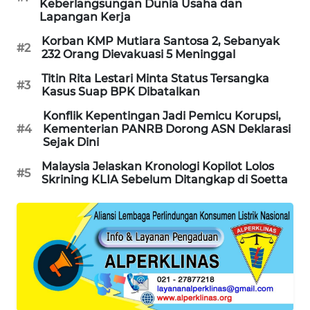
Keberlangsungan Dunia Usaha dan
PORTAL
Lapangan Kerja
KONSUMEN
Korban KMP Mutiara Santosa 2, Sebanyak
#2
232 Orang Dievakuasi 5 Meninggal
FORWAMKI
Titin Rita Lestari Minta Status Tersangka
#3
Kasus Suap BPK Dibatalkan
ALPERKLINAS
Konflik Kepentingan Jadi Pemicu Korupsi,
#4
Kementerian PANRB Dorong ASN Deklarasi
FORJASIDA
Sejak Dini
Malaysia Jelaskan Kronologi Kopilot Lolos
#5
TAMBANG
Skrining KLIA Sebelum Ditangkap di Soetta
NEWS
SITUNGIR
NEWS
SIDIKALANG
NEWS