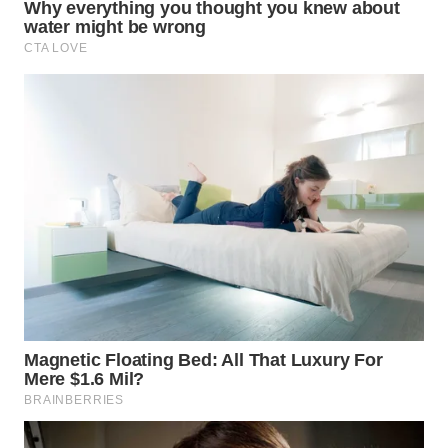
Wahana
Media
Group
WAHANA
NEWS
WAHANA
TANI
WAHANA
ADVOKAT
WAHANA
INFRASTRUKTUR
WAHANA
KONSUMEN