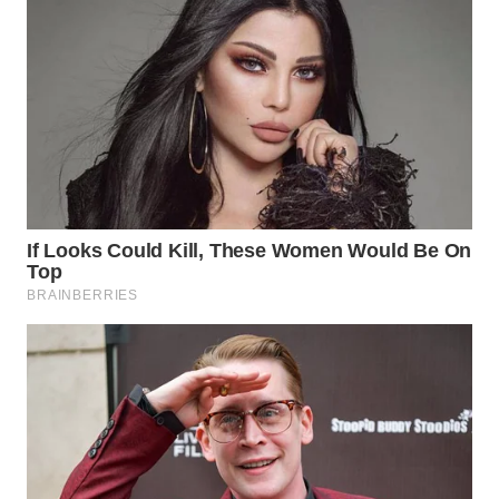
WN
MALUKU
WN
MALUT
WN
DAIRI
WN
DANAU
TOBA
WN
NIAS
WN
LANGKAT