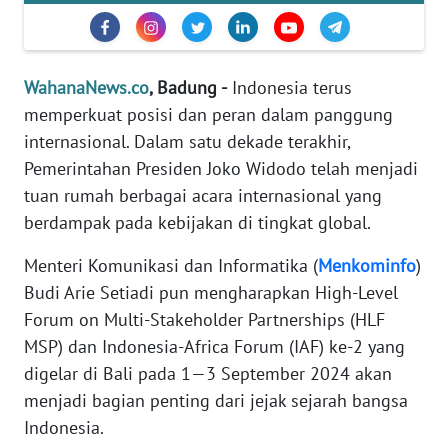
Informasi
INDEKS
BERITA
WahanaNews.co
, Badung -
Indonesia terus
memperkuat posisi dan peran dalam panggung
KONTAK
internasional. Dalam satu dekade terakhir,
KAMI
Pemerintahan Presiden Joko Widodo telah menjadi
tuan rumah berbagai acara internasional yang
INFO
IKLAN
berdampak pada kebijakan di tingkat global.
Menteri Komunikasi dan Informatika (
Menkominfo
)
TENTANG
Budi Arie Setiadi pun mengharapkan High-Level
KAMI
Forum on Multi-Stakeholder Partnerships (HLF
MSP) dan Indonesia-Africa Forum (IAF) ke-2 yang
PEDOMAN
MEDIA
digelar di Bali pada 1—3 September 2024 akan
SIBER
menjadi bagian penting dari jejak sejarah bangsa
Indonesia.
REDAKSI