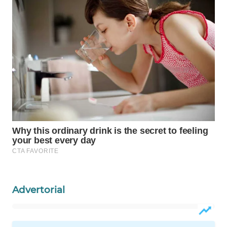
WAHANA
LISTRIK
WAHANA
TRAVEL
WAHANA
TV
WAHANANEWS
ID
WAHANANEWS
CO ID
Advertorial
WAHANANEWS
NET