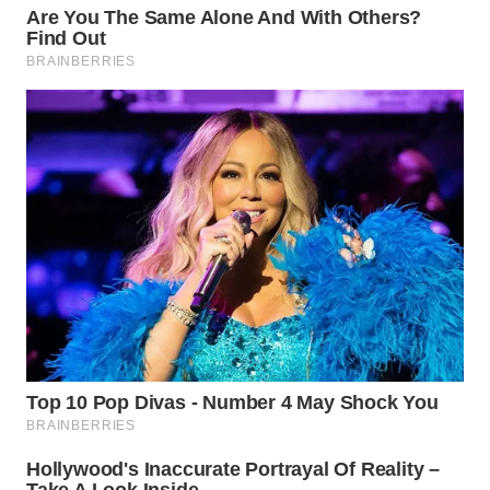
WN
BOGOR
WN
DEPOK
WN
TAPANULI
UTARA
WN
SAMOSIR
WN
PADANG
LAWAS