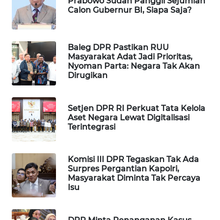
Prabowo Sudah Panggil Sejumlah
Calon Gubernur BI, Siapa Saja?
WAHANA
DESA
WISATA
Baleg DPR Pastikan RUU
Masyarakat Adat Jadi Prioritas,
LAPAK
Nyoman Parta: Negara Tak Akan
WAHANA
Dirugikan
Wahana
Network
Setjen DPR RI Perkuat Tata Kelola
Aset Negara Lewat Digitalisasi
Terintegrasi
KONSUMEN
LISTRIK
Komisi III DPR Tegaskan Tak Ada
MASYARAKAT
Surpres Pergantian Kapolri,
KELISTRIKAN
Masyarakat Diminta Tak Percaya
Isu
WALINKI
ID