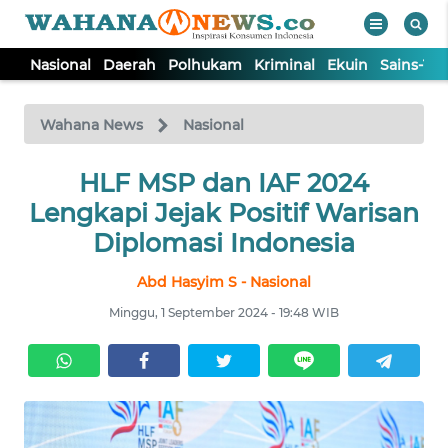
Nasional
Daerah
Polhukam
Kriminal
Ekuin
Sains-Te
WAHANA
Tutup
TV
Wahana News
Nasional
NASIONAL
HLF MSP dan IAF 2024
Lengkapi Jejak Positif Warisan
DAERAH
Diplomasi Indonesia
Abd Hasyim S - Nasional
POLHUKAM
Minggu, 1 September 2024 - 19:48 WIB
KRIMINAL
EKUIN