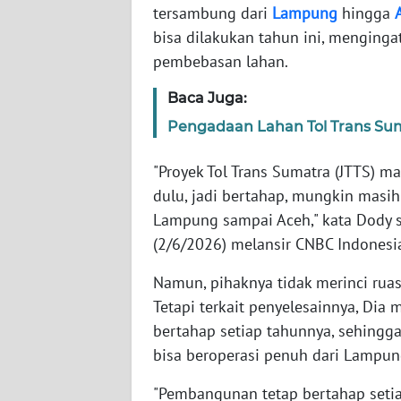
tersambung dari
Lampung
hingga
bisa dilakukan tahun ini, menging
WN
pembebasan lahan.
NTT
Baca Juga:
WN
Pengadaan Lahan Tol Trans Sum
KEPRI
"Proyek Tol Trans Sumatra (JTTS) ma
WN
dulu, jadi bertahap, mungkin masih
PAPUA
Lampung sampai Aceh," kata Dody s
(2/6/2026) melansir CNBC Indonesi
WN
PAPUA
Namun, pihaknya tidak merinci ruas
BARAT
Tetapi terkait penyelesainnya, Di
bertahap setiap tahunnya, sehing
WN
RIAU
bisa beroperasi penuh dari Lampun
"Pembangunan tetap bertahap setiap
WN