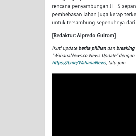
BABEL
rencana penyambungan JTTS sepanjan
pembebasan lahan juga kerap terk
WN
untuk tersambung sepenuhnya dari
SUMBAR
[Redaktur: Alpredo Gultom]
WN
Ikuti update
berita pilihan
dan
breaking
SUMSEL
"WahanaNews.co News Update" dengan ins
https://t.me/WahanaNews
, lalu join.
WN
BENGKULU
WN
LAMPUNG
WN
JATENG
WN