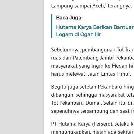
SERAMBI
Lampung sampai Aceh," terangnya.
Baca Juga:
WN
JAMBI
Hutama Karya Berikan Bantuan
Logam di Ogan Ilir
WN
SULTRA
Sebelumnya, pembangunan Tol Trans
ruas dari Palembang-Jambi-Pekanb
WN
masyarakat yang ingin ke Medan hi
NTB
harus melewati Jalan Lintas Timur.
Begitu juga setelah Pekanbaru hing
WN
SULTENG
dibangun, sehingga masyarakat teta
Tol Pekanbaru-Dumai. Selain itu, di
WN
sepenuhnya tersambung dan saat in
SULBAR
PT Hutama Karya (Persero), selaku 
WN
mengungkapkan, masih ada sekitar