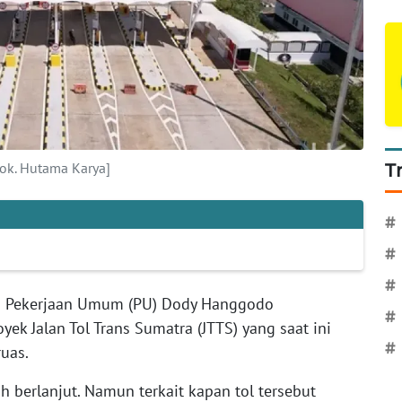
ok. Hutama Karya]
T
#
#
#
i Pekerjaan Umum (PU) Dody Hanggodo
#
 Jalan Tol Trans Sumatra (JTTS) yang saat ini
#
uas.
 berlanjut. Namun terkait kapan tol tersebut