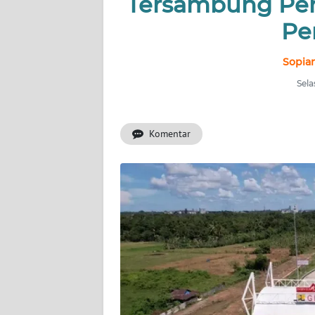
Tersambung Pen
INDEKS
BERITA
Pe
KONTAK
Sopian
KAMI
Sela
INFO
IKLAN
Komentar
TENTANG
KAMI
PEDOMAN
MEDIA
SIBER
REDAKSI