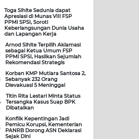
Toga Sihite Sedunia dapat
Apresiasi di Munas VIII FSP
PPMI SPSI, Soroti
Keberlangsungan Dunia Usaha
dan Lapangan Kerja
Arnod Sihite Terpilih Aklamasi
sebagai Ketua Umum FSP
2
PPMI SPSI, Hasilkan Sejumlah
Rekomendasi Strategis
Korban KMP Mutiara Santosa 2,
3
Sebanyak 232 Orang
Dievakuasi 5 Meninggal
Titin Rita Lestari Minta Status
4
Tersangka Kasus Suap BPK
Dibatalkan
Konflik Kepentingan Jadi
Pemicu Korupsi, Kementerian
5
PANRB Dorong ASN Deklarasi
Sejak Dini