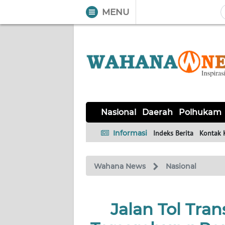
MENU
WAHANA
Tutup
TV
NASIONAL
DAERAH
POLHUKAM
KRIMINAL
EKUIN
SAINS-
KESEHATAN
INTERNASIONAL
Nasional
Daerah
Polhukam
TEKNO
Informasi
Indeks Berita
Kontak 
SERBA-
PENDIDIKAN
OLAHRAGA
OPINI
SERBI
Wahana News
Nasional
EDITORIAL
Jalan Tol Tra
Informasi