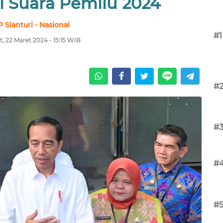
i Suara Pemilu 2024
P Sianturi - Nasional
#1
, 22 Maret 2024 - 15:15 WIB
#
#
#
#