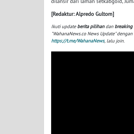
dilansir dari laman setkabgoid, Juma
BABEL
[Redaktur: Alpredo Gultom]
WN
SUMBAR
Ikuti update
berita pilihan
dan
breaking
"WahanaNews.co News Update" dengan ins
https://t.me/WahanaNews
, lalu join.
WN
SUMSEL
WN
BENGKULU
WN
LAMPUNG
WN
JATENG
WN