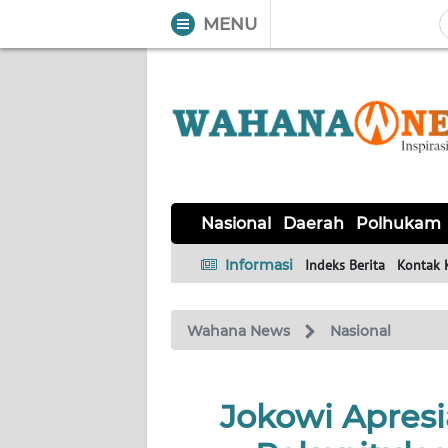
MENU
WAHANA
Tutup
TV
NASIONAL
DAERAH
POLHUKAM
KRIMINAL
EKUIN
SAINS-
KESEHATAN
INTERNASIONAL
Nasional
Daerah
Polhukam
TEKNO
Informasi
Indeks Berita
Kontak 
SERBA-
PENDIDIKAN
OLAHRAGA
OPINI
SERBI
Wahana News
Nasional
EDITORIAL
Jokowi Apresi
Informasi