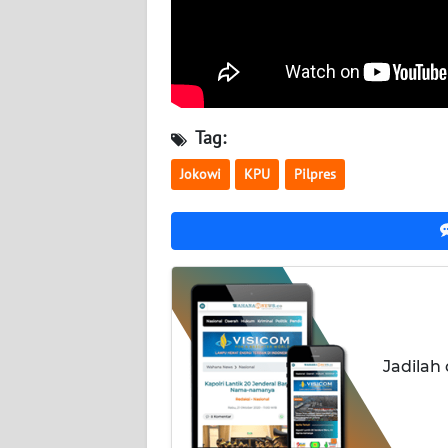
NUSANTARA
WN
JOGJA
WN
Tag:
JATIM
Jokowi
KPU
Pilpres
WN
BALI
WN
KALBAR
WN
Jadilah
KALTENG
WN