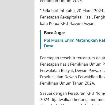
Pemilihan Umum 2024.
SERAMBI
“Pada hari ini Rabu, 20 Maret 2024
WN
Penetapan Rekapitulasi Hasil Peng
JAMBI
kata Ketua KPU Hasyim Asyari.
Baca Juga:
WN
SULTRA
PSI Muara Enim Matangkan Rak
Desa
WN
NTB
Penetapan tersebut tercantum dal
Penetapan hasil Pemilihan Umum P
WN
Perwakilan Rakyat, Dewan Perwakil
SULTENG
Provinsi, dan Dewan Perwakilan Ra
Pemilihan Umum Tahun 2024.
WN
SULBAR
Sesuai dengan Peraturan KPU Nomor
2024 dijadwalkan berlangsung mula
WN