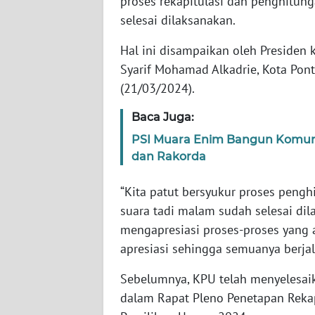
proses rekapitulasi dan penghitun
selesai dilaksanakan.
WN
Hal ini disampaikan oleh Presiden
NTT
Syarif Mohamad Alkadrie, Kota Pont
(21/03/2024).
WN
KEPRI
Baca Juga:
WN
PSI Muara Enim Bangun Komunik
PAPUA
dan Rakorda
“Kita patut bersyukur proses pengh
WN
PAPUA
suara tadi malam sudah selesai di
BARAT
mengapresiasi proses-proses yang a
apresiasi sehingga semuanya berjal
WN
RIAU
Sebelumnya, KPU telah menyelesaik
dalam Rapat Pleno Penetapan Rekap
WN