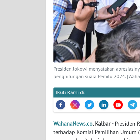
KARIR
DISCLAIMER
Wahana
News
Regional
WN
Presiden Jokowi menyatakan apresiasiny
SUMUT
penghitungan suara Pemilu 2024. [Wah
WN
Ikuti Kami di:
JAKARTA
WN
JABAR
WahanaNews.co
, Kalbar -
Presiden 
terhadap Komisi Pemilihan Umum (
WN
BANTEN