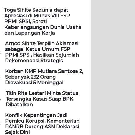
Toga Sihite Sedunia dapat
Apresiasi di Munas VIII FSP
PPMI SPSI, Soroti
Keberlangsungan Dunia Usaha
dan Lapangan Kerja
Arnod Sihite Terpilih Aklamasi
sebagai Ketua Umum FSP
2
PPMI SPSI, Hasilkan Sejumlah
Rekomendasi Strategis
Korban KMP Mutiara Santosa 2,
3
Sebanyak 232 Orang
Dievakuasi 5 Meninggal
Titin Rita Lestari Minta Status
4
Tersangka Kasus Suap BPK
Dibatalkan
Konflik Kepentingan Jadi
Pemicu Korupsi, Kementerian
5
PANRB Dorong ASN Deklarasi
Sejak Dini