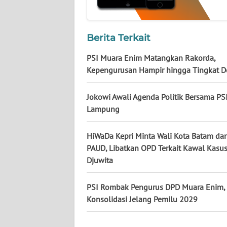
KALTARA
WN
Berita Terkait
KALSEL
PSI Muara Enim Matangkan Rakorda,
WN
Kepengurusan Hampir hingga Tingkat D
KALTIM
Jokowi Awali Agenda Politik Bersama PSI
WN
Lampung
SULSEL
HiWaDa Kepri Minta Wali Kota Batam da
WN
PAUD, Libatkan OPD Terkait Kawal Kasu
GORONTALO
Djuwita
WN
PSI Rombak Pengurus DPD Muara Enim,
SULUT
Konsolidasi Jelang Pemilu 2029
WN
MALUKU