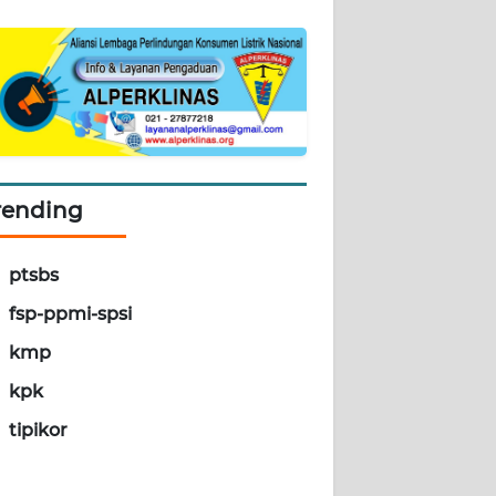
rending
ptsbs
fsp-ppmi-spsi
kmp
kpk
tipikor