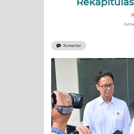
Rekapitulas
INDEKS
BERITA
J
Jumat
KONTAK
KAMI
Komentar
INFO
IKLAN
TENTANG
KAMI
PEDOMAN
MEDIA
SIBER
REDAKSI