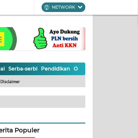
NETWORK
al
Serba-serbi
Pendidikan
Olahraga
Opini
Editoria
Disclaimer
erita Populer