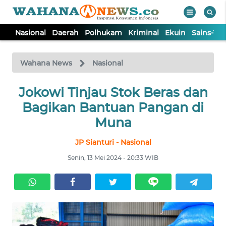
Nasional
Daerah
Polhukam
Kriminal
Ekuin
Sains-Te
WAHANA
Tutup
TV
Wahana News
Nasional
NASIONAL
Jokowi Tinjau Stok Beras dan
Bagikan Bantuan Pangan di
DAERAH
Muna
JP Sianturi - Nasional
POLHUKAM
Senin, 13 Mei 2024 - 20:33 WIB
KRIMINAL
EKUIN