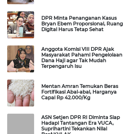
WAHANA
DESA
DPR Minta Penanganan Kasus
WISATA
Bryan Ebem Proporsional, Ruang
Digital Harus Tetap Sehat
LAPAK
WAHANA
Anggota Komisi VIII DPR Ajak
Masyarakat Pahami Pengelolaan
Wahana
Dana Haji agar Tak Mudah
Network
Terpengaruh Isu
KONSUMEN
LISTRIK
Mentan Amran Temukan Beras
Fortifikasi Abal-abal, Harganya
Capai Rp 42.000/Kg
MASYARAKAT
KELISTRIKAN
ASN Setjen DPR RI Diminta Siap
WALINKI
Hadapi Tantangan Era VUCA,
ID
Suprihartini Tekankan Nilai