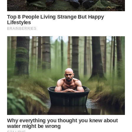
WN
INDRAMAYU
WN
KUNINGAN
WN
MAJALENGKA
WN
SUBANG
WN
SUKABUMI
WN
PURWAKARTA