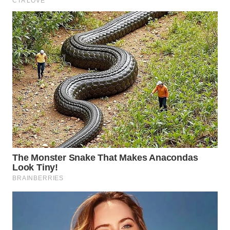
WN
PRIANGAN
TIMUR
WN
SEMARANG
WN
SOLO
WN
BOROBUDUR
WN
MADURA
WN
SURABAYA