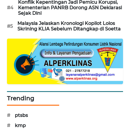
Konflik Kepentingan Jadi Pemicu Korupsi,
PORTAL
#4
Kementerian PANRB Dorong ASN Deklarasi
KONSUMEN
Sejak Dini
Malaysia Jelaskan Kronologi Kopilot Lolos
#5
FORWAMKI
Skrining KLIA Sebelum Ditangkap di Soetta
ALPERKLINAS
FORJASIDA
TAMBANG
NEWS
SITUNGIR
Trending
NEWS
#
ptsbs
SIDIKALANG
NEWS
#
kmp