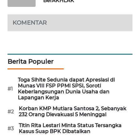
BerAKHLAK
MAWAKA
ID
KOMENTAR
MARTABAT
NET
PLN
Berita Populer
WATCH
Toga Sihite Sedunia dapat Apresiasi di
MKLI
Munas VIII FSP PPMI SPSI, Soroti
#1
Keberlangsungan Dunia Usaha dan
LPKKI
Lapangan Kerja
Korban KMP Mutiara Santosa 2, Sebanyak
#2
LKKI
232 Orang Dievakuasi 5 Meninggal
Titin Rita Lestari Minta Status Tersangka
#3
KOPEKLIN
Kasus Suap BPK Dibatalkan