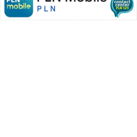
WAHANA MEDIA GROUP
|
|
|
WAHANA NEWS co
WAHANA TANI
WAHANA ADVOKAT
|
|
WAHANA INFRASTRUKTUR
WAHANA KONSUMEN
|
|
|
WAHANA LISTRIK
WAHANA TRAVEL
WAHANA TV
|
|
|
WAHANANEWS id
WAHANANEWS CO ID
WAHANANEWS NET
|
|
|
WAHANA SPORT ID
Wahana UMKM
Wahana Seleb
|
|
|
Wahana Persona
Wahana Otomotif
Wahana Health