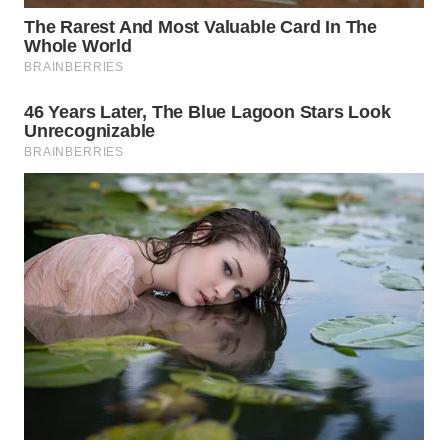
WN
MALUKU
WN
MALUT
WN
DAIRI
WN
DANAU
TOBA
WN
NIAS
WN
LANGKAT