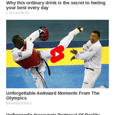
WN
TAPANULI
SELATAN
WN
TANJUNG
LESUNG
WN
KARO
WN
SIMALUNGUN
WN
LABUHANBATU
WN