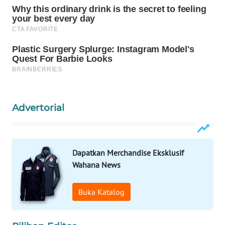
WAHANA
LISTRIK
WAHANA
TRAVEL
WAHANA
TV
Advertorial
WAHANANEWS
ID
Dapatkan Merchandise Eksklusif
WAHANANEWS
Wahana News
CO ID
Buka Katalog
WAHANANEWS
NET