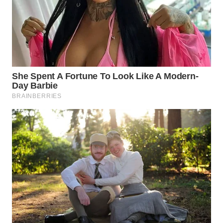
WN
SUMEDANG
WN
CIANJUR
WN
KEPULAUAN
SERIBU
WN
TANGERANG
WN
BINJAI
WN
CIREBON