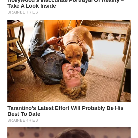
TAPANULI
TENGAH
WN DELI
SERDANG
WN
TEBING
TINGGI
WN
PAKPAK
WN
KARAWANG
WN
BEKASI