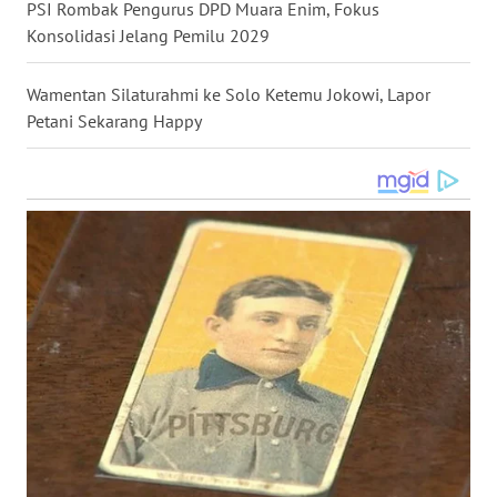
PSI Rombak Pengurus DPD Muara Enim, Fokus
WN
Konsolidasi Jelang Pemilu 2029
KALTARA
Wamentan Silaturahmi ke Solo Ketemu Jokowi, Lapor
WN
Petani Sekarang Happy
KALSEL
WN
KALTIM
WN
SULSEL
WN
GORONTALO
WN
SULUT