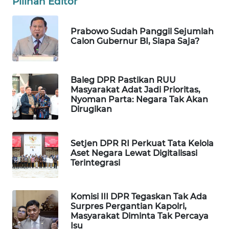
Pilihan Editor
WAHANA
SPORT
Prabowo Sudah Panggil Sejumlah
Calon Gubernur BI, Siapa Saja?
WAHANA
UMKM
Baleg DPR Pastikan RUU
WAHANA
Masyarakat Adat Jadi Prioritas,
SELEB
Nyoman Parta: Negara Tak Akan
Dirugikan
WAHANA
PERSONA
Setjen DPR RI Perkuat Tata Kelola
Aset Negara Lewat Digitalisasi
Terintegrasi
WAHANA
OTOMOTIF
Komisi III DPR Tegaskan Tak Ada
WAHANA
Surpres Pergantian Kapolri,
HEALTH
Masyarakat Diminta Tak Percaya
Isu