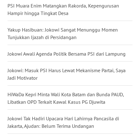
PSI Muara Enim Matangkan Rakorda, Kepengurusan
WN
Hampir hingga Tingkat Desa
NUSANTARA
Yakup Hasibuan: Jokowi Sangat Menunggu Momen
WN
Tunjukkan Ijazah di Persidangan
JOGJA
Jokowi Awali Agenda Politik Bersama PSI dari Lampung
WN
JATIM
Jokowi: Masuk PSI Harus Lewat Mekanisme Partai, Saya
WN
Jadi Motivator
BALI
HiWaDa Kepri Minta Wali Kota Batam dan Bunda PAUD,
WN
Libatkan OPD Terkait Kawal Kasus PG Djuwita
KALBAR
Jokowi Tak Hadiri Upacara Hari Lahirnya Pancasila di
WN
Jakarta, Ajudan: Belum Terima Undangan
KALTENG