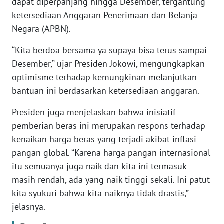
dapat diperpanjang hingga Desember, tergantung
ketersediaan Anggaran Penerimaan dan Belanja
KARIR
Negara (APBN).
“Kita berdoa bersama ya supaya bisa terus sampai
DISCLAIMER
Desember,” ujar Presiden Jokowi, mengungkapkan
Wahana
optimisme terhadap kemungkinan melanjutkan
News
bantuan ini berdasarkan ketersediaan anggaran.
Regional
Presiden juga menjelaskan bahwa inisiatif
WN
pemberian beras ini merupakan respons terhadap
SUMUT
kenaikan harga beras yang terjadi akibat inflasi
pangan global. “Karena harga pangan internasional
WN
itu semuanya juga naik dan kita ini termasuk
JAKARTA
masih rendah, ada yang naik tinggi sekali. Ini patut
kita syukuri bahwa kita naiknya tidak drastis,”
WN
JABAR
jelasnya.