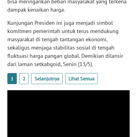
bisa meringankan beban masyarakat yang terkena
dampak kenaikan harga.
WN
SERAMBI
Kunjungan Presiden ini juga menjadi simbol
komitmen pemerintah untuk terus mendukung
WN
masyarakat di tengah tantangan ekonomi,
JAMBI
sekaligus menjaga stabilitas sosial di tengah
fluktuasi harga pangan global. Demikian dilansir
WN
SULTRA
dari laman setkabgoid, Senin (13/5).
WN
1
2
Selanjutnya
Lihat Semua
NTB
WN
SULTENG
WN
SULBAR