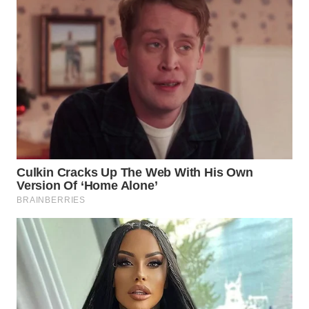
WN
BOGOR
WN
DEPOK
WN
TAPANULI
UTARA
WN
SAMOSIR
WN
PADANG
LAWAS