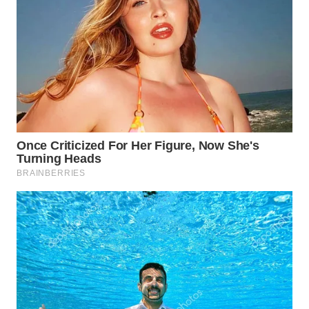
WN
NATUNA
WN
BINTAN
WN
MANDALIKA
WN
LIKUPANG
WN
LABUANBAJO
WN
BORNEO