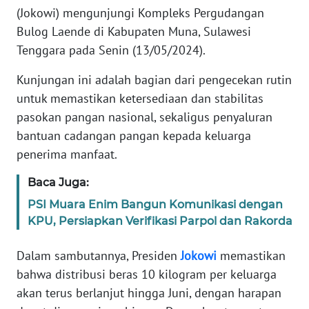
Informasi
(Jokowi) mengunjungi Kompleks Pergudangan
Bulog Laende di Kabupaten Muna, Sulawesi
INDEKS
Tenggara pada Senin (13/05/2024).
BERITA
Kunjungan ini adalah bagian dari pengecekan rutin
KONTAK
untuk memastikan ketersediaan dan stabilitas
KAMI
pasokan pangan nasional, sekaligus penyaluran
bantuan cadangan pangan kepada keluarga
INFO
IKLAN
penerima manfaat.
Baca Juga:
TENTANG
KAMI
PSI Muara Enim Bangun Komunikasi dengan
KPU, Persiapkan Verifikasi Parpol dan Rakorda
PEDOMAN
MEDIA
Dalam sambutannya, Presiden
Jokowi
memastikan
SIBER
bahwa distribusi beras 10 kilogram per keluarga
akan terus berlanjut hingga Juni, dengan harapan
REDAKSI