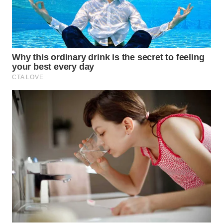
Wahana
Media
Group
WAHANA
NEWS
WAHANA
TANI
WAHANA
ADVOKAT
WAHANA
INFRASTRUKTUR
WAHANA
KONSUMEN