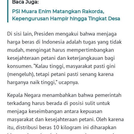
Baca Juga:
WN
BANTEN
PSI Muara Enim Matangkan Rakorda,
Kepengurusan Hampir hingga Tingkat Desa
WN
Di sisi lain, Presiden mengakui bahwa menjaga
NTT
harga beras di Indonesia adalah tugas yang tidak
WN
mudah, mengingat harus mempertimbangkan
KEPRI
kesejahteraan petani dan keterjangkauan bagi
konsumen. “Kalau tinggi, masyarakat pasti gini
WN
(mengeluh), tetapi petani pasti senang karena
PAPUA
harganya naik tinggi,” ucapnya.
WN
Kepala Negara menambahkan bahwa pemerintah
PAPUA
terkadang harus berada di posisi sulit untuk
BARAT
menjaga keseimbangan antara kepuasan
masyarakat dan kesejahteraan petani. Oleh karena
WN
itu, distribusi beras 10 kilogram ini diharapkan
RIAU