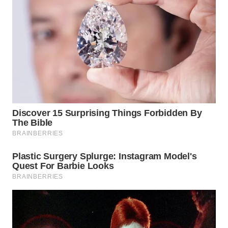
WN
PRIANGAN
TIMUR
WN
SEMARANG
WN
SOLO
WN
BOROBUDUR
WN
MADURA
WN
SURABAYA