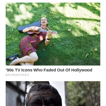
WN
TAPANULI
SELATAN
WN
TANJUNG
LESUNG
WN
KARO
WN
SIMALUNGUN
WN
LABUHANBATU
WN