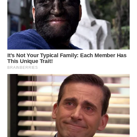
TAPANULI
TENGAH
WN DELI
SERDANG
WN
TEBING
TINGGI
WN
PAKPAK
WN
KARAWANG
WN
BEKASI