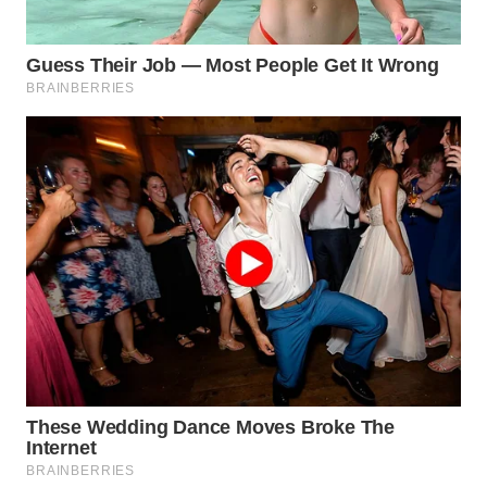
WN
MALUKU
WN
MALUT
WN
DAIRI
WN
DANAU
TOBA
WN
NIAS
WN
LANGKAT