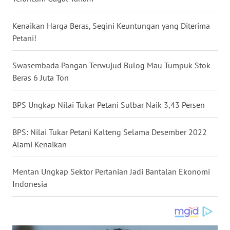
WN
Kenaikan Harga Beras, Segini Keuntungan yang Diterima
BABEL
Petani!
WN
SUMBAR
Swasembada Pangan Terwujud Bulog Mau Tumpuk Stok
Beras 6 Juta Ton
WN
SUMSEL
BPS Ungkap Nilai Tukar Petani Sulbar Naik 3,43 Persen
WN
BPS: Nilai Tukar Petani Kalteng Selama Desember 2022
BENGKULU
Alami Kenaikan
WN
Mentan Ungkap Sektor Pertanian Jadi Bantalan Ekonomi
LAMPUNG
Indonesia
WN
JATENG