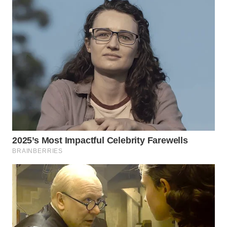
WN
NUSANTARA
WN
JOGJA
WN
JATIM
WN
BALI
WN
KALBAR
WN
KALTENG