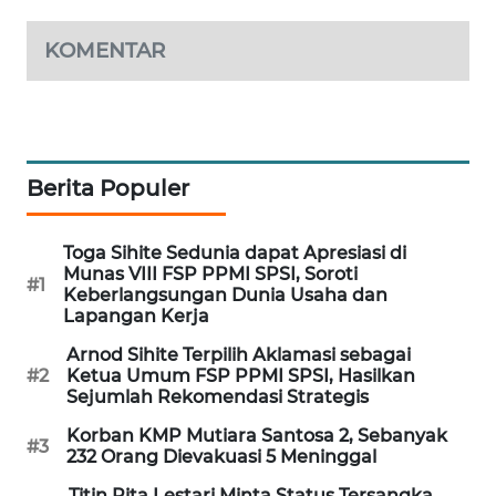
WAHANA
DESA
KOMENTAR
WISATA
LAPAK
WAHANA
Berita Populer
Wahana
Network
Toga Sihite Sedunia dapat Apresiasi di
Munas VIII FSP PPMI SPSI, Soroti
#1
KONSUMEN
Keberlangsungan Dunia Usaha dan
LISTRIK
Lapangan Kerja
Arnod Sihite Terpilih Aklamasi sebagai
MASYARAKAT
#2
Ketua Umum FSP PPMI SPSI, Hasilkan
KELISTRIKAN
Sejumlah Rekomendasi Strategis
Korban KMP Mutiara Santosa 2, Sebanyak
#3
WALINKI
232 Orang Dievakuasi 5 Meninggal
ID
Titin Rita Lestari Minta Status Tersangka