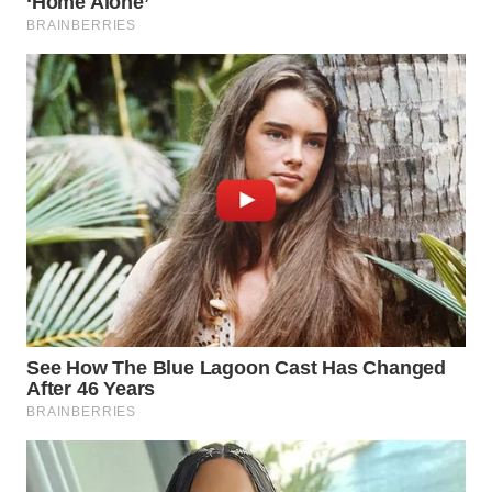
WN
SUMEDANG
WN
CIANJUR
WN
KEPULAUAN
SERIBU
WN
TANGERANG
WN
BINJAI
WN
CIREBON