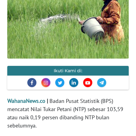
SAINS-TEKNO
KESEHATAN
INTERNASIONAL
SERBA-SERBI
PENDIDIKAN
Ikuti Kami di:
OLAHRAGA
WahanaNews.co
|
Badan Pusat Statistik (BPS)
OPINI
mencatat Nilai Tukar Petani (NTP) sebesar 103,59
atau naik 0,19 persen dibanding NTP bulan
EDITORIAL
sebelumnya.