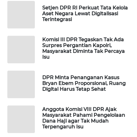
Setjen DPR RI Perkuat Tata Kelola
WAHANA
Aset Negara Lewat Digitalisasi
LISTRIK
Terintegrasi
WAHANA
TRAVEL
Komisi III DPR Tegaskan Tak Ada
Surpres Pergantian Kapolri,
Masyarakat Diminta Tak Percaya
WAHANA
Isu
TV
WAHANANEWS
DPR Minta Penanganan Kasus
Bryan Ebem Proporsional, Ruang
ID
Digital Harus Tetap Sehat
WAHANANEWS
CO ID
Anggota Komisi VIII DPR Ajak
Masyarakat Pahami Pengelolaan
Dana Haji agar Tak Mudah
WAHANANEWS
Terpengaruh Isu
NET