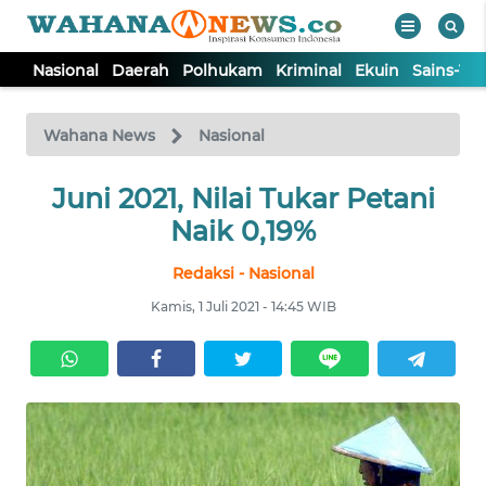
Nasional
Daerah
Polhukam
Kriminal
Ekuin
Sains-Te
WAHANA
Tutup
TV
Wahana News
Nasional
NASIONAL
Juni 2021, Nilai Tukar Petani
Naik 0,19%
DAERAH
Redaksi - Nasional
Kamis, 1 Juli 2021 - 14:45 WIB
POLHUKAM
KRIMINAL
EKUIN