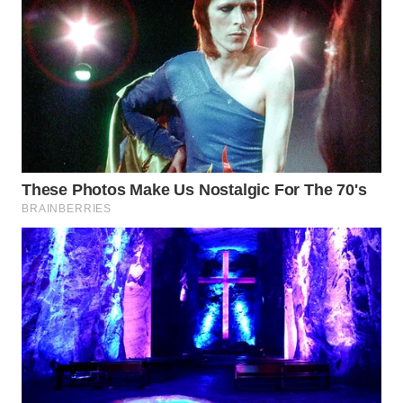
WN
NATUNA
WN
BINTAN
WN
MANDALIKA
WN
LIKUPANG
WN
LABUANBAJO
WN
BORNEO