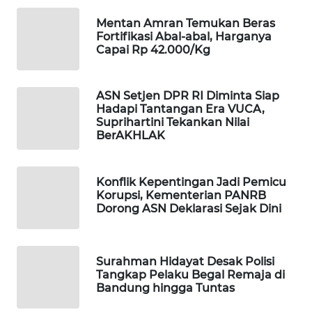
WAHANA
Mentan Amran Temukan Beras
SPORT
Fortifikasi Abal-abal, Harganya
Capai Rp 42.000/Kg
WAHANA
UMKM
ASN Setjen DPR RI Diminta Siap
Hadapi Tantangan Era VUCA,
WAHANA
Suprihartini Tekankan Nilai
SELEB
BerAKHLAK
WAHANA
Konflik Kepentingan Jadi Pemicu
PERSONA
Korupsi, Kementerian PANRB
Dorong ASN Deklarasi Sejak Dini
WAHANA
OTOMOTIF
Surahman Hidayat Desak Polisi
Tangkap Pelaku Begal Remaja di
WAHANA
Bandung hingga Tuntas
HEALTH