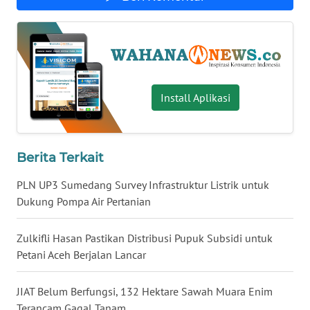
WN
SERAMBI
WN
JAMBI
Install Aplikasi
WN
SULTRA
Berita Terkait
WN
PLN UP3 Sumedang Survey Infrastruktur Listrik untuk
NTB
Dukung Pompa Air Pertanian
WN
Zulkifli Hasan Pastikan Distribusi Pupuk Subsidi untuk
SULTENG
Petani Aceh Berjalan Lancar
WN
JIAT Belum Berfungsi, 132 Hektare Sawah Muara Enim
SULBAR
Terancam Gagal Tanam