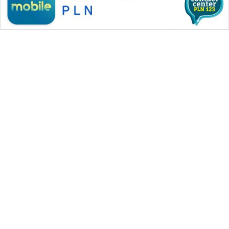
WAHANA MEDIA GROUP
|
|
|
WAHANA NEWS co
WAHANA TANI
WAHANA ADVOKAT
|
|
WAHANA INFRASTRUKTUR
WAHANA KONSUMEN
|
|
|
WAHANA LISTRIK
WAHANA TRAVEL
WAHANA TV
|
|
|
WAHANANEWS id
WAHANANEWS CO ID
WAHANANEWS NET
|
|
|
WAHANA SPORT ID
Wahana UMKM
Wahana Seleb
|
|
|
Wahana Persona
Wahana Otomotif
Wahana Health