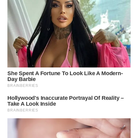
WN
INDRAMAYU
WN
KUNINGAN
WN
MAJALENGKA
WN
SUBANG
WN
SUKABUMI
WN
PURWAKARTA