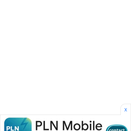
SONYA
ASA
NEWS
X