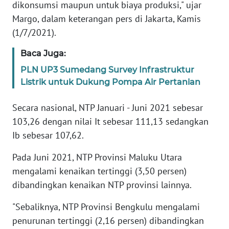
dikonsumsi maupun untuk biaya produksi," ujar
Margo, dalam keterangan pers di Jakarta, Kamis
KARIR
(1/7/2021).
DISCLAIMER
Baca Juga:
PLN UP3 Sumedang Survey Infrastruktur
Wahana
Listrik untuk Dukung Pompa Air Pertanian
News
Regional
Secara nasional, NTP Januari - Juni 2021 sebesar
103,26 dengan nilai It sebesar 111,13 sedangkan
WN
Ib sebesar 107,62.
SUMUT
Pada Juni 2021, NTP Provinsi Maluku Utara
WN
mengalami kenaikan tertinggi (3,50 persen)
JAKARTA
dibandingkan kenaikan NTP provinsi lainnya.
WN
"Sebaliknya, NTP Provinsi Bengkulu mengalami
JABAR
penurunan tertinggi (2,16 persen) dibandingkan