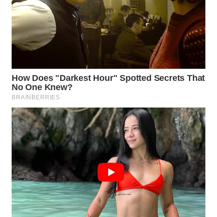
WN
KALTARA
WN
KALSEL
WN
KALTIM
WN
SULSEL
WN
GORONTALO
WN
SULUT