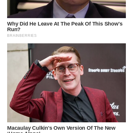
WN
BOGOR
WN
DEPOK
WN
TAPANULI
UTARA
WN
SAMOSIR
WN
PADANG
LAWAS