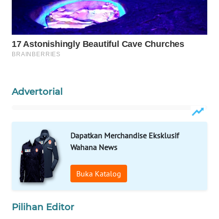
Wahana
Media
Group
WAHANA
NEWS
WAHANA
Advertorial
TANI
WAHANA
ADVOKAT
Dapatkan Merchandise Eksklusif
Wahana News
WAHANA
INFRASTRUKTUR
Buka Katalog
WAHANA
Pilihan Editor
KONSUMEN