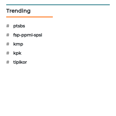
PORTAL
Trending
KONSUMEN
FORWAMKI
#
ptsbs
#
fsp-ppmi-spsi
ALPERKLINAS
#
kmp
FORJASIDA
#
kpk
#
tipikor
TAMBANG
NEWS
SITUNGIR
NEWS
SIDIKALANG
NEWS