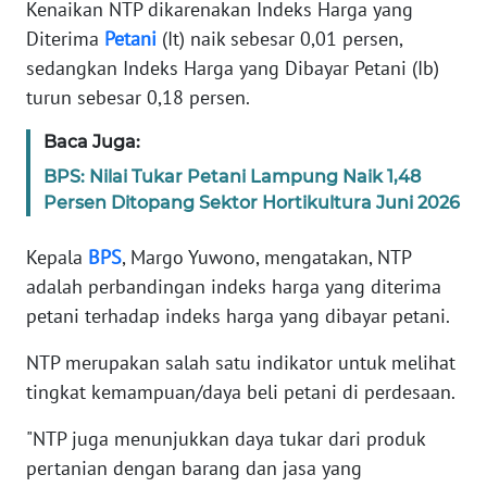
Informasi
Kenaikan NTP dikarenakan Indeks Harga yang
Diterima
Petani
(It) naik sebesar 0,01 persen,
INDEKS
sedangkan Indeks Harga yang Dibayar Petani (Ib)
BERITA
turun sebesar 0,18 persen.
KONTAK
Baca Juga:
KAMI
BPS: Nilai Tukar Petani Lampung Naik 1,48
Persen Ditopang Sektor Hortikultura Juni 2026
INFO
IKLAN
Kepala
BPS
, Margo Yuwono, mengatakan, NTP
adalah perbandingan indeks harga yang diterima
TENTANG
petani terhadap indeks harga yang dibayar petani.
KAMI
NTP merupakan salah satu indikator untuk melihat
PEDOMAN
tingkat kemampuan/daya beli petani di perdesaan.
MEDIA
SIBER
"NTP juga menunjukkan daya tukar dari produk
pertanian dengan barang dan jasa yang
REDAKSI