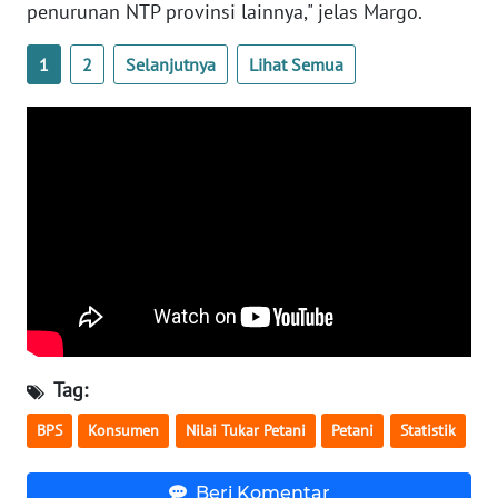
penurunan NTP provinsi lainnya," jelas Margo.
WN
BANTEN
1
2
Selanjutnya
Lihat Semua
WN
NTT
WN
KEPRI
WN
PAPUA
WN
PAPUA
Tag:
BARAT
BPS
Konsumen
Nilai Tukar Petani
Petani
Statistik
WN
RIAU
Beri Komentar