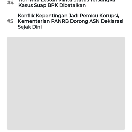
#4
Kasus Suap BPK Dibatalkan
MAWAKA
Konflik Kepentingan Jadi Pemicu Korupsi,
ID
#5
Kementerian PANRB Dorong ASN Deklarasi
Sejak Dini
MARTABAT
NET
PLN
WATCH
MKLI
LPKKI
LKKI
KOPEKLIN