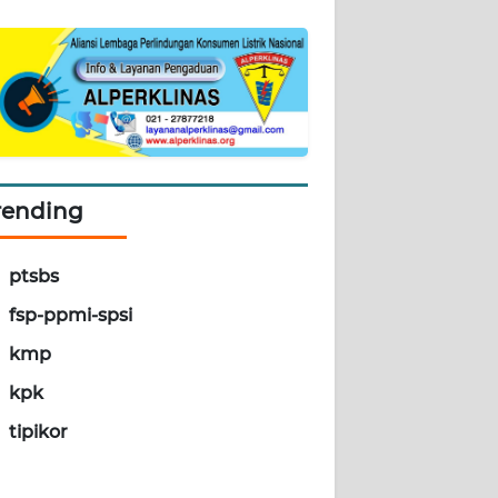
rending
ptsbs
fsp-ppmi-spsi
kmp
kpk
tipikor