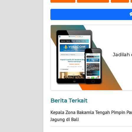
NUSANTARA
WN
JOGJA
WN
JATIM
Jadilah
WN
BALI
WN
KALBAR
Berita Terkait
WN
KALTENG
Kepala Zona Bakamla Tengah Pimpin Pa
Jagung di Bali
WN