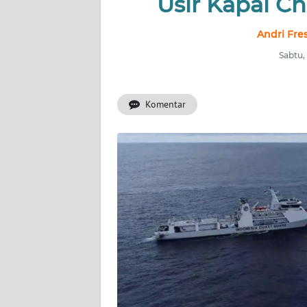
Usir Kapal C
INDEKS
BERITA
Andri Fre
Sabtu,
KONTAK
KAMI
Komentar
INFO
IKLAN
TENTANG
KAMI
PEDOMAN
MEDIA
SIBER
REDAKSI