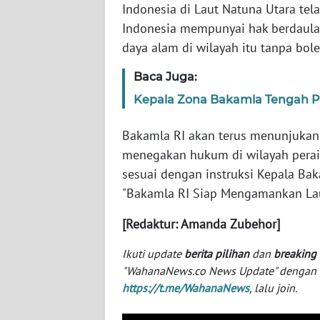
Indonesia di Laut Natuna Utara te
SERAMBI
Indonesia mempunyai hak berdaula
daya alam di wilayah itu tanpa bo
WN
JAMBI
Baca Juga:
Kepala Zona Bakamla Tengah Pi
WN
SULTRA
Bakamla RI akan terus menunjuka
menegakan hukum di wilayah perair
WN
NTB
sesuai dengan instruksi Kepala Bak
"Bakamla RI Siap Mengamankan Lau
WN
SULTENG
[Redaktur: Amanda Zubehor]
Ikuti update
berita pilihan
dan
breaking
WN
"WahanaNews.co News Update" dengan ins
SULBAR
https://t.me/WahanaNews
, lalu join.
WN