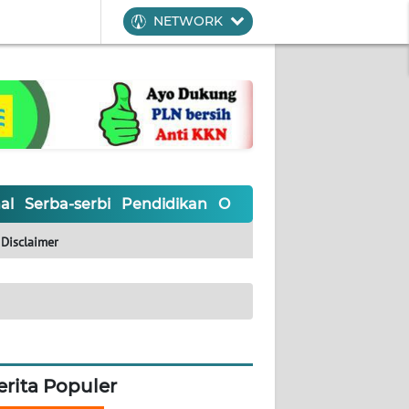
NETWORK
al
Serba-serbi
Pendidikan
Olahraga
Opini
Editoria
Disclaimer
erita Populer