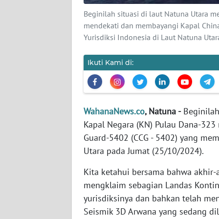
KARIR
Beginilah situasi di laut Natuna Utara 
mendekati dan membayangi Kapal China
DISCLAIMER
Yurisdiksi Indonesia di Laut Natuna Ut
Wahana
Ikuti Kami di:
News
Regional
WN
SUMUT
WahanaNews.co
, Natuna -
Beginilah
Kapal Negara (KN) Pulau Dana-323
WN
Guard-5402 (CCG - 5402) yang mema
JAKARTA
Utara pada Jumat (25/10/2024).
Kita ketahui bersama bahwa akhir-
WN
JABAR
mengklaim sebagian Landas Kontin
yurisdiksinya dan bahkan telah me
WN
Seismik 3D Arwana yang sedang dil
BANTEN