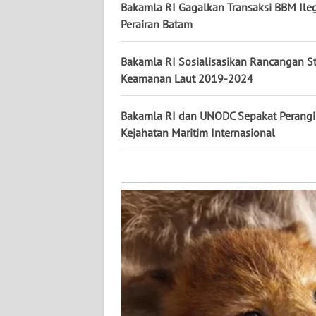
KALTARA
Bakamla RI Gagalkan Transaksi BBM Ileg
Perairan Batam
WN
KALSEL
Bakamla RI Sosialisasikan Rancangan St
Keamanan Laut 2019-2024
WN
KALTIM
Bakamla RI dan UNODC Sepakat Perangi
Kejahatan Maritim Internasional
WN
SULSEL
WN
GORONTALO
WN
SULUT
WN
MALUKU