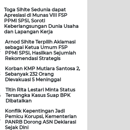
Toga Sihite Sedunia dapat
Apresiasi di Munas VIII FSP
PPMI SPSI, Soroti
Keberlangsungan Dunia Usaha
dan Lapangan Kerja
Arnod Sihite Terpilih Aklamasi
sebagai Ketua Umum FSP
2
PPMI SPSI, Hasilkan Sejumlah
Rekomendasi Strategis
Korban KMP Mutiara Santosa 2,
3
Sebanyak 232 Orang
Dievakuasi 5 Meninggal
Titin Rita Lestari Minta Status
4
Tersangka Kasus Suap BPK
Dibatalkan
Konflik Kepentingan Jadi
Pemicu Korupsi, Kementerian
5
PANRB Dorong ASN Deklarasi
Sejak Dini