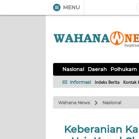
MENU
WAHANA
Tutup
TV
NASIONAL
DAERAH
POLHUKAM
KRIMINAL
EKUIN
SAINS-
KESEHATAN
INTERNASIONAL
Nasional
Daerah
Polhukam
TEKNO
Informasi
Indeks Berita
Kontak 
SERBA-
PENDIDIKAN
OLAHRAGA
OPINI
SERBI
Wahana News
Nasional
EDITORIAL
Keberanian Ka
Informasi