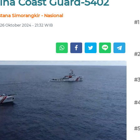
hina Coast Guard-5402
stana Simorangkir - Nasional
#1
 26 Oktober 2024 - 21:32 WIB
#
#
#
#