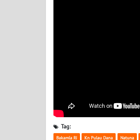
BABEL
WN
SUMBAR
WN
SUMSEL
WN
BENGKULU
WN
LAMPUNG
WN
JATENG
Tag:
WN
Bakamla Ri
Kn Pulau Dana
Natuna