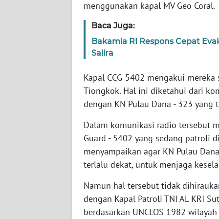
menggunakan kapal MV Geo Coral
WN
Baca Juga:
NTT
Bakamla RI Respons Cepat Evak
Salira
WN
KEPRI
Kapal CCG-5402 mengakui mereka se
Tiongkok. Hal ini diketahui dari ko
WN
dengan KN Pulau Dana - 323 yang 
PAPUA
Dalam komunikasi radio tersebut me
WN
Guard - 5402 yang sedang patroli d
PAPUA
menyampaikan agar KN Pulau Dana-
BARAT
terlalu dekat, untuk menjaga kesel
WN
Namun hal tersebut tidak dihirauk
RIAU
dengan Kapal Patroli TNI AL KRI Su
berdasarkan UNCLOS 1982 wilayah 
WN