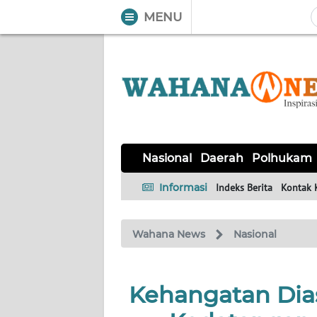
MENU
WAHANA
Tutup
TV
NASIONAL
DAERAH
POLHUKAM
KRIMINAL
EKUIN
SAINS-
KESEHATAN
INTERNASIONAL
Nasional
Daerah
Polhukam
TEKNO
Informasi
Indeks Berita
Kontak 
SERBA-
PENDIDIKAN
OLAHRAGA
OPINI
SERBI
Wahana News
Nasional
EDITORIAL
Kehangatan Dia
Informasi