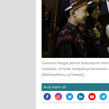
KARIR
DISCLAIMER
Wahana
News
Regional
WN
SUMUT
Suasana hangat penuh antusiasme meny
WN
Subianto, di hotel tempatnya bermalam 
JAKARTA
[WahanaNews.co/Setkab]
WN
Ikuti Kami di:
JABAR
WN
BANTEN