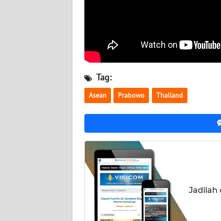
SERAMBI
WN
JAMBI
WN
Tag:
SULTRA
Asean
Prabowo
Thailand
WN
NTB
WN
SULTENG
WN
SULBAR
Jadilah
WN