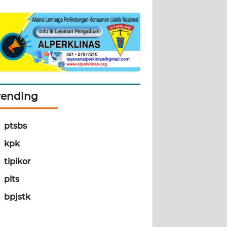
rending
ptsbs
kpk
tipikor
plts
bpjstk