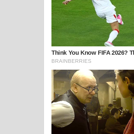
KALTARA
WN
KALSEL
WN
KALTIM
WN
SULSEL
WN
GORONTALO
WN
SULUT
WN
MALUKU