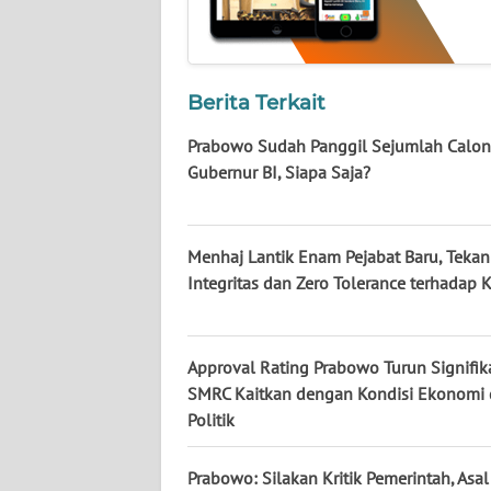
BABEL
WN
SUMBAR
Berita Terkait
Prabowo Sudah Panggil Sejumlah Calon
WN
Gubernur BI, Siapa Saja?
SUMSEL
WN
BENGKULU
Menhaj Lantik Enam Pejabat Baru, Teka
Integritas dan Zero Tolerance terhadap 
WN
LAMPUNG
Approval Rating Prabowo Turun Signifik
SMRC Kaitkan dengan Kondisi Ekonomi
WN
JATENG
Politik
WN
Prabowo: Silakan Kritik Pemerintah, Asa