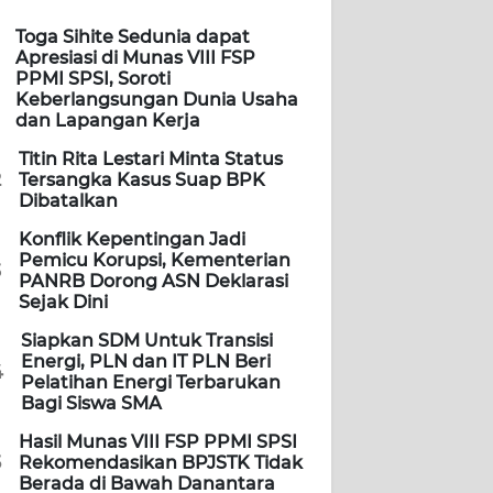
Toga Sihite Sedunia dapat
Apresiasi di Munas VIII FSP
PPMI SPSI, Soroti
Keberlangsungan Dunia Usaha
dan Lapangan Kerja
Titin Rita Lestari Minta Status
2
Tersangka Kasus Suap BPK
Dibatalkan
Konflik Kepentingan Jadi
Pemicu Korupsi, Kementerian
3
PANRB Dorong ASN Deklarasi
Sejak Dini
Siapkan SDM Untuk Transisi
Energi, PLN dan IT PLN Beri
4
Pelatihan Energi Terbarukan
Bagi Siswa SMA
Hasil Munas VIII FSP PPMI SPSI
5
Rekomendasikan BPJSTK Tidak
Berada di Bawah Danantara