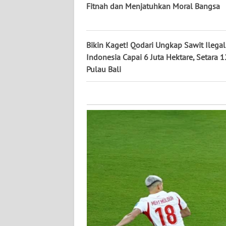
NUSANTARA
Fitnah dan Menjatuhkan Moral Bangsa
WN
JOGJA
Bikin Kaget! Qodari Ungkap Sawit Ilegal
Indonesia Capai 6 Juta Hektare, Setara 1
WN
Pulau Bali
JATIM
WN
BALI
WN
KALBAR
WN
KALTENG
WN