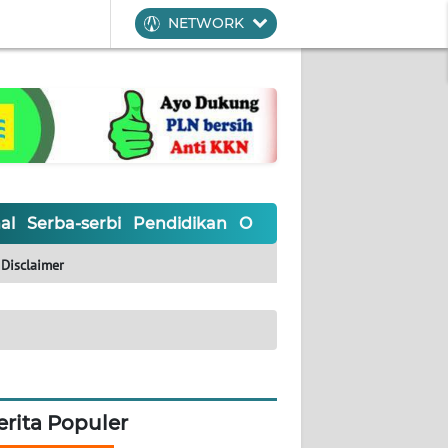
NETWORK
al
Serba-serbi
Pendidikan
Olahraga
Opini
Editoria
Disclaimer
erita Populer