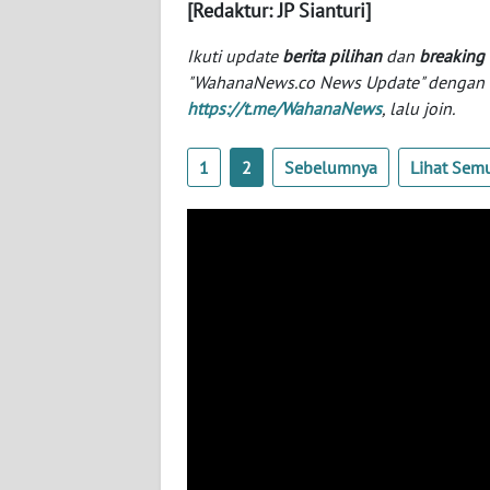
[Redaktur: JP Sianturi]
WN
Ikuti update
berita pilihan
dan
breaking
NTT
"WahanaNews.co News Update" dengan ins
https://t.me/WahanaNews
, lalu join.
WN
KEPRI
1
2
Sebelumnya
Lihat Sem
WN
PAPUA
WN
PAPUA
BARAT
WN
RIAU
WN