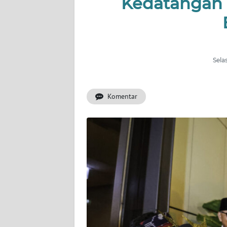
Kedatangan 
INDEKS
BERITA
KONTAK
KAMI
Sela
INFO
IKLAN
Komentar
TENTANG
KAMI
PEDOMAN
MEDIA
SIBER
REDAKSI