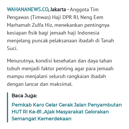
Informasi
WAHANANEWS.CO
, Jakarta -
Anggota Tim
INDEKS
Pengawas (Timwas) Haji DPR RI, Neng Eem
BERITA
Marhamah Zulfa Hiz, menekankan pentingnya
kesiapan fisik bagi jemaah haji Indonesia
KONTAK
menjelang puncak pelaksanaan ibadah di Tanah
KAMI
Suci.
INFO
Menurutnya, kondisi kesehatan dan daya tahan
IKLAN
tubuh menjadi faktor penting agar para jemaah
mampu menjalani seluruh rangkaian ibadah
TENTANG
dengan lancar dan maksimal.
KAMI
Baca Juga:
PEDOMAN
Pemkab Karo Gelar Gerak Jalan Penyambutan
MEDIA
HUT RI Ke-81 ,Ajak Masyarakat Gelorakan
SIBER
Semangat Kemerdekaan
REDAKSI