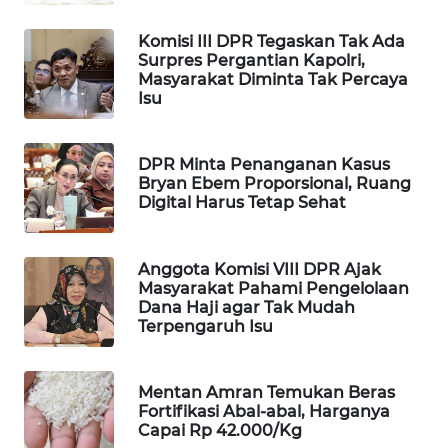
MAWAKA
Komisi III DPR Tegaskan Tak Ada
ID
Surpres Pergantian Kapolri,
Masyarakat Diminta Tak Percaya
Isu
MARTABAT
NET
DPR Minta Penanganan Kasus
PLN
Bryan Ebem Proporsional, Ruang
Digital Harus Tetap Sehat
WATCH
MKLI
Anggota Komisi VIII DPR Ajak
Masyarakat Pahami Pengelolaan
Dana Haji agar Tak Mudah
LPKKI
Terpengaruh Isu
LKKI
Mentan Amran Temukan Beras
Fortifikasi Abal-abal, Harganya
KOPEKLIN
Capai Rp 42.000/Kg