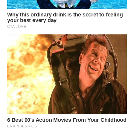
WN
TAPANULI
SELATAN
WN
TANJUNG
LESUNG
WN
KARO
WN
SIMALUNGUN
WN
LABUHANBATU
WN