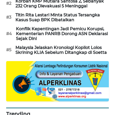
Korban KMP Mutiara Santosa 2, Sebanyak
#2
232 Orang Dievakuasi 5 Meninggal
SIBARAGAS
NEWS
Titin Rita Lestari Minta Status Tersangka
#3
Kasus Suap BPK Dibatalkan
METRO
Konflik Kepentingan Jadi Pemicu Korupsi,
SIANTAR
#4
Kementerian PANRB Dorong ASN Deklarasi
NEWS
Sejak Dini
Malaysia Jelaskan Kronologi Kopilot Lolos
#5
METRO
Skrining KLIA Sebelum Ditangkap di Soetta
MEDAN
NEWS
METRO
JAKARTA
NEWS
KRT
NEWS
Trending