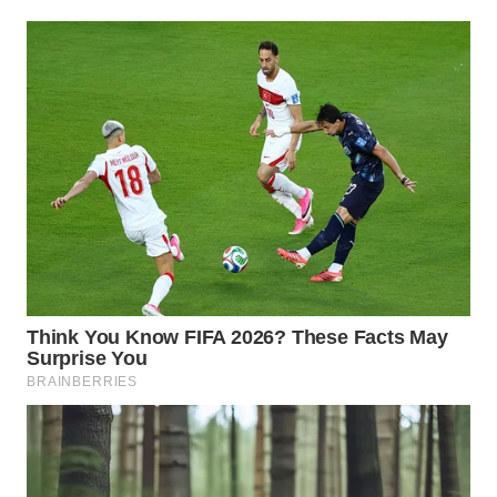
WAHANA
LISTRIK
WAHANA
TRAVEL
WAHANA
TV
WAHANANEWS
ID
WAHANANEWS
CO ID
WAHANANEWS
NET