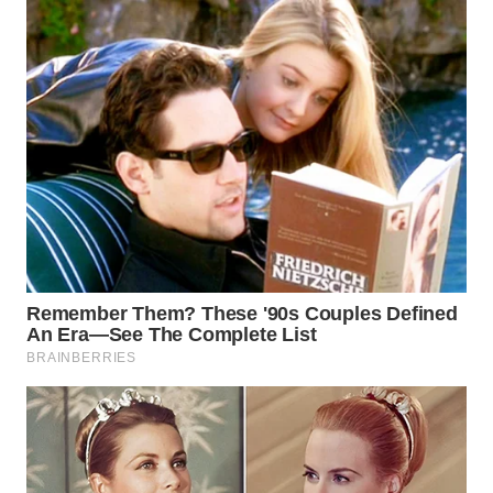
TAPANULI
TENGAH
WN DELI
SERDANG
WN
TEBING
TINGGI
WN
PAKPAK
WN
KARAWANG
WN
BEKASI