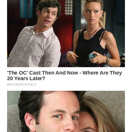
WN
PRIANGAN
TIMUR
WN
SEMARANG
WN
SOLO
WN
BOROBUDUR
WN
MADURA
WN
SURABAYA