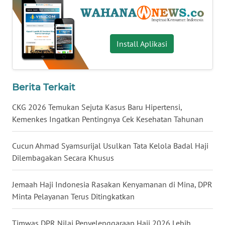
WN
BABEL
Install Aplikasi
WN
SUMBAR
Berita Terkait
WN
SUMSEL
CKG 2026 Temukan Sejuta Kasus Baru Hipertensi,
Kemenkes Ingatkan Pentingnya Cek Kesehatan Tahunan
WN
BENGKULU
Cucun Ahmad Syamsurijal Usulkan Tata Kelola Badal Haji
Dilembagakan Secara Khusus
WN
LAMPUNG
Jemaah Haji Indonesia Rasakan Kenyamanan di Mina, DPR
Minta Pelayanan Terus Ditingkatkan
WN
JATENG
Timwas DPR Nilai Penyelenggaraan Haji 2026 Lebih