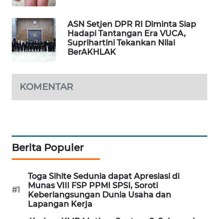
PORTAL
KONSUMEN
ASN Setjen DPR RI Diminta Siap
Hadapi Tantangan Era VUCA,
Suprihartini Tekankan Nilai
FORWAMKI
BerAKHLAK
ALPERKLINAS
KOMENTAR
FORJASIDA
TAMBANG
NEWS
Berita Populer
SITUNGIR
NEWS
Toga Sihite Sedunia dapat Apresiasi di
Munas VIII FSP PPMI SPSI, Soroti
#1
Keberlangsungan Dunia Usaha dan
SIDIKALANG
Lapangan Kerja
NEWS