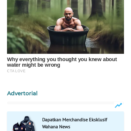
WAHANA
SPORT
WAHANA
UMKM
WAHANA
SELEB
WAHANA
PERSONA
Advertorial
WAHANA
OTOMOTIF
WAHANA
Dapatkan Merchandise Eksklusif
HEALTH
Wahana News