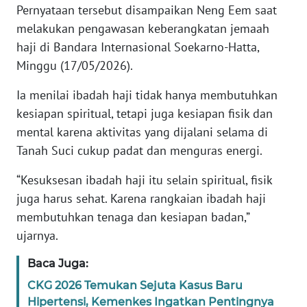
Pernyataan tersebut disampaikan Neng Eem saat
melakukan pengawasan keberangkatan jemaah
KARIR
haji di Bandara Internasional Soekarno-Hatta,
Minggu (17/05/2026).
DISCLAIMER
Ia menilai ibadah haji tidak hanya membutuhkan
Wahana
kesiapan spiritual, tetapi juga kesiapan fisik dan
News
Regional
mental karena aktivitas yang dijalani selama di
Tanah Suci cukup padat dan menguras energi.
WN
“Kesuksesan ibadah haji itu selain spiritual, fisik
SUMUT
juga harus sehat. Karena rangkaian ibadah haji
membutuhkan tenaga dan kesiapan badan,”
WN
JAKARTA
ujarnya.
Baca Juga:
WN
JABAR
CKG 2026 Temukan Sejuta Kasus Baru
Hipertensi, Kemenkes Ingatkan Pentingnya