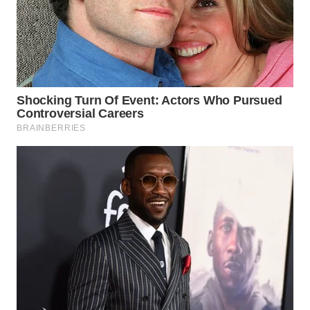
WN
NATUNA
WN
BINTAN
WN
MANDALIKA
WN
LIKUPANG
WN
LABUANBAJO
WN
BORNEO