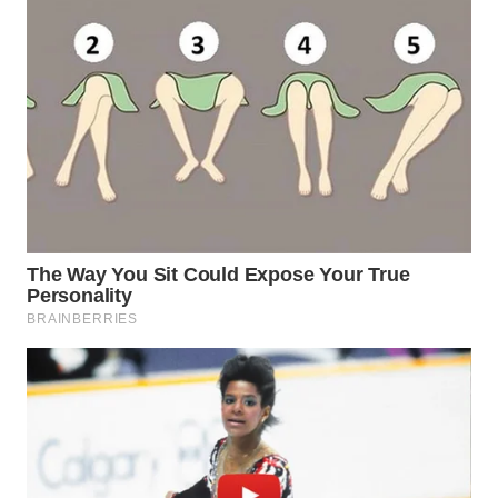
WN
KALTARA
WN
KALSEL
WN
KALTIM
WN
SULSEL
WN
GORONTALO
WN
SULUT