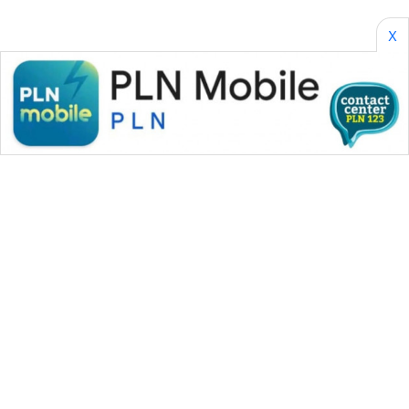
X
WAHANA MEDIA GROUP
|
|
|
WAHANA NEWS co
WAHANA TANI
WAHANA ADVOKAT