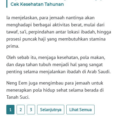
WN
Cek Kesehatan Tahunan
BANTEN
Ia menjelaskan, para jemaah nantinya akan
WN
menghadapi berbagai aktivitas berat, mulai dari
NTT
tawaf, sa’i, perpindahan antar lokasi ibadah, hingga
prosesi puncak haji yang membutuhkan stamina
WN
prima.
KEPRI
Oleh sebab itu, menjaga kesehatan, pola makan,
WN
dan daya tahan tubuh menjadi hal yang sangat
PAPUA
penting selama menjalankan ibadah di Arab Saudi.
WN
Neng Eem juga mengimbau para jemaah untuk
PAPUA
menerapkan pola hidup sehat selama berada di
BARAT
Tanah Suci.
WN
1
2
3
Selanjutnya
Lihat Semua
RIAU