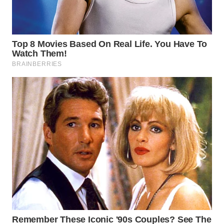
WN
SUMEDANG
WN
CIANJUR
WN
KEPULAUAN
SERIBU
WN
TANGERANG
WN
BINJAI
WN
CIREBON