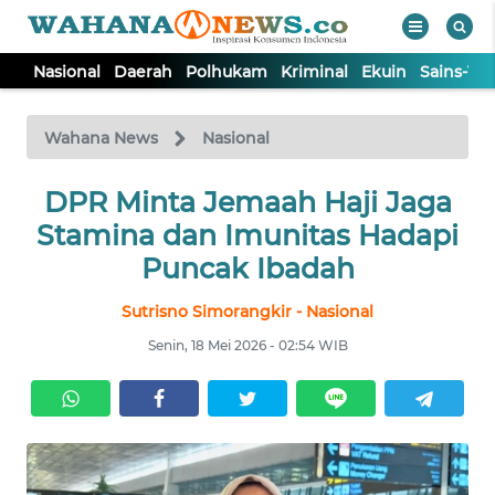
Nasional
Daerah
Polhukam
Kriminal
Ekuin
Sains-Te
WAHANA
Tutup
TV
Wahana News
Nasional
NASIONAL
DPR Minta Jemaah Haji Jaga
Stamina dan Imunitas Hadapi
DAERAH
Puncak Ibadah
Sutrisno Simorangkir - Nasional
POLHUKAM
Senin, 18 Mei 2026 - 02:54 WIB
KRIMINAL
EKUIN