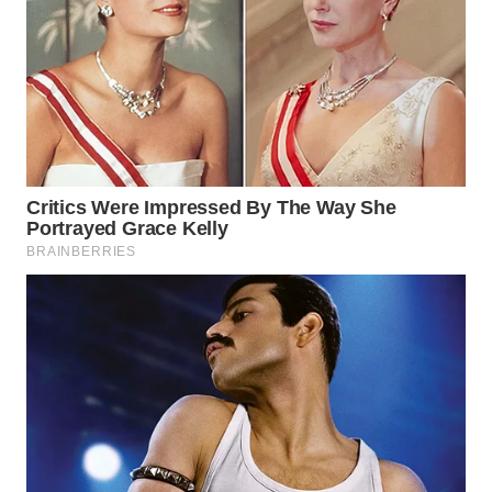
WN
BOGOR
WN
DEPOK
WN
TAPANULI
UTARA
WN
SAMOSIR
WN
PADANG
LAWAS