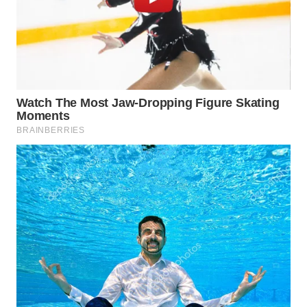
WN
MALUKU
WN
MALUT
WN
DAIRI
WN
DANAU
TOBA
WN
NIAS
WN
LANGKAT