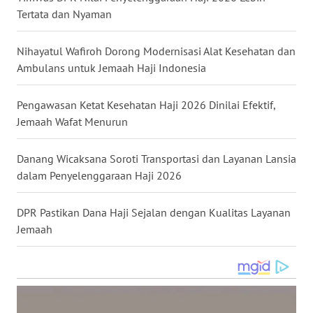
Tertata dan Nyaman
WN
NUSANTARA
Nihayatul Wafiroh Dorong Modernisasi Alat Kesehatan dan
Ambulans untuk Jemaah Haji Indonesia
WN
JOGJA
Pengawasan Ketat Kesehatan Haji 2026 Dinilai Efektif,
WN
Jemaah Wafat Menurun
JATIM
Danang Wicaksana Soroti Transportasi dan Layanan Lansia
WN
dalam Penyelenggaraan Haji 2026
BALI
DPR Pastikan Dana Haji Sejalan dengan Kualitas Layanan
WN
Jemaah
KALBAR
WN
KALTENG