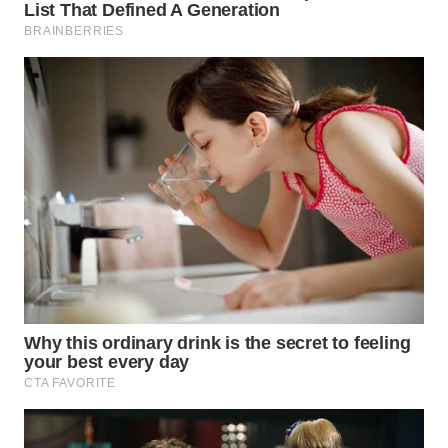
WN
INDRAMAYU
WN
KUNINGAN
WN
MAJALENGKA
WN
SUBANG
WN
SUKABUMI
WN
PURWAKARTA