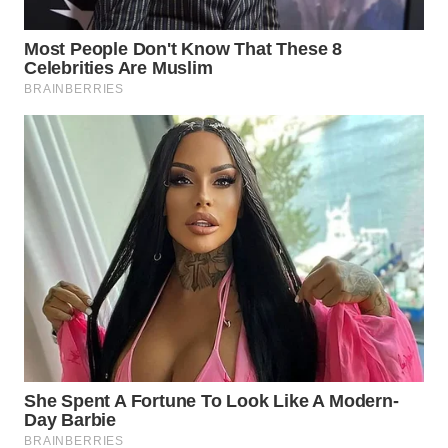
Wahana
Media
Group
WAHANA
NEWS
WAHANA
TANI
WAHANA
ADVOKAT
WAHANA
INFRASTRUKTUR
WAHANA
KONSUMEN