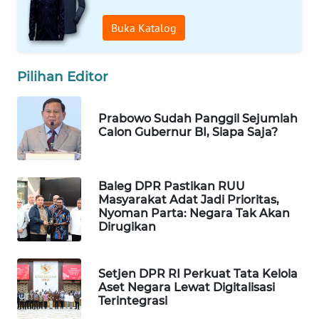
WAHANA
Buka Katalog
DESA
WISATA
Pilihan Editor
LAPAK
WAHANA
Prabowo Sudah Panggil Sejumlah
Calon Gubernur BI, Siapa Saja?
Wahana
Network
KONSUMEN
Baleg DPR Pastikan RUU
Masyarakat Adat Jadi Prioritas,
LISTRIK
Nyoman Parta: Negara Tak Akan
Dirugikan
MASYARAKAT
KELISTRIKAN
Setjen DPR RI Perkuat Tata Kelola
Aset Negara Lewat Digitalisasi
WALINKI
Terintegrasi
ID