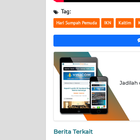
NUSANTARA
Tag:
WN
Hari Sumpah Pemuda
IKN
Kaltim
JOGJA
WN
JATIM
WN
BALI
Jadilah
WN
KALBAR
WN
KALTENG
Berita Terkait
WN