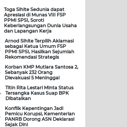
Toga Sihite Sedunia dapat
Apresiasi di Munas VIII FSP
PPMI SPSI, Soroti
Keberlangsungan Dunia Usaha
dan Lapangan Kerja
Arnod Sihite Terpilih Aklamasi
sebagai Ketua Umum FSP
2
PPMI SPSI, Hasilkan Sejumlah
Rekomendasi Strategis
Korban KMP Mutiara Santosa 2,
3
Sebanyak 232 Orang
Dievakuasi 5 Meninggal
Titin Rita Lestari Minta Status
4
Tersangka Kasus Suap BPK
Dibatalkan
Konflik Kepentingan Jadi
Pemicu Korupsi, Kementerian
5
PANRB Dorong ASN Deklarasi
Sejak Dini