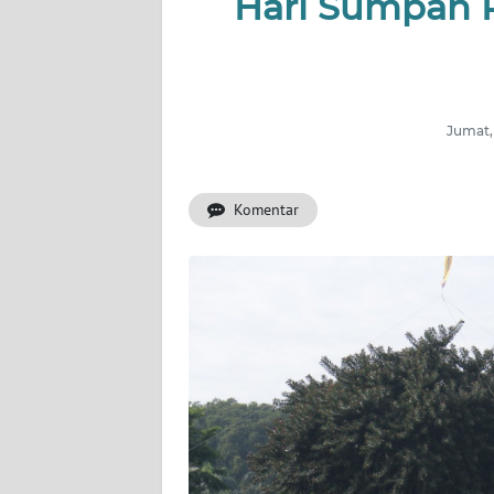
Hari Sumpah 
INDEKS
BERITA
KONTAK
KAMI
Jumat,
INFO
IKLAN
Komentar
TENTANG
KAMI
PEDOMAN
MEDIA
SIBER
REDAKSI