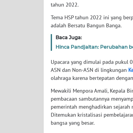
tahun 2022.
WN
Tema HSP tahun 2022 ini yang berpu
NTT
adalah Bersatu Bangun Banga.
WN
Baca Juga:
KEPRI
Hinca Pandjaitan: Perubahan bes
WN
Upacara yang dimulai pada pukul 07
PAPUA
ASN dan Non-ASN di lingkungan
K
olahraga karena bertepatan dengan
WN
PAPUA
Mewakili Menpora Amali, Kepala B
BARAT
pembacaan sambutannya menyampa
pemerintah menghadirkan sejarah m
WN
Ditemukan kristalisasi pembelajara
RIAU
bangsa yang besar.
WN