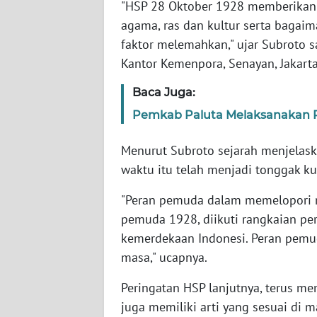
"HSP 28 Oktober 1928 memberikan 
SERAMBI
agama, ras dan kultur serta bagai
faktor melemahkan," ujar Subroto 
WN
Kantor Kemenpora, Senayan, Jakarta
JAMBI
Baca Juga:
WN
SULTRA
Pemkab Paluta Melaksanakan P
Menurut Subroto sejarah menjelask
WN
NTB
waktu itu telah menjadi tonggak 
"Peran pemuda dalam memelopori
WN
pemuda 1928, diikuti rangkaian p
SULTENG
kemerdekaan Indonesi. Peran pemud
masa," ucapnya.
WN
SULBAR
Peringatan HSP lanjutnya, terus me
juga memiliki arti yang sesuai di
WN