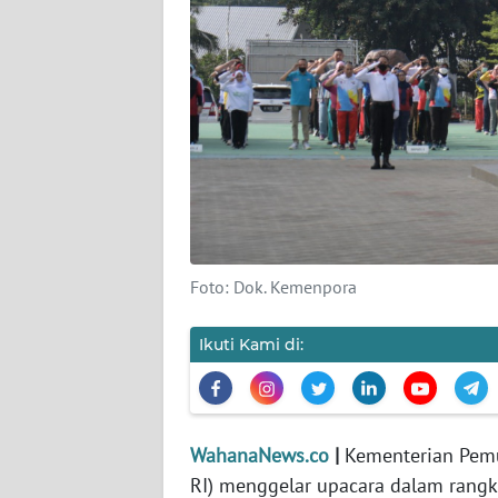
KARIR
DISCLAIMER
Wahana
News
Regional
WN
SUMUT
Foto: Dok. Kemenpora
WN
JAKARTA
Ikuti Kami di:
WN
JABAR
WahanaNews.co
|
Kementerian Pemu
WN
RI) menggelar upacara dalam rang
BANTEN