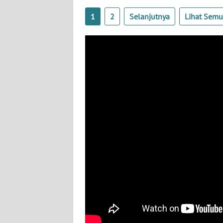
BABEL
1
2
Selanjutnya
Lihat Sem
WN
SUMBAR
WN
SUMSEL
WN
BENGKULU
WN
LAMPUNG
WN
JATENG
WN