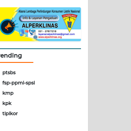
rending
ptsbs
fsp-ppmi-spsi
kmp
kpk
tipikor