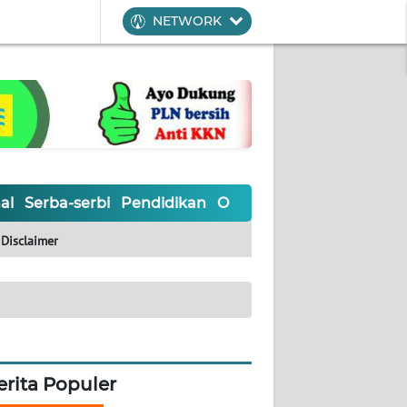
NETWORK
al
Serba-serbi
Pendidikan
Olahraga
Opini
Editoria
Disclaimer
erita Populer