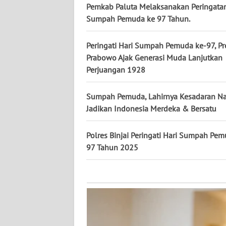
KALTARA
Pemkab Paluta Melaksanakan Peringatan
Sumpah Pemuda ke 97 Tahun.
WN
KALSEL
Peringati Hari Sumpah Pemuda ke-97, Pr
Prabowo Ajak Generasi Muda Lanjutkan
WN
Perjuangan 1928
KALTIM
Sumpah Pemuda, Lahirnya Kesadaran Na
WN
Jadikan Indonesia Merdeka & Bersatu
SULSEL
Polres Binjai Peringati Hari Sumpah Pe
WN
97 Tahun 2025
GORONTALO
WN
SULUT
WN
MALUKU