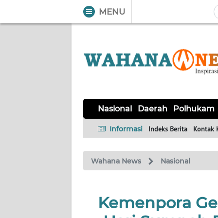
MENU
WAHANA
Tutup
TV
NASIONAL
DAERAH
POLHUKAM
KRIMINAL
EKUIN
SAINS-
KESEHATAN
INTERNASIONAL
Nasional
Daerah
Polhukam
TEKNO
Informasi
Indeks Berita
Kontak 
SERBA-
PENDIDIKAN
OLAHRAGA
OPINI
SERBI
Wahana News
Nasional
EDITORIAL
Kemenpora Gel
Informasi