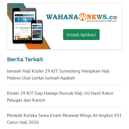
WN
BABEL
WN
Install Aplikasi
SUMBAR
WN
SUMSEL
Berita Terkait
Jamaah Haji Kloter 29 KJT Sumedang Harapkan Haji
WN
Mabrur Usai Lontar Jumrah Aqabah
BENGKULU
Kloter 29 KJT Siap Hadapi Puncak Haji, Ini Hasil Rakor
WN
LAMPUNG
Petugas dan Karom
WN
Pemkab Kolaka Sewa Enam Pesawat Wings Air Angkut 431
JATENG
Calon Haji 2026