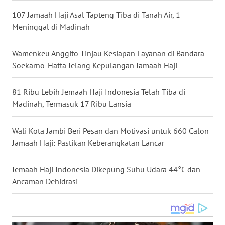
WN
107 Jamaah Haji Asal Tapteng Tiba di Tanah Air, 1
NUSANTARA
Meninggal di Madinah
WN
Wamenkeu Anggito Tinjau Kesiapan Layanan di Bandara
JOGJA
Soekarno-Hatta Jelang Kepulangan Jamaah Haji
WN
81 Ribu Lebih Jemaah Haji Indonesia Telah Tiba di
JATIM
Madinah, Termasuk 17 Ribu Lansia
WN
Wali Kota Jambi Beri Pesan dan Motivasi untuk 660 Calon
BALI
Jamaah Haji: Pastikan Keberangkatan Lancar
WN
Jemaah Haji Indonesia Dikepung Suhu Udara 44°C dan
KALBAR
Ancaman Dehidrasi
WN
KALTENG