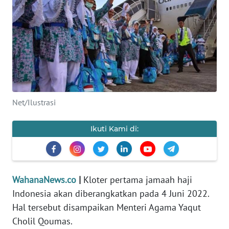
SAINS-TEKNO
KESEHATAN
INTERNASIONAL
SERBA-SERBI
Net/Ilustrasi
PENDIDIKAN
Ikuti Kami di:
OLAHRAGA
OPINI
WahanaNews.co
|
Kloter pertama jamaah haji
Indonesia akan diberangkatkan pada 4 Juni 2022.
EDITORIAL
Hal tersebut disampaikan Menteri Agama Yaqut
Cholil Qoumas.