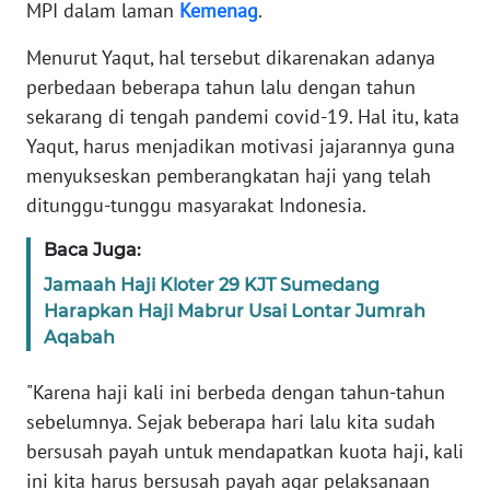
MPI dalam laman
Kemenag
.
KARIR
Menurut Yaqut, hal tersebut dikarenakan adanya
perbedaan beberapa tahun lalu dengan tahun
DISCLAIMER
sekarang di tengah pandemi covid-19. Hal itu, kata
Yaqut, harus menjadikan motivasi jajarannya guna
Wahana
menyukseskan pemberangkatan haji yang telah
News
ditunggu-tunggu masyarakat Indonesia.
Regional
Baca Juga:
WN
Jamaah Haji Kloter 29 KJT Sumedang
SUMUT
Harapkan Haji Mabrur Usai Lontar Jumrah
Aqabah
WN
JAKARTA
"Karena haji kali ini berbeda dengan tahun-tahun
sebelumnya. Sejak beberapa hari lalu kita sudah
WN
bersusah payah untuk mendapatkan kuota haji, kali
JABAR
ini kita harus bersusah payah agar pelaksanaan