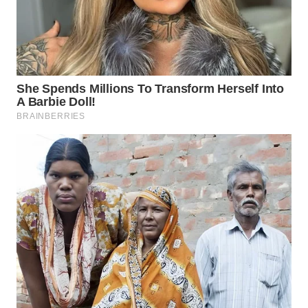
WN
INDRAMAYU
WN
KUNINGAN
WN
MAJALENGKA
WN
SUBANG
WN
SUKABUMI
WN
PURWAKARTA