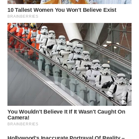
WN
PRIANGAN
TIMUR
WN
SEMARANG
WN
SOLO
WN
BOROBUDUR
WN
MADURA
WN
SURABAYA