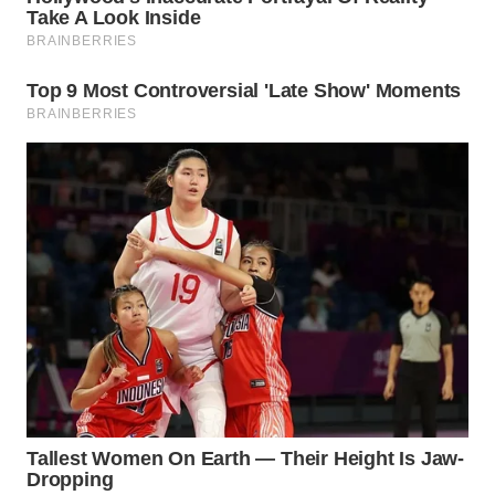
WN
NATUNA
WN
BINTAN
WN
MANDALIKA
WN
LIKUPANG
WN
LABUANBAJO
WN
BORNEO