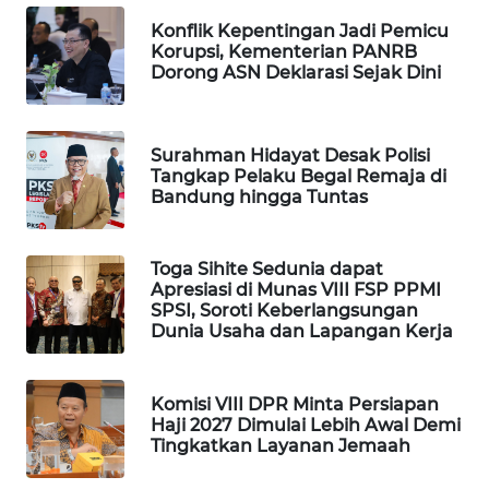
WAHANA
Konflik Kepentingan Jadi Pemicu
SPORT
Korupsi, Kementerian PANRB
Dorong ASN Deklarasi Sejak Dini
WAHANA
UMKM
Surahman Hidayat Desak Polisi
Tangkap Pelaku Begal Remaja di
WAHANA
Bandung hingga Tuntas
SELEB
Toga Sihite Sedunia dapat
WAHANA
Apresiasi di Munas VIII FSP PPMI
PERSONA
SPSI, Soroti Keberlangsungan
Dunia Usaha dan Lapangan Kerja
WAHANA
OTOMOTIF
Komisi VIII DPR Minta Persiapan
Haji 2027 Dimulai Lebih Awal Demi
WAHANA
Tingkatkan Layanan Jemaah
HEALTH