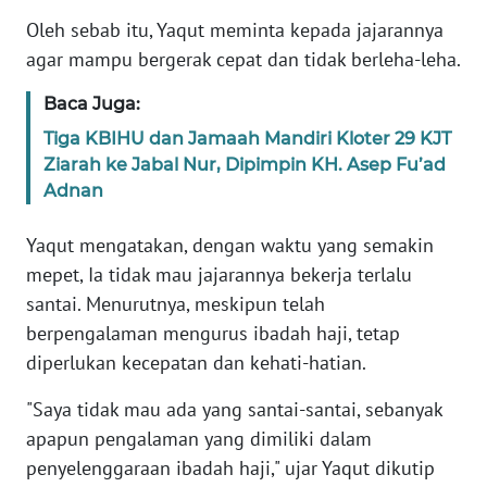
Informasi
Oleh sebab itu, Yaqut meminta kepada jajarannya
INDEKS
agar mampu bergerak cepat dan tidak berleha-leha.
BERITA
Baca Juga:
KONTAK
Tiga KBIHU dan Jamaah Mandiri Kloter 29 KJT
KAMI
Ziarah ke Jabal Nur, Dipimpin KH. Asep Fu’ad
Adnan
INFO
IKLAN
Yaqut mengatakan, dengan waktu yang semakin
mepet, Ia tidak mau jajarannya bekerja terlalu
TENTANG
santai. Menurutnya, meskipun telah
KAMI
berpengalaman mengurus ibadah haji, tetap
diperlukan kecepatan dan kehati-hatian.
PEDOMAN
MEDIA
"Saya tidak mau ada yang santai-santai, sebanyak
SIBER
apapun pengalaman yang dimiliki dalam
penyelenggaraan ibadah haji," ujar Yaqut dikutip
REDAKSI