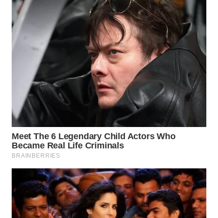
WN
KALTARA
WN
KALSEL
WN
KALTIM
WN
SULSEL
WN
GORONTALO
WN
SULUT