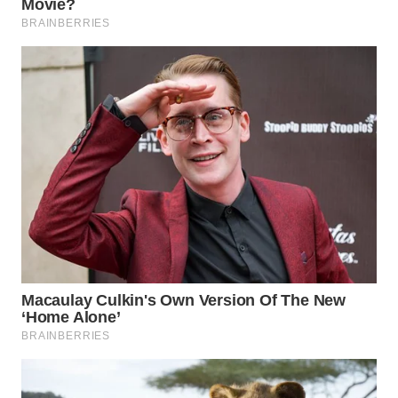
TAPANULI
TENGAH
WN DELI
SERDANG
WN
TEBING
TINGGI
WN
PAKPAK
WN
KARAWANG
WN
BEKASI