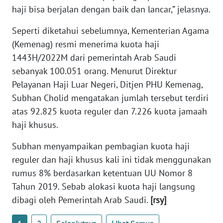
WN
haji bisa berjalan dengan baik dan lancar,” jelasnya.
BANTEN
Seperti diketahui sebelumnya, Kementerian Agama
(Kemenag) resmi menerima kuota haji
WN
NTT
1443H/2022M dari pemerintah Arab Saudi
sebanyak 100.051 orang. Menurut Direktur
WN
Pelayanan Haji Luar Negeri, Ditjen PHU Kemenag,
KEPRI
Subhan Cholid mengatakan jumlah tersebut terdiri
atas 92.825 kuota reguler dan 7.226 kuota jamaah
WN
haji khusus.
PAPUA
Subhan menyampaikan pembagian kuota haji
WN
reguler dan haji khusus kali ini tidak menggunakan
PAPUA
rumus 8% berdasarkan ketentuan UU Nomor 8
BARAT
Tahun 2019. Sebab alokasi kuota haji langsung
dibagi oleh Pemerintah Arab Saudi.
[rsy]
WN
RIAU