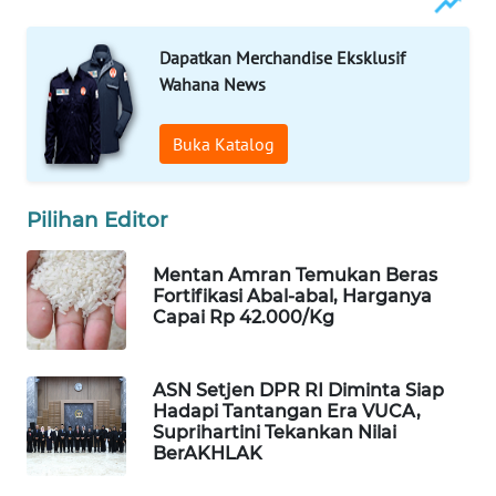
WAHANA
LISTRIK
Dapatkan Merchandise Eksklusif
Wahana News
WAHANA
TRAVEL
Buka Katalog
WAHANA
Pilihan Editor
TV
Mentan Amran Temukan Beras
WAHANANEWS
Fortifikasi Abal-abal, Harganya
ID
Capai Rp 42.000/Kg
WAHANANEWS
CO ID
ASN Setjen DPR RI Diminta Siap
Hadapi Tantangan Era VUCA,
Suprihartini Tekankan Nilai
WAHANANEWS
BerAKHLAK
NET