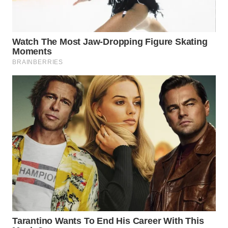
WN
TAPANULI
SELATAN
WN
TANJUNG
LESUNG
WN
KARO
WN
SIMALUNGUN
WN
LABUHANBATU
WN