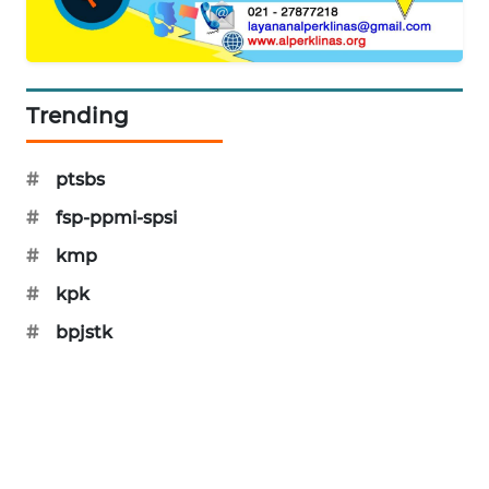
PORTAL
KONSUMEN
FORWAMKI
Trending
ALPERKLINAS
#
ptsbs
#
fsp-ppmi-spsi
FORJASIDA
#
kmp
TAMBANG
#
kpk
NEWS
#
bpjstk
SITUNGIR
NEWS
SIDIKALANG
NEWS