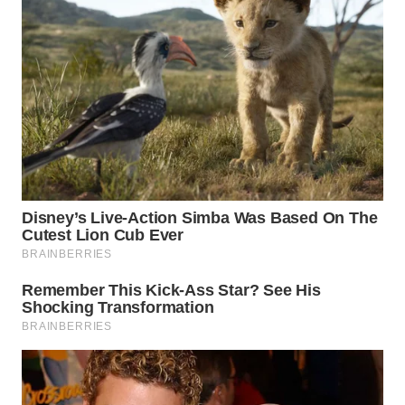
WN
BOGOR
WN
DEPOK
WN
TAPANULI
UTARA
WN
SAMOSIR
WN
PADANG
LAWAS