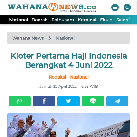
Nasional
Daerah
Polhukam
Kriminal
Ekuin
Sains-Te
WAHANA
Tutup
TV
Wahana News
Nasional
NASIONAL
Kloter Pertama Haji Indonesia
Berangkat 4 Juni 2022
DAERAH
Redaksi - Nasional
Jumat, 22 April 2022 - 16:53 WIB
POLHUKAM
KRIMINAL
EKUIN