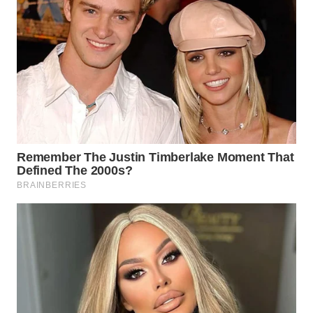
WN
SUMEDANG
WN
CIANJUR
WN
KEPULAUAN
SERIBU
WN
TANGERANG
WN
BINJAI
WN
CIREBON