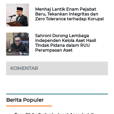
WAHANA
Menhaj Lantik Enam Pejabat
DESA
Baru, Tekankan Integritas dan
WISATA
Zero Tolerance terhadap Korupsi
LAPAK
WAHANA
Sahroni Dorong Lembaga
Independen Kelola Aset Hasil
Tindak Pidana dalam RUU
Wahana
Perampasan Aset
Network
KONSUMEN
KOMENTAR
LISTRIK
MASYARAKAT
KELISTRIKAN
Berita Populer
WALINKI
ID