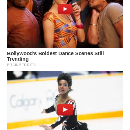
WN
MALUKU
WN
MALUT
WN
DAIRI
WN
DANAU
TOBA
WN
NIAS
WN
LANGKAT