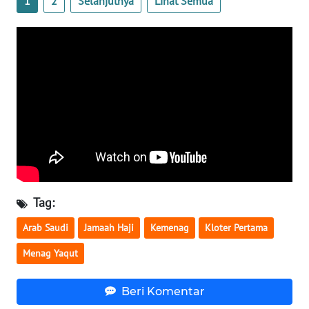
1
2
Selanjutnya
Lihat Semua
WN
SERAMBI
WN
JAMBI
WN
SULTRA
WN
NTB
Tag:
WN
Arab Saudi
Jamaah Haji
Kemenag
Kloter Pertama
SULTENG
Menag Yaqut
WN
Beri Komentar
SULBAR