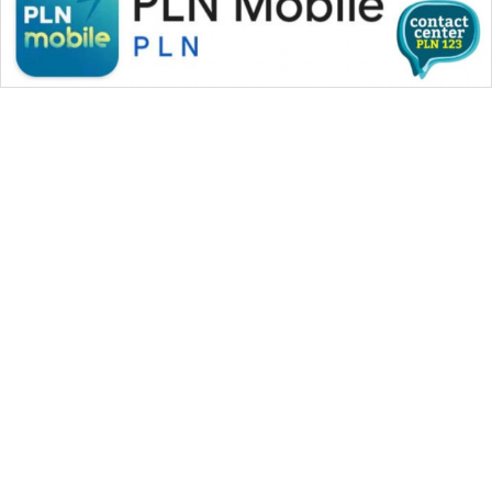
WAHANA MEDIA GROUP
|
|
|
WAHANA NEWS co
WAHANA TANI
WAHANA ADVOKAT
|
|
WAHANA INFRASTRUKTUR
WAHANA KONSUMEN
|
|
|
WAHANA LISTRIK
WAHANA TRAVEL
WAHANA TV
|
|
|
WAHANANEWS id
WAHANANEWS CO ID
WAHANANEWS NET
|
|
|
WAHANA SPORT ID
Wahana UMKM
Wahana Seleb