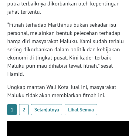
putra terbaiknya dikorbankan oleh kepentingan
WN
jahat tertentu.
SERAMBI
“Fitnah terhadap Marthinus bukan sekadar isu
personal, melainkan bentuk pelecehan terhadap
WN
JAMBI
harga diri masyarakat Maluku. Kami sudah terlalu
sering dikorbankan dalam politik dan kebijakan
WN
ekonomi di tingkat pusat. Kini kader terbaik
SULTRA
Maluku pun mau dihabisi lewat fitnah,” sesal
Hamid.
WN
NTB
Ungkap mantan Wali Kota Tual ini, masyarakat
Maluku tidak akan membiarkan fitnah ini.
WN
SULTENG
1
2
Selanjutnya
Lihat Semua
WN
SULBAR