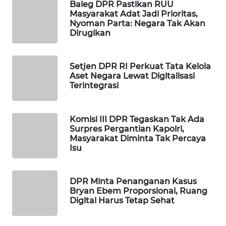
Baleg DPR Pastikan RUU
WAHANA
Masyarakat Adat Jadi Prioritas,
DESA
Nyoman Parta: Negara Tak Akan
WISATA
Dirugikan
LAPAK
Setjen DPR RI Perkuat Tata Kelola
WAHANA
Aset Negara Lewat Digitalisasi
Terintegrasi
Wahana
Network
Komisi III DPR Tegaskan Tak Ada
Surpres Pergantian Kapolri,
KONSUMEN
Masyarakat Diminta Tak Percaya
LISTRIK
Isu
MASYARAKAT
KELISTRIKAN
DPR Minta Penanganan Kasus
Bryan Ebem Proporsional, Ruang
Digital Harus Tetap Sehat
WALINKI
ID