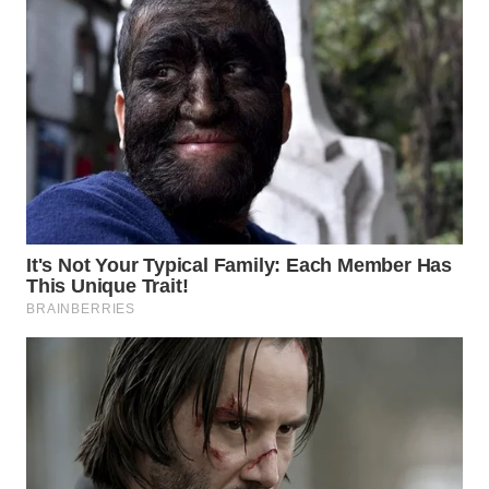
TAPANULI
TENGAH
WN DELI
SERDANG
WN
TEBING
TINGGI
WN
PAKPAK
WN
KARAWANG
WN
BEKASI