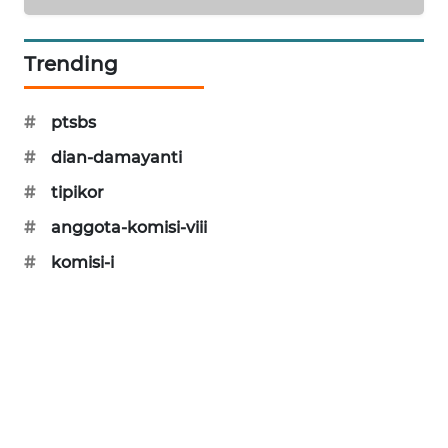
SIBARAGAS
NEWS
Trending
METRO
#
ptsbs
SIANTAR
NEWS
#
dian-damayanti
#
tipikor
METRO
MEDAN
#
anggota-komisi-viii
NEWS
#
komisi-i
METRO
JAKARTA
NEWS
KRT
NEWS