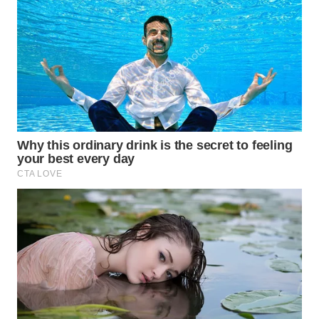
WN
PRIANGAN
TIMUR
WN
SEMARANG
WN
SOLO
WN
BOROBUDUR
WN
MADURA
WN
SURABAYA