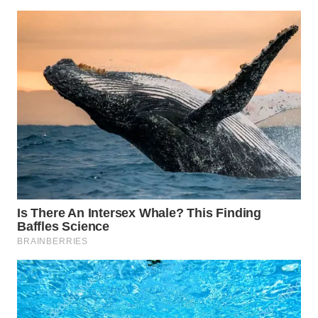
WN
INDRAMAYU
WN
KUNINGAN
WN
MAJALENGKA
WN
SUBANG
WN
SUKABUMI
WN
PURWAKARTA