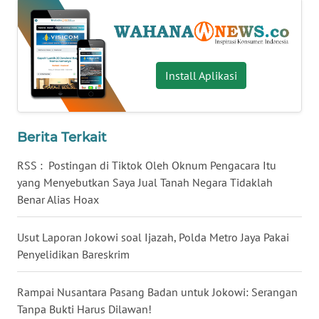
WN
NUSANTARA
WN
Install Aplikasi
JOGJA
WN
Berita Terkait
JATIM
RSS : Postingan di Tiktok Oleh Oknum Pengacara Itu
WN
yang Menyebutkan Saya Jual Tanah Negara Tidaklah
BALI
Benar Alias Hoax
WN
Usut Laporan Jokowi soal Ijazah, Polda Metro Jaya Pakai
KALBAR
Penyelidikan Bareskrim
WN
Rampai Nusantara Pasang Badan untuk Jokowi: Serangan
KALTENG
Tanpa Bukti Harus Dilawan!