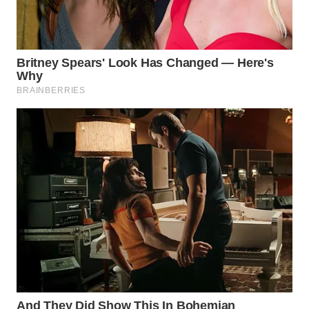
Wahana
Media
Group
WAHANA
NEWS
WAHANA
TANI
WAHANA
ADVOKAT
WAHANA
INFRASTRUKTUR
WAHANA
KONSUMEN