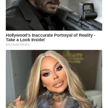
WN
BOGOR
WN
DEPOK
WN
TAPANULI
UTARA
WN
SAMOSIR
WN
PADANG
LAWAS