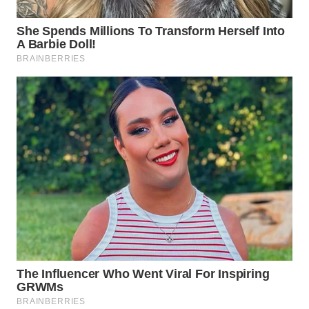
WN
SUMEDANG
WN
CIANJUR
WN
KEPULAUAN
SERIBU
WN
TANGERANG
WN
BINJAI
WN
CIREBON