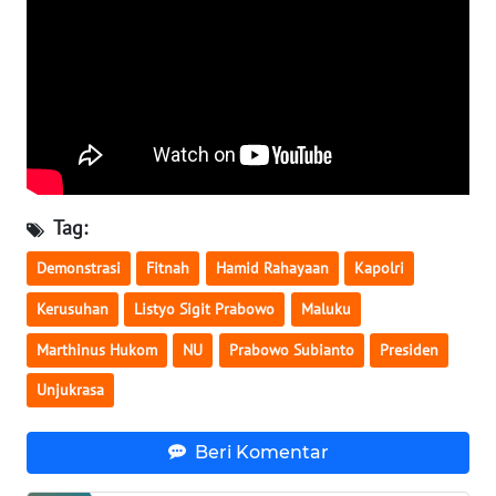
WN
BABEL
WN
SUMBAR
WN
SUMSEL
Tag:
Demonstrasi
Fitnah
Hamid Rahayaan
Kapolri
WN
BENGKULU
Kerusuhan
Listyo Sigit Prabowo
Maluku
Marthinus Hukom
NU
Prabowo Subianto
Presiden
WN
LAMPUNG
Unjukrasa
WN
Beri Komentar
JATENG