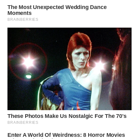
WN
MALUKU
WN
MALUT
WN
DAIRI
WN
DANAU
TOBA
WN
NIAS
WN
LANGKAT