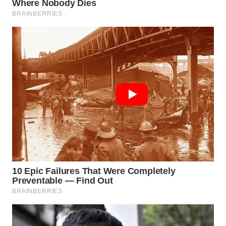
WN
TAPANULI
SELATAN
WN
TANJUNG
LESUNG
WN
KARO
WN
SIMALUNGUN
WN
LABUHANBATU
WN