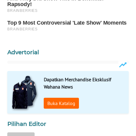
WAHANA
LISTRIK
WAHANA
TRAVEL
Advertorial
WAHANA
TV
WAHANANEWS
Dapatkan Merchandise Eksklusif
ID
Wahana News
WAHANANEWS
Buka Katalog
CO ID
WAHANANEWS
Pilihan Editor
NET