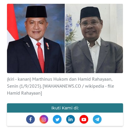
SAINS-TEKNO
KESEHATAN
INTERNASIONAL
SERBA-SERBI
PENDIDIKAN
(kiri - kanan) Marthinus Hukom dan Hamid Rahayaan,
OLAHRAGA
Senin (1/9/2025). [WAHANANEWS.CO / wikipedia - file
Hamid Rahayaan]
OPINI
Ikuti Kami di:
EDITORIAL