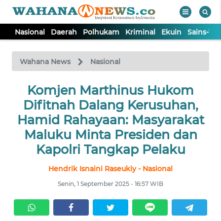
Nasional
Daerah
Polhukam
Kriminal
Ekuin
Sains-Te
WAHANA
Tutup
TV
Wahana News
Nasional
NASIONAL
Komjen Marthinus Hukom
Difitnah Dalang Kerusuhan,
DAERAH
Hamid Rahayaan: Masyarakat
Maluku Minta Presiden dan
POLHUKAM
Kapolri Tangkap Pelaku
Hendrik Isnaini Raseukiy - Nasional
KRIMINAL
Senin, 1 September 2025 - 16:57 WIB
EKUIN