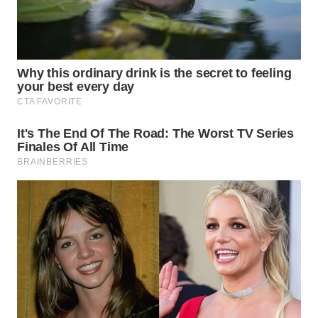
WN
NATUNA
WN
BINTAN
WN
MANDALIKA
WN
LIKUPANG
WN
LABUANBAJO
WN
BORNEO