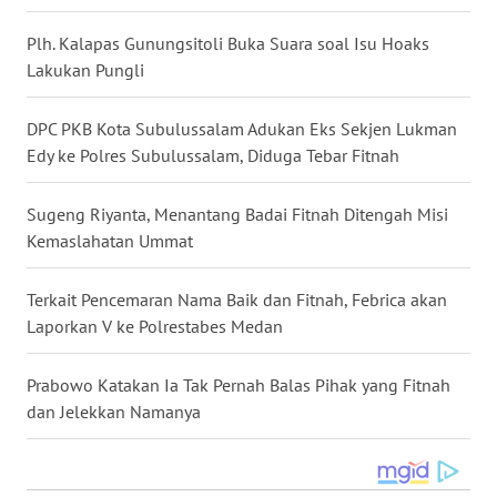
WN
Plh. Kalapas Gunungsitoli Buka Suara soal Isu Hoaks
KALTARA
Lakukan Pungli
WN
DPC PKB Kota Subulussalam Adukan Eks Sekjen Lukman
KALSEL
Edy ke Polres Subulussalam, Diduga Tebar Fitnah
WN
KALTIM
Sugeng Riyanta, Menantang Badai Fitnah Ditengah Misi
Kemaslahatan Ummat
WN
SULSEL
Terkait Pencemaran Nama Baik dan Fitnah, Febrica akan
Laporkan V ke Polrestabes Medan
WN
GORONTALO
Prabowo Katakan Ia Tak Pernah Balas Pihak yang Fitnah
dan Jelekkan Namanya
WN
SULUT