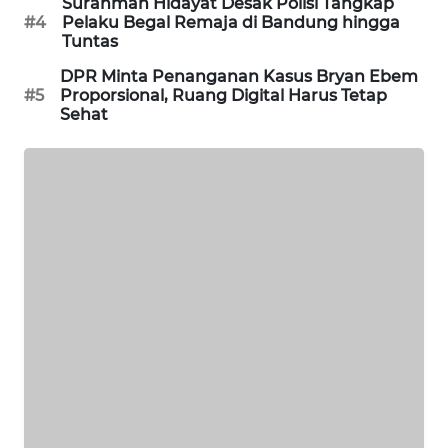
Surahman Hidayat Desak Polisi Tangkap
PORTAL
#4
Pelaku Begal Remaja di Bandung hingga
Tuntas
KONSUMEN
DPR Minta Penanganan Kasus Bryan Ebem
FORWAMKI
#5
Proporsional, Ruang Digital Harus Tetap
Sehat
ALPERKLINAS
FORJASIDA
TAMBANG
NEWS
SITUNGIR
NEWS
SIDIKALANG
NEWS