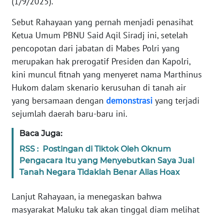
(1/9/2025).
WN
BANTEN
Sebut Rahayaan yang pernah menjadi penasihat
Ketua Umum PBNU Said Aqil Siradj ini, setelah
WN
pencopotan dari jabatan di Mabes Polri yang
NTT
merupakan hak prerogatif Presiden dan Kapolri,
kini muncul fitnah yang menyeret nama Marthinus
WN
Hukom dalam skenario kerusuhan di tanah air
KEPRI
yang bersamaan dengan
demonstrasi
yang terjadi
sejumlah daerah baru-baru ini.
WN
PAPUA
Baca Juga:
RSS : Postingan di Tiktok Oleh Oknum
WN
Pengacara Itu yang Menyebutkan Saya Jual
PAPUA
BARAT
Tanah Negara Tidaklah Benar Alias Hoax
Lanjut Rahayaan, ia menegaskan bahwa
WN
RIAU
masyarakat Maluku tak akan tinggal diam melihat