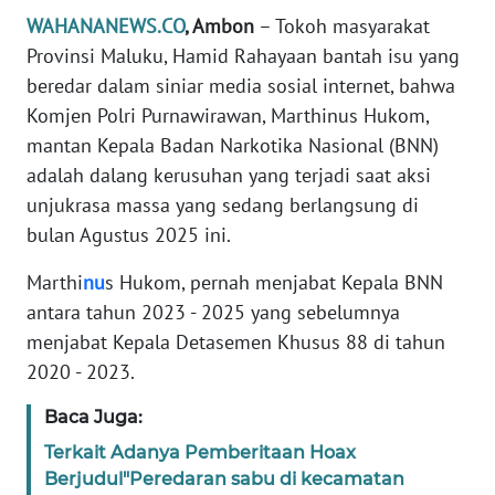
Informasi
WAHANANEWS.CO
, Ambon
– Tokoh masyarakat
Provinsi Maluku, Hamid Rahayaan bantah isu yang
INDEKS
BERITA
beredar dalam siniar media sosial internet, bahwa
Komjen Polri Purnawirawan, Marthinus Hukom,
KONTAK
mantan Kepala Badan Narkotika Nasional (BNN)
KAMI
adalah dalang kerusuhan yang terjadi saat aksi
unjukrasa massa yang sedang berlangsung di
INFO
bulan Agustus 2025 ini.
IKLAN
Marthi
nu
s Hukom, pernah menjabat Kepala BNN
TENTANG
antara tahun 2023 - 2025 yang sebelumnya
KAMI
menjabat Kepala Detasemen Khusus 88 di tahun
2020 - 2023.
PEDOMAN
MEDIA
Baca Juga:
SIBER
Terkait Adanya Pemberitaan Hoax
Berjudul"Peredaran sabu di kecamatan
REDAKSI