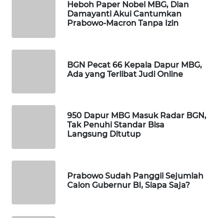
Heboh Paper Nobel MBG, Dian
WAHANA
Damayanti Akui Cantumkan
SPORT
Prabowo-Macron Tanpa Izin
WAHANA
UMKM
BGN Pecat 66 Kepala Dapur MBG,
Ada yang Terlibat Judi Online
WAHANA
SELEB
950 Dapur MBG Masuk Radar BGN,
WAHANA
Tak Penuhi Standar Bisa
PERSONA
Langsung Ditutup
WAHANA
OTOMOTIF
Prabowo Sudah Panggil Sejumlah
Calon Gubernur BI, Siapa Saja?
WAHANA
HEALTH