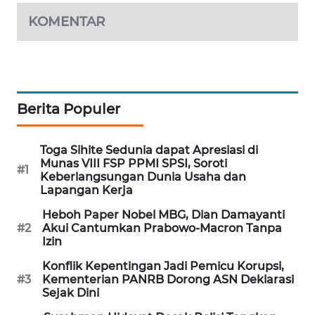
KOMENTAR
MAWAKA
ID
MARTABAT
NET
Berita Populer
PLN
WATCH
Toga Sihite Sedunia dapat Apresiasi di
Munas VIII FSP PPMI SPSI, Soroti
#1
Keberlangsungan Dunia Usaha dan
MKLI
Lapangan Kerja
Heboh Paper Nobel MBG, Dian Damayanti
LPKKI
#2
Akui Cantumkan Prabowo-Macron Tanpa
Izin
LKKI
Konflik Kepentingan Jadi Pemicu Korupsi,
#3
Kementerian PANRB Dorong ASN Deklarasi
KOPEKLIN
Sejak Dini