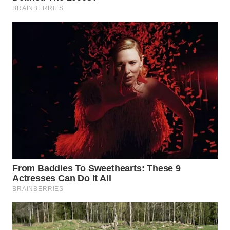
WN
SUMEDANG
WN
CIANJUR
WN
KEPULAUAN
SERIBU
WN
TANGERANG
WN
BINJAI
WN
CIREBON