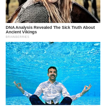
WN
PRIANGAN
TIMUR
WN
SEMARANG
WN
SOLO
WN
BOROBUDUR
WN
MADURA
WN
SURABAYA