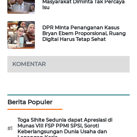
Masyarakat Diminta Tak Percaya
Isu
MAWAKA
ID
DPR Minta Penanganan Kasus
MARTABAT
Bryan Ebem Proporsional, Ruang
Digital Harus Tetap Sehat
NET
PLN
WATCH
KOMENTAR
MKLI
LPKKI
Berita Populer
LKKI
Toga Sihite Sedunia dapat Apresiasi di
Munas VIII FSP PPMI SPSI, Soroti
KOPEKLIN
#1
Keberlangsungan Dunia Usaha dan