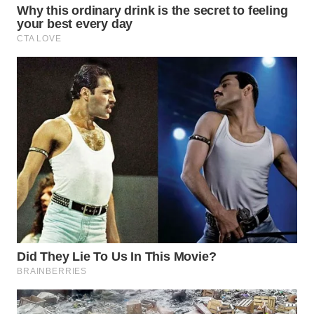
WN
NATUNA
WN
BINTAN
WN
MANDALIKA
WN
LIKUPANG
WN
LABUANBAJO
WN
BORNEO