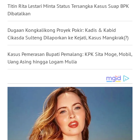
Titin Rita Lestari Minta Status Tersangka Kasus Suap BPK
WN
Dibatalkan
NUSANTARA
Dugaan Kongkalikong Proyek Pokir: Kadis & Kabid
WN
Cikasda Sulteng Dilaporkan ke Kejati, Kasus Mangkrak(?)
JOGJA
Kasus Pemerasan Bupati Pemalang: KPK Sita Moge, Mobil,
WN
JATIM
Uang Asing hingga Logam Mulia
WN
BALI
WN
KALBAR
WN
KALTENG