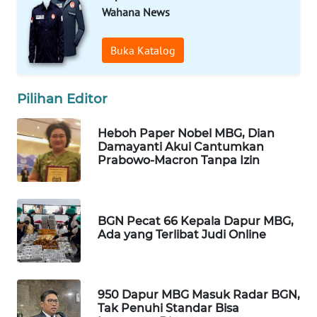
Wahana News
WAHANA
SPORT
Buka Katalog
WAHANA
UMKM
Pilihan Editor
WAHANA
Heboh Paper Nobel MBG, Dian
SELEB
Damayanti Akui Cantumkan
Prabowo-Macron Tanpa Izin
WAHANA
PERSONA
BGN Pecat 66 Kepala Dapur MBG,
WAHANA
Ada yang Terlibat Judi Online
OTOMOTIF
WAHANA
HEALTH
950 Dapur MBG Masuk Radar BGN,
Tak Penuhi Standar Bisa