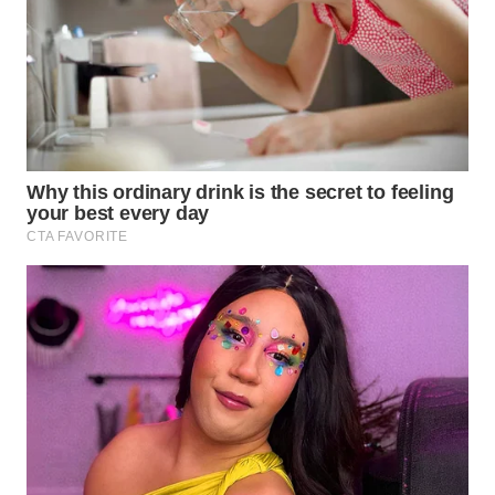
TAPANULI
TENGAH
WN DELI
SERDANG
WN
TEBING
TINGGI
WN
PAKPAK
WN
KARAWANG
WN
BEKASI