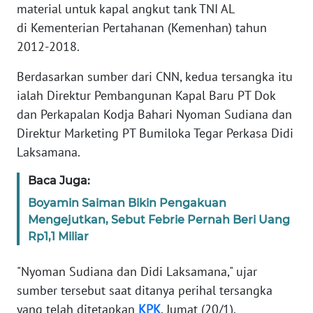
Informasi
material untuk kapal angkut tank TNI AL
di Kementerian Pertahanan (Kemenhan) tahun
INDEKS
2012-2018.
BERITA
Berdasarkan sumber dari CNN, kedua tersangka itu
KONTAK
ialah Direktur Pembangunan Kapal Baru PT Dok
KAMI
dan Perkapalan Kodja Bahari Nyoman Sudiana dan
Direktur Marketing PT Bumiloka Tegar Perkasa Didi
INFO
Laksamana.
IKLAN
Baca Juga:
TENTANG
Boyamin Saiman Bikin Pengakuan
KAMI
Mengejutkan, Sebut Febrie Pernah Beri Uang
Rp1,1 Miliar
PEDOMAN
MEDIA
"Nyoman Sudiana dan Didi Laksamana," ujar
SIBER
sumber tersebut saat ditanya perihal tersangka
yang telah ditetapkan
KPK
, Jumat (20/1).
REDAKSI