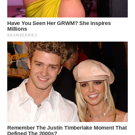
WN
BOGOR
WN
DEPOK
WN
TAPANULI
UTARA
WN
SAMOSIR
WN
PADANG
LAWAS