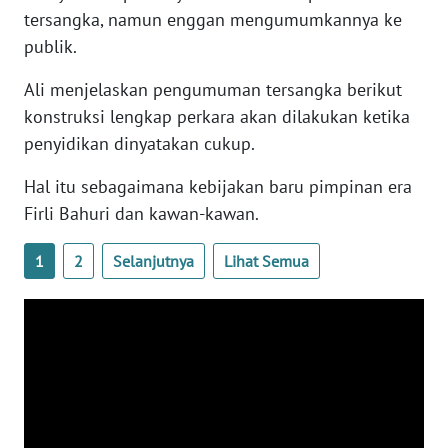
WN
tersangka, namun enggan mengumumkannya ke
BANTEN
publik.
Ali menjelaskan pengumuman tersangka berikut
WN
NTT
konstruksi lengkap perkara akan dilakukan ketika
penyidikan dinyatakan cukup.
WN
Hal itu sebagaimana kebijakan baru pimpinan era
KEPRI
Firli Bahuri dan kawan-kawan.
WN
PAPUA
1
2
Selanjutnya
Lihat Semua
WN
PAPUA
BARAT
WN
RIAU