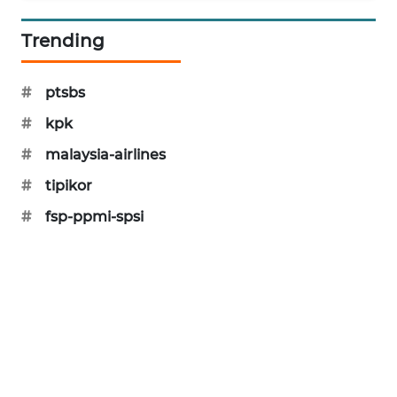
SIBARAGAS
Trending
NEWS
METRO
#
ptsbs
SIANTAR
#
kpk
NEWS
#
malaysia-airlines
METRO
#
tipikor
MEDAN
NEWS
#
fsp-ppmi-spsi
METRO
JAKARTA
NEWS
KRT
NEWS