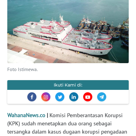
SAINS-TEKNO
KESEHATAN
INTERNASIONAL
SERBA-SERBI
Foto Istimewa.
PENDIDIKAN
Ikuti Kami di:
OLAHRAGA
OPINI
WahanaNews.co
|
Komisi Pemberantasan Korupsi
EDITORIAL
(KPK) sudah menetapkan dua orang sebagai
tersangka dalam kasus dugaan korupsi pengadaan