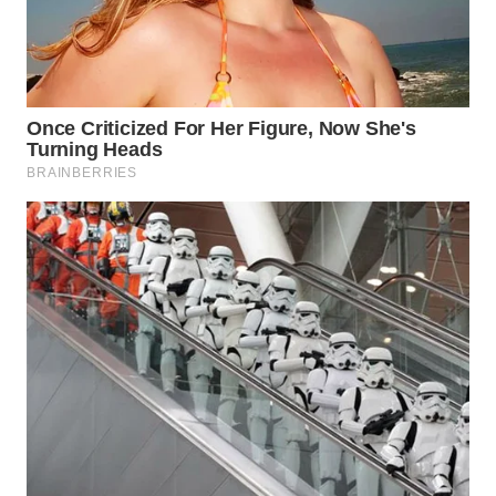
WN
KALTARA
WN
KALSEL
WN
KALTIM
WN
SULSEL
WN
GORONTALO
WN
SULUT