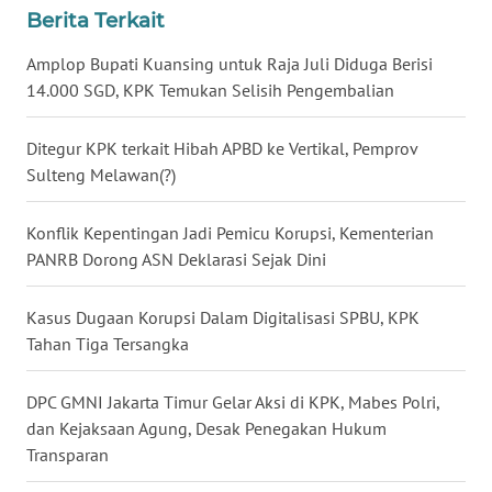
Berita Terkait
WN
BABEL
Amplop Bupati Kuansing untuk Raja Juli Diduga Berisi
14.000 SGD, KPK Temukan Selisih Pengembalian
WN
SUMBAR
Ditegur KPK terkait Hibah APBD ke Vertikal, Pemprov
Sulteng Melawan(?)
WN
SUMSEL
Konflik Kepentingan Jadi Pemicu Korupsi, Kementerian
PANRB Dorong ASN Deklarasi Sejak Dini
WN
BENGKULU
Kasus Dugaan Korupsi Dalam Digitalisasi SPBU, KPK
Tahan Tiga Tersangka
WN
LAMPUNG
DPC GMNI Jakarta Timur Gelar Aksi di KPK, Mabes Polri,
dan Kejaksaan Agung, Desak Penegakan Hukum
WN
Transparan
JATENG