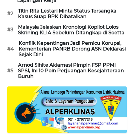
Lapangan Kerja
PORTAL
Titin Rita Lestari Minta Status Tersangka
KONSUMEN
#2
Kasus Suap BPK Dibatalkan
Malaysia Jelaskan Kronologi Kopilot Lolos
FORWAMKI
#3
Skrining KLIA Sebelum Ditangkap di Soetta
Konflik Kepentingan Jadi Pemicu Korupsi,
ALPERKLINAS
#4
Kementerian PANRB Dorong ASN Deklarasi
Sejak Dini
FORJASIDA
Arnod Sihite Aklamasi Pimpin FSP PPMI
#5
SPSI, Ini 10 Poin Perjuangan Kesejahteraan
TAMBANG
Buruh
NEWS
SITUNGIR
NEWS
SIDIKALANG
NEWS