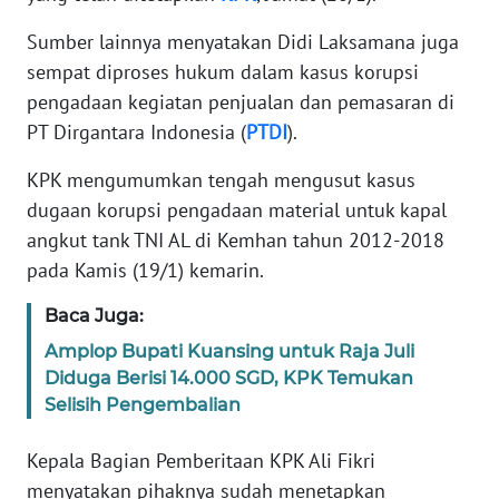
Sumber lainnya menyatakan Didi Laksamana juga
KARIR
sempat diproses hukum dalam kasus korupsi
pengadaan kegiatan penjualan dan pemasaran di
DISCLAIMER
PT Dirgantara Indonesia (
PTDI
).
Wahana
KPK mengumumkan tengah mengusut kasus
News
dugaan korupsi pengadaan material untuk kapal
Regional
angkut tank TNI AL di Kemhan tahun 2012-2018
pada Kamis (19/1) kemarin.
WN
SUMUT
Baca Juga:
Amplop Bupati Kuansing untuk Raja Juli
WN
JAKARTA
Diduga Berisi 14.000 SGD, KPK Temukan
Selisih Pengembalian
WN
JABAR
Kepala Bagian Pemberitaan KPK Ali Fikri
menyatakan pihaknya sudah menetapkan