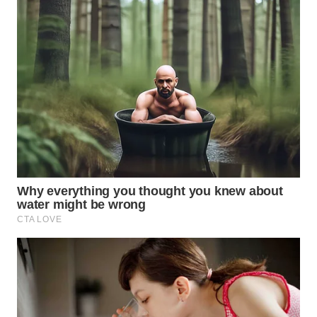
WN
TAPANULI
SELATAN
WN
TANJUNG
LESUNG
WN
KARO
WN
SIMALUNGUN
WN
LABUHANBATU
WN