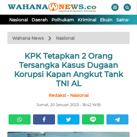
Nasional
Daerah
Polhukam
Kriminal
Ekuin
Sains-Te
WAHANA
Tutup
TV
Wahana News
Nasional
NASIONAL
KPK Tetapkan 2 Orang
Tersangka Kasus Dugaan
DAERAH
Korupsi Kapan Angkut Tank
TNI AL
POLHUKAM
Redaksi - Nasional
Jumat, 20 Januari 2023 - 18:42 WIB
KRIMINAL
EKUIN