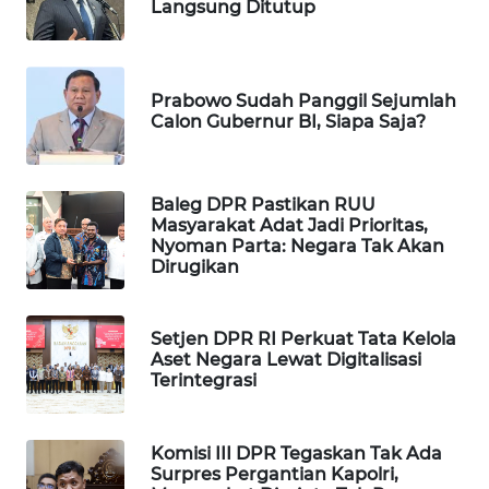
Langsung Ditutup
WAHANA
DESA
WISATA
Prabowo Sudah Panggil Sejumlah
Calon Gubernur BI, Siapa Saja?
LAPAK
WAHANA
Baleg DPR Pastikan RUU
Wahana
Masyarakat Adat Jadi Prioritas,
Network
Nyoman Parta: Negara Tak Akan
Dirugikan
KONSUMEN
LISTRIK
Setjen DPR RI Perkuat Tata Kelola
Aset Negara Lewat Digitalisasi
MASYARAKAT
Terintegrasi
KELISTRIKAN
WALINKI
Komisi III DPR Tegaskan Tak Ada
ID
Surpres Pergantian Kapolri,