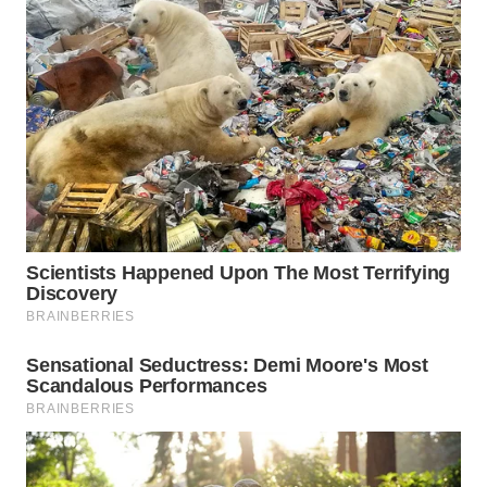
Wahana
Media
Group
WAHANA
NEWS
WAHANA
TANI
WAHANA
ADVOKAT
WAHANA
INFRASTRUKTUR
WAHANA
KONSUMEN