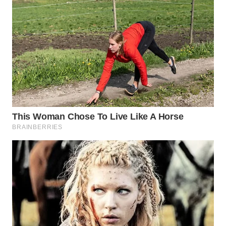
WN
INDRAMAYU
WN
KUNINGAN
WN
MAJALENGKA
WN
SUBANG
WN
SUKABUMI
WN
PURWAKARTA