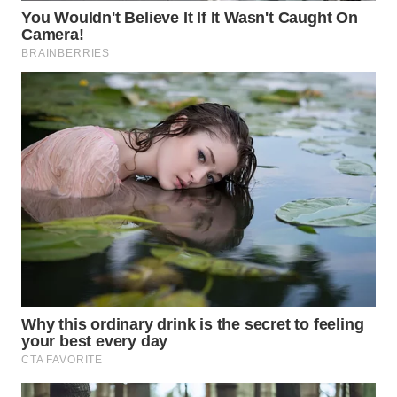
WN
MALUKU
WN
MALUT
WN
DAIRI
WN
DANAU
TOBA
WN
NIAS
WN
LANGKAT