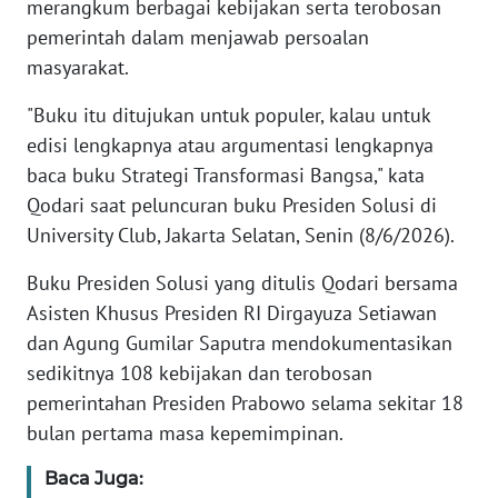
merangkum berbagai kebijakan serta terobosan
pemerintah dalam menjawab persoalan
KARIR
masyarakat.
DISCLAIMER
"Buku itu ditujukan untuk populer, kalau untuk
edisi lengkapnya atau argumentasi lengkapnya
Wahana
baca buku Strategi Transformasi Bangsa," kata
News
Qodari saat peluncuran buku Presiden Solusi di
Regional
University Club, Jakarta Selatan, Senin (8/6/2026).
WN
Buku Presiden Solusi yang ditulis Qodari bersama
SUMUT
Asisten Khusus Presiden RI Dirgayuza Setiawan
dan Agung Gumilar Saputra mendokumentasikan
WN
sedikitnya 108 kebijakan dan terobosan
JAKARTA
pemerintahan Presiden Prabowo selama sekitar 18
bulan pertama masa kepemimpinan.
WN
JABAR
Baca Juga: