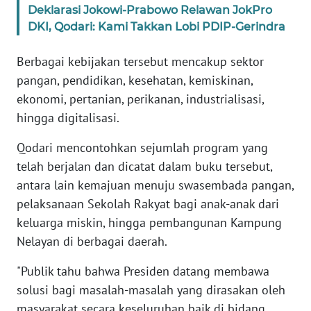
Deklarasi Jokowi-Prabowo Relawan JokPro
WN
BANTEN
DKI, Qodari: Kami Takkan Lobi PDIP-Gerindra
Berbagai kebijakan tersebut mencakup sektor
WN
NTT
pangan, pendidikan, kesehatan, kemiskinan,
ekonomi, pertanian, perikanan, industrialisasi,
WN
hingga digitalisasi.
KEPRI
Qodari mencontohkan sejumlah program yang
telah berjalan dan dicatat dalam buku tersebut,
WN
PAPUA
antara lain kemajuan menuju swasembada pangan,
pelaksanaan Sekolah Rakyat bagi anak-anak dari
WN
keluarga miskin, hingga pembangunan Kampung
PAPUA
Nelayan di berbagai daerah.
BARAT
"Publik tahu bahwa Presiden datang membawa
WN
solusi bagi masalah-masalah yang dirasakan oleh
RIAU
masyarakat secara keseluruhan baik di bidang