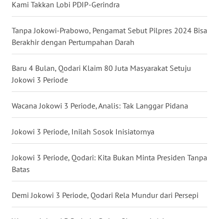
Kami Takkan Lobi PDIP-Gerindra
WN
NUSANTARA
Tanpa Jokowi-Prabowo, Pengamat Sebut Pilpres 2024 Bisa
Berakhir dengan Pertumpahan Darah
WN
JOGJA
Baru 4 Bulan, Qodari Klaim 80 Juta Masyarakat Setuju
Jokowi 3 Periode
WN
JATIM
Wacana Jokowi 3 Periode, Analis: Tak Langgar Pidana
WN
BALI
Jokowi 3 Periode, Inilah Sosok Inisiatornya
WN
Jokowi 3 Periode, Qodari: Kita Bukan Minta Presiden Tanpa
KALBAR
Batas
WN
Demi Jokowi 3 Periode, Qodari Rela Mundur dari Persepi
KALTENG