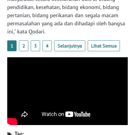
pendidikan, kesehatan, bidang ekonomi, bidang
WN
pertanian, bidang perikanan dan segala macam
SERAMBI
permasalahan yang ada dan dihadapi oleh bangsa
ini," kata Qodari.
WN
JAMBI
1
2
3
4
Selanjutnya
Lihat Semua
WN
SULTRA
WN
NTB
WN
SULTENG
WN
SULBAR
Tag: