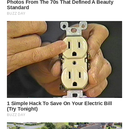
WN
BOGOR
WN
DEPOK
WN
TAPANULI
UTARA
WN
SAMOSIR
WN
PADANG
LAWAS