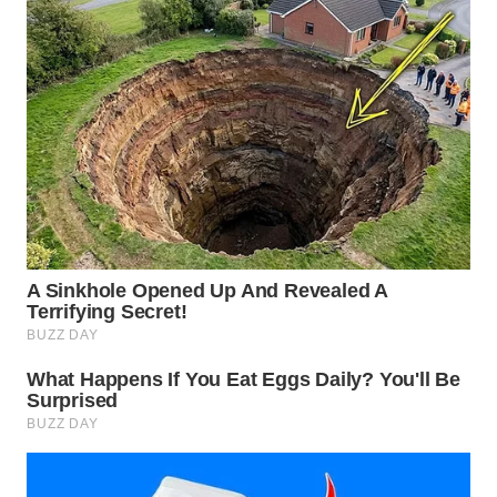
WN
SUMEDANG
WN
CIANJUR
WN
KEPULAUAN
SERIBU
WN
TANGERANG
WN
BINJAI
WN
CIREBON