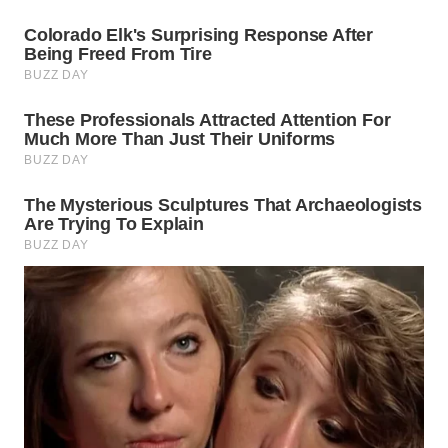
WN
TAPANULI
SELATAN
WN
TANJUNG
LESUNG
WN
KARO
WN
SIMALUNGUN
WN
LABUHANBATU
WN