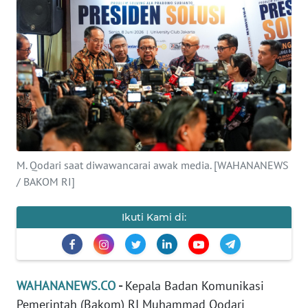
SAINS-TEKNO
KESEHATAN
INTERNASIONAL
SERBA-SERBI
PENDIDIKAN
M. Qodari saat diwawancarai awak media. [WAHANANEWS
/ BAKOM RI]
OLAHRAGA
Ikuti Kami di:
OPINI
EDITORIAL
WAHANANEWS.CO
-
Kepala Badan Komunikasi
Pemerintah (Bakom) RI Muhammad Qodari