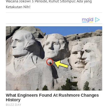
Wacana Jokowi 3 Periode, Ruhut Sitompul: Ada yang
WN
Ketakutan Nih!
KALTARA
WN
KALSEL
WN
KALTIM
WN
SULSEL
WN
GORONTALO
WN
SULUT