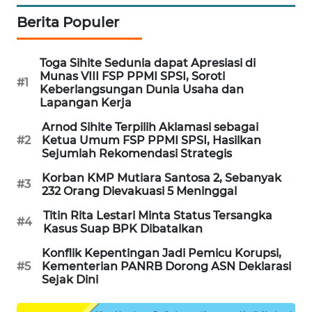
WAHANA
Berita Populer
DESA
WISATA
Toga Sihite Sedunia dapat Apresiasi di
Munas VIII FSP PPMI SPSI, Soroti
LAPAK
#1
Keberlangsungan Dunia Usaha dan
WAHANA
Lapangan Kerja
Arnod Sihite Terpilih Aklamasi sebagai
Wahana
#2
Ketua Umum FSP PPMI SPSI, Hasilkan
Network
Sejumlah Rekomendasi Strategis
Korban KMP Mutiara Santosa 2, Sebanyak
KONSUMEN
#3
232 Orang Dievakuasi 5 Meninggal
LISTRIK
Titin Rita Lestari Minta Status Tersangka
#4
Kasus Suap BPK Dibatalkan
MASYARAKAT
KELISTRIKAN
Konflik Kepentingan Jadi Pemicu Korupsi,
#5
Kementerian PANRB Dorong ASN Deklarasi
Sejak Dini
WALINKI
ID