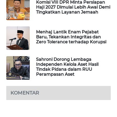
Komisi VIII DPR Minta Persiapan
WAHANA
Haji 2027 Dimulai Lebih Awal Demi
SPORT
Tingkatkan Layanan Jemaah
WAHANA
UMKM
Menhaj Lantik Enam Pejabat
Baru, Tekankan Integritas dan
Zero Tolerance terhadap Korupsi
WAHANA
SELEB
Sahroni Dorong Lembaga
Independen Kelola Aset Hasil
WAHANA
Tindak Pidana dalam RUU
PERSONA
Perampasan Aset
WAHANA
OTOMOTIF
KOMENTAR
WAHANA
HEALTH