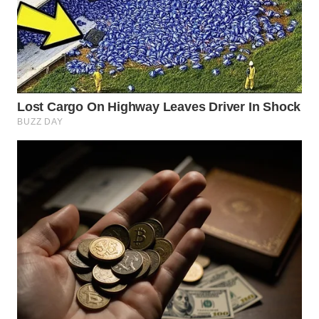
WN
PRIANGAN
TIMUR
WN
SEMARANG
WN
SOLO
WN
BOROBUDUR
WN
MADURA
WN
SURABAYA