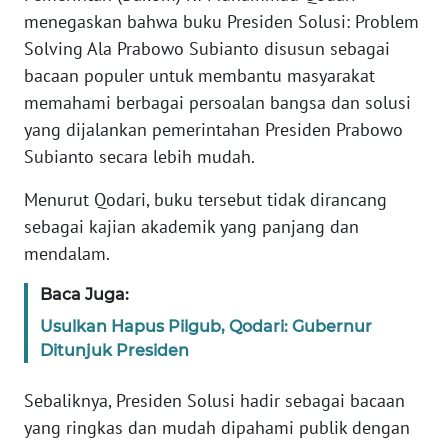
Informasi
menegaskan bahwa buku Presiden Solusi: Problem
Solving Ala Prabowo Subianto disusun sebagai
INDEKS
BERITA
bacaan populer untuk membantu masyarakat
memahami berbagai persoalan bangsa dan solusi
KONTAK
yang dijalankan pemerintahan Presiden Prabowo
KAMI
Subianto secara lebih mudah.
Menurut Qodari, buku tersebut tidak dirancang
INFO
IKLAN
sebagai kajian akademik yang panjang dan
mendalam.
TENTANG
Baca Juga:
KAMI
Usulkan Hapus Pilgub, Qodari: Gubernur
PEDOMAN
Ditunjuk Presiden
MEDIA
SIBER
Sebaliknya, Presiden Solusi hadir sebagai bacaan
yang ringkas dan mudah dipahami publik dengan
REDAKSI