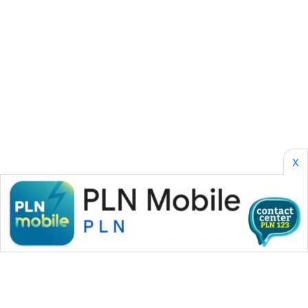
SONYA
ASA
NEWS
X