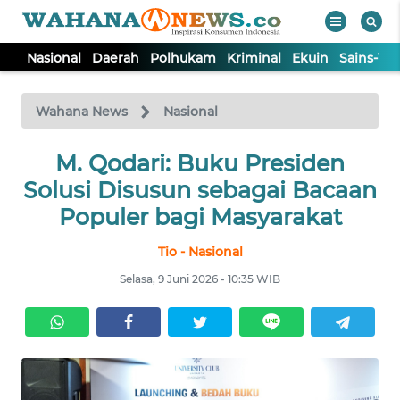
Nasional
Daerah
Polhukam
Kriminal
Ekuin
Sains-Te
WAHANA
Tutup
TV
Wahana News
Nasional
NASIONAL
M. Qodari: Buku Presiden
Solusi Disusun sebagai Bacaan
DAERAH
Populer bagi Masyarakat
Tio - Nasional
POLHUKAM
Selasa, 9 Juni 2026 - 10:35 WIB
KRIMINAL
EKUIN