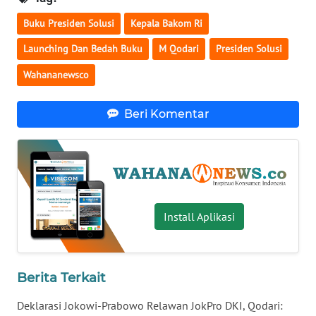
WN
Buku Presiden Solusi
Kepala Bakom Ri
BABEL
Launching Dan Bedah Buku
M Qodari
Presiden Solusi
WN
Wahananewsco
SUMBAR
Beri Komentar
WN
SUMSEL
WN
BENGKULU
Install Aplikasi
WN
LAMPUNG
Berita Terkait
WN
JATENG
Deklarasi Jokowi-Prabowo Relawan JokPro DKI, Qodari: