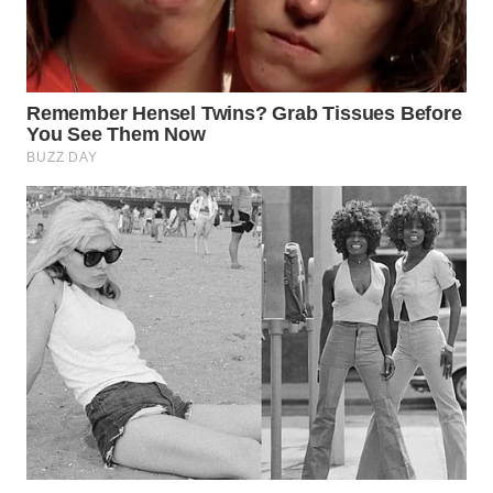
TAPANULI
TENGAH
WN DELI
SERDANG
WN
TEBING
TINGGI
WN
PAKPAK
WN
KARAWANG
WN
BEKASI