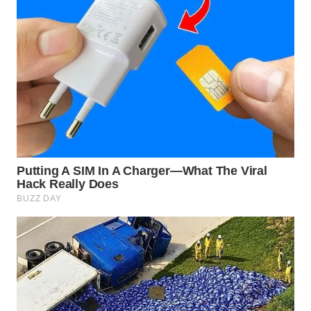
WN
INDRAMAYU
WN
KUNINGAN
WN
MAJALENGKA
WN
SUBANG
WN
SUKABUMI
WN
PURWAKARTA