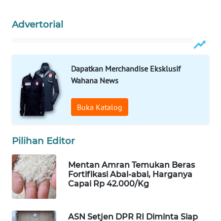
Wahana
Media
Advertorial
Group
WAHANA
NEWS
Dapatkan Merchandise Eksklusif
Wahana News
WAHANA
TANI
Buka Katalog
WAHANA
ADVOKAT
Pilihan Editor
WAHANA
Mentan Amran Temukan Beras
INFRASTRUKTUR
Fortifikasi Abal-abal, Harganya
Capai Rp 42.000/Kg
WAHANA
KONSUMEN
ASN Setjen DPR RI Diminta Siap