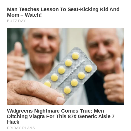
WN
MALUKU
WN
MALUT
WN
DAIRI
WN
DANAU
TOBA
WN
NIAS
WN
LANGKAT