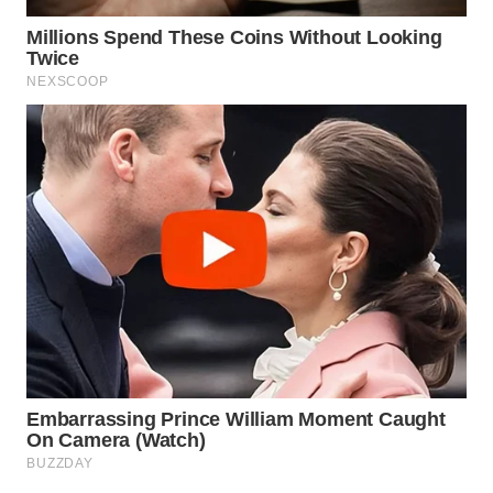
WN
NATUNA
WN
BINTAN
WN
MANDALIKA
WN
LIKUPANG
WN
LABUANBAJO
WN
BORNEO