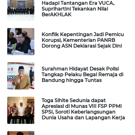
Hadapi Tantangan Era VUCA,
Suprihartini Tekankan Nilai
WAHANA
BerAKHLAK
LISTRIK
WAHANA
Konflik Kepentingan Jadi Pemicu
TRAVEL
Korupsi, Kementerian PANRB
Dorong ASN Deklarasi Sejak Dini
WAHANA
TV
Surahman Hidayat Desak Polisi
Tangkap Pelaku Begal Remaja di
WAHANANEWS
Bandung hingga Tuntas
ID
WAHANANEWS
Toga Sihite Sedunia dapat
CO ID
Apresiasi di Munas VIII FSP PPMI
SPSI, Soroti Keberlangsungan
Dunia Usaha dan Lapangan Kerja
WAHANANEWS
NET