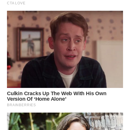
WN
TAPANULI
SELATAN
WN
TANJUNG
LESUNG
WN
KARO
WN
SIMALUNGUN
WN
LABUHANBATU
WN