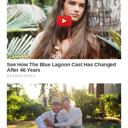
TAPANULI
TENGAH
WN DELI
SERDANG
WN
TEBING
TINGGI
WN
PAKPAK
WN
KARAWANG
WN
BEKASI