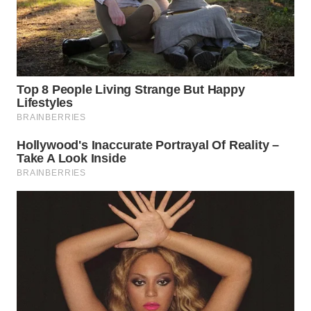
WN
BOGOR
WN
DEPOK
WN
TAPANULI
UTARA
WN
SAMOSIR
WN
PADANG
LAWAS