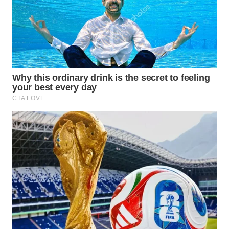
WN
NATUNA
WN
BINTAN
WN
MANDALIKA
WN
LIKUPANG
WN
LABUANBAJO
WN
BORNEO