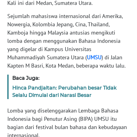
Informasi
Kali ini dari Medan, Sumatera Utara.
Sejumlah mahasiswa internasional dari Amerika,
INDEKS
BERITA
Nowergia, Kolombia Jepang, Cina, Thailand,
Kamboja hingga Malaysia antusias mengikuti
KONTAK
lomba dengan menggunakan Bahasa Indonesia
KAMI
yang digelar di Kampus Universitas
Muhammadiyah Sumatera Utara (
UMSU
) di Jalan
INFO
Kapten M Basri, Kota Medan, beberapa waktu lalu.
IKLAN
Baca Juga:
TENTANG
Hinca Pandjaitan: Perubahan besar Tidak
KAMI
Selalu Dimulai dari Narasi Besar
PEDOMAN
Lomba yang diselenggarakan Lembaga Bahasa
MEDIA
Indonesia bagi Penutur Asing (BIPA) UMSU itu
SIBER
bagian dari festival bulan bahasa dan kebudayaan
internasional.
REDAKSI