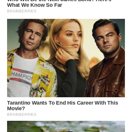
WN
INDRAMAYU
WN
KUNINGAN
WN
MAJALENGKA
WN
SUBANG
WN
SUKABUMI
WN
PURWAKARTA