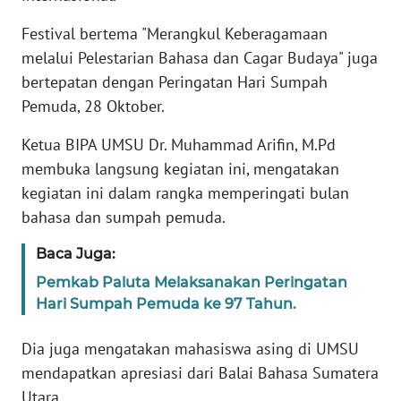
Festival bertema "Merangkul Keberagamaan
KARIR
melalui Pelestarian Bahasa dan Cagar Budaya" juga
bertepatan dengan Peringatan Hari Sumpah
DISCLAIMER
Pemuda, 28 Oktober.
Wahana
Ketua BIPA UMSU Dr. Muhammad Arifin, M.Pd
News
membuka langsung kegiatan ini, mengatakan
Regional
kegiatan ini dalam rangka memperingati bulan
bahasa dan sumpah pemuda.
WN
SUMUT
Baca Juga:
Pemkab Paluta Melaksanakan Peringatan
WN
JAKARTA
Hari Sumpah Pemuda ke 97 Tahun.
Dia juga mengatakan mahasiswa asing di UMSU
WN
JABAR
mendapatkan apresiasi dari Balai Bahasa Sumatera
Utara.