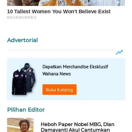
WAHANA
LISTRIK
WAHANA
TRAVEL
Advertorial
WAHANA
TV
Dapatkan Merchandise Eksklusif
Wahana News
WAHANANEWS
ID
Buka Katalog
WAHANANEWS
CO ID
Pilihan Editor
WAHANANEWS
NET
Heboh Paper Nobel MBG, Dian
Damayanti Akui Cantumkan