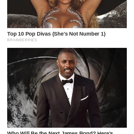
WN
SUMEDANG
WN
CIANJUR
WN
KEPULAUAN
SERIBU
WN
TANGERANG
WN
BINJAI
WN
CIREBON