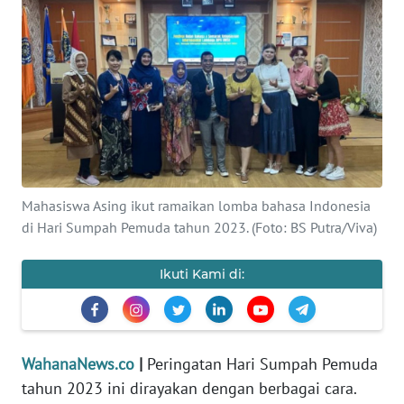
SAINS-TEKNO
KESEHATAN
INTERNASIONAL
SERBA-SERBI
Mahasiswa Asing ikut ramaikan lomba bahasa Indonesia
PENDIDIKAN
di Hari Sumpah Pemuda tahun 2023. (Foto: BS Putra/Viva)
OLAHRAGA
Ikuti Kami di:
OPINI
EDITORIAL
WahanaNews.co
|
Peringatan Hari Sumpah Pemuda
tahun 2023 ini dirayakan dengan berbagai cara.