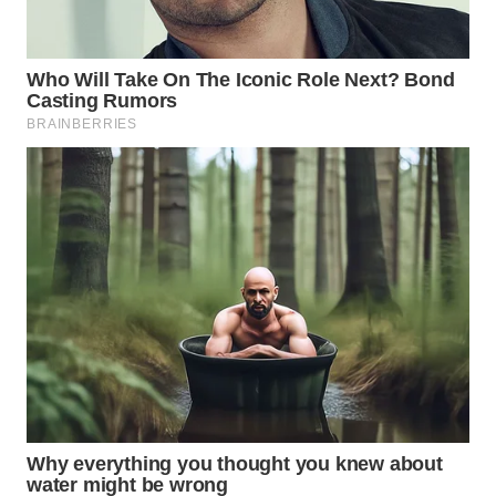
WN
MALUKU
WN
MALUT
WN
DAIRI
WN
DANAU
TOBA
WN
NIAS
WN
LANGKAT