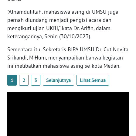
WN
"Alhamdulillah, mahasiswa asing di UMSU juga
BANTEN
pernah diundang menjadi pengisi acara dan
WN
mengikuti ujian UKBI," kata Dr. Arifin, dalam
NTT
keterangannya, Senin (30/10/2023).
Sementara itu, Sekretaris BIPA UMSU Dr. Cut Novita
WN
KEPRI
Srikandi, M.Hum, menyampaikan bahwa kegiatan
ini melibatkan mahasiswa asing se-kota Medan.
WN
PAPUA
1
2
3
Selanjutnya
Lihat Semua
WN
PAPUA
BARAT
WN
RIAU