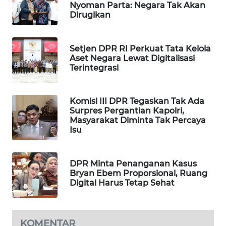
Nyoman Parta: Negara Tak Akan
WAHANA
Dirugikan
DESA
WISATA
Setjen DPR RI Perkuat Tata Kelola
Aset Negara Lewat Digitalisasi
LAPAK
Terintegrasi
WAHANA
Wahana
Komisi III DPR Tegaskan Tak Ada
Network
Surpres Pergantian Kapolri,
Masyarakat Diminta Tak Percaya
Isu
KONSUMEN
LISTRIK
DPR Minta Penanganan Kasus
MASYARAKAT
Bryan Ebem Proporsional, Ruang
KELISTRIKAN
Digital Harus Tetap Sehat
WALINKI
ID
KOMENTAR