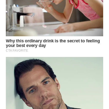
WN
KALTARA
WN
KALSEL
WN
KALTIM
WN
SULSEL
WN
GORONTALO
WN
SULUT