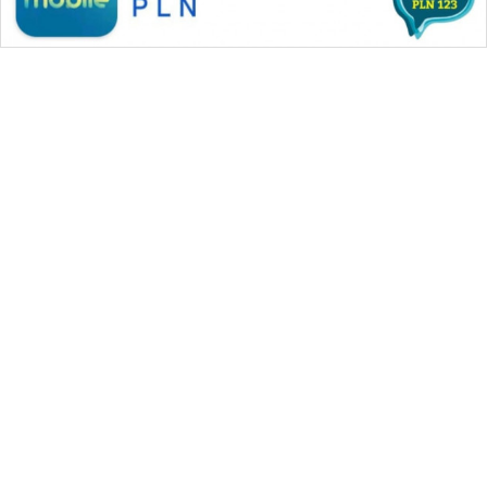
WAHANA MEDIA GROUP
|
|
|
WAHANA NEWS co
WAHANA TANI
WAHANA ADVOKAT
|
|
WAHANA INFRASTRUKTUR
WAHANA KONSUMEN
|
|
|
WAHANA LISTRIK
WAHANA TRAVEL
WAHANA TV
|
|
|
WAHANANEWS id
WAHANANEWS CO ID
WAHANANEWS NET
|
|
|
WAHANA SPORT ID
Wahana UMKM
Wahana Seleb
|
|
|
Wahana Persona
Wahana Otomotif
Wahana Health
|