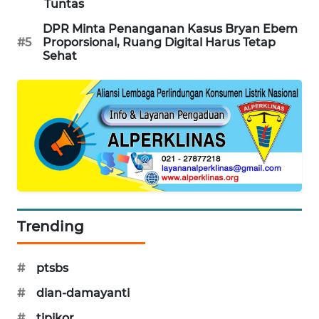
Tuntas
PORTAL
DPR Minta Penanganan Kasus Bryan Ebem
KONSUMEN
#5
Proporsional, Ruang Digital Harus Tetap
Sehat
FORWAMKI
ALPERKLINAS
FORJASIDA
TAMBANG
NEWS
Trending
SITUNGIR
NEWS
#
ptsbs
SIDIKALANG
#
dian-damayanti
NEWS
#
tipikor