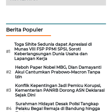
MAWAKA
ID
MARTABAT
Berita Populer
NET
Toga Sihite Sedunia dapat Apresiasi di
PLN
Munas VIII FSP PPMI SPSI, Soroti
WATCH
#1
Keberlangsungan Dunia Usaha dan
Lapangan Kerja
MKLI
Heboh Paper Nobel MBG, Dian Damayanti
#2
Akui Cantumkan Prabowo-Macron Tanpa
Izin
LPKKI
Konflik Kepentingan Jadi Pemicu Korupsi,
#3
Kementerian PANRB Dorong ASN Deklarasi
LKKI
Sejak Dini
KOPEKLIN
Surahman Hidayat Desak Polisi Tangkap
#4
Pelaku Begal Remaja di Bandung hingga