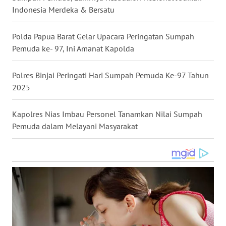
Indonesia Merdeka & Bersatu
WN
NUSANTARA
Polda Papua Barat Gelar Upacara Peringatan Sumpah
Pemuda ke- 97, Ini Amanat Kapolda
WN
JOGJA
Polres Binjai Peringati Hari Sumpah Pemuda Ke-97 Tahun
2025
WN
JATIM
Kapolres Nias Imbau Personel Tanamkan Nilai Sumpah
WN
Pemuda dalam Melayani Masyarakat
BALI
WN
KALBAR
WN
KALTENG