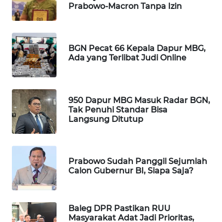
Prabowo-Macron Tanpa Izin
WAHANA
SPORT
BGN Pecat 66 Kepala Dapur MBG,
WAHANA
Ada yang Terlibat Judi Online
UMKM
WAHANA
SELEB
950 Dapur MBG Masuk Radar BGN,
Tak Penuhi Standar Bisa
Langsung Ditutup
WAHANA
PERSONA
WAHANA
Prabowo Sudah Panggil Sejumlah
OTOMOTIF
Calon Gubernur BI, Siapa Saja?
WAHANA
HEALTH
Baleg DPR Pastikan RUU
Masyarakat Adat Jadi Prioritas,