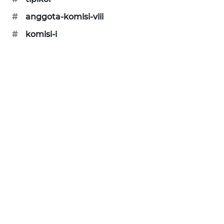
SIBARAGAS
#
anggota-komisi-viii
NEWS
#
komisi-i
METRO
SIANTAR
NEWS
METRO
MEDAN
NEWS
METRO
JAKARTA
NEWS
KRT
NEWS