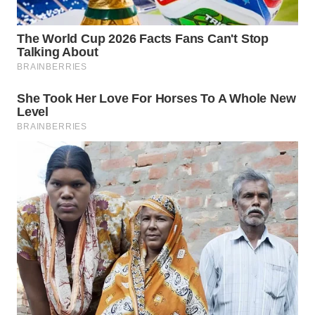
Wahana
Media
Group
WAHANA
NEWS
WAHANA
TANI
WAHANA
ADVOKAT
WAHANA
INFRASTRUKTUR
WAHANA
KONSUMEN