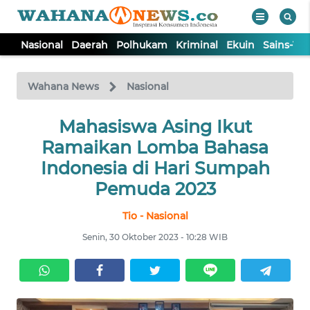
Nasional
Daerah
Polhukam
Kriminal
Ekuin
Sains-Te
WAHANA
Tutup
TV
Wahana News
Nasional
NASIONAL
Mahasiswa Asing Ikut
Ramaikan Lomba Bahasa
DAERAH
Indonesia di Hari Sumpah
Pemuda 2023
POLHUKAM
Tio - Nasional
Senin, 30 Oktober 2023 - 10:28 WIB
KRIMINAL
EKUIN