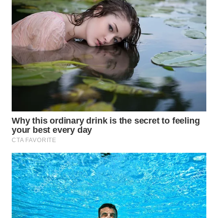
WN
PRIANGAN
TIMUR
WN
SEMARANG
WN
SOLO
WN
BOROBUDUR
WN
MADURA
WN
SURABAYA