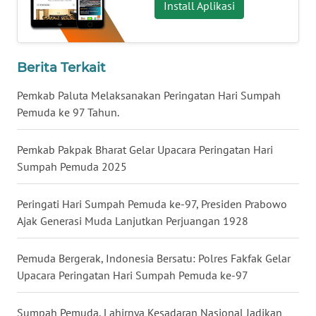
Install Aplikasi
WN
BABEL
Berita Terkait
WN
SUMBAR
Pemkab Paluta Melaksanakan Peringatan Hari Sumpah
Pemuda ke 97 Tahun.
WN
SUMSEL
Pemkab Pakpak Bharat Gelar Upacara Peringatan Hari
Sumpah Pemuda 2025
WN
BENGKULU
Peringati Hari Sumpah Pemuda ke-97, Presiden Prabowo
Ajak Generasi Muda Lanjutkan Perjuangan 1928
WN
LAMPUNG
Pemuda Bergerak, Indonesia Bersatu: Polres Fakfak Gelar
Upacara Peringatan Hari Sumpah Pemuda ke-97
WN
JATENG
Sumpah Pemuda, Lahirnya Kesadaran Nasional Jadikan