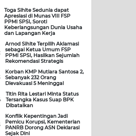
Toga Sihite Sedunia dapat
Apresiasi di Munas VIII FSP
PPMI SPSI, Soroti
Keberlangsungan Dunia Usaha
dan Lapangan Kerja
Arnod Sihite Terpilih Aklamasi
sebagai Ketua Umum FSP
2
PPMI SPSI, Hasilkan Sejumlah
Rekomendasi Strategis
Korban KMP Mutiara Santosa 2,
3
Sebanyak 232 Orang
Dievakuasi 5 Meninggal
Titin Rita Lestari Minta Status
4
Tersangka Kasus Suap BPK
Dibatalkan
Konflik Kepentingan Jadi
Pemicu Korupsi, Kementerian
5
PANRB Dorong ASN Deklarasi
Sejak Dini