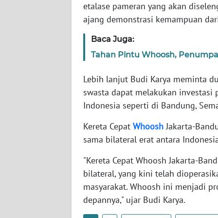
etalase pameran yang akan diseleng
SERAMBI
ajang demonstrasi kemampuan dari
WN
Baca Juga:
JAMBI
Tahan Pintu Whoosh, Penumpan
WN
Lebih lanjut Budi Karya meminta 
SULTRA
swasta dapat melakukan investasi p
Indonesia seperti di Bandung, Sem
WN
NTB
Kereta Cepat
Whoosh
Jakarta-Bandu
sama bilateral erat antara Indonesi
WN
SULTENG
"Kereta Cepat Whoosh Jakarta-Ba
bilateral, yang kini telah diopera
WN
masyarakat. Whoosh ini menjadi pr
SULBAR
depannya," ujar Budi Karya.
WN