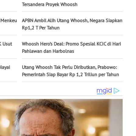
Tersandera Proyek Whoosh
, Menkeu
APBN Ambil Alih Utang Whoosh, Negara Siapkan
Rp1,2 T Per Tahun
K Usut
Whoosh Hero’s Deal: Promo Spesial KCIC di Hari
Pahlawan dan Harbolnas
iayai
Utang Whoosh Tak Perlu Diributkan, Prabowo:
Pemerintah Siap Bayar Rp 1,2 Triliun per Tahun