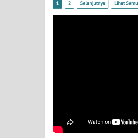
1
2
Selanjutnya
Lihat Sem
BABEL
WN
SUMBAR
WN
SUMSEL
WN
BENGKULU
WN
LAMPUNG
WN
JATENG
WN