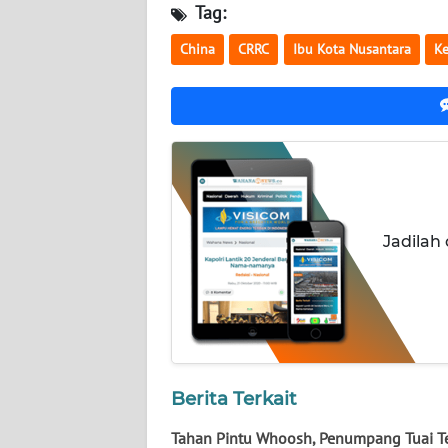
NUSANTARA
Tag:
China
CRRC
Ibu Kota Nusantara
Ke
WN
JOGJA
WN
JATIM
WN
BALI
Jadilah
WN
KALBAR
WN
KALTENG
Berita Terkait
WN
Tahan Pintu Whoosh, Penumpang Tuai T