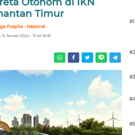
eta Otonom di IKN
mantan Timur
#1
ga Puspita - Nasional
 12 Januari 2024 - 17:40 WIB
#
#
#
#