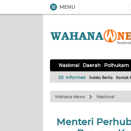
MENU
WAHANA
Tutup
TV
NASIONAL
DAERAH
POLHUKAM
KRIMINAL
EKUIN
SAINS-
KESEHATAN
INTERNASIONAL
Nasional
Daerah
Polhukam
TEKNO
Informasi
Indeks Berita
Kontak 
SERBA-
PENDIDIKAN
OLAHRAGA
OPINI
SERBI
Wahana News
Nasional
EDITORIAL
Menteri Perhu
Informasi