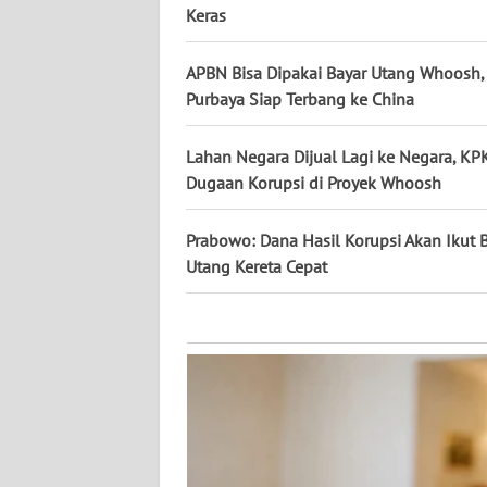
KALTARA
Keras
WN
APBN Bisa Dipakai Bayar Utang Whoosh
KALSEL
Purbaya Siap Terbang ke China
WN
Lahan Negara Dijual Lagi ke Negara, KP
KALTIM
Dugaan Korupsi di Proyek Whoosh
WN
Prabowo: Dana Hasil Korupsi Akan Ikut B
SULSEL
Utang Kereta Cepat
WN
GORONTALO
WN
SULUT
WN
MALUKU