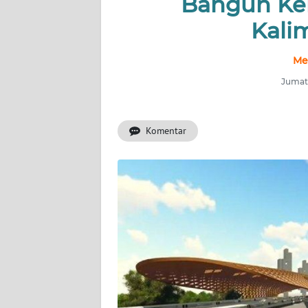
Bangun Ker
INDEKS
BERITA
Kali
KONTAK
Me
KAMI
Jumat,
INFO
IKLAN
Komentar
TENTANG
KAMI
PEDOMAN
MEDIA
SIBER
REDAKSI