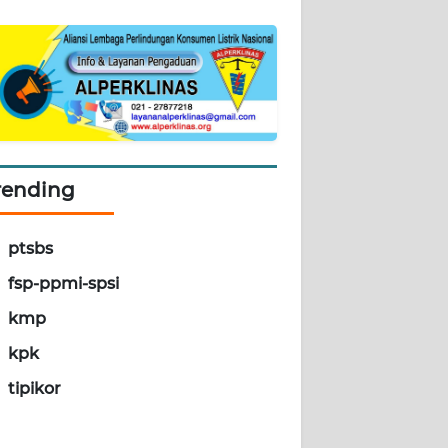
rending
ptsbs
fsp-ppmi-spsi
kmp
kpk
tipikor