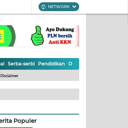
NETWORK
al
Serba-serbi
Pendidikan
Olahraga
Opini
Editoria
Disclaimer
erita Populer