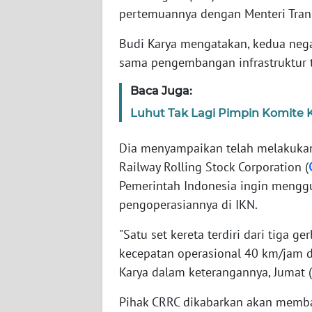
pertemuannya dengan Menteri Transp
WN
Budi Karya mengatakan, kedua neg
NTT
sama pengembangan infrastruktur t
WN
Baca Juga:
KEPRI
Luhut Tak Lagi Pimpin Komite 
WN
Dia menyampaikan telah melakukan
PAPUA
Railway Rolling Stock Corporation (
Pemerintah Indonesia ingin mengg
WN
pengoperasiannya di IKN.
PAPUA
BARAT
"Satu set kereta terdiri dari tiga 
kecepatan operasional 40 km/jam 
WN
Karya dalam keterangannya, Jumat 
RIAU
Pihak CRRC dikabarkan akan memba
WN