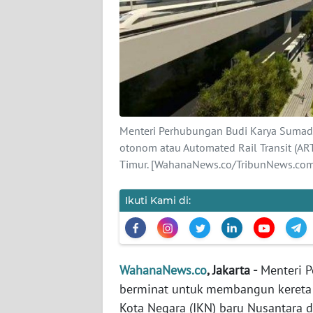
KARIR
DISCLAIMER
Wahana
News
Regional
Menteri Perhubungan Budi Karya Sumad
WN
otonom atau Automated Rail Transit (ART
SUMUT
Timur. [WahanaNews.co/TribunNews.co
WN
Ikuti Kami di:
JAKARTA
WN
JABAR
WahanaNews.co
, Jakarta -
Menteri P
berminat untuk membangun kereta o
WN
Kota Negara (IKN) baru Nusantara d
BANTEN