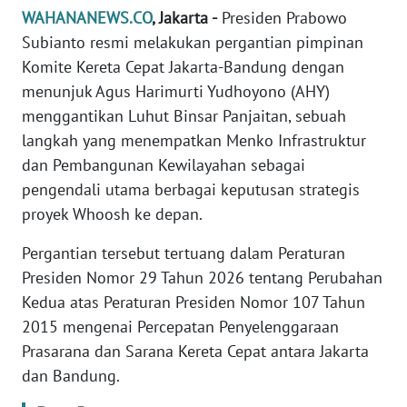
Informasi
WAHANANEWS.CO
, Jakarta -
Presiden Prabowo
Subianto resmi melakukan pergantian pimpinan
INDEKS
Komite Kereta Cepat Jakarta-Bandung dengan
BERITA
menunjuk Agus Harimurti Yudhoyono (AHY)
menggantikan Luhut Binsar Panjaitan, sebuah
KONTAK
KAMI
langkah yang menempatkan Menko Infrastruktur
dan Pembangunan Kewilayahan sebagai
INFO
pengendali utama berbagai keputusan strategis
IKLAN
proyek Whoosh ke depan.
TENTANG
Pergantian tersebut tertuang dalam Peraturan
KAMI
Presiden Nomor 29 Tahun 2026 tentang Perubahan
Kedua atas Peraturan Presiden Nomor 107 Tahun
PEDOMAN
2015 mengenai Percepatan Penyelenggaraan
MEDIA
Prasarana dan Sarana Kereta Cepat antara Jakarta
SIBER
dan Bandung.
REDAKSI