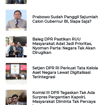
MAWAKA
ID
Prabowo Sudah Panggil Sejumlah
Calon Gubernur BI, Siapa Saja?
MARTABAT
NET
Baleg DPR Pastikan RUU
PLN
Masyarakat Adat Jadi Prioritas,
WATCH
Nyoman Parta: Negara Tak Akan
Dirugikan
MKLI
Setjen DPR RI Perkuat Tata Kelola
LPKKI
Aset Negara Lewat Digitalisasi
Terintegrasi
LKKI
Komisi III DPR Tegaskan Tak Ada
Surpres Pergantian Kapolri,
KOPEKLIN
Masyarakat Diminta Tak Percaya