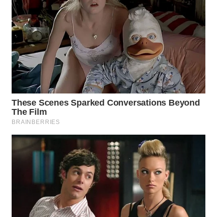
TAPANULI
TENGAH
WN DELI
SERDANG
WN
TEBING
TINGGI
WN
PAKPAK
WN
KARAWANG
WN
BEKASI