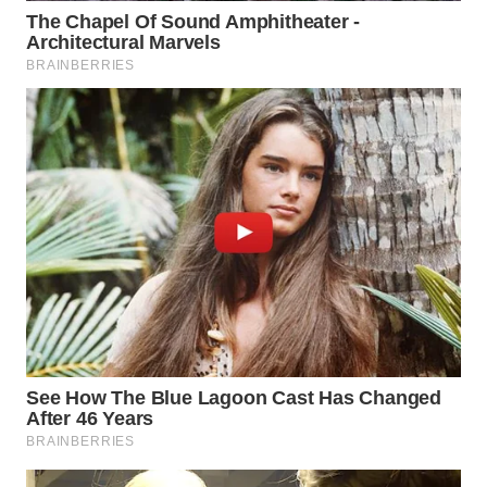
WN
SUMEDANG
WN
CIANJUR
WN
KEPULAUAN
SERIBU
WN
TANGERANG
WN
BINJAI
WN
CIREBON