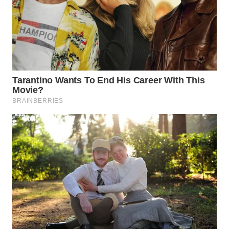
WN
NATUNA
WN
BINTAN
WN
MANDALIKA
WN
LIKUPANG
WN
LABUANBAJO
WN
BORNEO