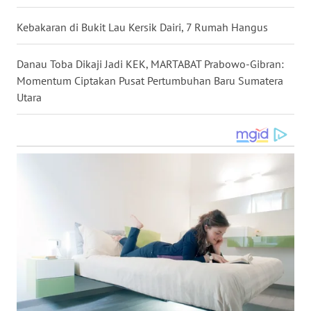
WN
Kebakaran di Bukit Lau Kersik Dairi, 7 Rumah Hangus
KALTARA
Danau Toba Dikaji Jadi KEK, MARTABAT Prabowo-Gibran:
WN
Momentum Ciptakan Pusat Pertumbuhan Baru Sumatera
KALSEL
Utara
WN
KALTIM
WN
SULSEL
WN
GORONTALO
WN
SULUT