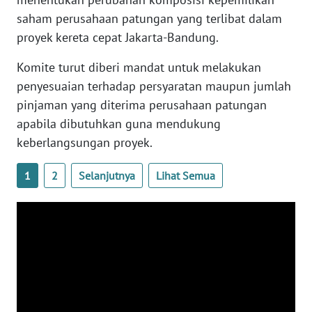
saham perusahaan patungan yang terlibat dalam
WN
proyek kereta cepat Jakarta-Bandung.
SERAMBI
Komite turut diberi mandat untuk melakukan
WN
penyesuaian terhadap persyaratan maupun jumlah
JAMBI
pinjaman yang diterima perusahaan patungan
apabila dibutuhkan guna mendukung
WN
keberlangsungan proyek.
SULTRA
1
2
Selanjutnya
Lihat Semua
WN
NTB
WN
SULTENG
WN
SULBAR