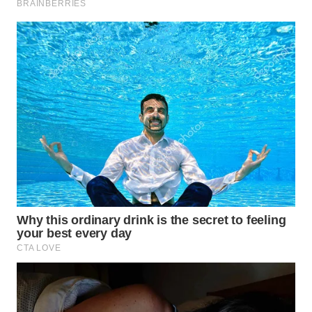
WAHANA
LISTRIK
WAHANA
TRAVEL
WAHANA
TV
WAHANANEWS
ID
WAHANANEWS
CO ID
WAHANANEWS
NET