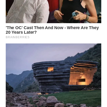
WN
BOGOR
WN
DEPOK
WN
TAPANULI
UTARA
WN
SAMOSIR
WN
PADANG
LAWAS