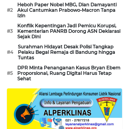
Heboh Paper Nobel MBG, Dian Damayanti
SIBARAGAS
#2
Akui Cantumkan Prabowo-Macron Tanpa
NEWS
Izin
Konflik Kepentingan Jadi Pemicu Korupsi,
METRO
#3
Kementerian PANRB Dorong ASN Deklarasi
SIANTAR
Sejak Dini
NEWS
Surahman Hidayat Desak Polisi Tangkap
#4
Pelaku Begal Remaja di Bandung hingga
METRO
Tuntas
MEDAN
DPR Minta Penanganan Kasus Bryan Ebem
NEWS
#5
Proporsional, Ruang Digital Harus Tetap
Sehat
METRO
JAKARTA
NEWS
KRT
NEWS