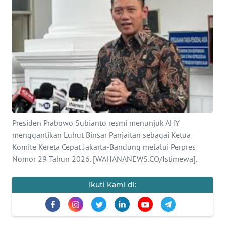
SAINS-TEKNO
KESEHATAN
INTERNASIONAL
SERBA-SERBI
PENDIDIKAN
Presiden Prabowo Subianto resmi menunjuk AHY
menggantikan Luhut Binsar Panjaitan sebagai Ketua
OLAHRAGA
Komite Kereta Cepat Jakarta-Bandung melalui Perpres
Nomor 29 Tahun 2026. [WAHANANEWS.CO/Istimewa].
OPINI
Ikuti Kami di:
EDITORIAL