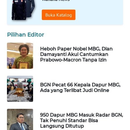
WAHANA
DESA
Buka Katalog
WISATA
LAPAK
Pilihan Editor
WAHANA
Heboh Paper Nobel MBG, Dian
Damayanti Akui Cantumkan
Wahana
Prabowo-Macron Tanpa Izin
Network
KONSUMEN
LISTRIK
BGN Pecat 66 Kepala Dapur MBG,
Ada yang Terlibat Judi Online
MASYARAKAT
KELISTRIKAN
950 Dapur MBG Masuk Radar BGN,
WALINKI
Tak Penuhi Standar Bisa
ID
Langsung Ditutup