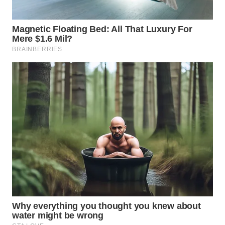
WN
MALUKU
WN
MALUT
WN
DAIRI
WN
DANAU
TOBA
WN
NIAS
WN
LANGKAT