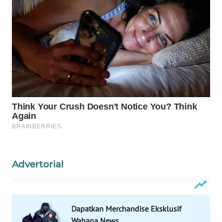
WAHANA
SPORT
WAHANA
UMKM
WAHANA
SELEB
WAHANA
PERSONA
WAHANA
Advertorial
OTOMOTIF
WAHANA
HEALTH
Dapatkan Merchandise Eksklusif
Wahana News