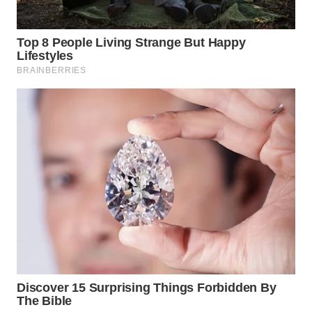
Wahana
Media
Group
WAHANA
NEWS
WAHANA
TANI
WAHANA
ADVOKAT
WAHANA
INFRASTRUKTUR
WAHANA
KONSUMEN