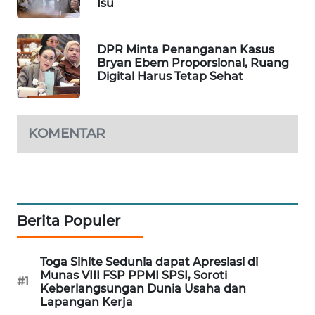
Isu
PORTAL
KONSUMEN
DPR Minta Penanganan Kasus
Bryan Ebem Proporsional, Ruang
FORWAMKI
Digital Harus Tetap Sehat
ALPERKLINAS
KOMENTAR
FORJASIDA
TAMBANG
NEWS
Berita Populer
SITUNGIR
NEWS
Toga Sihite Sedunia dapat Apresiasi di
Munas VIII FSP PPMI SPSI, Soroti
#1
SIDIKALANG
Keberlangsungan Dunia Usaha dan
NEWS
Lapangan Kerja