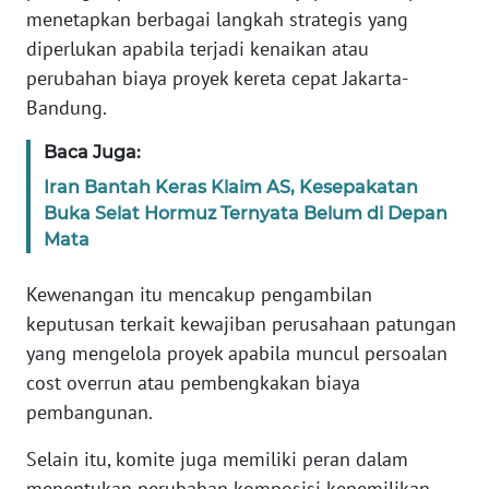
menetapkan berbagai langkah strategis yang
WN
BANTEN
diperlukan apabila terjadi kenaikan atau
perubahan biaya proyek kereta cepat Jakarta-
WN
Bandung.
NTT
Baca Juga:
WN
Iran Bantah Keras Klaim AS, Kesepakatan
KEPRI
Buka Selat Hormuz Ternyata Belum di Depan
Mata
WN
PAPUA
Kewenangan itu mencakup pengambilan
keputusan terkait kewajiban perusahaan patungan
WN
yang mengelola proyek apabila muncul persoalan
PAPUA
cost overrun atau pembengkakan biaya
BARAT
pembangunan.
WN
Selain itu, komite juga memiliki peran dalam
RIAU
menentukan perubahan komposisi kepemilikan