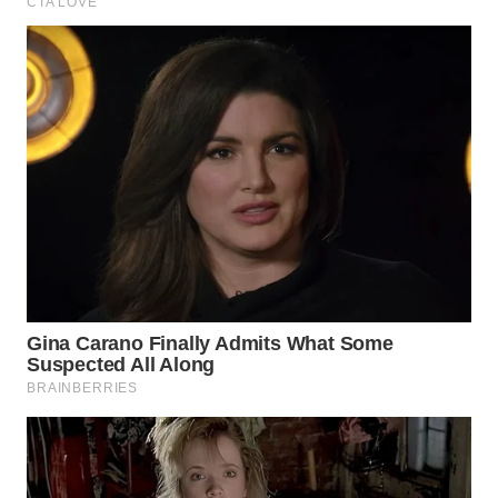
WN
TAPANULI
SELATAN
WN
TANJUNG
LESUNG
WN
KARO
WN
SIMALUNGUN
WN
LABUHANBATU
WN