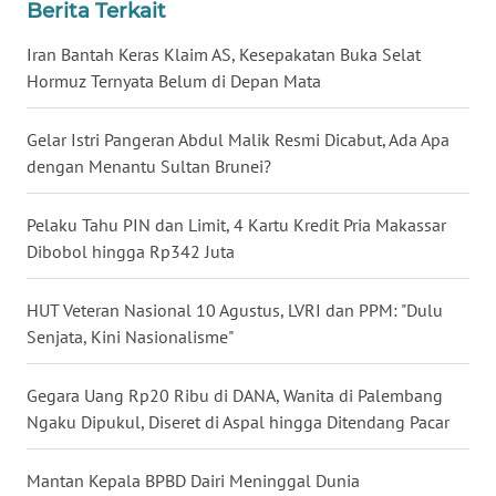
Berita Terkait
WN
NUSANTARA
Iran Bantah Keras Klaim AS, Kesepakatan Buka Selat
Hormuz Ternyata Belum di Depan Mata
WN
JOGJA
Gelar Istri Pangeran Abdul Malik Resmi Dicabut, Ada Apa
dengan Menantu Sultan Brunei?
WN
JATIM
Pelaku Tahu PIN dan Limit, 4 Kartu Kredit Pria Makassar
Dibobol hingga Rp342 Juta
WN
BALI
HUT Veteran Nasional 10 Agustus, LVRI dan PPM: "Dulu
Senjata, Kini Nasionalisme"
WN
KALBAR
Gegara Uang Rp20 Ribu di DANA, Wanita di Palembang
Ngaku Dipukul, Diseret di Aspal hingga Ditendang Pacar
WN
KALTENG
Mantan Kepala BPBD Dairi Meninggal Dunia