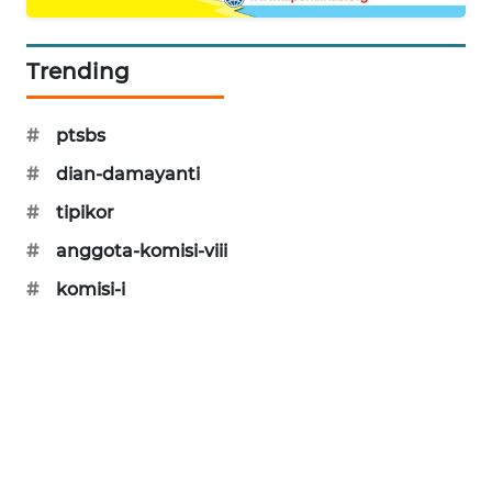
KARING
NEWS
Trending
JURNAL
MARITIM
#
ptsbs
#
dian-damayanti
HUMBANG
NEWS
#
tipikor
#
anggota-komisi-viii
GARONGGANG
NEWS
#
komisi-i
FISUELRI
ID
ENERGI
NEWS