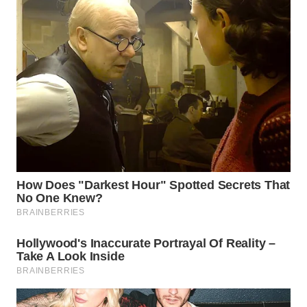
WN
INDRAMAYU
WN
KUNINGAN
WN
MAJALENGKA
WN
SUBANG
WN
SUKABUMI
WN
PURWAKARTA