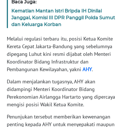
Baca Juga:
Kematian Mantan Istri Bripda IH Dinilai
KARIR
Janggal, Komisi III DPR Panggil Polda Sumut
dan Keluarga Korban
DISCLAIMER
Melalui regulasi terbaru itu, posisi Ketua Komite
Wahana
Kereta Cepat Jakarta-Bandung yang sebelumnya
News
dipegang Luhut kini resmi dijabat oleh Menteri
Regional
Koordinator Bidang Infrastruktur dan
Pembangunan Kewilayahan, yakni
AHY
.
WN
SUMUT
Dalam menjalankan tugasnya, AHY akan
didampingi Menteri Koordinator Bidang
WN
JAKARTA
Perekonomian Airlangga Hartarto yang dipercaya
mengisi posisi Wakil Ketua Komite.
WN
Penunjukan tersebut memberikan kewenangan
JABAR
penting kepada AHY untuk menyepakati maupun