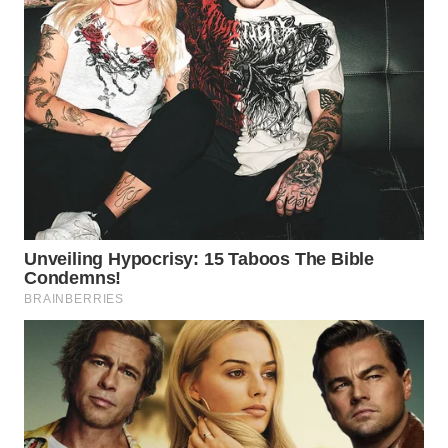
WN
PRIANGAN
TIMUR
WN
SEMARANG
WN
SOLO
WN
BOROBUDUR
WN
MADURA
WN
SURABAYA