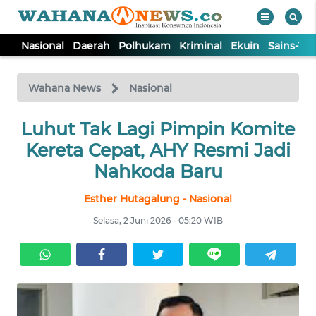
Nasional
Daerah
Polhukam
Kriminal
Ekuin
Sains-Te
WAHANA
Tutup
TV
Wahana News
Nasional
NASIONAL
Luhut Tak Lagi Pimpin Komite
Kereta Cepat, AHY Resmi Jadi
DAERAH
Nahkoda Baru
Esther Hutagalung - Nasional
POLHUKAM
Selasa, 2 Juni 2026 - 05:20 WIB
KRIMINAL
EKUIN