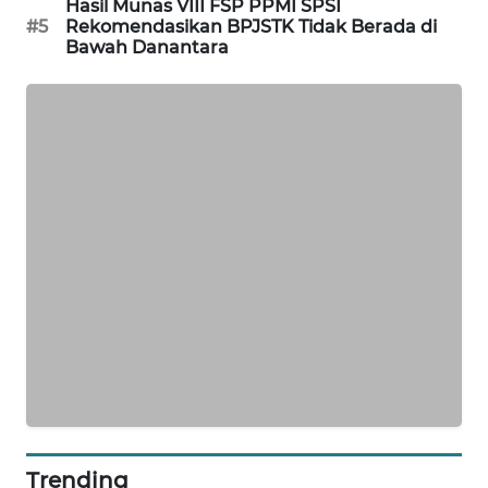
Hasil Munas VIII FSP PPMI SPSI
#5
Rekomendasikan BPJSTK Tidak Berada di
MAWAKA
Bawah Danantara
ID
MARTABAT
NET
PLN
WATCH
MKLI
LPKKI
LKKI
KOPEKLIN
Trending