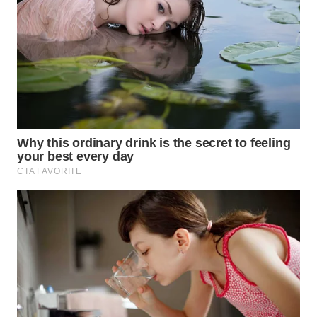
WN
PRIANGAN
TIMUR
WN
SEMARANG
WN
SOLO
WN
BOROBUDUR
WN
MADURA
WN
SURABAYA