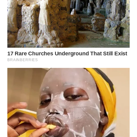
TAPANULI
TENGAH
WN DELI
SERDANG
WN
TEBING
TINGGI
WN
PAKPAK
WN
KARAWANG
WN
BEKASI