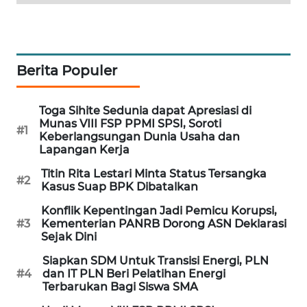
WAHANA
DESA
WISATA
Berita Populer
LAPAK
WAHANA
Toga Sihite Sedunia dapat Apresiasi di
Munas VIII FSP PPMI SPSI, Soroti
Wahana
#1
Keberlangsungan Dunia Usaha dan
Network
Lapangan Kerja
Titin Rita Lestari Minta Status Tersangka
KONSUMEN
#2
Kasus Suap BPK Dibatalkan
LISTRIK
Konflik Kepentingan Jadi Pemicu Korupsi,
#3
Kementerian PANRB Dorong ASN Deklarasi
MASYARAKAT
Sejak Dini
KELISTRIKAN
Siapkan SDM Untuk Transisi Energi, PLN
#4
dan IT PLN Beri Pelatihan Energi
WALINKI
Terbarukan Bagi Siswa SMA
ID