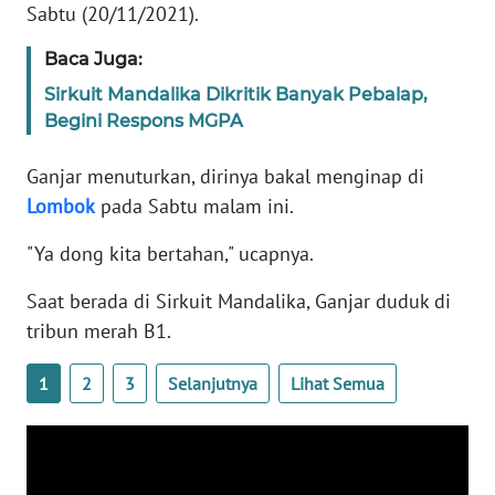
Sabtu (20/11/2021).
KARIR
Baca Juga:
Sirkuit Mandalika Dikritik Banyak Pebalap,
DISCLAIMER
Begini Respons MGPA
Wahana
Ganjar menuturkan, dirinya bakal menginap di
News
Lombok
pada Sabtu malam ini.
Regional
"Ya dong kita bertahan," ucapnya.
WN
SUMUT
Saat berada di Sirkuit Mandalika, Ganjar duduk di
tribun merah B1.
WN
JAKARTA
1
2
3
Selanjutnya
Lihat Semua
WN
JABAR