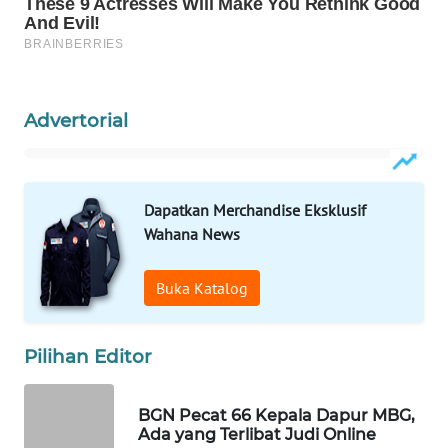
Wahana
Media
Group
WAHANA
Advertorial
NEWS
WAHANA
TANI
Dapatkan Merchandise Eksklusif
Wahana News
WAHANA
ADVOKAT
Buka Katalog
WAHANA
INFRASTRUKTUR
Pilihan Editor
WAHANA
BGN Pecat 66 Kepala Dapur MBG,
KONSUMEN
Ada yang Terlibat Judi Online