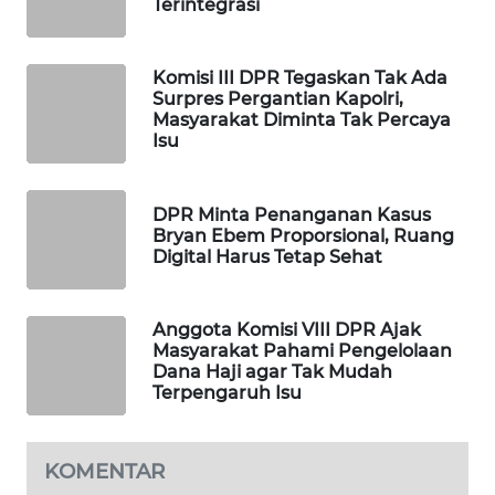
Terintegrasi
WAHANA
SPORT
Komisi III DPR Tegaskan Tak Ada
Surpres Pergantian Kapolri,
WAHANA
Masyarakat Diminta Tak Percaya
UMKM
Isu
WAHANA
DPR Minta Penanganan Kasus
SELEB
Bryan Ebem Proporsional, Ruang
Digital Harus Tetap Sehat
WAHANA
PERSONA
Anggota Komisi VIII DPR Ajak
Masyarakat Pahami Pengelolaan
WAHANA
Dana Haji agar Tak Mudah
OTOMOTIF
Terpengaruh Isu
WAHANA
HEALTH
KOMENTAR