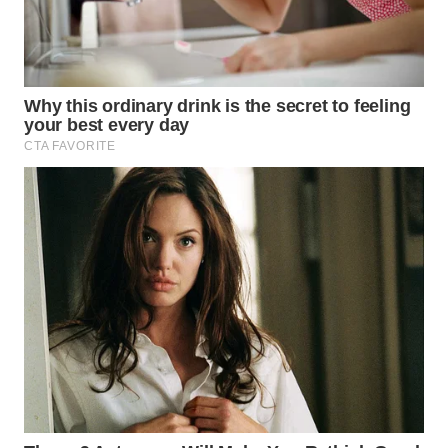
WN
NATUNA
WN
BINTAN
WN
MANDALIKA
WN
LIKUPANG
WN
LABUANBAJO
WN
BORNEO