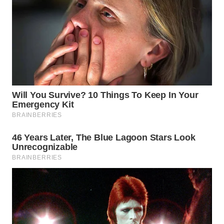
WN
NUSANTARA
WN
JOGJA
WN
JATIM
WN
BALI
WN
KALBAR
WN
KALTENG