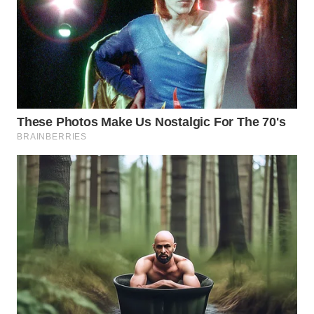
WN
KALTARA
WN
KALSEL
WN
KALTIM
WN
SULSEL
WN
GORONTALO
WN
SULUT