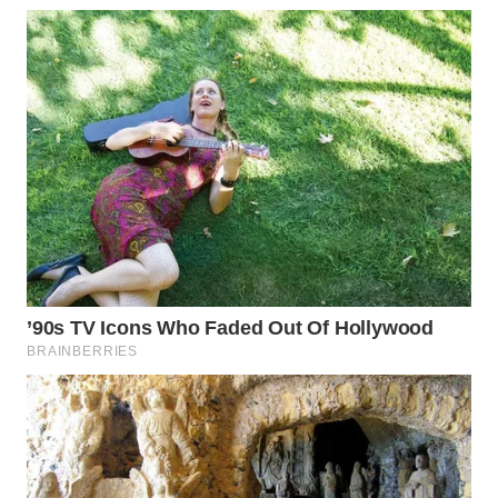
WN
TAPANULI
SELATAN
WN
TANJUNG
LESUNG
WN
KARO
WN
SIMALUNGUN
WN
LABUHANBATU
WN