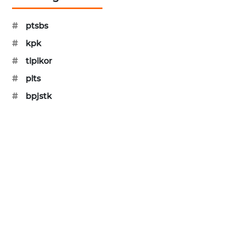
PORTAL
KONSUMEN
#
ptsbs
#
kpk
FORWAMKI
#
tipikor
ALPERKLINAS
#
plts
#
bpjstk
FORJASIDA
TAMBANG
NEWS
SITUNGIR
NEWS
SIDIKALANG
NEWS