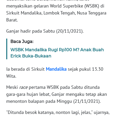
Informasi
menyaksikan gelaran World Superbike (WSBK) di
Sirkuit Mandalika, Lombok Tengah, Nusa Tenggara
INDEKS
BERITA
Barat.
Ganjar hadir pada Sabtu (20/11/2021).
KONTAK
KAMI
Baca Juga:
WSBK Mandalika Rugi Rp100 M? Anak Buah
INFO
Erick Buka-Bukaan
IKLAN
Ia berada di Sirkuit
Mandalika
sejak pukul 13.30
TENTANG
Wita.
KAMI
Meski
race
pertama WSBK pada Sabtu ditunda
PEDOMAN
gara-gara hujan lebat, Ganjar mengaku tetap akan
MEDIA
menonton balapan pada Minggu (21/11/2021).
SIBER
"Ditunda besok katanya, nonton lagi, jelas," ujarnya,
REDAKSI