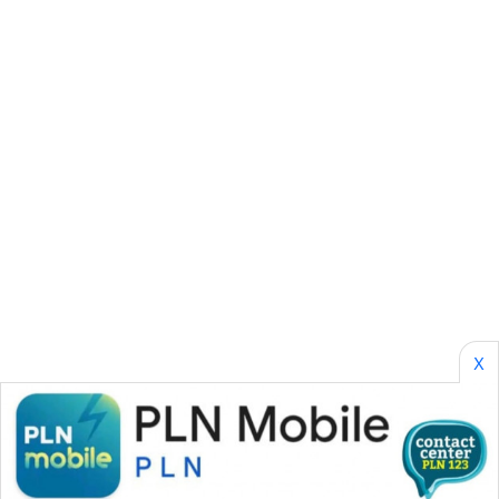
SONYA
ASA
NEWS
X