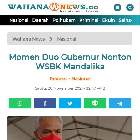
Nasional
Daerah
Polhukam
Kriminal
Ekuin
Sains-Te
WAHANA
Tutup
TV
Wahana News
Nasional
Momen Duo Gubernur Nonton
NASIONAL
WSBK Mandalika
DAERAH
Redaksi - Nasional
Sabtu, 20 November 2021 - 22:47 WIB
POLHUKAM
KRIMINAL
EKUIN