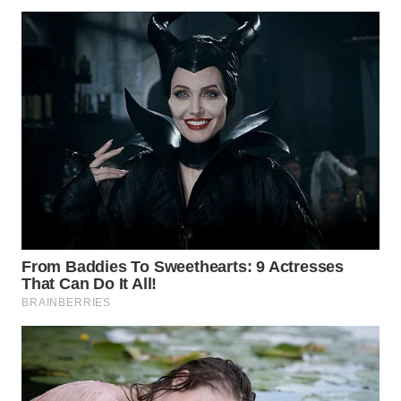
WN
INDRAMAYU
WN
KUNINGAN
WN
MAJALENGKA
WN
SUBANG
WN
SUKABUMI
WN
PURWAKARTA