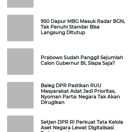
WAHANA
LISTRIK
950 Dapur MBG Masuk Radar BGN,
Tak Penuhi Standar Bisa
WAHANA
Langsung Ditutup
TRAVEL
WAHANA
Prabowo Sudah Panggil Sejumlah
TV
Calon Gubernur BI, Siapa Saja?
WAHANANEWS
ID
Baleg DPR Pastikan RUU
Masyarakat Adat Jadi Prioritas,
WAHANANEWS
Nyoman Parta: Negara Tak Akan
CO ID
Dirugikan
WAHANANEWS
Setjen DPR RI Perkuat Tata Kelola
NET
Aset Negara Lewat Digitalisasi