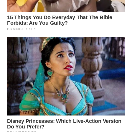
WN
BOGOR
WN
DEPOK
WN
TAPANULI
UTARA
WN
SAMOSIR
WN
PADANG
LAWAS