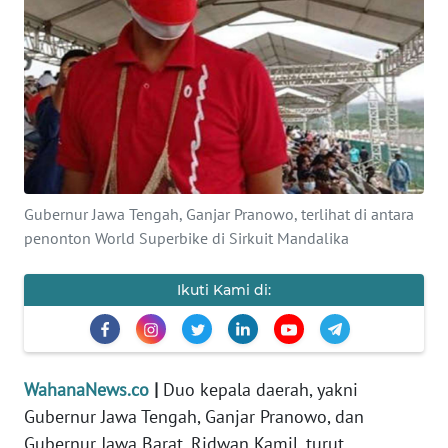
SAINS-TEKNO
KESEHATAN
INTERNASIONAL
SERBA-SERBI
Gubernur Jawa Tengah, Ganjar Pranowo, terlihat di antara
PENDIDIKAN
penonton World Superbike di Sirkuit Mandalika
OLAHRAGA
Ikuti Kami di:
OPINI
WahanaNews.co
|
Duo kepala daerah, yakni
EDITORIAL
Gubernur Jawa Tengah, Ganjar Pranowo, dan
Gubernur Jawa Barat, Ridwan Kamil, turut