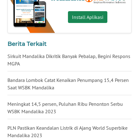
WN
Install Aplikasi
SERAMBI
WN
JAMBI
Berita Terkait
Sirkuit Mandalika Dikritik Banyak Pebalap, Begini Respons
WN
SULTRA
MGPA
WN
Bandara Lombok Catat Kenaikan Penumpang 15,4 Persen
NTB
Saat WSBK Mandalika
WN
Meningkat 14,5 persen, Puluhan Ribu Penonton Serbu
SULTENG
WSBK Mandalika 2023
WN
PLN Pastikan Keandalan Listrik di Ajang World Superbike
SULBAR
Mandalika 2023