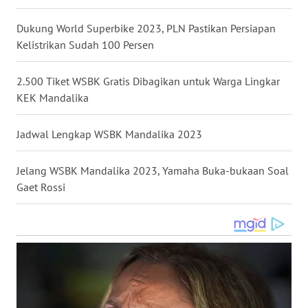
WN
Dukung World Superbike 2023, PLN Pastikan Persiapan
BABEL
Kelistrikan Sudah 100 Persen
WN
2.500 Tiket WSBK Gratis Dibagikan untuk Warga Lingkar
SUMBAR
KEK Mandalika
WN
Jadwal Lengkap WSBK Mandalika 2023
SUMSEL
Jelang WSBK Mandalika 2023, Yamaha Buka-bukaan Soal
WN
Gaet Rossi
BENGKULU
WN
LAMPUNG
WN
JATENG