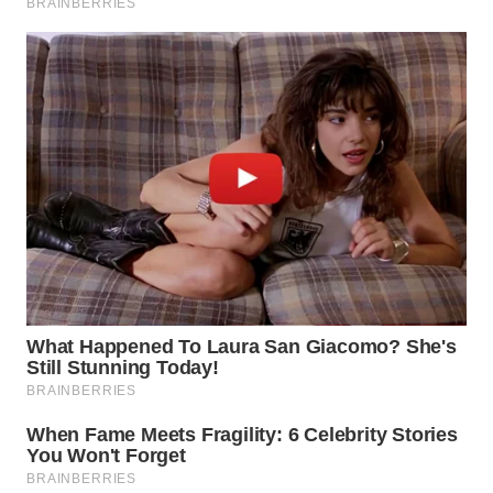
WN
SUMEDANG
WN
CIANJUR
WN
KEPULAUAN
SERIBU
WN
TANGERANG
WN
BINJAI
WN
CIREBON