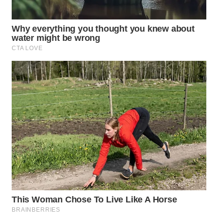
WN
MALUKU
WN
MALUT
WN
DAIRI
WN
DANAU
TOBA
WN
NIAS
WN
LANGKAT