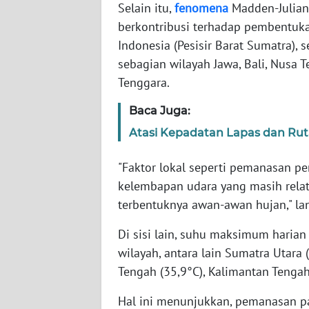
‎‎Selain itu,
fenomena
Madden-Julian 
SERAMBI
berkontribusi terhadap pembentuka
Indonesia (Pesisir Barat Sumatra), s
WN
JAMBI
sebagian wilayah Jawa, Bali, Nusa T
Tenggara.
WN
Baca Juga:
SULTRA
Atasi Kepadatan Lapas dan Rutan
WN
NTB
‎‎"Faktor lokal seperti pemanasan 
kelembapan udara yang masih relat
WN
terbentuknya awan-awan hujan," la
SULTENG
‎‎Di sisi lain, suhu maksimum harian
WN
wilayah, antara lain Sumatra Utara (
SULBAR
Tengah (35,9°C), Kalimantan Tengah
‎‎Hal ini menunjukkan, pemanasan p
WN