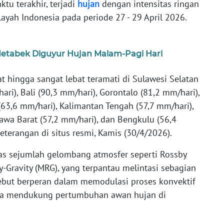
u terakhir, terjadi
hujan
dengan intensitas ringan
layah Indonesia pada periode 27 - 29 April 2026.
tabek Diguyur Hujan Malam-Pagi Hari
bat hingga sangat lebat teramati di Sulawesi Selatan
ri), Bali (90,3 mm/hari), Gorontalo (81,2 mm/hari),
(63,6 mm/hari), Kalimantan Tengah (57,7 mm/hari),
Jawa Barat (57,2 mm/hari), dan Bengkulu (56,4
eterangan di situs resmi, Kamis (30/4/2026).
vitas sejumlah gelombang atmosfer seperti Rossby
y-Gravity (MRG), yang terpantau melintasi sebagian
ebut berperan dalam memodulasi proses konvektif
ngga mendukung pertumbuhan awan hujan di