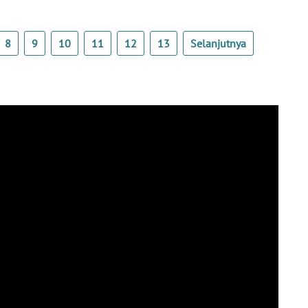
8
9
10
11
12
13
Selanjutnya