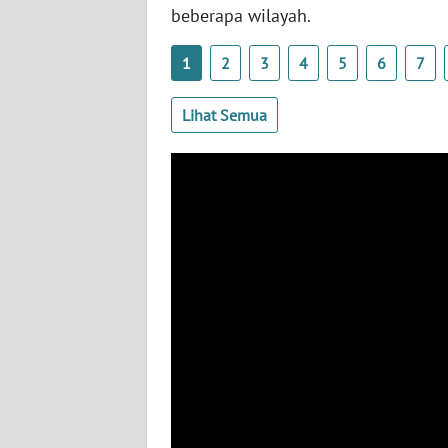
BABEL
beberapa wilayah.
1
2
3
4
5
6
7
WN
SUMBAR
Lihat Semua
WN
SUMSEL
WN
BENGKULU
WN
LAMPUNG
WN
JATENG
WN