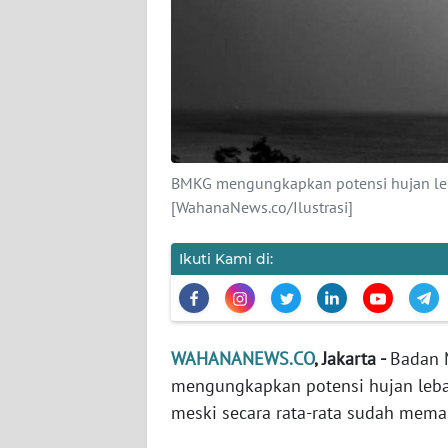
KARIR
DISCLAIMER
Wahana
News
Regional
BMKG mengungkapkan potensi hujan leba
WN
[WahanaNews.co/Ilustrasi]
SUMUT
Ikuti Kami di:
WN
JAKARTA
WN
WAHANANEWS.CO
, Jakarta -
Badan M
JABAR
mengungkapkan potensi hujan lebat
meski secara rata-rata sudah mema
WN
BANTEN