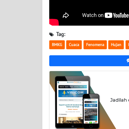
NUSANTARA
WN
JOGJA
Tag:
WN
JATIM
BMKG
Cuaca
Fenomena
Hujan
WN
BALI
WN
KALBAR
Jadilah
WN
KALTENG
WN