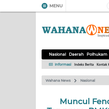
MENU
WAHANA
Tutup
TV
NASIONAL
DAERAH
POLHUKAM
KRIMINAL
EKUIN
SAINS-
KESEHATAN
INTERNASIONAL
Nasional
Daerah
Polhukam
TEKNO
Informasi
Indeks Berita
Kontak 
SERBA-
PENDIDIKAN
OLAHRAGA
OPINI
SERBI
Wahana News
Nasional
EDITORIAL
Muncul Fen
Informasi