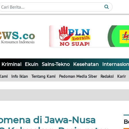
Kriminal
Ekuin
Sains-Tekno
Kesehatan
Internasion
Kami
Info Iklan
Tentang Kami
Pedoman Media Siber
Redaksi
Karir
omena di Jawa-Nusa
B