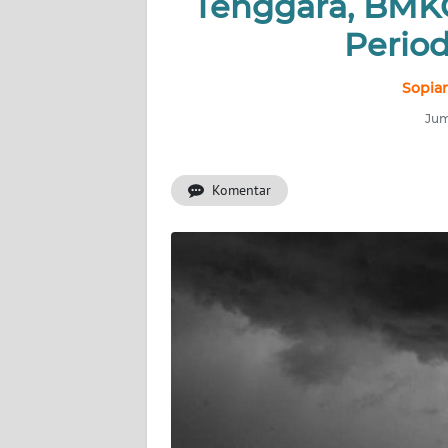
Tenggara, BMK
INDEKS
BERITA
Period
KONTAK
Sopian
KAMI
Jum
INFO
IKLAN
Komentar
TENTANG
KAMI
PEDOMAN
MEDIA
SIBER
REDAKSI