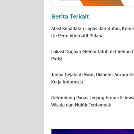
KALTARA
Berita Terkait
WN
KALSEL
Atasi Kepadatan Lapas dan Rutan, Krimi
UI: Perlu Alternatif Pidana
WN
KALTIM
Lokasi Dugaan Meteor Jatuh di Cirebon D
Polisi
WN
SULSEL
Tanpa Gejala di Awal, Diabetes Ancam G
Kerja Indonesia
WN
GORONTALO
Gelombang Panas Terjang Eropa: 8 Tewa
Wisata dan Nuklir Terdampak
WN
SULUT
WN
MALUKU