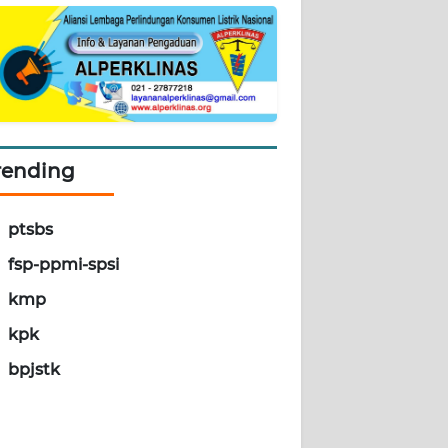
rending
ptsbs
fsp-ppmi-spsi
kmp
kpk
bpjstk