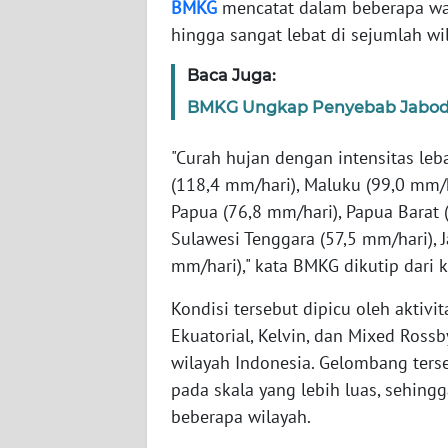
BMKG
mencatat dalam beberapa wakt
hingga sangat lebat di sejumlah wi
WN
NTT
Baca Juga:
BMKG Ungkap Penyebab Jabode
WN
KEPRI
‎‎"Curah hujan dengan intensitas le
(118,4 mm/hari), Maluku (99,0 mm/ha
WN
Papua (76,8 mm/hari), Papua Barat 
PAPUA
Sulawesi Tenggara (57,5 mm/hari), 
mm/hari)," kata BMKG dikutip dari k
WN
PAPUA
‎‎Kondisi tersebut dipicu oleh akti
BARAT
Ekuatorial, Kelvin, dan Mixed Rossb
wilayah Indonesia. Gelombang ters
WN
pada skala yang lebih luas, sehi
RIAU
beberapa wilayah.
WN