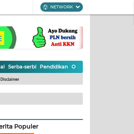
NETWORK
al
Serba-serbi
Pendidikan
Olahraga
Opini
Editoria
Disclaimer
erita Populer