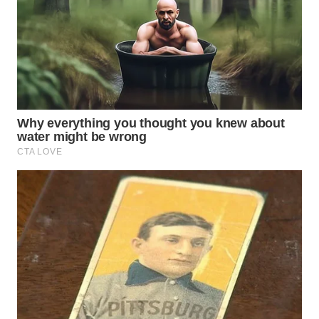
WN
BOGOR
WN
DEPOK
WN
TAPANULI
UTARA
WN
SAMOSIR
WN
PADANG
LAWAS