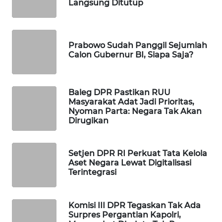
Langsung Ditutup
MAWAKA
ID
Prabowo Sudah Panggil Sejumlah
MARTABAT
Calon Gubernur BI, Siapa Saja?
NET
PLN
Baleg DPR Pastikan RUU
WATCH
Masyarakat Adat Jadi Prioritas,
Nyoman Parta: Negara Tak Akan
Dirugikan
MKLI
LPKKI
Setjen DPR RI Perkuat Tata Kelola
Aset Negara Lewat Digitalisasi
Terintegrasi
LKKI
Komisi III DPR Tegaskan Tak Ada
KOPEKLIN
Surpres Pergantian Kapolri,