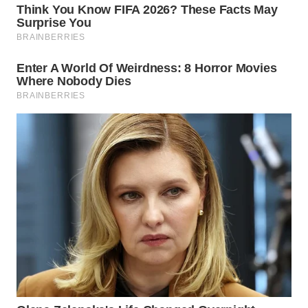
Wahana
Media
Group
WAHANA
NEWS
WAHANA
TANI
WAHANA
ADVOKAT
WAHANA
INFRASTRUKTUR
WAHANA
KONSUMEN