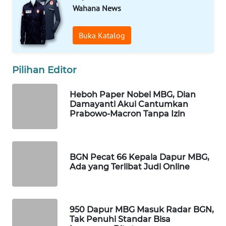
Wahana News
WAHANA
DESA
WISATA
Buka Katalog
LAPAK
Pilihan Editor
WAHANA
Heboh Paper Nobel MBG, Dian
Wahana
Damayanti Akui Cantumkan
Network
Prabowo-Macron Tanpa Izin
KONSUMEN
LISTRIK
BGN Pecat 66 Kepala Dapur MBG,
Ada yang Terlibat Judi Online
MASYARAKAT
KELISTRIKAN
WALINKI
950 Dapur MBG Masuk Radar BGN,
ID
Tak Penuhi Standar Bisa