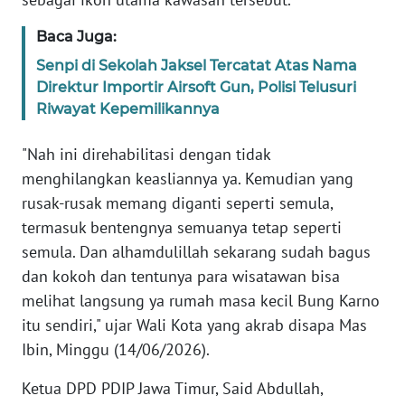
WN
BANTEN
Baca Juga:
Senpi di Sekolah Jaksel Tercatat Atas Nama
WN
Direktur Importir Airsoft Gun, Polisi Telusuri
NTT
Riwayat Kepemilikannya
WN
"Nah ini direhabilitasi dengan tidak
KEPRI
menghilangkan keasliannya ya. Kemudian yang
rusak-rusak memang diganti seperti semula,
WN
termasuk bentengnya semuanya tetap seperti
PAPUA
semula. Dan alhamdulillah sekarang sudah bagus
dan kokoh dan tentunya para wisatawan bisa
WN
melihat langsung ya rumah masa kecil Bung Karno
PAPUA
BARAT
itu sendiri," ujar Wali Kota yang akrab disapa Mas
Ibin, Minggu (14/06/2026).
WN
Ketua DPD PDIP Jawa Timur, Said Abdullah,
RIAU