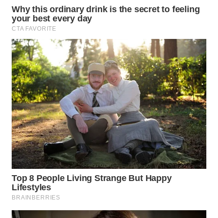
WN
TAPANULI
SELATAN
WN
TANJUNG
LESUNG
WN
KARO
WN
SIMALUNGUN
WN
LABUHANBATU
WN