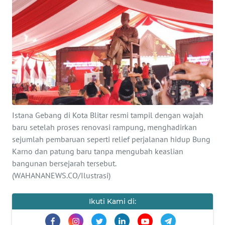
SAINS-TEKNO
KESEHATAN
INTERNASIONAL
SERBA-SERBI
Istana Gebang di Kota Blitar resmi tampil dengan wajah
PENDIDIKAN
baru setelah proses renovasi rampung, menghadirkan
sejumlah pembaruan seperti relief perjalanan hidup Bung
OLAHRAGA
Karno dan patung baru tanpa mengubah keaslian
bangunan bersejarah tersebut.
OPINI
(WAHANANEWS.CO/Ilustrasi)
Ikuti Kami di:
EDITORIAL