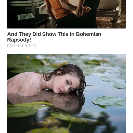
WN
MALUKU
WN
MALUT
WN
DAIRI
WN
DANAU
TOBA
WN
NIAS
WN
LANGKAT