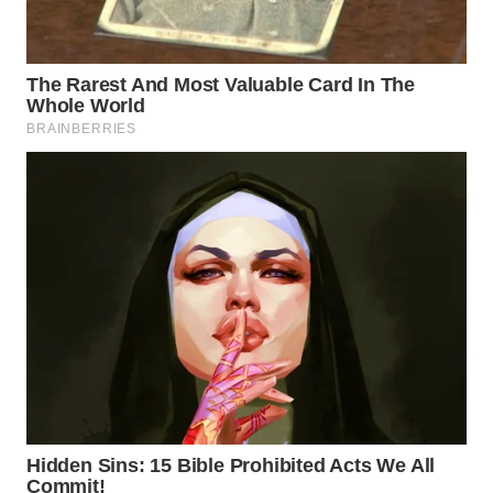
WN
SUMEDANG
WN
CIANJUR
WN
KEPULAUAN
SERIBU
WN
TANGERANG
WN
BINJAI
WN
CIREBON