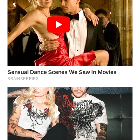
WN
PRIANGAN
TIMUR
WN
SEMARANG
WN
SOLO
WN
BOROBUDUR
WN
MADURA
WN
SURABAYA