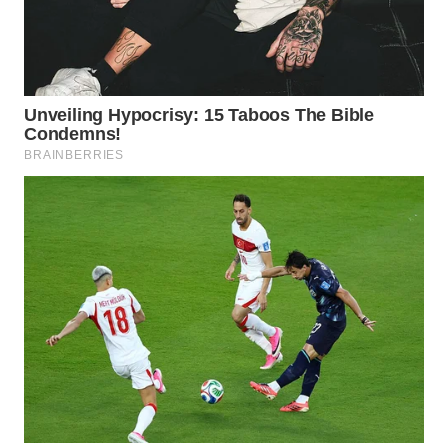
WN
NATUNA
WN
BINTAN
WN
MANDALIKA
WN
LIKUPANG
WN
LABUANBAJO
WN
BORNEO