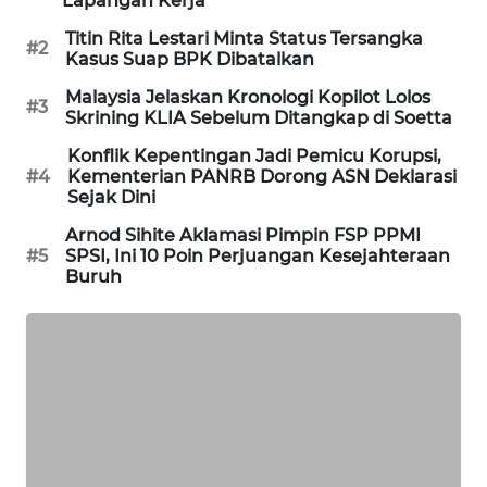
Lapangan Kerja
SIBARAGAS
Titin Rita Lestari Minta Status Tersangka
#2
NEWS
Kasus Suap BPK Dibatalkan
Malaysia Jelaskan Kronologi Kopilot Lolos
#3
METRO
Skrining KLIA Sebelum Ditangkap di Soetta
SIANTAR
Konflik Kepentingan Jadi Pemicu Korupsi,
NEWS
#4
Kementerian PANRB Dorong ASN Deklarasi
Sejak Dini
METRO
Arnod Sihite Aklamasi Pimpin FSP PPMI
MEDAN
#5
SPSI, Ini 10 Poin Perjuangan Kesejahteraan
NEWS
Buruh
METRO
JAKARTA
NEWS
KRT
NEWS