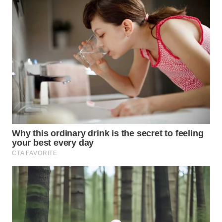
TAPANULI
TENGAH
WN DELI
SERDANG
WN
TEBING
TINGGI
WN
PAKPAK
WN
KARAWANG
WN
BEKASI