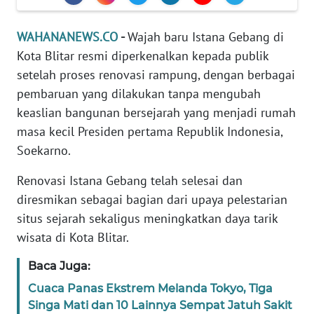
Informasi
WAHANANEWS.CO
-
Wajah baru Istana Gebang di
INDEKS
BERITA
Kota Blitar resmi diperkenalkan kepada publik
setelah proses renovasi rampung, dengan berbagai
KONTAK
pembaruan yang dilakukan tanpa mengubah
KAMI
keaslian bangunan bersejarah yang menjadi rumah
masa kecil Presiden pertama Republik Indonesia,
INFO
Soekarno.
IKLAN
Renovasi Istana Gebang telah selesai dan
TENTANG
diresmikan sebagai bagian dari upaya pelestarian
KAMI
situs sejarah sekaligus meningkatkan daya tarik
wisata di Kota Blitar.
PEDOMAN
MEDIA
Baca Juga:
SIBER
Cuaca Panas Ekstrem Melanda Tokyo, Tiga
Singa Mati dan 10 Lainnya Sempat Jatuh Sakit
REDAKSI