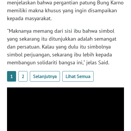
menjelaskan bahwa pergantian patung Bung Karno
memiliki makna khusus yang ingin disampaikan
WN
SERAMBI
kepada masyarakat.
"Maknanya memang dari sisi ibu bahwa simbol
WN
JAMBI
yang sekarang itu ditunjukkan adalah semangat
dan persatuan. Kalau yang dulu itu simbolnya
WN
simbol perjuangan, sekarang ibu lebih kepada
SULTRA
membangun solidariti bangsa ini," jelas Said.
WN
1
2
Selanjutnya
Lihat Semua
NTB
WN
SULTENG
WN
SULBAR