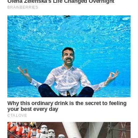
WAHANA
LISTRIK
WAHANA
TRAVEL
WAHANA
TV
WAHANANEWS
ID
WAHANANEWS
CO ID
WAHANANEWS
NET