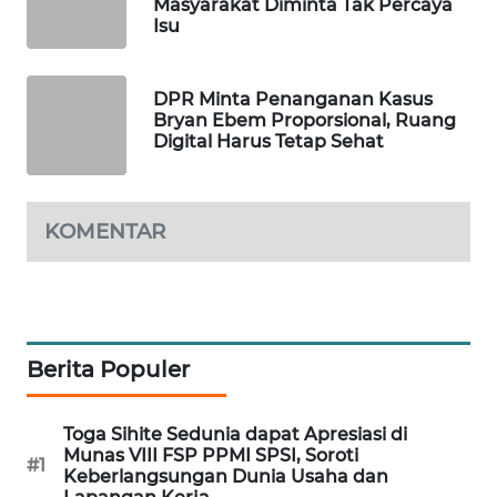
Masyarakat Diminta Tak Percaya
PORTAL
Isu
KONSUMEN
DPR Minta Penanganan Kasus
FORWAMKI
Bryan Ebem Proporsional, Ruang
Digital Harus Tetap Sehat
ALPERKLINAS
FORJASIDA
KOMENTAR
TAMBANG
NEWS
SITUNGIR
Berita Populer
NEWS
Toga Sihite Sedunia dapat Apresiasi di
SIDIKALANG
Munas VIII FSP PPMI SPSI, Soroti
#1
NEWS
Keberlangsungan Dunia Usaha dan