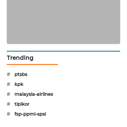
KARING
NEWS
JURNAL
MARITIM
HUMBANG
NEWS
Trending
GARONGGANG
NEWS
#
ptsbs
#
kpk
FISUELRI
ID
#
malaysia-airlines
#
tipikor
ENERGI
#
fsp-ppmi-spsi
NEWS