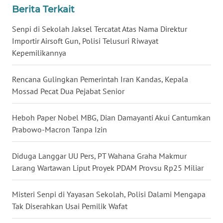
Berita Terkait
WN
NUSANTARA
Senpi di Sekolah Jaksel Tercatat Atas Nama Direktur
Importir Airsoft Gun, Polisi Telusuri Riwayat
WN
Kepemilikannya
JOGJA
Rencana Gulingkan Pemerintah Iran Kandas, Kepala
WN
Mossad Pecat Dua Pejabat Senior
JATIM
Heboh Paper Nobel MBG, Dian Damayanti Akui Cantumkan
WN
Prabowo-Macron Tanpa Izin
BALI
Diduga Langgar UU Pers, PT Wahana Graha Makmur
WN
Larang Wartawan Liput Proyek PDAM Provsu Rp25 Miliar
KALBAR
Misteri Senpi di Yayasan Sekolah, Polisi Dalami Mengapa
WN
Tak Diserahkan Usai Pemilik Wafat
KALTENG