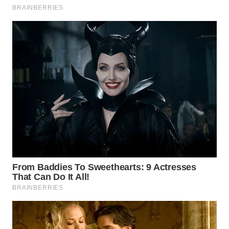
WN
INDRAMAYU
WN
KUNINGAN
WN
MAJALENGKA
WN
SUBANG
WN
SUKABUMI
WN
PURWAKARTA