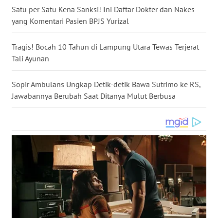
Satu per Satu Kena Sanksi! Ini Daftar Dokter dan Nakes
WN
yang Komentari Pasien BPJS Yurizal
KALTARA
Tragis! Bocah 10 Tahun di Lampung Utara Tewas Terjerat
WN
KALSEL
Tali Ayunan
WN
Sopir Ambulans Ungkap Detik-detik Bawa Sutrimo ke RS,
KALTIM
Jawabannya Berubah Saat Ditanya Mulut Berbusa
WN
SULSEL
WN
GORONTALO
WN
SULUT