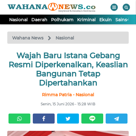
Nasional
Daerah
Polhukam
Kriminal
Ekuin
Sains-Te
WAHANA
Tutup
TV
Wahana News
Nasional
NASIONAL
Wajah Baru Istana Gebang
Resmi Diperkenalkan, Keaslian
DAERAH
Bangunan Tetap
Dipertahankan
POLHUKAM
Rimma Patria - Nasional
Senin, 15 Juni 2026 - 15:28 WIB
KRIMINAL
EKUIN