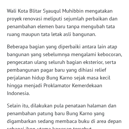
Wali Kota Blitar Syauqul Muhibbin mengatakan
KARIR
proyek renovasi meliputi sejumlah perbaikan dan
penambahan elemen baru tanpa mengubah tata
DISCLAIMER
ruang maupun tata letak asli bangunan.
Wahana
Beberapa bagian yang diperbaiki antara lain atap
News
bangunan yang sebelumnya mengalami kebocoran,
Regional
pengecatan ulang seluruh bagian eksterior, serta
pembangunan pagar baru yang dihiasi relief
WN
SUMUT
perjalanan hidup Bung Karno sejak masa kecil
hingga menjadi Proklamator Kemerdekaan
WN
Indonesia.
JAKARTA
Selain itu, dilakukan pula penataan halaman dan
WN
penambahan patung baru Bung Karno yang
JABAR
digambarkan sedang membaca buku di area depan
sebagai ikon utama kawasan tersebut.