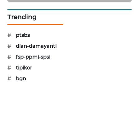
MAWAKA
Trending
ID
MARTABAT
#
ptsbs
NET
#
dian-damayanti
PLN
#
fsp-ppmi-spsi
WATCH
#
tipikor
#
bgn
MKLI
LPKKI
LKKI
KOPEKLIN