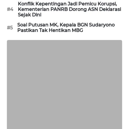
Konflik Kepentingan Jadi Pemicu Korupsi,
WAHANA
#4
Kementerian PANRB Dorong ASN Deklarasi
DESA
Sejak Dini
WISATA
Soal Putusan MK, Kepala BGN Sudaryono
#5
Pastikan Tak Hentikan MBG
LAPAK
WAHANA
Wahana
Network
KONSUMEN
LISTRIK
MASYARAKAT
KELISTRIKAN
WALINKI
ID