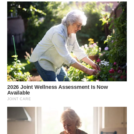
WN
TAPANULI
SELATAN
WN
TANJUNG
LESUNG
WN
KARO
WN
SIMALUNGUN
WN
LABUHANBATU
WN