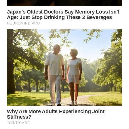
WN
MALUKU
WN
MALUT
WN
DAIRI
WN
DANAU
TOBA
WN
NIAS
WN
LANGKAT