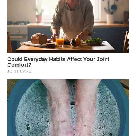
TAPANULI
TENGAH
WN DELI
SERDANG
WN
TEBING
TINGGI
WN
PAKPAK
WN
KARAWANG
WN
BEKASI