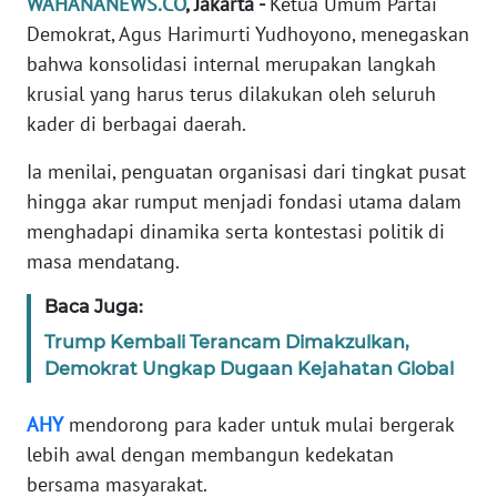
WAHANANEWS.CO
, Jakarta -
Ketua Umum Partai
Informasi
Demokrat, Agus Harimurti Yudhoyono, menegaskan
INDEKS
bahwa konsolidasi internal merupakan langkah
BERITA
krusial yang harus terus dilakukan oleh seluruh
kader di berbagai daerah.
KONTAK
KAMI
Ia menilai, penguatan organisasi dari tingkat pusat
hingga akar rumput menjadi fondasi utama dalam
INFO
menghadapi dinamika serta kontestasi politik di
IKLAN
masa mendatang.
TENTANG
Baca Juga:
KAMI
Trump Kembali Terancam Dimakzulkan,
Demokrat Ungkap Dugaan Kejahatan Global
PEDOMAN
MEDIA
AHY
mendorong para kader untuk mulai bergerak
SIBER
lebih awal dengan membangun kedekatan
bersama masyarakat.
REDAKSI