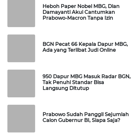
Heboh Paper Nobel MBG, Dian
Wahana
Damayanti Akui Cantumkan
Media
Prabowo-Macron Tanpa Izin
Group
WAHANA
NEWS
BGN Pecat 66 Kepala Dapur MBG,
Ada yang Terlibat Judi Online
WAHANA
TANI
950 Dapur MBG Masuk Radar BGN,
WAHANA
Tak Penuhi Standar Bisa
ADVOKAT
Langsung Ditutup
WAHANA
INFRASTRUKTUR
Prabowo Sudah Panggil Sejumlah
Calon Gubernur BI, Siapa Saja?
WAHANA
KONSUMEN