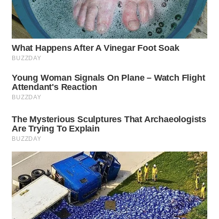
WN
BOGOR
WN
DEPOK
WN
TAPANULI
UTARA
WN
SAMOSIR
WN
PADANG
LAWAS