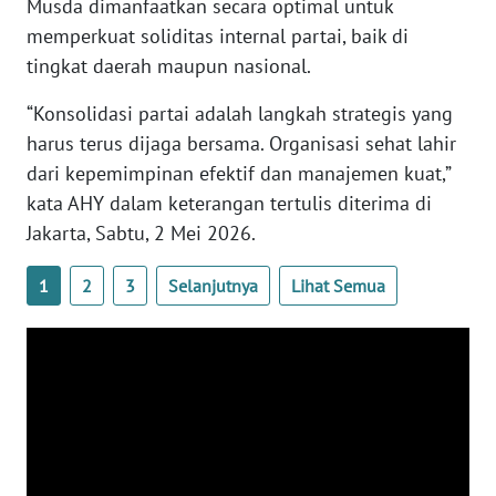
Musda dimanfaatkan secara optimal untuk
WN
memperkuat soliditas internal partai, baik di
BANTEN
tingkat daerah maupun nasional.
WN
“Konsolidasi partai adalah langkah strategis yang
NTT
harus terus dijaga bersama. Organisasi sehat lahir
dari kepemimpinan efektif dan manajemen kuat,”
WN
kata AHY dalam keterangan tertulis diterima di
KEPRI
Jakarta, Sabtu, 2 Mei 2026.
WN
1
2
3
Selanjutnya
Lihat Semua
PAPUA
WN
PAPUA
BARAT
WN
RIAU