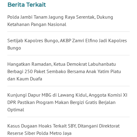
Berita Terkait
WN
BABEL
Polda Jambi Tanam Jagung Raya Serentak, Dukung
Ketahanan Pangan Nasional
WN
SUMBAR
Sertijab Kapolres Bungo, AKBP Zamri Elfino Jadi Kapolres
Bungo
WN
SUMSEL
Hangatkan Ramadan, Ketua Demokrat Labuhanbatu
Berbagi 250 Paket Sembako Bersama Anak Yatim Piatu
WN
dan Kaum Duafa
BENGKULU
Kunjungi Dapur MBG di Lawang Kidul, Anggota Komisi XI
WN
DPR Pastikan Program Makan Bergizi Gratis Berjalan
LAMPUNG
Optimal
WN
Kasus Dugaan Hoaks Terkait SBY, Ditangani Direktorat
JATENG
Reserse Siber Polda Metro Jaya