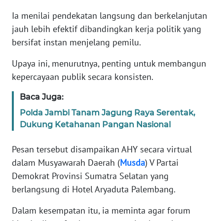
Ia menilai pendekatan langsung dan berkelanjutan
KARIR
jauh lebih efektif dibandingkan kerja politik yang
bersifat instan menjelang pemilu.
DISCLAIMER
Upaya ini, menurutnya, penting untuk membangun
Wahana
kepercayaan publik secara konsisten.
News
Regional
Baca Juga:
Polda Jambi Tanam Jagung Raya Serentak,
WN
Dukung Ketahanan Pangan Nasional
SUMUT
Pesan tersebut disampaikan AHY secara virtual
WN
dalam Musyawarah Daerah (
Musda
) V Partai
JAKARTA
Demokrat Provinsi Sumatra Selatan yang
berlangsung di Hotel Aryaduta Palembang.
WN
JABAR
Dalam kesempatan itu, ia meminta agar forum