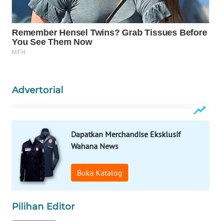
WN
NATUNA
WN
BINTAN
WN
Advertorial
MANDALIKA
WN
Dapatkan Merchandise Eksklusif
LIKUPANG
Wahana News
WN
LABUANBAJO
Buka Katalog
WN
Pilihan Editor
BORNEO