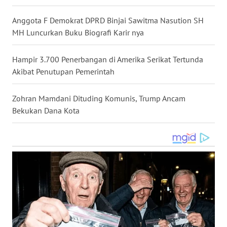
WN
Anggota F Demokrat DPRD Binjai Sawitma Nasution SH
NUSANTARA
MH Luncurkan Buku Biografi Karir nya
WN
Hampir 3.700 Penerbangan di Amerika Serikat Tertunda
JOGJA
Akibat Penutupan Pemerintah
WN
Zohran Mamdani Dituding Komunis, Trump Ancam
JATIM
Bekukan Dana Kota
WN
BALI
WN
KALBAR
WN
KALTENG