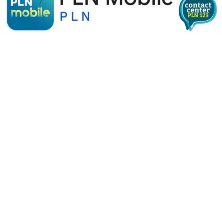
SONYA
ASA
NEWS
WAHANA MEDIA GROUP
|
|
|
WAHANA NEWS co
WAHANA TANI
WAHANA ADVOKAT
|
|
WAHANA INFRASTRUKTUR
WAHANA KONSUMEN
|
|
|
WAHANA LISTRIK
WAHANA TRAVEL
WAHANA TV
|
|
|
WAHANANEWS id
WAHANANEWS CO ID
WAHANANEWS NET
|
|
|
WAHANA SPORT ID
Wahana UMKM
Wahana Seleb