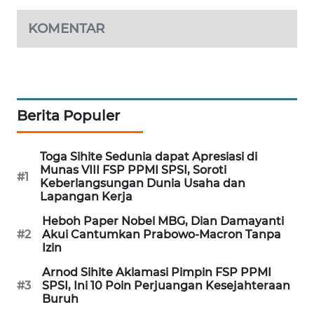
WAHANA
KOMENTAR
SPORT
WAHANA
UMKM
Berita Populer
WAHANA
SELEB
Toga Sihite Sedunia dapat Apresiasi di
Munas VIII FSP PPMI SPSI, Soroti
WAHANA
#1
Keberlangsungan Dunia Usaha dan
PERSONA
Lapangan Kerja
Heboh Paper Nobel MBG, Dian Damayanti
WAHANA
#2
Akui Cantumkan Prabowo-Macron Tanpa
OTOMOTIF
Izin
Arnod Sihite Aklamasi Pimpin FSP PPMI
WAHANA
#3
SPSI, Ini 10 Poin Perjuangan Kesejahteraan
HEALTH
Buruh