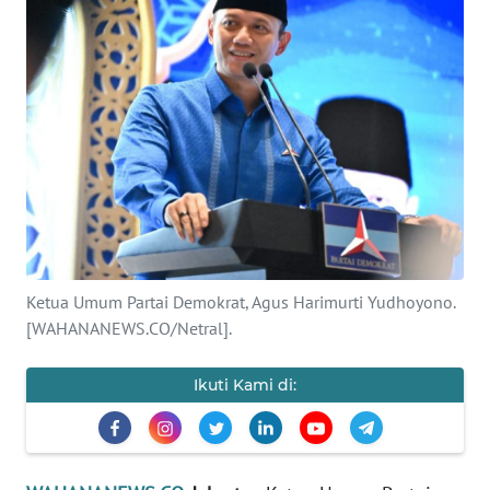
SAINS-TEKNO
KESEHATAN
INTERNASIONAL
SERBA-SERBI
PENDIDIKAN
Ketua Umum Partai Demokrat, Agus Harimurti Yudhoyono.
OLAHRAGA
[WAHANANEWS.CO/Netral].
OPINI
Ikuti Kami di:
EDITORIAL