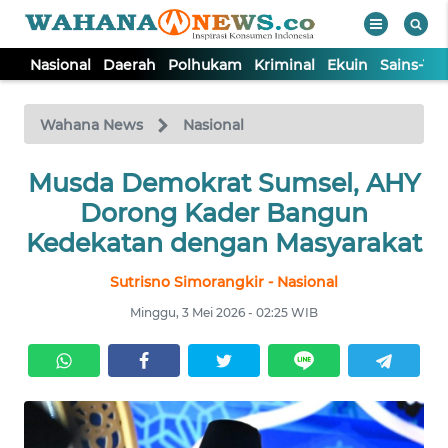
Nasional
Daerah
Polhukam
Kriminal
Ekuin
Sains-Te
WAHANA
Tutup
TV
Wahana News
Nasional
Musda Demokrat Sumsel, AHY
NASIONAL
Dorong Kader Bangun
DAERAH
Kedekatan dengan Masyarakat
Sutrisno Simorangkir - Nasional
POLHUKAM
Minggu, 3 Mei 2026 - 02:25 WIB
KRIMINAL
EKUIN