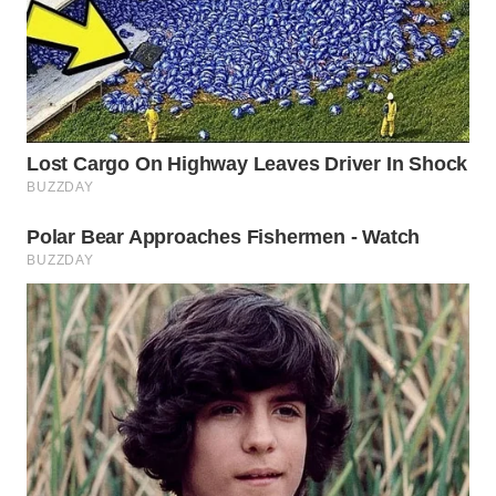
WN
SUMEDANG
WN
CIANJUR
WN
KEPULAUAN
SERIBU
WN
TANGERANG
WN
BINJAI
WN
CIREBON