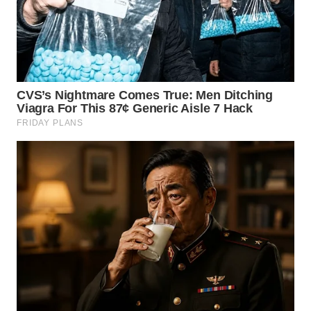
WN
KALTARA
WN
KALSEL
WN
KALTIM
WN
SULSEL
WN
GORONTALO
WN
SULUT