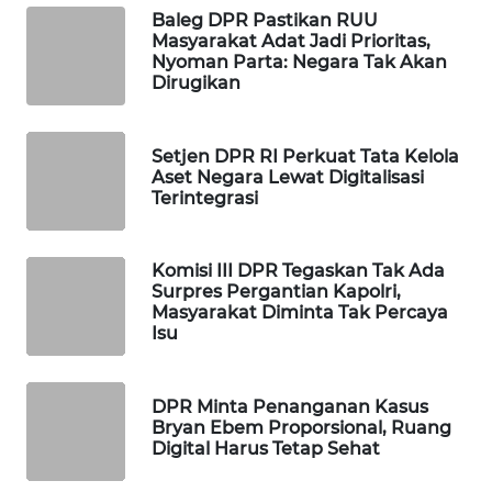
Baleg DPR Pastikan RUU
WAHANA
Masyarakat Adat Jadi Prioritas,
LISTRIK
Nyoman Parta: Negara Tak Akan
Dirugikan
WAHANA
TRAVEL
Setjen DPR RI Perkuat Tata Kelola
Aset Negara Lewat Digitalisasi
WAHANA
Terintegrasi
TV
Komisi III DPR Tegaskan Tak Ada
WAHANANEWS
Surpres Pergantian Kapolri,
ID
Masyarakat Diminta Tak Percaya
Isu
WAHANANEWS
CO ID
DPR Minta Penanganan Kasus
Bryan Ebem Proporsional, Ruang
WAHANANEWS
Digital Harus Tetap Sehat
NET