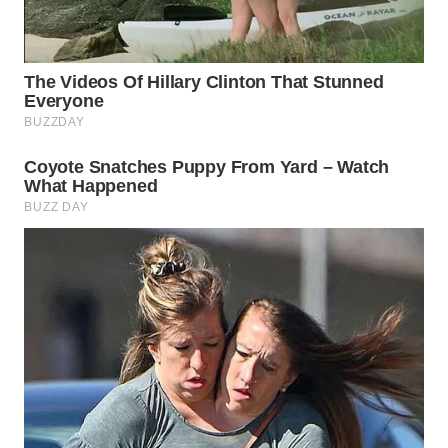
WN
PRIANGAN
TIMUR
WN
SEMARANG
WN
SOLO
WN
BOROBUDUR
WN
MADURA
WN
SURABAYA