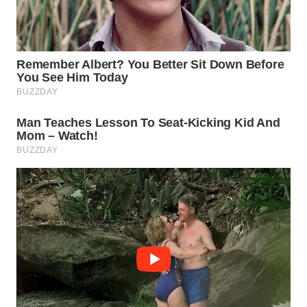
WN
INDRAMAYU
WN
KUNINGAN
WN
MAJALENGKA
WN
SUBANG
WN
SUKABUMI
WN
PURWAKARTA