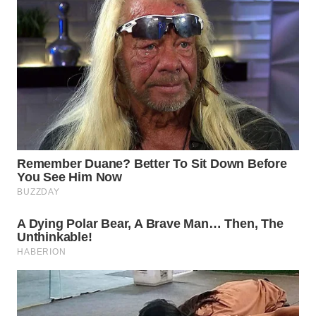
WN
SUMEDANG
WN
CIANJUR
WN
KEPULAUAN
SERIBU
WN
TANGERANG
WN
BINJAI
WN
CIREBON