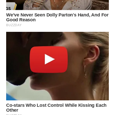
WN
MALUKU
WN
MALUT
WN
DAIRI
WN
DANAU
TOBA
WN
NIAS
WN
LANGKAT