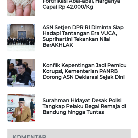
Fortifikasi Abal-abal, Harganya
Capai Rp 42.000/Kg
WAHANA
LISTRIK
ASN Setjen DPR RI Diminta Siap
WAHANA
Hadapi Tantangan Era VUCA,
TRAVEL
Suprihartini Tekankan Nilai
BerAKHLAK
WAHANA
TV
Konflik Kepentingan Jadi Pemicu
Korupsi, Kementerian PANRB
Dorong ASN Deklarasi Sejak Dini
WAHANANEWS
ID
WAHANANEWS
Surahman Hidayat Desak Polisi
Tangkap Pelaku Begal Remaja di
CO ID
Bandung hingga Tuntas
WAHANANEWS
NET
KOMENTAR