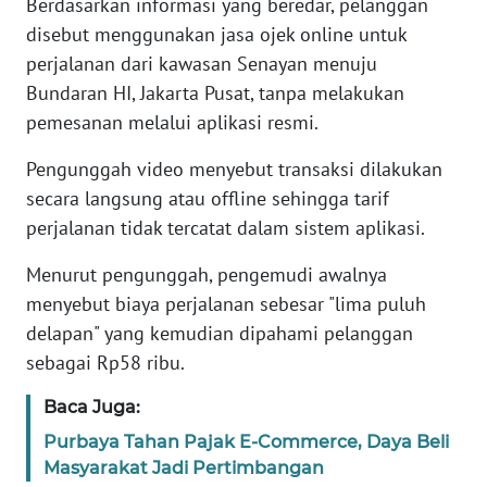
Berdasarkan informasi yang beredar, pelanggan
disebut menggunakan jasa ojek online untuk
KARIR
perjalanan dari kawasan Senayan menuju
Bundaran HI, Jakarta Pusat, tanpa melakukan
DISCLAIMER
pemesanan melalui aplikasi resmi.
Wahana
Pengunggah video menyebut transaksi dilakukan
News
secara langsung atau offline sehingga tarif
Regional
perjalanan tidak tercatat dalam sistem aplikasi.
WN
Menurut pengunggah, pengemudi awalnya
SUMUT
menyebut biaya perjalanan sebesar "lima puluh
delapan" yang kemudian dipahami pelanggan
WN
sebagai Rp58 ribu.
JAKARTA
Baca Juga:
WN
Purbaya Tahan Pajak E-Commerce, Daya Beli
JABAR
Masyarakat Jadi Pertimbangan