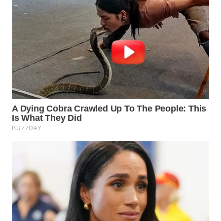
WN
INDRAMAYU
WN
KUNINGAN
WN
MAJALENGKA
WN
SUBANG
WN
SUKABUMI
WN
PURWAKARTA