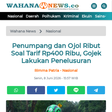
Nasional
Daerah
Polhukam
Kriminal
Ekuin
Sains-Te
WAHANA
Tutup
TV
Wahana News
Nasional
NASIONAL
Penumpang dan Ojol Ribut
Soal Tarif Rp400 Ribu, Gojek
DAERAH
Lakukan Penelusuran
Rimma Patria - Nasional
POLHUKAM
Senin, 8 Juni 2026 - 15:57 WIB
KRIMINAL
EKUIN