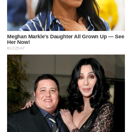
WN
PRIANGAN
TIMUR
WN
SEMARANG
WN
SOLO
WN
BOROBUDUR
WN
MADURA
WN
SURABAYA