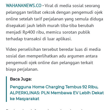
Informasi
WAHANANEWS.CO
-
Viral di media sosial seorang
pelanggan terlibat cekcok dengan pengemudi ojek
INDEKS
BERITA
online setelah tarif perjalanan yang semula diduga
disepakati jauh lebih murah tiba-tiba berubah
KONTAK
menjadi Rp400 ribu, memicu sorotan publik
KAMI
terhadap transaksi di luar aplikasi.
Video perselisihan tersebut beredar luas di media
INFO
IKLAN
sosial dan memperlihatkan adu argumen antara
pengemudi ojek online dan pelanggan terkait
TENTANG
biaya perjalanan.
KAMI
Baca Juga:
PEDOMAN
Pengguna Home Charging Tembus 92 Ribu,
MEDIA
ALPERKLINAS: PLN Membawa EV Lebih Dekat
SIBER
ke Masyarakat
REDAKSI