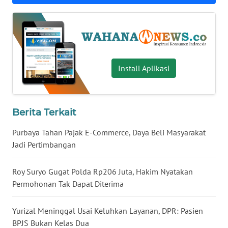
WN
BABEL
WN
SUMBAR
Install Aplikasi
WN
SUMSEL
Berita Terkait
WN
Purbaya Tahan Pajak E-Commerce, Daya Beli Masyarakat
BENGKULU
Jadi Pertimbangan
WN
Roy Suryo Gugat Polda Rp206 Juta, Hakim Nyatakan
LAMPUNG
Permohonan Tak Dapat Diterima
WN
Yurizal Meninggal Usai Keluhkan Layanan, DPR: Pasien
JATENG
BPJS Bukan Kelas Dua