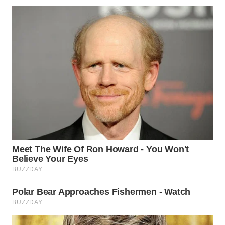
TAPANULI
TENGAH
WN DELI
SERDANG
WN
TEBING
TINGGI
WN
PAKPAK
WN
KARAWANG
WN
BEKASI