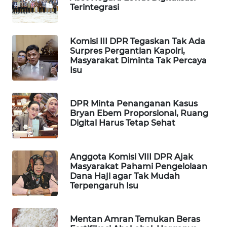
Terintegrasi
Wahana
Media
Group
Komisi III DPR Tegaskan Tak Ada
Surpres Pergantian Kapolri,
WAHANA
Masyarakat Diminta Tak Percaya
NEWS
Isu
WAHANA
TANI
DPR Minta Penanganan Kasus
Bryan Ebem Proporsional, Ruang
Digital Harus Tetap Sehat
WAHANA
ADVOKAT
Anggota Komisi VIII DPR Ajak
Masyarakat Pahami Pengelolaan
WAHANA
Dana Haji agar Tak Mudah
INFRASTRUKTUR
Terpengaruh Isu
WAHANA
KONSUMEN
Mentan Amran Temukan Beras