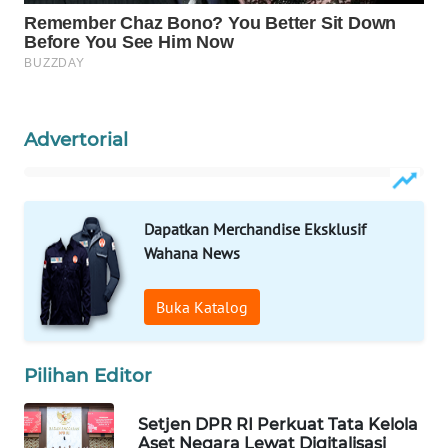
WN
NATUNA
WN
BINTAN
Advertorial
WN
MANDALIKA
Dapatkan Merchandise Eksklusif
Wahana News
WN
LIKUPANG
Buka Katalog
WN
LABUANBAJO
Pilihan Editor
WN
BORNEO
Setjen DPR RI Perkuat Tata Kelola
Aset Negara Lewat Digitalisasi