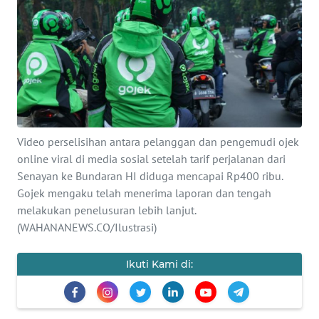
SAINS-TEKNO
KESEHATAN
INTERNASIONAL
SERBA-SERBI
Video perselisihan antara pelanggan dan pengemudi ojek
online viral di media sosial setelah tarif perjalanan dari
PENDIDIKAN
Senayan ke Bundaran HI diduga mencapai Rp400 ribu.
Gojek mengaku telah menerima laporan dan tengah
OLAHRAGA
melakukan penelusuran lebih lanjut.
(WAHANANEWS.CO/Ilustrasi)
OPINI
Ikuti Kami di:
EDITORIAL