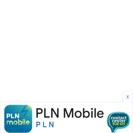
CILEUNGSI
NEWS
BERKAT
NEWS
BERAMPU
NEWS
ANUGERAH
NEWS
AKHLAK
X
ID
PERAPKI
NEWS