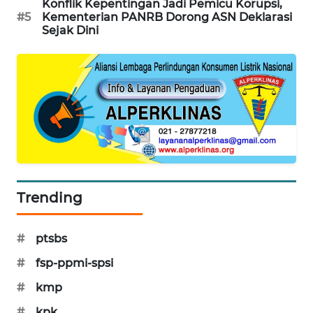
Konflik Kepentingan Jadi Pemicu Korupsi,
WAHANA
#5
Kementerian PANRB Dorong ASN Deklarasi
DESA
Sejak Dini
WISATA
LAPAK
WAHANA
Wahana
Network
KONSUMEN
Trending
LISTRIK
MASYARAKAT
#
ptsbs
KELISTRIKAN
#
fsp-ppmi-spsi
WALINKI
#
kmp
ID
#
kpk