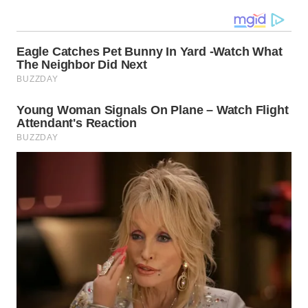
WN
KALTARA
WN
KALSEL
WN
KALTIM
WN
SULSEL
WN
GORONTALO
WN
SULUT