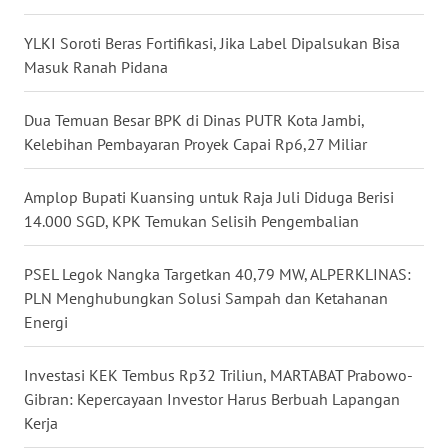
WN
YLKI Soroti Beras Fortifikasi, Jika Label Dipalsukan Bisa
NUSANTARA
Masuk Ranah Pidana
WN
Dua Temuan Besar BPK di Dinas PUTR Kota Jambi,
JOGJA
Kelebihan Pembayaran Proyek Capai Rp6,27 Miliar
WN
JATIM
Amplop Bupati Kuansing untuk Raja Juli Diduga Berisi
14.000 SGD, KPK Temukan Selisih Pengembalian
WN
BALI
PSEL Legok Nangka Targetkan 40,79 MW, ALPERKLINAS:
PLN Menghubungkan Solusi Sampah dan Ketahanan
Energi
WN
KALBAR
Investasi KEK Tembus Rp32 Triliun, MARTABAT Prabowo-
WN
Gibran: Kepercayaan Investor Harus Berbuah Lapangan
KALTENG
Kerja