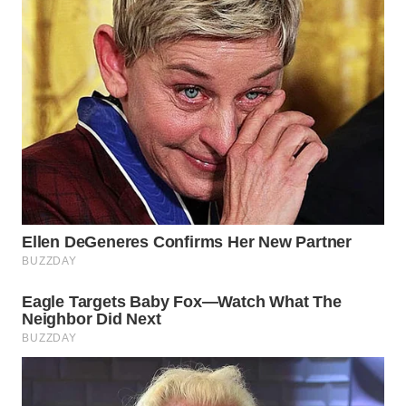
WN
BOGOR
WN
DEPOK
WN
TAPANULI
UTARA
WN
SAMOSIR
WN
PADANG
LAWAS