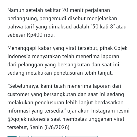
WN
Namun setelah sekitar 20 menit perjalanan
BANTEN
berlangsung, pengemudi disebut menjelaskan
bahwa tarif yang dimaksud adalah "50 kali 8" atau
WN
sebesar Rp400 ribu.
NTT
Menanggapi kabar yang viral tersebut, pihak Gojek
WN
Indonesia menyatakan telah menerima laporan
KEPRI
dari pelanggan yang bersangkutan dan saat ini
sedang melakukan penelusuran lebih lanjut.
WN
PAPUA
"Sebelumnya, kami telah menerima laporan dari
customer yang bersangkutan dan saat ini sedang
WN
melakukan penelusuran lebih lanjut berdasarkan
PAPUA
BARAT
informasi yang tersedia," ujar akun Instagram resmi
@gojekindonesia saat membalas unggahan viral
WN
tersebut, Senin (8/6/2026).
RIAU