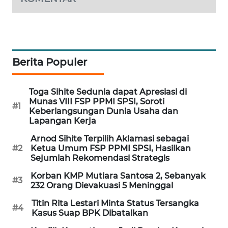
WAHANA
SPORT
WAHANA
Berita Populer
UMKM
WAHANA
Toga Sihite Sedunia dapat Apresiasi di
SELEB
Munas VIII FSP PPMI SPSI, Soroti
#1
Keberlangsungan Dunia Usaha dan
Lapangan Kerja
WAHANA
PERSONA
Arnod Sihite Terpilih Aklamasi sebagai
#2
Ketua Umum FSP PPMI SPSI, Hasilkan
Sejumlah Rekomendasi Strategis
WAHANA
OTOMOTIF
Korban KMP Mutiara Santosa 2, Sebanyak
#3
232 Orang Dievakuasi 5 Meninggal
WAHANA
Titin Rita Lestari Minta Status Tersangka
#4
HEALTH
Kasus Suap BPK Dibatalkan