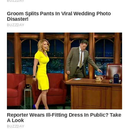
WN
TAPANULI
SELATAN
WN
TANJUNG
LESUNG
WN
KARO
WN
SIMALUNGUN
WN
LABUHANBATU
WN