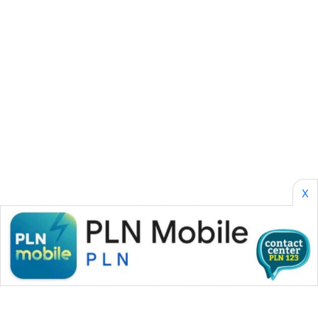
SONYA
ASA
NEWS
X