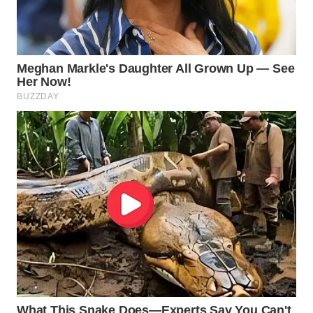
WN
INDRAMAYU
WN
KUNINGAN
WN
MAJALENGKA
WN
SUBANG
WN
SUKABUMI
WN
PURWAKARTA