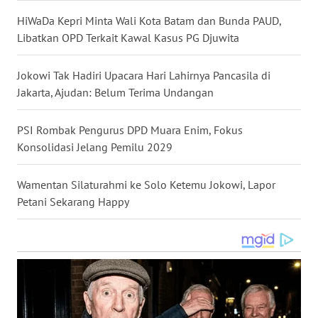
WN
HiWaDa Kepri Minta Wali Kota Batam dan Bunda PAUD,
NUSANTARA
Libatkan OPD Terkait Kawal Kasus PG Djuwita
WN
Jokowi Tak Hadiri Upacara Hari Lahirnya Pancasila di
JOGJA
Jakarta, Ajudan: Belum Terima Undangan
WN
PSI Rombak Pengurus DPD Muara Enim, Fokus
JATIM
Konsolidasi Jelang Pemilu 2029
WN
Wamentan Silaturahmi ke Solo Ketemu Jokowi, Lapor
BALI
Petani Sekarang Happy
WN
KALBAR
WN
KALTENG