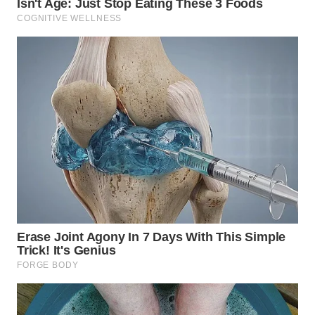
WN
TAPANULI
SELATAN
WN
TANJUNG
LESUNG
WN
KARO
WN
SIMALUNGUN
WN
LABUHANBATU
WN