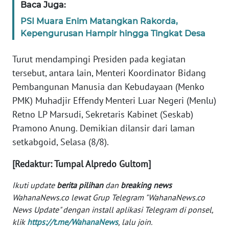
Baca Juga:
WN
BANTEN
PSI Muara Enim Matangkan Rakorda,
Kepengurusan Hampir hingga Tingkat Desa
WN
NTT
Turut mendampingi Presiden pada kegiatan
tersebut, antara lain, Menteri Koordinator Bidang
WN
Pembangunan Manusia dan Kebudayaan (Menko
KEPRI
PMK) Muhadjir Effendy Menteri Luar Negeri (Menlu)
Retno LP Marsudi, Sekretaris Kabinet (Seskab)
WN
Pramono Anung. Demikian dilansir dari laman
PAPUA
setkabgoid, Selasa (8/8).
WN
[Redaktur: Tumpal Alpredo Gultom]
PAPUA
BARAT
Ikuti update
berita pilihan
dan
breaking news
WahanaNews.co lewat Grup Telegram "WahanaNews.co
WN
News Update" dengan install aplikasi Telegram di ponsel,
RIAU
klik
https://t.me/WahanaNews
, lalu join.