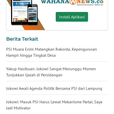
WN
BABEL
Install Aplikasi
WN
SUMBAR
Berita Terkait
WN
PSI Muara Enim Matangkan Rakorda, Kepengurusan
SUMSEL
Hampir hingga Tingkat Desa
WN
Yakup Hasibuan: Jokowi Sangat Menunggu Momen
BENGKULU
Tunjukkan Ijazah di Persidangan
WN
Jokowi Awali Agenda Politik Bersama PSI dari Lampung
LAMPUNG
Jokowi: Masuk PSI Harus Lewat Mekanisme Partai, Saya
WN
JATENG
Jadi Motivator