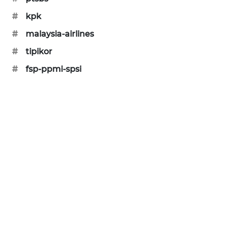
PORTAL
#
kpk
KONSUMEN
#
malaysia-airlines
FORWAMKI
#
tipikor
#
fsp-ppmi-spsi
ALPERKLINAS
FORJASIDA
TAMBANG
NEWS
SITUNGIR
NEWS
SIDIKALANG
NEWS