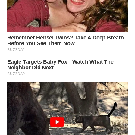
WN
BOGOR
WN
DEPOK
WN
TAPANULI
UTARA
WN
SAMOSIR
WN
PADANG
LAWAS