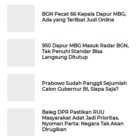
WAHANA
BGN Pecat 66 Kepala Dapur MBG,
LISTRIK
Ada yang Terlibat Judi Online
WAHANA
TRAVEL
950 Dapur MBG Masuk Radar BGN,
Tak Penuhi Standar Bisa
WAHANA
Langsung Ditutup
TV
WAHANANEWS
ID
Prabowo Sudah Panggil Sejumlah
Calon Gubernur BI, Siapa Saja?
WAHANANEWS
CO ID
Baleg DPR Pastikan RUU
Masyarakat Adat Jadi Prioritas,
WAHANANEWS
Nyoman Parta: Negara Tak Akan
NET
Dirugikan