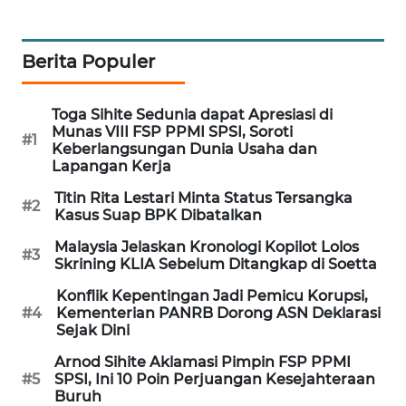
WAHANA
DESA
WISATA
Berita Populer
LAPAK
Toga Sihite Sedunia dapat Apresiasi di
WAHANA
Munas VIII FSP PPMI SPSI, Soroti
#1
Keberlangsungan Dunia Usaha dan
Lapangan Kerja
Wahana
Network
Titin Rita Lestari Minta Status Tersangka
#2
Kasus Suap BPK Dibatalkan
KONSUMEN
Malaysia Jelaskan Kronologi Kopilot Lolos
LISTRIK
#3
Skrining KLIA Sebelum Ditangkap di Soetta
Konflik Kepentingan Jadi Pemicu Korupsi,
MASYARAKAT
#4
Kementerian PANRB Dorong ASN Deklarasi
KELISTRIKAN
Sejak Dini
Arnod Sihite Aklamasi Pimpin FSP PPMI
WALINKI
#5
SPSI, Ini 10 Poin Perjuangan Kesejahteraan
ID
Buruh