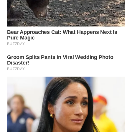
WN
SUMEDANG
WN
CIANJUR
WN
KEPULAUAN
SERIBU
WN
TANGERANG
WN
BINJAI
WN
CIREBON