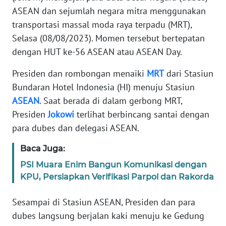
Informasi
ASEAN dan sejumlah negara mitra menggunakan
transportasi massal moda raya terpadu (MRT),
INDEKS
BERITA
Selasa (08/08/2023). Momen tersebut bertepatan
dengan HUT ke-56 ASEAN atau ASEAN Day.
KONTAK
Presiden dan rombongan menaiki
MRT
dari Stasiun
KAMI
Bundaran Hotel Indonesia (HI) menuju Stasiun
ASEAN
. Saat berada di dalam gerbong MRT,
INFO
IKLAN
Presiden
Jokowi
terlihat berbincang santai dengan
para dubes dan delegasi ASEAN.
TENTANG
KAMI
Baca Juga:
PSI Muara Enim Bangun Komunikasi dengan
PEDOMAN
KPU, Persiapkan Verifikasi Parpol dan Rakorda
MEDIA
SIBER
Sesampai di Stasiun ASEAN, Presiden dan para
dubes langsung berjalan kaki menuju ke Gedung
REDAKSI