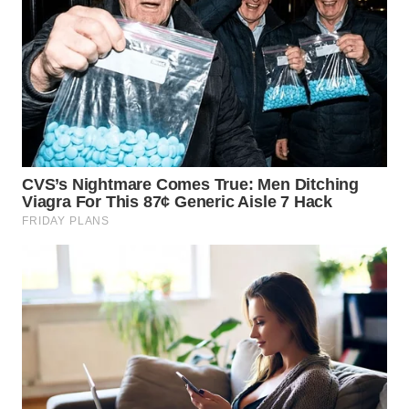
WN
KALTARA
WN
KALSEL
WN
KALTIM
WN
SULSEL
WN
GORONTALO
WN
SULUT