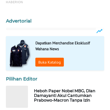
Wahana
Media
Group
Advertorial
WAHANA
NEWS
Dapatkan Merchandise Eksklusif
WAHANA
Wahana News
TANI
Buka Katalog
WAHANA
ADVOKAT
Pilihan Editor
WAHANA
INFRASTRUKTUR
Heboh Paper Nobel MBG, Dian
Damayanti Akui Cantumkan
WAHANA
Prabowo-Macron Tanpa Izin
KONSUMEN