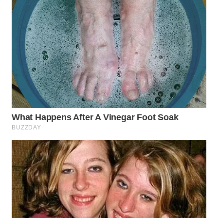
TAPANULI
TENGAH
WN DELI
SERDANG
WN
TEBING
TINGGI
WN
PAKPAK
WN
KARAWANG
WN
BEKASI