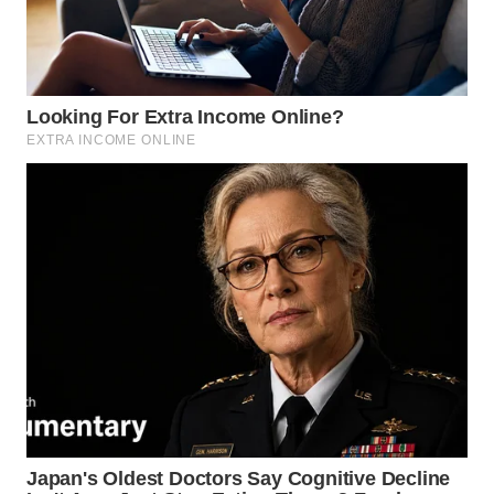
WN
MALUKU
WN
MALUT
WN
DAIRI
WN
DANAU
TOBA
WN
NIAS
WN
LANGKAT