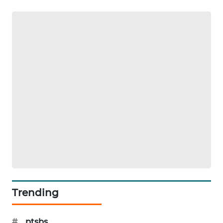
MAWAKA
ID
MARTABAT
NET
PLN
WATCH
MKLI
LPKKI
LKKI
Trending
KOPEKLIN
#
ptsbs