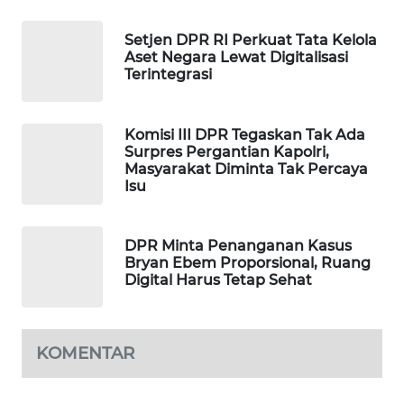
WAHANA
Setjen DPR RI Perkuat Tata Kelola
SPORT
Aset Negara Lewat Digitalisasi
Terintegrasi
WAHANA
UMKM
Komisi III DPR Tegaskan Tak Ada
Surpres Pergantian Kapolri,
WAHANA
Masyarakat Diminta Tak Percaya
SELEB
Isu
WAHANA
PERSONA
DPR Minta Penanganan Kasus
Bryan Ebem Proporsional, Ruang
Digital Harus Tetap Sehat
WAHANA
OTOMOTIF
KOMENTAR
WAHANA
HEALTH