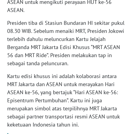
ASEAN untuk mengikuti perayaan HUT ke-56
ASEAN.
KARIR
Presiden tiba di Stasiun Bundaran HI sekitar pukul
DISCLAIMER
08.30 WIB. Sebelum menaiki MRT, Presiden Jokowi
terlebih dahulu meluncurkan Kartu Jelajah
Wahana
Berganda MRT Jakarta Edisi Khusus “MRT ASEAN
News
56 dan MRT Ride”. Presiden melakukan tap in
Regional
sebagai tanda peluncuran.
WN
Kartu edisi khusus ini adalah kolaborasi antara
SUMUT
MRT Jakarta dan ASEAN untuk merayakan Hari
ASEAN ke-56, yang bertajuk “Hari ASEAN ke-56:
WN
Episentrum Pertumbuhan”. Kartu ini juga
JAKARTA
merupakan simbol atas terpilihnya MRT Jakarta
sebagai partner transportasi resmi ASEAN untuk
WN
JABAR
keketuaan Indonesia tahun ini.