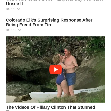
WN
PRIANGAN
TIMUR
WN
SEMARANG
WN
SOLO
WN
BOROBUDUR
WN
MADURA
WN
SURABAYA