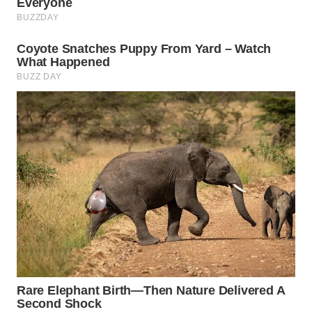
WN
NATUNA
WN
BINTAN
WN
MANDALIKA
WN
LIKUPANG
WN
LABUANBAJO
WN
BORNEO