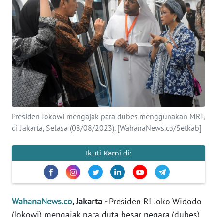
SAINS-TEKNO
KESEHATAN
INTERNASIONAL
SERBA-SERBI
PENDIDIKAN
Presiden Jokowi mengajak para dubes menggunakan MRT,
di Jakarta, Selasa (08/08/2023). [WahanaNews.co/Setkab]
OLAHRAGA
Ikuti Kami di:
OPINI
EDITORIAL
WahanaNews.co
, Jakarta -
Presiden RI Joko Widodo
(Jokowi) mengajak para duta besar negara (dubes)