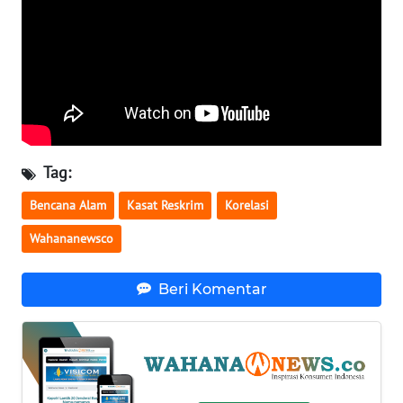
WN
SERAMBI
WN
JAMBI
WN
Tag:
SULTRA
Bencana Alam
Kasat Reskrim
Korelasi
WN
Wahananewsco
NTB
Beri Komentar
WN
SULTENG
WN
SULBAR