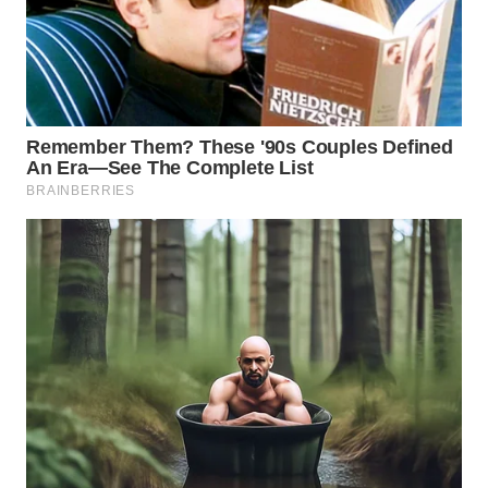
WN
INDRAMAYU
WN
KUNINGAN
WN
MAJALENGKA
WN
SUBANG
WN
SUKABUMI
WN
PURWAKARTA