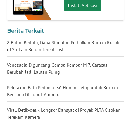
Install Aplikasi
WN
BABEL
Berita Terkait
WN
SUMBAR
8 Bulan Berlalu, Dana Stimulan Perbaikan Rumah Rusak
di Sorkam Belum Terealisasi
WN
SUMSEL
Venezuela Diguncang Gempa Kembar M 7, Caracas
Berubah Jadi Lautan Puing
WN
BENGKULU
Peletakan Batu Pertama: 36 Hunian Tetap untuk Korban
Bencana Di Lubuk Ampolu
WN
LAMPUNG
Viral, Detik-detik Longsor Dahsyat di Proyek PLTA Cisokan
Terekam Kamera
WN
JATENG