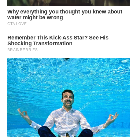
WN
PRIANGAN
TIMUR
WN
SEMARANG
WN
SOLO
WN
BOROBUDUR
WN
MADURA
WN
SURABAYA