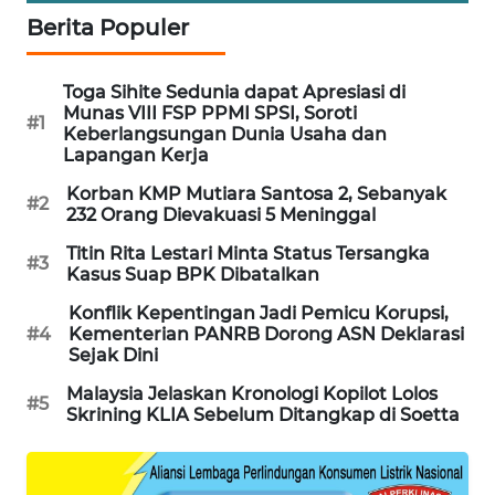
WAHANA
Berita Populer
DESA
WISATA
Toga Sihite Sedunia dapat Apresiasi di
Munas VIII FSP PPMI SPSI, Soroti
#1
LAPAK
Keberlangsungan Dunia Usaha dan
WAHANA
Lapangan Kerja
Korban KMP Mutiara Santosa 2, Sebanyak
#2
Wahana
232 Orang Dievakuasi 5 Meninggal
Network
Titin Rita Lestari Minta Status Tersangka
#3
Kasus Suap BPK Dibatalkan
KONSUMEN
LISTRIK
Konflik Kepentingan Jadi Pemicu Korupsi,
#4
Kementerian PANRB Dorong ASN Deklarasi
Sejak Dini
MASYARAKAT
KELISTRIKAN
Malaysia Jelaskan Kronologi Kopilot Lolos
#5
Skrining KLIA Sebelum Ditangkap di Soetta
WALINKI
ID