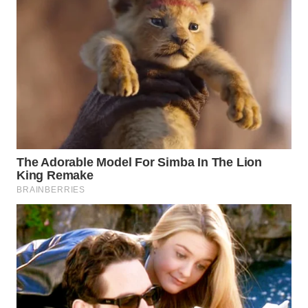
WN
SUMEDANG
WN
CIANJUR
WN
KEPULAUAN
SERIBU
WN
TANGERANG
WN
BINJAI
WN
CIREBON