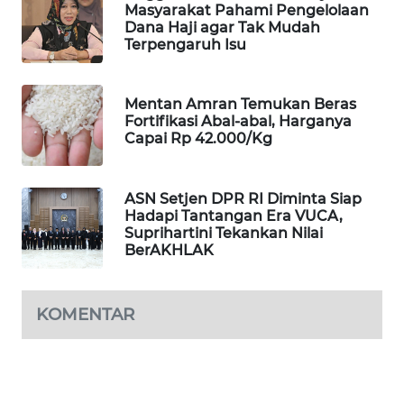
Masyarakat Pahami Pengelolaan
WAHANA
Dana Haji agar Tak Mudah
SPORT
Terpengaruh Isu
WAHANA
Mentan Amran Temukan Beras
UMKM
Fortifikasi Abal-abal, Harganya
Capai Rp 42.000/Kg
WAHANA
SELEB
ASN Setjen DPR RI Diminta Siap
Hadapi Tantangan Era VUCA,
WAHANA
Suprihartini Tekankan Nilai
PERSONA
BerAKHLAK
WAHANA
OTOMOTIF
KOMENTAR
WAHANA
HEALTH