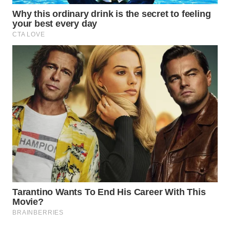
WN
NATUNA
WN
BINTAN
WN
MANDALIKA
WN
LIKUPANG
WN
LABUANBAJO
WN
BORNEO