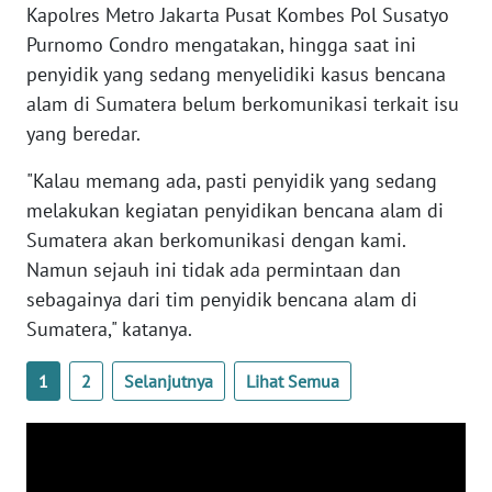
Kapolres Metro Jakarta Pusat Kombes Pol Susatyo
WN
BANTEN
Purnomo Condro mengatakan, hingga saat ini
penyidik yang sedang menyelidiki kasus bencana
WN
alam di Sumatera belum berkomunikasi terkait isu
NTT
yang beredar.
"Kalau memang ada, pasti penyidik yang sedang
WN
KEPRI
melakukan kegiatan penyidikan bencana alam di
Sumatera akan berkomunikasi dengan kami.
WN
Namun sejauh ini tidak ada permintaan dan
PAPUA
sebagainya dari tim penyidik bencana alam di
Sumatera," katanya.
WN
PAPUA
1
2
Selanjutnya
Lihat Semua
BARAT
WN
RIAU