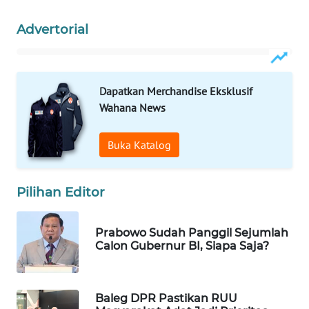
Wahana
Advertorial
Media
Group
WAHANA
NEWS
Dapatkan Merchandise Eksklusif
Wahana News
WAHANA
TANI
Buka Katalog
WAHANA
Pilihan Editor
ADVOKAT
WAHANA
Prabowo Sudah Panggil Sejumlah
INFRASTRUKTUR
Calon Gubernur BI, Siapa Saja?
WAHANA
KONSUMEN
Baleg DPR Pastikan RUU