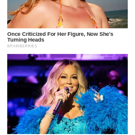
WN
TAPANULI
SELATAN
WN
TANJUNG
LESUNG
WN
KARO
WN
SIMALUNGUN
WN
LABUHANBATU
WN