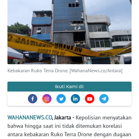
SAINS-TEKNO
KESEHATAN
INTERNASIONAL
SERBA-SERBI
Kebakaran Ruko Terra Drone. [WahanaNews.co/Antara]
PENDIDIKAN
Ikuti Kami di:
OLAHRAGA
OPINI
WAHANANEWS.CO
, Jakarta -
Kepolisian menyatakan
EDITORIAL
bahwa hingga saat ini tidak ditemukan korelasi
antara kebakaran Ruko Terra Drone dengan dugaan