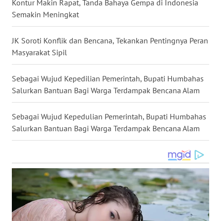
Kontur Makin Rapat, Tanda Bahaya Gempa di Indonesia
WN
Semakin Meningkat
NUSANTARA
JK Soroti Konflik dan Bencana, Tekankan Pentingnya Peran
WN
Masyarakat Sipil
JOGJA
Sebagai Wujud Kepedilian Pemerintah, Bupati Humbahas
WN
Salurkan Bantuan Bagi Warga Terdampak Bencana Alam
JATIM
Sebagai Wujud Kepedulian Pemerintah, Bupati Humbahas
WN
Salurkan Bantuan Bagi Warga Terdampak Bencana Alam
BALI
WN
KALBAR
WN
KALTENG