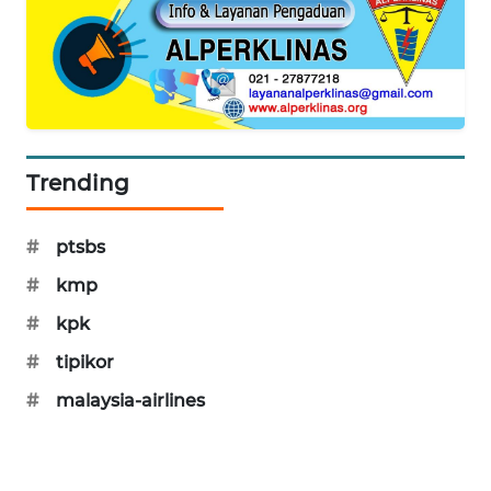
MAWAKA
ID
MARTABAT
NET
Trending
PLN
WATCH
#
ptsbs
MKLI
#
kmp
#
kpk
LPKKI
#
tipikor
LKKI
#
malaysia-airlines
KOPEKLIN