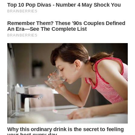
TAPANULI
TENGAH
WN DELI
SERDANG
WN
TEBING
TINGGI
WN
PAKPAK
WN
KARAWANG
WN
BEKASI