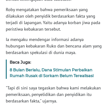
Roby mengatakan bahwa pemeriksaan yang
KARIR
dilakukan oleh penyidik berdasarkan fakta yang
terjadi di lapangan. Yaitu adanya korban jiwa pada
DISCLAIMER
peristiwa kebakaran tersebut.
Wahana
Ia mengaku mendengar informasi adanya
News
hubungan kebakaran Ruko dan bencana alam yang
Regional
berdasarkan spekulasi di dunia maya.
WN
Baca Juga:
SUMUT
8 Bulan Berlalu, Dana Stimulan Perbaikan
Rumah Rusak di Sorkam Belum Terealisasi
WN
JAKARTA
"Tapi di sini saya tegaskan bahwa kami melakukan
pemeriksaan, penyelidikan dan penyidikan itu
WN
JABAR
berdasarkan fakta," ujarnya.