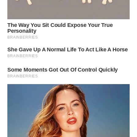
WN
MALUKU
WN
MALUT
WN
DAIRI
WN
DANAU
TOBA
WN
NIAS
WN
LANGKAT