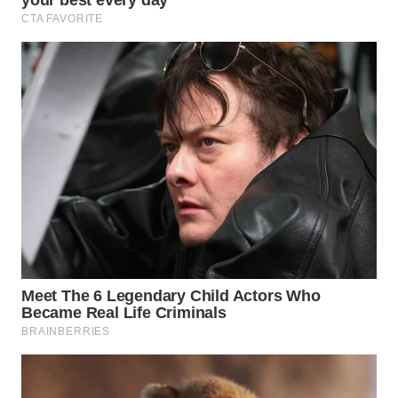
WN
BOGOR
WN
DEPOK
WN
TAPANULI
UTARA
WN
SAMOSIR
WN
PADANG
LAWAS