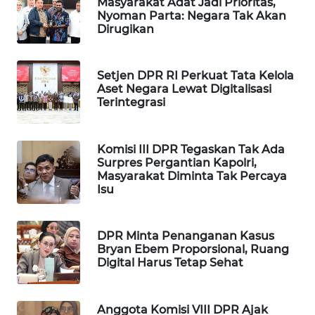
Masyarakat Adat Jadi Prioritas,
Nyoman Parta: Negara Tak Akan
WAHANA
Dirugikan
LISTRIK
WAHANA
Setjen DPR RI Perkuat Tata Kelola
TRAVEL
Aset Negara Lewat Digitalisasi
Terintegrasi
WAHANA
TV
Komisi III DPR Tegaskan Tak Ada
Surpres Pergantian Kapolri,
Masyarakat Diminta Tak Percaya
WAHANANEWS
Isu
ID
WAHANANEWS
DPR Minta Penanganan Kasus
CO ID
Bryan Ebem Proporsional, Ruang
Digital Harus Tetap Sehat
WAHANANEWS
NET
Anggota Komisi VIII DPR Ajak