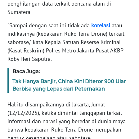
Informasi
penghilangan data terkait bencana alam di
Sumatera.
INDEKS
BERITA
"Sampai dengan saat ini tidak ada
korelasi
atau
indikasinya (kebakaran Ruko Terra Drone) terkait
KONTAK
sabotase," kata Kepala Satuan Reserse Kriminal
KAMI
(Kasat Reskrim) Polres Metro Jakarta Pusat AKBP
Roby Heri Saputra.
INFO
IKLAN
Baca Juga:
Tak Hanya Banjir, China Kini Diteror 900 Ular
TENTANG
Berbisa yang Lepas dari Peternakan
KAMI
Hal itu disampaikannya di Jakarta, Jumat
PEDOMAN
(12/12/2025), ketika dimintai tanggapan terkait
MEDIA
informasi dan narasi yang beredar di dunia maya
SIBER
bahwa kebakaran Ruko Terra Drone merupakan
REDAKSI
bentuk kesengajaan atau sabotase.