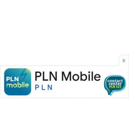
SONYA
ASA
NEWS
X