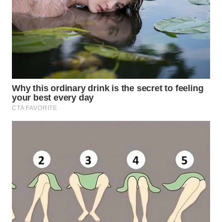
WN
KALTARA
WN
KALSEL
WN
KALTIM
WN
SULSEL
WN
GORONTALO
WN
SULUT