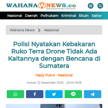
Nasional
Daerah
Polhukam
Kriminal
Ekuin
Sains-Te
WAHANA
Tutup
TV
Wahana News
Nasional
NASIONAL
Polisi Nyatakan Kebakaran
Ruko Terra Drone Tidak Ada
DAERAH
Kaitannya dengan Bencana di
Sumatera
POLHUKAM
Hady Putra - Nasional
Jumat, 12 Desember 2025 - 23:40 WIB
KRIMINAL
EKUIN