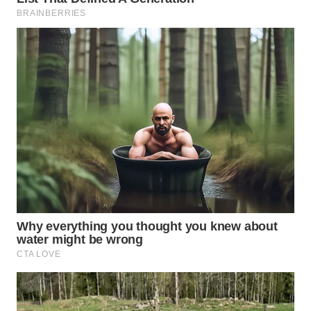
WN
PRIANGAN
TIMUR
WN
SEMARANG
WN
SOLO
WN
BOROBUDUR
WN
MADURA
WN
SURABAYA