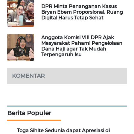
DPR Minta Penanganan Kasus
WAHANA
Bryan Ebem Proporsional, Ruang
DESA
Digital Harus Tetap Sehat
WISATA
LAPAK
Anggota Komisi VIII DPR Ajak
WAHANA
Masyarakat Pahami Pengelolaan
Dana Haji agar Tak Mudah
Terpengaruh Isu
Wahana
Network
KOMENTAR
KONSUMEN
LISTRIK
MASYARAKAT
KELISTRIKAN
Berita Populer
WALINKI
ID
Toga Sihite Sedunia dapat Apresiasi di