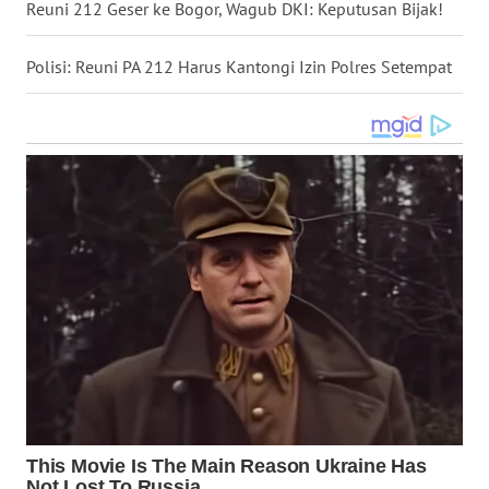
Reuni 212 Geser ke Bogor, Wagub DKI: Keputusan Bijak!
WN
NUSANTARA
Polisi: Reuni PA 212 Harus Kantongi Izin Polres Setempat
WN
JOGJA
WN
JATIM
WN
BALI
WN
KALBAR
WN
KALTENG