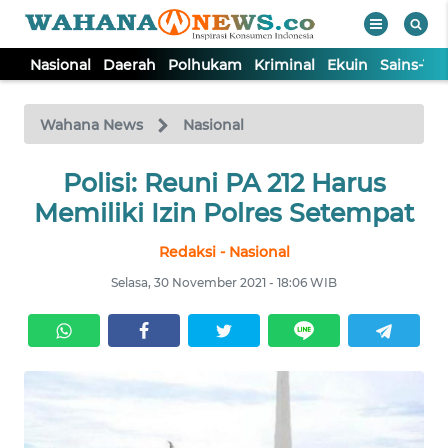
Nasional
Daerah
Polhukam
Kriminal
Ekuin
Sains-Te
WAHANA
Tutup
TV
Wahana News
Nasional
NASIONAL
Polisi: Reuni PA 212 Harus
Memiliki Izin Polres Setempat
DAERAH
Redaksi - Nasional
Selasa, 30 November 2021 - 18:06 WIB
POLHUKAM
KRIMINAL
EKUIN