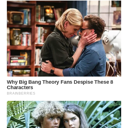
WN
BOGOR
WN
DEPOK
WN
TAPANULI
UTARA
WN
SAMOSIR
WN
PADANG
LAWAS