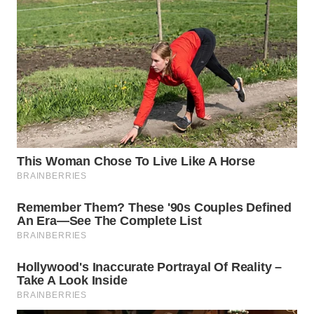
WN
NATUNA
WN
BINTAN
WN
MANDALIKA
WN
LIKUPANG
WN
LABUANBAJO
WN
BORNEO