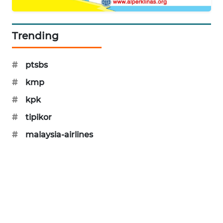
PORTAL
KONSUMEN
Trending
FORWAMKI
#
ptsbs
ALPERKLINAS
#
kmp
FORJASIDA
#
kpk
#
tipikor
TAMBANG
#
malaysia-airlines
NEWS
SITUNGIR
NEWS
SIDIKALANG
NEWS