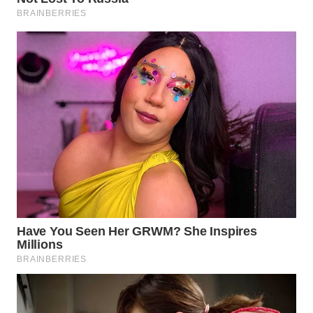
WN
KALTARA
WN
KALSEL
WN
KALTIM
WN
SULSEL
WN
GORONTALO
WN
SULUT