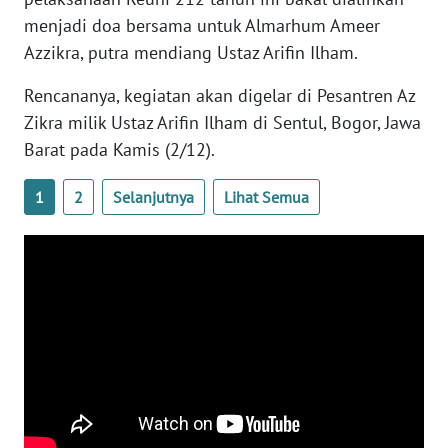
WN
menjadi doa bersama untuk Almarhum Ameer
BANTEN
Azzikra, putra mendiang Ustaz Arifin Ilham.
WN
Rencananya, kegiatan akan digelar di Pesantren Az
NTT
Zikra milik Ustaz Arifin Ilham di Sentul, Bogor, Jawa
Barat pada Kamis (2/12).
WN
KEPRI
1
2
Selanjutnya
Lihat Semua
WN
PAPUA
WN
PAPUA
BARAT
WN
RIAU