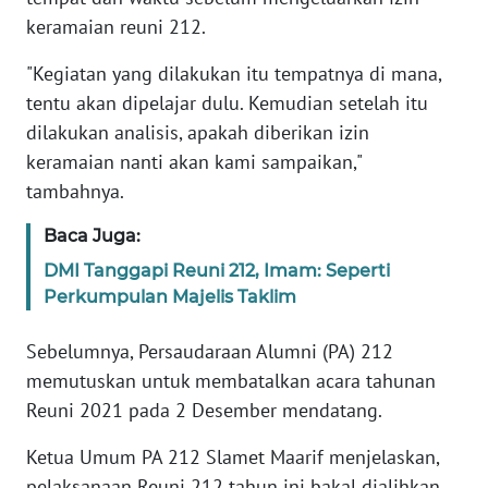
keramaian reuni 212.
KARIR
"Kegiatan yang dilakukan itu tempatnya di mana,
tentu akan dipelajar dulu. Kemudian setelah itu
DISCLAIMER
dilakukan analisis, apakah diberikan izin
keramaian nanti akan kami sampaikan,"
Wahana
News
tambahnya.
Regional
Baca Juga:
WN
DMI Tanggapi Reuni 212, Imam: Seperti
SUMUT
Perkumpulan Majelis Taklim
WN
Sebelumnya, Persaudaraan Alumni (PA) 212
JAKARTA
memutuskan untuk membatalkan acara tahunan
Reuni 2021 pada 2 Desember mendatang.
WN
JABAR
Ketua Umum PA 212 Slamet Maarif menjelaskan,
pelaksanaan Reuni 212 tahun ini bakal dialihkan