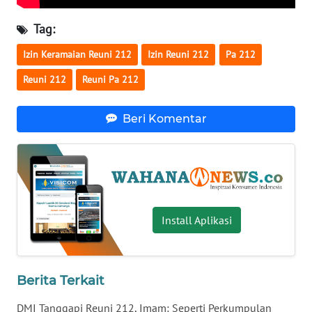
WN
Tag:
SERAMBI
Izin Keramaian Reuni 212
Izin Reuni 212
Pa 212
WN
Reuni 212
Reuni Pa 212
JAMBI
Beri Komentar
WN
SULTRA
WN
NTB
Install Aplikasi
WN
SULTENG
Berita Terkait
WN
SULBAR
DMI Tanggapi Reuni 212, Imam: Seperti Perkumpulan