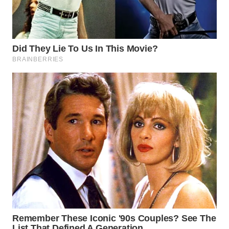
WN
INDRAMAYU
WN
KUNINGAN
WN
MAJALENGKA
WN
SUBANG
WN
SUKABUMI
WN
PURWAKARTA