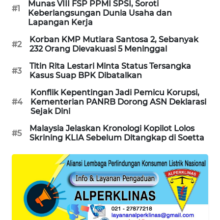
Munas VIII FSP PPMI SPSI, Soroti
#1
Keberlangsungan Dunia Usaha dan
MAWAKA
Lapangan Kerja
ID
Korban KMP Mutiara Santosa 2, Sebanyak
#2
232 Orang Dievakuasi 5 Meninggal
MARTABAT
NET
Titin Rita Lestari Minta Status Tersangka
#3
Kasus Suap BPK Dibatalkan
PLN
Konflik Kepentingan Jadi Pemicu Korupsi,
WATCH
#4
Kementerian PANRB Dorong ASN Deklarasi
Sejak Dini
MKLI
Malaysia Jelaskan Kronologi Kopilot Lolos
#5
Skrining KLIA Sebelum Ditangkap di Soetta
LPKKI
LKKI
KOPEKLIN