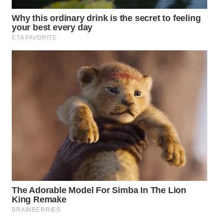
TAPANULI
TENGAH
WN DELI
SERDANG
WN
TEBING
TINGGI
WN
PAKPAK
WN
KARAWANG
WN
BEKASI