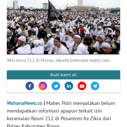
SAINS-TEKNO
KESEHATAN
INTERNASIONAL
SERBA-SERBI
Aksi reuni 212 di Monas, Jakarta beberapa waktu lalu
PENDIDIKAN
Ikuti Kami di:
OLAHRAGA
OPINI
WahanaNews.co
|
Mabes Polri menyatakan belum
mendapatkan informasi apapun terkait izin
EDITORIAL
keramaian Reuni 212 di Pesantren Az-Zikra dari
Polres Kabupaten Bogor.