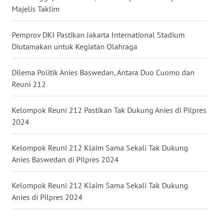
Majelis Taklim
WN
BABEL
Pemprov DKI Pastikan Jakarta International Stadium
Diutamakan untuk Kegiatan Olahraga
WN
SUMBAR
Dilema Politik Anies Baswedan, Antara Duo Cuomo dan
Reuni 212
WN
SUMSEL
Kelompok Reuni 212 Pastikan Tak Dukung Anies di Pilpres
2024
WN
BENGKULU
Kelompok Reuni 212 Klaim Sama Sekali Tak Dukung
Anies Baswedan di Pilpres 2024
WN
LAMPUNG
Kelompok Reuni 212 Klaim Sama Sekali Tak Dukung
WN
Anies di Pilpres 2024
JATENG