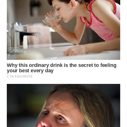
WN
MALUKU
WN
MALUT
WN
DAIRI
WN
DANAU
TOBA
WN
NIAS
WN
LANGKAT