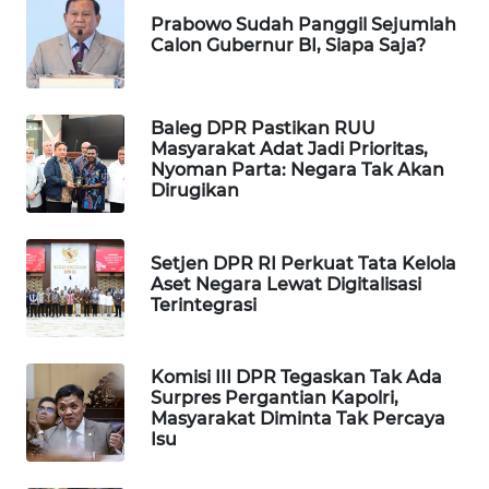
Prabowo Sudah Panggil Sejumlah
WAHANA
Calon Gubernur BI, Siapa Saja?
SPORT
WAHANA
Baleg DPR Pastikan RUU
UMKM
Masyarakat Adat Jadi Prioritas,
Nyoman Parta: Negara Tak Akan
WAHANA
Dirugikan
SELEB
Setjen DPR RI Perkuat Tata Kelola
WAHANA
Aset Negara Lewat Digitalisasi
PERSONA
Terintegrasi
WAHANA
OTOMOTIF
Komisi III DPR Tegaskan Tak Ada
Surpres Pergantian Kapolri,
Masyarakat Diminta Tak Percaya
WAHANA
Isu
HEALTH