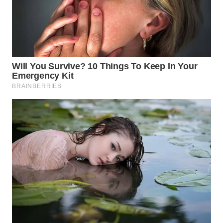
WN
TAPANULI
SELATAN
WN
TANJUNG
LESUNG
WN
KARO
WN
SIMALUNGUN
WN
LABUHANBATU
WN