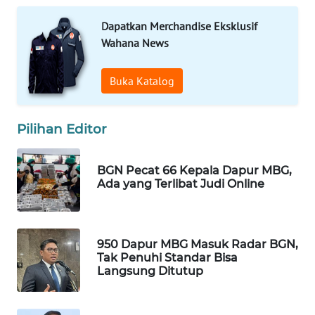
WAHANA
Dapatkan Merchandise Eksklusif
LISTRIK
Wahana News
WAHANA
Buka Katalog
TRAVEL
WAHANA
Pilihan Editor
TV
BGN Pecat 66 Kepala Dapur MBG,
WAHANANEWS
Ada yang Terlibat Judi Online
ID
WAHANANEWS
CO ID
950 Dapur MBG Masuk Radar BGN,
Tak Penuhi Standar Bisa
Langsung Ditutup
WAHANANEWS
NET