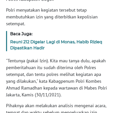
Informasi
Polri menyatakan kegiatan tersebut tetap
INDEKS
membutuhkan izin yang diterbitkan kepolisian
BERITA
setempat.
KONTAK
Baca Juga:
KAMI
Reuni 212 Digelar Lagi di Monas, Habib Rizieq
Dipastikan Hadir
INFO
IKLAN
"Tentunya (pakai Izin). Kita mau tanya dulu, apakah
pemberitahuan itu sudah diterima oleh Polres
TENTANG
setempat, dan tentu polres melihat kegiatan apa
KAMI
yang dilakukan," kata Kabagpenum Polri Kombes
Ahmad Ramadhan kepada wartawan di Mabes Polri
PEDOMAN
MEDIA
Jakarta, Kamis (30/11/2021).
SIBER
Pihaknya akan melakukan analisis mengenai acara,
REDAKSI
tempat dan waktu sebelum mengeluarkan izin