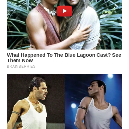
WN
SUMEDANG
WN
CIANJUR
WN
KEPULAUAN
SERIBU
WN
TANGERANG
WN
BINJAI
WN
CIREBON