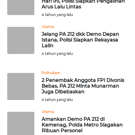
Hari Ini, Polisi Siapkan Pengalihan
Arus Lalu Lintas
WN
4 tahun yang lalu
SERAMBI
Utama
WN
Jelang PA 212 dkk Demo Depan
JAMBI
Istana, Polisi Siapkan Rekayasa
Lalin
4 tahun yang lalu
WN
SULTRA
Polhukam
WN
2 Penembak Anggota FPI Divonis
NTB
Bebas, PA 212 Minta Munarman
Juga Dibebaskan
WN
4 tahun yang lalu
SULTENG
Utama
Amankan Demo PA 212 di
WN
Kemenag, Polda Metro Siagakan
SULBAR
Ribuan Personel