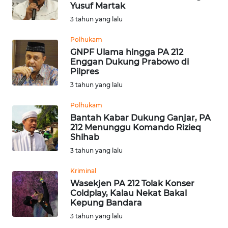
SAINS-TEKNO
Yusuf Martak
3 tahun yang lalu
KESEHATAN
Polhukam
GNPF Ulama hingga PA 212
Enggan Dukung Prabowo di
INTERNASIONAL
Pilpres
3 tahun yang lalu
SERBA-SERBI
Polhukam
Bantah Kabar Dukung Ganjar, PA
PENDIDIKAN
212 Menunggu Komando Rizieq
Shihab
OLAHRAGA
3 tahun yang lalu
Kriminal
OPINI
Wasekjen PA 212 Tolak Konser
Coldplay, Kalau Nekat Bakal
Kepung Bandara
EDITORIAL
3 tahun yang lalu