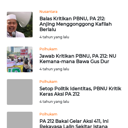
Informasi
Nusantara
INDEKS
Balas Kritikan PBNU, PA 212:
BERITA
Anjing Menggonggong Kafilah
Berlalu
KONTAK
4 tahun yang lalu
KAMI
Polhukam
Jawab Kritikan PBNU, PA 212: NU
INFO
Kemana-mana Bawa Gus Dur
IKLAN
4 tahun yang lalu
TENTANG
Polhukam
KAMI
Setop Politik Identitas, PBNU Kritik
Keras Aksi PA 212
PEDOMAN
4 tahun yang lalu
MEDIA
SIBER
Polhukam
PA 212 Bakal Gelar Aksi 411, Ini
REDAKSI
Rekayasa Lalin Sekitar Istana