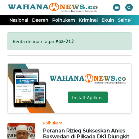
Nasional
Daerah
Polhukam
Kriminal
Ekuin
Sains-Te
WAHANA
Tutup
TV
Berita dengan tagar
#pa-212
NASIONAL
DAERAH
POLHUKAM
Install Aplikasi
KRIMINAL
Polhukam
EKUIN
Peranan Rizieq Sukseskan Anies
Baswedan di Pilkada DKI Diungkit