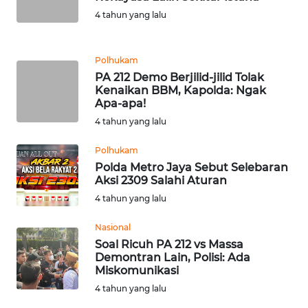
4 tahun yang lalu
KARIR
Polhukam
DISCLAIMER
PA 212 Demo Berjilid-jilid Tolak
Kenaikan BBM, Kapolda: Ngak
Apa-apa!
Wahana
News
4 tahun yang lalu
Regional
Polhukam
WN
Polda Metro Jaya Sebut Selebaran
Aksi 2309 Salahi Aturan
SUMUT
4 tahun yang lalu
WN
Nasional
JAKARTA
Soal Ricuh PA 212 vs Massa
Demontran Lain, Polisi: Ada
WN
Miskomunikasi
JABAR
4 tahun yang lalu