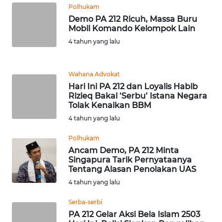
Polhukam
WN
BANTEN
Demo PA 212 Ricuh, Massa Buru
Mobil Komando Kelompok Lain
4 tahun yang lalu
WN
NTT
Wahana Advokat
WN
Hari Ini PA 212 dan Loyalis Habib
KEPRI
Rizieq Bakal ‘Serbu’ Istana Negara
Tolak Kenaikan BBM
WN
4 tahun yang lalu
PAPUA
Polhukam
Ancam Demo, PA 212 Minta
WN
Singapura Tarik Pernyataanya
PAPUA
Tentang Alasan Penolakan UAS
BARAT
4 tahun yang lalu
WN
Serba-serbi
RIAU
PA 212 Gelar Aksi Bela Islam 2503