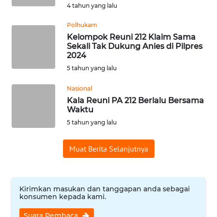
4 tahun yang lalu
WN
BABEL
Polhukam
Kelompok Reuni 212 Klaim Sama
Sekali Tak Dukung Anies di Pilpres
WN
2024
SUMBAR
5 tahun yang lalu
WN
Nasional
SUMSEL
Kala Reuni PA 212 Berlalu Bersama
Waktu
WN
5 tahun yang lalu
BENGKULU
Muat Berita Selanjutnya
WN
LAMPUNG
Kirimkan masukan dan tanggapan anda sebagai
WN
konsumen kepada kami.
JATENG
Suara Pembaca