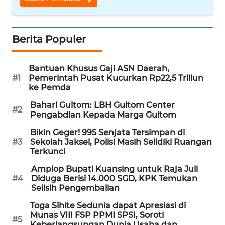
WN
NUSANTARA
Berita Populer
WN
JOGJA
Bantuan Khusus Gaji ASN Daerah,
#1
Pemerintah Pusat Kucurkan Rp22,5 Triliun
WN
ke Pemda
JATIM
Bahari Gultom: LBH Gultom Center
#2
Pengabdian Kepada Marga Gultom
WN
Bikin Geger! 995 Senjata Tersimpan di
BALI
#3
Sekolah Jaksel, Polisi Masih Selidiki Ruangan
Terkunci
WN
Amplop Bupati Kuansing untuk Raja Juli
KALBAR
#4
Diduga Berisi 14.000 SGD, KPK Temukan
Selisih Pengembalian
WN
Toga Sihite Sedunia dapat Apresiasi di
KALTENG
Munas VIII FSP PPMI SPSI, Soroti
#5
Keberlangsungan Dunia Usaha dan