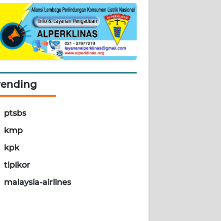
rending
ptsbs
kmp
kpk
tipikor
malaysia-airlines