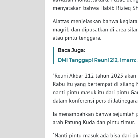
menyatakan bahwa Habib Rizieq Shi
WN
Alattas menjelaskan bahwa kegiata
NTT
magrib dan dipusatkan di area sil
atau pintu tenggara.
WN
KEPRI
Baca Juga:
DMI Tanggapi Reuni 212, Imam: 
WN
PAPUA
"Reuni Akbar 212 tahun 2025 akan
Rabu itu yang bertempat di silang M
WN
PAPUA
nanti pintu masuk itu dari pintu Gam
BARAT
dalam konferensi pers di Jatinegara
WN
Ia menambahkan bahwa sejumlah pi
RIAU
arah Patung Kuda dan pintu timur.
"Nanti pintu masuk ada bisa dari p
WN