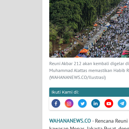
KARIR
DISCLAIMER
Wahana
News
Regional
WN
Reuni Akbar 212 akan kembali digelar d
SUMUT
Muhammad Alattas memastikan Habib Riz
(WAHANANEWS.CO/Ilustrasi)
WN
JAKARTA
Ikuti Kami di:
WN
JABAR
WAHANANEWS.CO
- Rencana Reuni 
WN
kawasan Monas, Jakarta Pusat, den
BANTEN