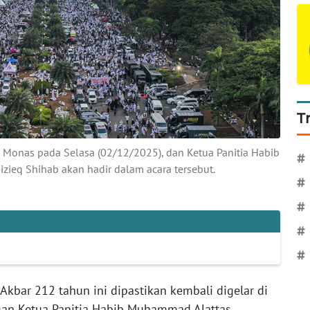
T
i Monas pada Selasa (02/12/2025), dan Ketua Panitia Habib
#
ieq Shihab akan hadir dalam acara tersebut.
#
#
#
#
Akbar 212 tahun ini dipastikan kembali digelar di
gan Ketua Panitia Habib Muhammad Alattas