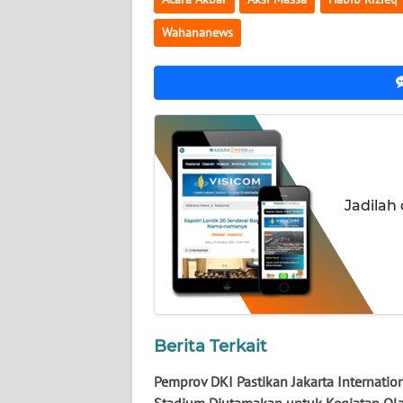
NUSANTARA
Wahananews
WN
JOGJA
WN
JATIM
WN
Jadilah
BALI
WN
KALBAR
WN
KALTENG
Berita Terkait
Pemprov DKI Pastikan Jakarta Internatio
WN