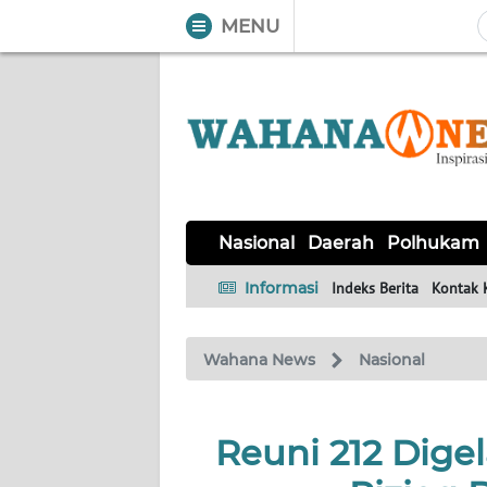
MENU
WAHANA
Tutup
TV
NASIONAL
DAERAH
POLHUKAM
KRIMINAL
EKUIN
SAINS-
KESEHATAN
INTERNASIONAL
Nasional
Daerah
Polhukam
TEKNO
Informasi
Indeks Berita
Kontak 
SERBA-
PENDIDIKAN
OLAHRAGA
OPINI
SERBI
Wahana News
Nasional
EDITORIAL
Reuni 212 Digel
Informasi