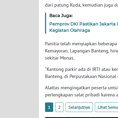
SERAMBI
dari patung Kuda, kemudian juga dar
Baca Juga:
WN
JAMBI
Pemprov DKI Pastikan Jakarta 
Kegiatan Olahraga
WN
SULTRA
Panitia telah menyiapkan beberapa k
Kemayoran, Lapangan Banteng, hing
WN
sekitar Monas.
NTB
"Kantong parkir ada di IRTI atau k
Banteng, di Perpustakaan Nasional 
WN
SULTENG
Alattas mengingatkan peserta unt
perlengkapan salat pribadi karena a
WN
SULBAR
1
2
Selanjutnya
Lihat Sem
WN