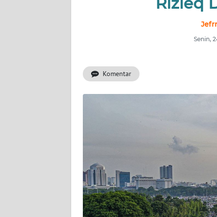
Rizieq 
INDEKS
BERITA
Jefr
Senin, 
KONTAK
KAMI
Komentar
INFO
IKLAN
TENTANG
KAMI
PEDOMAN
MEDIA
SIBER
REDAKSI