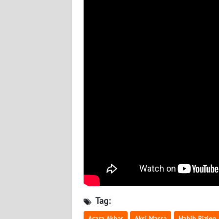
BABEL
WN
SUMBAR
WN
SUMSEL
WN
BENGKULU
WN
LAMPUNG
WN
JATENG
Tag:
WN
Acara Akbar
Aksi Massa
Habib Rizieq