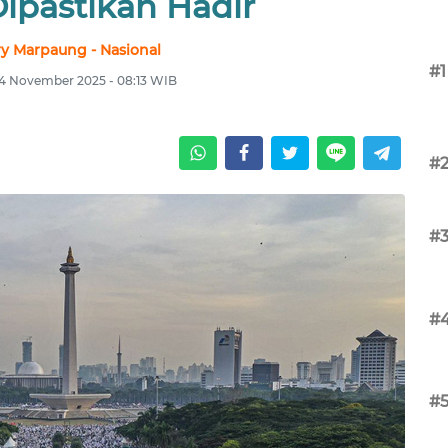
Dipastikan Hadir
ry Marpaung - Nasional
#1
24 November 2025 - 08:13 WIB
#
#
#
#