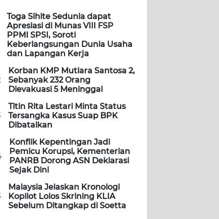
Toga Sihite Sedunia dapat
Apresiasi di Munas VIII FSP
PPMI SPSI, Soroti
Keberlangsungan Dunia Usaha
dan Lapangan Kerja
Korban KMP Mutiara Santosa 2,
2
Sebanyak 232 Orang
Dievakuasi 5 Meninggal
Titin Rita Lestari Minta Status
3
Tersangka Kasus Suap BPK
Dibatalkan
Konflik Kepentingan Jadi
Pemicu Korupsi, Kementerian
4
PANRB Dorong ASN Deklarasi
Sejak Dini
Malaysia Jelaskan Kronologi
5
Kopilot Lolos Skrining KLIA
Sebelum Ditangkap di Soetta