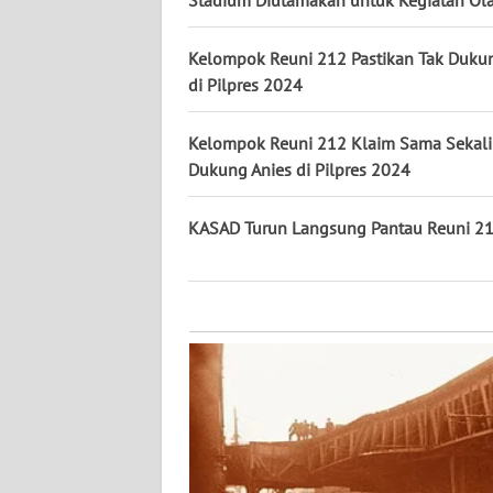
Stadium Diutamakan untuk Kegiatan Ol
KALTARA
Kelompok Reuni 212 Pastikan Tak Duku
WN
KALSEL
di Pilpres 2024
WN
Kelompok Reuni 212 Klaim Sama Sekali
KALTIM
Dukung Anies di Pilpres 2024
WN
KASAD Turun Langsung Pantau Reuni 2
SULSEL
WN
GORONTALO
WN
SULUT
WN
MALUKU