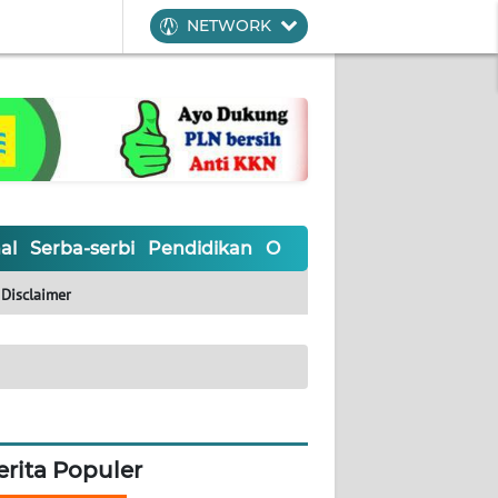
NETWORK
al
Serba-serbi
Pendidikan
Olahraga
Opini
Editoria
Disclaimer
erita Populer