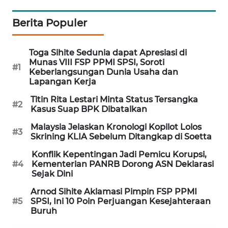
PORTAL
KONSUMEN
Berita Populer
FORWAMKI
Toga Sihite Sedunia dapat Apresiasi di
Munas VIII FSP PPMI SPSI, Soroti
#1
Keberlangsungan Dunia Usaha dan
ALPERKLINAS
Lapangan Kerja
Titin Rita Lestari Minta Status Tersangka
FORJASIDA
#2
Kasus Suap BPK Dibatalkan
Malaysia Jelaskan Kronologi Kopilot Lolos
TAMBANG
#3
Skrining KLIA Sebelum Ditangkap di Soetta
NEWS
Konflik Kepentingan Jadi Pemicu Korupsi,
#4
Kementerian PANRB Dorong ASN Deklarasi
SITUNGIR
Sejak Dini
NEWS
Arnod Sihite Aklamasi Pimpin FSP PPMI
#5
SPSI, Ini 10 Poin Perjuangan Kesejahteraan
SIDIKALANG
Buruh
NEWS