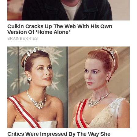
WN
INDRAMAYU
WN
KUNINGAN
WN
MAJALENGKA
WN
SUBANG
WN
SUKABUMI
WN
PURWAKARTA