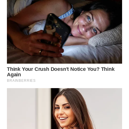
WN
NATUNA
WN
BINTAN
WN
MANDALIKA
WN
LIKUPANG
WN
LABUANBAJO
WN
BORNEO