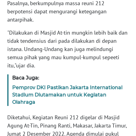
Pasalnya, berkumpulnya massa reuni 212
berpotensi dapat mengurangi ketegangan
KARIR
antarpihak.
DISCLAIMER
"Dilakukan di Masjid At-tin mungkin lebih baik dan
tidak tendensius dari pada dilakukan di depan
Wahana
istana. Undang-Undang kan juga melindungi
News
semua pihak yang mau kumpul-kumpul sepeeti
Regional
itu,"ujar dia.
WN
Baca Juga:
SUMUT
Pemprov DKI Pastikan Jakarta International
Stadium Diutamakan untuk Kegiatan
WN
Olahraga
JAKARTA
Diketahui, Kegiatan Reuni 212 digelar di Masjid
WN
JABAR
Agung At-Tin, Pinang Ranti, Makasar, Jakarta Timur,
Jumat 2 Desember 2022. Agenda dimulai pukul