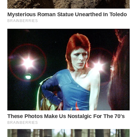
WN
KALTARA
WN
KALSEL
WN
KALTIM
WN
SULSEL
WN
GORONTALO
WN
SULUT