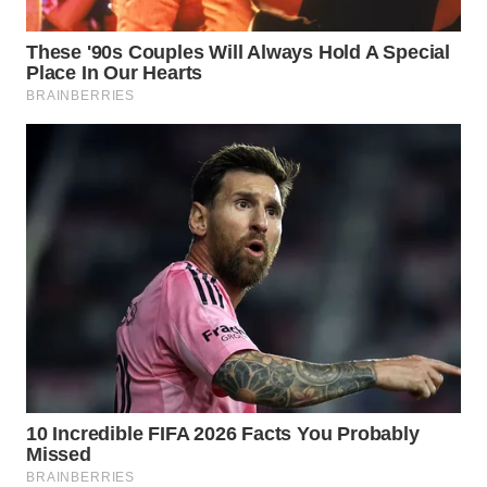
TAPANULI
TENGAH
WN DELI
SERDANG
WN
TEBING
TINGGI
WN
PAKPAK
WN
KARAWANG
WN
BEKASI