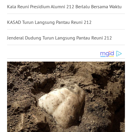
Kala Reuni Presidium Alumni 212 Berlalu Bersama Waktu
WN
NUSANTARA
KASAD Turun Langsung Pantau Reuni 212
WN
JOGJA
Jenderal Dudung Turun Langsung Pantau Reuni 212
WN
JATIM
WN
BALI
WN
KALBAR
WN
KALTENG