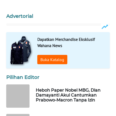
WAHANA
SPORT
Advertorial
WAHANA
UMKM
Dapatkan Merchandise Eksklusif
WAHANA
Wahana News
SELEB
Buka Katalog
WAHANA
PERSONA
Pilihan Editor
WAHANA
OTOMOTIF
Heboh Paper Nobel MBG, Dian
Damayanti Akui Cantumkan
Prabowo-Macron Tanpa Izin
WAHANA
HEALTH