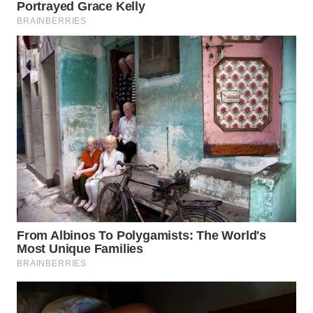
WN
PRIANGAN
TIMUR
WN
SEMARANG
WN
SOLO
WN
BOROBUDUR
WN
MADURA
WN
SURABAYA