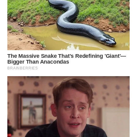
WN
SUMEDANG
WN
CIANJUR
WN
KEPULAUAN
SERIBU
WN
TANGERANG
WN
BINJAI
WN
CIREBON