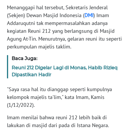
Informasi
Menanggapi hal tersebut, Sekretaris Jenderal
(Sekjen) Dewan Masjid Indonesia (
DMI
) Imam
INDEKS
BERITA
Addaruqutni tak mempermasalahkan adanya
kegiatan Reuni 212 yang berlangsung di Masjid
KONTAK
Agung At-Tin. Menurutnya, gelaran reuni itu seperti
KAMI
perkumpulan majelis taklim.
INFO
Baca Juga:
IKLAN
Reuni 212 Digelar Lagi di Monas, Habib Rizieq
Dipastikan Hadir
TENTANG
KAMI
"Saya rasa hal itu dianggap seperti kumpulnya
kelompok majelis ta'lim," kata Imam, Kamis
PEDOMAN
(1/12/2022).
MEDIA
SIBER
Imam menilai bahwa reuni 212 lebih baik di
lakukan di masjid dari pada di Istana Negara.
REDAKSI