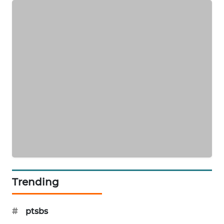
SIBARAGAS
NEWS
METRO
SIANTAR
NEWS
METRO
MEDAN
NEWS
METRO
JAKARTA
NEWS
Trending
KRT
NEWS
#
ptsbs