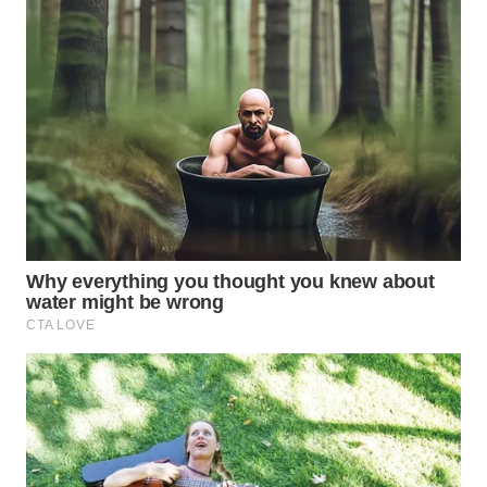
WN
MALUKU
WN
MALUT
WN
DAIRI
WN
DANAU
TOBA
WN
NIAS
WN
LANGKAT