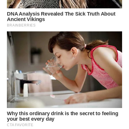
WAHANA
LISTRIK
WAHANA
TRAVEL
WAHANA
TV
WAHANANEWS
ID
WAHANANEWS
CO ID
WAHANANEWS
NET