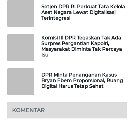
Setjen DPR RI Perkuat Tata Kelola
MAWAKA
Aset Negara Lewat Digitalisasi
ID
Terintegrasi
MARTABAT
Komisi III DPR Tegaskan Tak Ada
NET
Surpres Pergantian Kapolri,
Masyarakat Diminta Tak Percaya
PLN
Isu
WATCH
DPR Minta Penanganan Kasus
MKLI
Bryan Ebem Proporsional, Ruang
Digital Harus Tetap Sehat
LPKKI
LKKI
KOMENTAR
KOPEKLIN