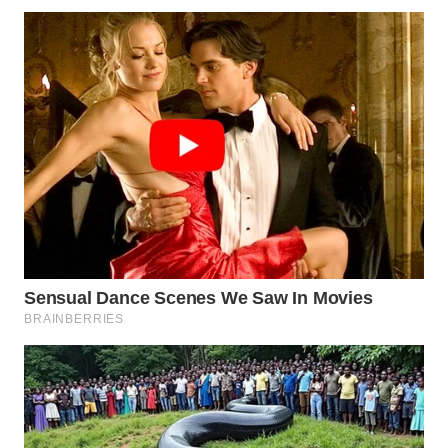
WN
BOGOR
WN
DEPOK
WN
TAPANULI
UTARA
WN
SAMOSIR
WN
PADANG
LAWAS