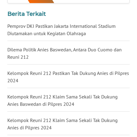
WN
Berita Terkait
BABEL
Pemprov DKI Pastikan Jakarta International Stadium
WN
Diutamakan untuk Kegiatan Olahraga
SUMBAR
Dilema Politik Anies Baswedan, Antara Duo Cuomo dan
WN
Reuni 212
SUMSEL
Kelompok Reuni 212 Pastikan Tak Dukung Anies di Pilpres
WN
2024
BENGKULU
Kelompok Reuni 212 Klaim Sama Sekali Tak Dukung
WN
Anies Baswedan di Pilpres 2024
LAMPUNG
Kelompok Reuni 212 Klaim Sama Sekali Tak Dukung
WN
Anies di Pilpres 2024
JATENG