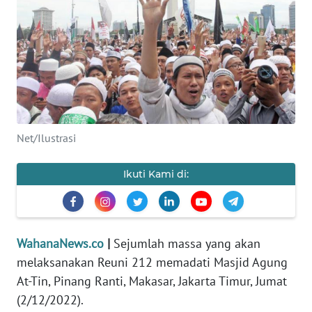
SAINS-TEKNO
KESEHATAN
INTERNASIONAL
SERBA-SERBI
Net/Ilustrasi
PENDIDIKAN
Ikuti Kami di:
OLAHRAGA
OPINI
WahanaNews.co
|
Sejumlah massa yang akan
melaksanakan Reuni 212 memadati Masjid Agung
EDITORIAL
At-Tin, Pinang Ranti, Makasar, Jakarta Timur, Jumat
(2/12/2022).