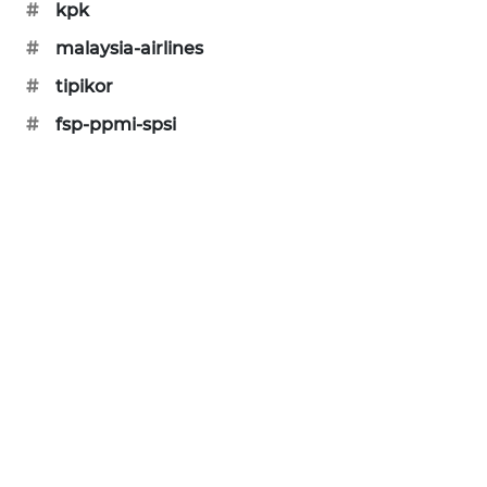
#
kpk
KARING
NEWS
#
malaysia-airlines
#
tipikor
JURNAL
MARITIM
#
fsp-ppmi-spsi
HUMBANG
NEWS
GARONGGANG
NEWS
FISUELRI
ID
ENERGI
NEWS