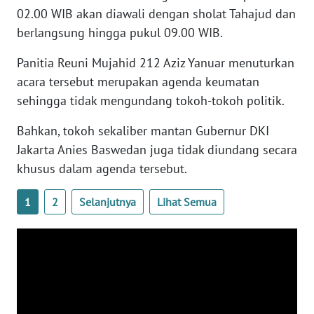
WN
02.00 WIB akan diawali dengan sholat Tahajud dan
BANTEN
berlangsung hingga pukul 09.00 WIB.
Panitia Reuni Mujahid 212 Aziz Yanuar menuturkan
WN
NTT
acara tersebut merupakan agenda keumatan
sehingga tidak mengundang tokoh-tokoh politik.
WN
Bahkan, tokoh sekaliber mantan Gubernur DKI
KEPRI
Jakarta Anies Baswedan juga tidak diundang secara
WN
khusus dalam agenda tersebut.
PAPUA
1
2
Selanjutnya
Lihat Semua
WN
PAPUA
BARAT
WN
RIAU