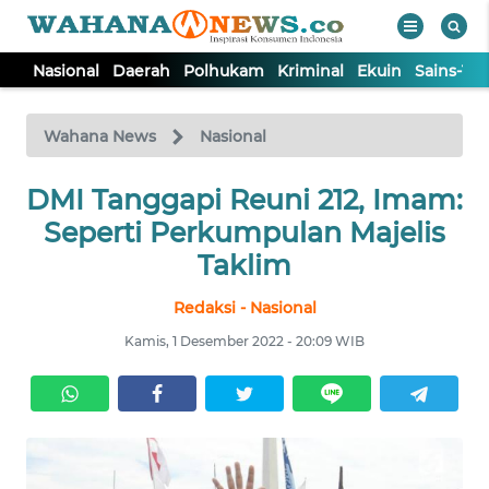
Nasional
Daerah
Polhukam
Kriminal
Ekuin
Sains-Te
WAHANA
Tutup
TV
Wahana News
Nasional
DMI Tanggapi Reuni 212, Imam:
NASIONAL
Seperti Perkumpulan Majelis
DAERAH
Taklim
Redaksi - Nasional
POLHUKAM
Kamis, 1 Desember 2022 - 20:09 WIB
KRIMINAL
EKUIN