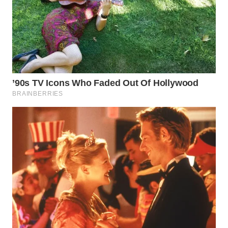
WN
TAPANULI
SELATAN
WN
TANJUNG
LESUNG
WN
KARO
WN
SIMALUNGUN
WN
LABUHANBATU
WN