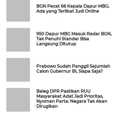
WAHANA
BGN Pecat 66 Kepala Dapur MBG,
DESA
Ada yang Terlibat Judi Online
WISATA
LAPAK
950 Dapur MBG Masuk Radar BGN,
WAHANA
Tak Penuhi Standar Bisa
Langsung Ditutup
Wahana
Network
Prabowo Sudah Panggil Sejumlah
KONSUMEN
Calon Gubernur BI, Siapa Saja?
LISTRIK
MASYARAKAT
Baleg DPR Pastikan RUU
KELISTRIKAN
Masyarakat Adat Jadi Prioritas,
Nyoman Parta: Negara Tak Akan
Dirugikan
WALINKI
ID