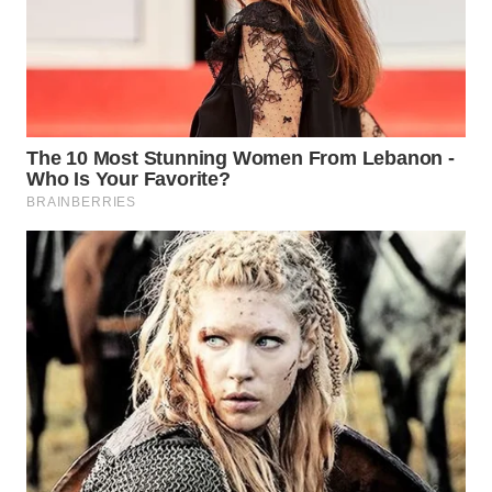
Wahana
Media
Group
WAHANA
NEWS
WAHANA
TANI
WAHANA
ADVOKAT
WAHANA
INFRASTRUKTUR
WAHANA
KONSUMEN